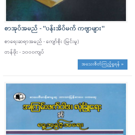
စာအုပ်အမည် - ''ပန်းအိပ်မက် ကဗျာများ''
စာရေးဆရာအမည် - ကျော်စိုး (မြင်းမူ)
တန်ဖိုး - ၁၀၀၀ကျပ်
အသေးစိတ်ကြည့်ရှုရန် »