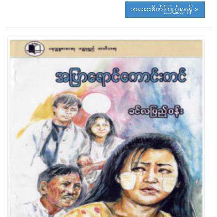
အသေးစိတ်ကြည့်ရှုရန် »