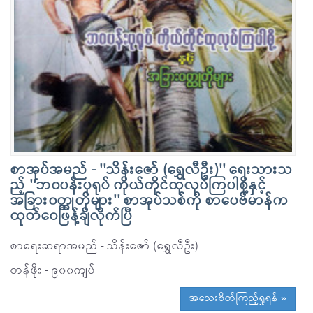
စာအုပ်အမည် - ''သိန်းဇော် (ရွှေလီဦး)'' ရေးသားသ
ည့် ''ဘ၀ပန်းပုရုပ် ကိုယ်တိုင်ထုလုပ်ကြပါစို့နှင့်
အခြား၀တ္ထုတိုများ'' စာအုပ်သစ်ကို စာပေဗိမာန်က
ထုတ်ဝေဖြန့်ချိလိုက်ပြီ
စာရေးဆရာအမည် - သိန်းဇော် (ရွှေလီဦး)
တန်ဖိုး - ၉၀၀ကျပ်
အသေးစိတ်ကြည့်ရှုရန် »