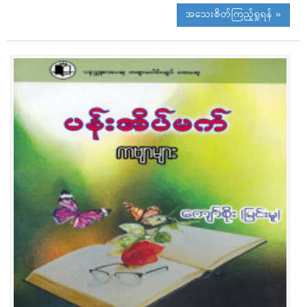
အသေးစိတ်ကြည့်ရှုရန် »