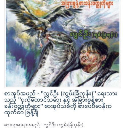
စာအုပ်အမည် - ''လွင်ဦး (ကွမ်းခြံကုန်း)'' ရေးသား
သည့် ''ငှက်ထောင်သမား နှင့် အခြားစွန့်စား
ခန်း၀တ္ထုတိုများ'' စာအုပ်သစ်ကို စာပေဗိမာန်က
ထုတ်ဝေ ဖြန့်ချိ
စာရေးဆရာအမည် - လွင်ဦး (ကွမ်းခြံကုန်း)