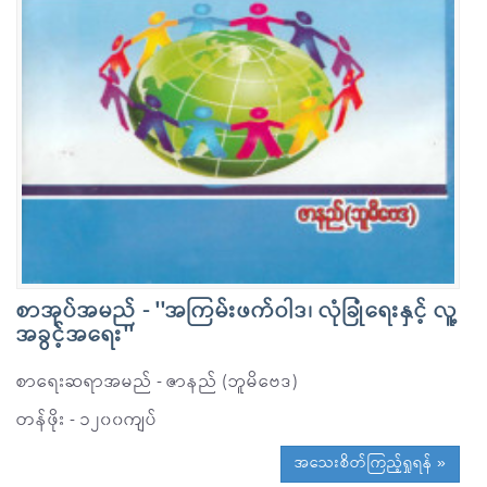
စာအုပ်အမည် - ''အကြမ်းဖက်ဝါဒ၊ လုံခြုံရေးနှင့် လူ့
အခွင့်အရေး''
စာရေးဆရာအမည် - ဇာနည် (ဘူမိဗေဒ)
တန်ဖိုး - ၁၂၀၀ကျပ်
အသေးစိတ်ကြည့်ရှုရန် »