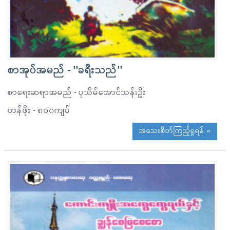
စာအုပ်အမည် - ''ခရီးသည်''
စာရေးဆရာအမည် - ပုသိမ်အောင်သန်းဦး
တန်ဖိုး - ၈၀၀ကျပ်
အသေးစိတ်ကြည့်ရှုရန် »