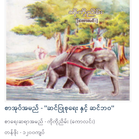
စာအုပ်အမည် - ''ဆင်ပြုစုရေး နှင့် ဆင်ဘ၀''
စာရေးဆရာအမည် - ကိုကိုညိမ်း (ကောလင်း)
တန်ဖိုး - ၁၂၀၀ကျပ်