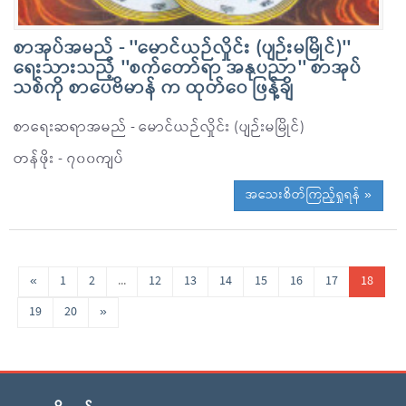
စာအုပ်အမည် - ''မောင်ယဉ်လှိုင်း (ပျဉ်းမမြိုင်)''
ရေးသားသည့် ''စက်တော်ရာ အနုပညာ'' စာအုပ်
သစ်ကို စာပေဗိမာန် က ထုတ်ဝေ ဖြန့်ချိ
စာရေးဆရာအမည် - မောင်ယဉ်လှိုင်း (ပျဉ်းမမြိုင်)
တန်ဖိုး - ၇၀၀ကျပ်
အသေးစိတ်ကြည့်ရှုရန် »
«
1
2
...
12
13
14
15
16
17
18
19
20
»