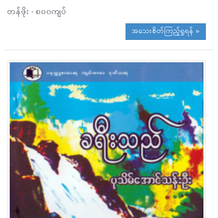
တန်ဖိုး - ၈၀၀ကျပ်
အသေးစိတ်ကြည့်ရှုရန် »