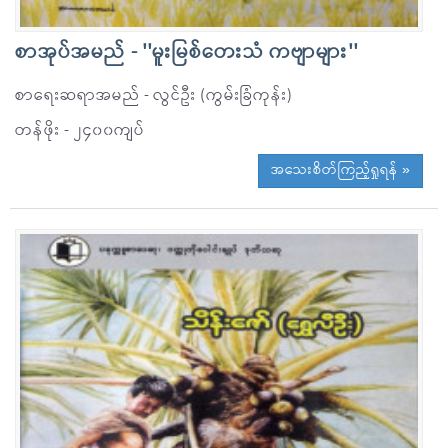
စာအုပ်အမည် - ''မူးမြစ်တေးသံ ကဗျာများ''
စာရေးဆရာအမည် - လွင်ဦး (ကွမ်းခြံကုန်း)
တန်ဖိုး - ၂၄၀၀ကျပ်
အသေးစိတ်ကြည့်ရှုရန် »