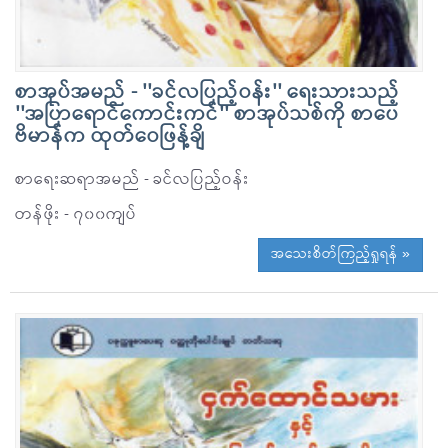
စာအုပ်အမည် - ''ခင်လပြည့်ဝန်း'' ရေးသားသည့်
''အပြာရောင်ကောင်းကင်'' စာအုပ်သစ်ကို စာပေ
ဗိမာန်က ထုတ်ဝေဖြန့်ချိ
စာရေးဆရာအမည် - ခင်လပြည့်ဝန်း
တန်ဖိုး - ၇၀၀ကျပ်
အသေးစိတ်ကြည့်ရှုရန် »