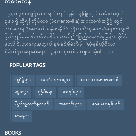
စာပေဗိမာန်
၁၉၄၇ ခုနှစ်၊ ဇွန်လ ၇ ရက်တွင် ရန်ကုန်မြို့၊ ပြည်လမ်း၊ အမှတ်
၃၆၁ ရှိ ဆိုရန်တိုဗီလာ (Sorrentovilla) အဆောက်အဦ၌ လွပ်
လပ်ရေးရပြီးနောက် မြန်မာနိုင်ငံပြန်လည်ထူထောင်ရေးအတွက်
ဗိုလ်ချူပ်အောင်ဆန်းခေါင်းဆောင်၍ “ပြည်ထောင်စုမြန်မာနိုင်ငံ
တော် စီးပွားရေးအတွက် နှစ်နှစ်စီမံကိန်း (ဆိုရန်တိုဗီလာ
စီမံကိန်း) ရေးဆွဲရေး” ကွန်ဖရင့်တစ်ခု ကျင်းပခဲ့ပါသည်။
POPULAR TAGS
ပြိုင်ပွဲများ
အခမ်းအနားများ
သုတပဒေသာစာစောင်
ရွှေသွေး
ပုံနှိပ်ရေး
စာအုပ်များ
ပြည်သူ့လက်စွဲစာစဉ်
အရောင်းဌာန
စာပေရေချမ်းစင်
စာမူများ
BOOKS