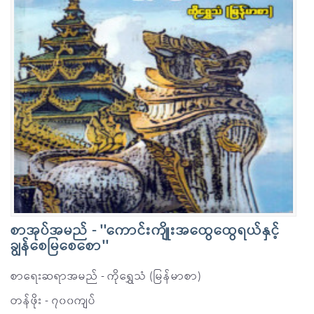
စာအုပ်အမည် - ''ကောင်းကျိုးအထွေထွေရယ်နှင့်
ချွန်စေမြစေစော''
စာရေးဆရာအမည် - ကိုရွှေသံ (မြန်မာစာ)
တန်ဖိုး - ၇၀၀ကျပ်