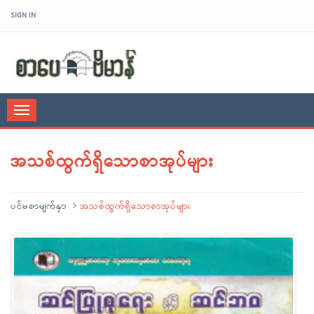
SIGN IN
sarpaybeikman
Toggle
navigation
အသစ်ထွက်ရှိသောစာအုပ်များ
ပင်မစာမျက်နှာ
အသစ်ထွက်ရှိသောစာအုပ်များ