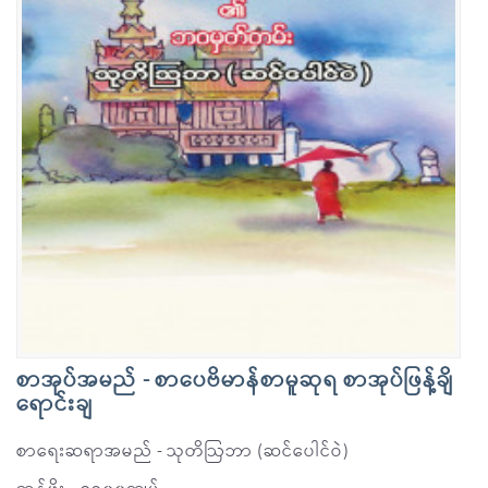
စာအုပ်အမည် - စာပေဗိမာန်စာမူဆုရ စာအုပ်ဖြန့်ချိ
ရောင်းချ
စာရေးဆရာအမည် - သုတိဩဘာ (ဆင်ပေါင်ဝဲ)