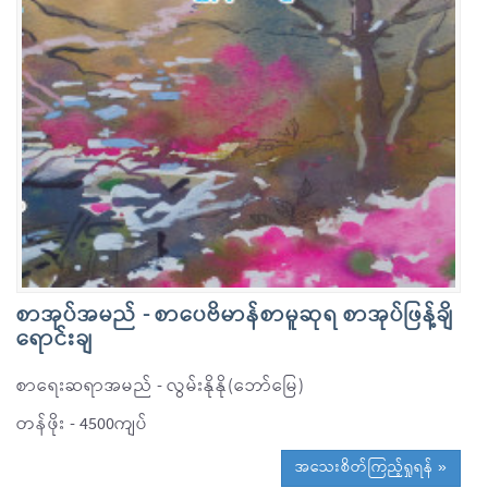
စာအုပ်အမည် - စာပေဗိမာန်စာမူဆုရ စာအုပ်ဖြန့်ချိ
ရောင်းချ
စာရေးဆရာအမည် - လွမ်းနိုနို(ဘော်မြေ)
တန်ဖိုး - 4500ကျပ်
အသေးစိတ်ကြည့်ရှုရန် »