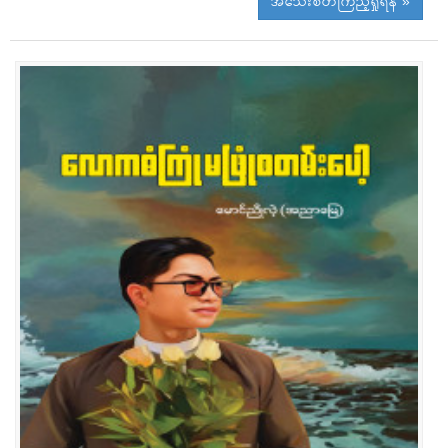
အသေးစိတ်ကြည့်ရှုရန် »