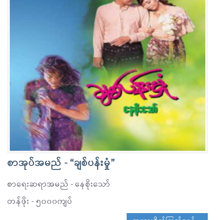
စာအုပ်အမည် - “ချစ်ပန်းမှုံ”
စာရေးဆရာအမည် - နေစိုးသော်
တန်ဖိုး - ၅၀၀၀ကျပ်