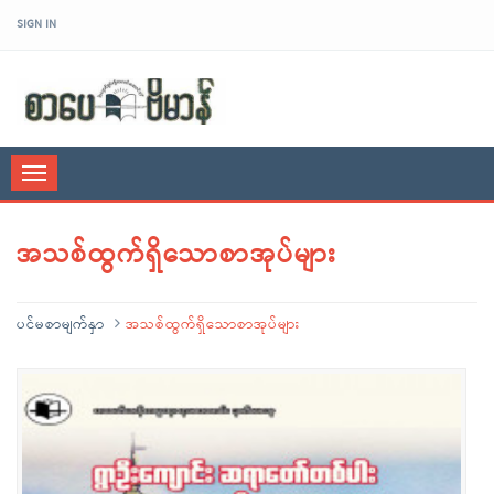
SIGN IN
sarpaybeikman
Toggle
navigation
အသစ်ထွက်ရှိသောစာအုပ်များ
ပင်မစာမျက်နှာ
အသစ်ထွက်ရှိသောစာအုပ်များ