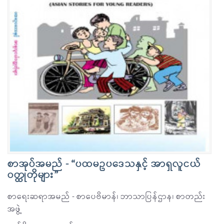
စာအုပ်အမည် - “ပထမဥပဒေသနှင့် အာရှလူငယ်
ဝတ္ထုတိုများ”
စာရေးဆရာအမည် - စာပေဗိမာန်၊ ဘာသာပြန်ဌာန၊ စာတည်း
အဖွဲ့