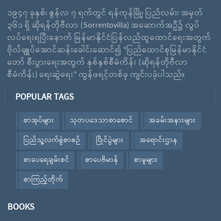
၁၉၄၇ ခုနှစ်၊ ဇွန်လ ၇ ရက်တွင် ရန်ကုန်မြို့၊ ပြည်လမ်း၊ အမှတ်
၃၆၁ ရှိ ဆိုရန်တိုဗီလာ (Sorrentovilla) အဆောက်အဦ၌ လွပ်
လပ်ရေးရပြီးနောက် မြန်မာနိုင်ငံပြန်လည်ထူထောင်ရေးအတွက်
ဗိုလ်ချူပ်အောင်ဆန်းခေါင်းဆောင်၍ “ပြည်ထောင်စုမြန်မာနိုင်ငံ
တော် စီးပွားရေးအတွက် နှစ်နှစ်စီမံကိန်း (ဆိုရန်တိုဗီလာ
စီမံကိန်း) ရေးဆွဲရေး” ကွန်ဖရင့်တစ်ခု ကျင်းပခဲ့ပါသည်။
POPULAR TAGS
စာအုပ်များ
သုတပဒေသာစာစောင်
အခမ်းအနားများ
ပြည်သူ့လက်စွဲစာစဉ်
ပြိုင်ပွဲများ
အရောင်းဌာန
စာပေရေချမ်းစင်
စာပေဗိမာန်
စာမူများ
စာကြည့်တိုက်
BOOKS