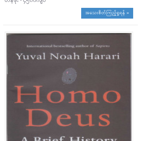
တန်ဖိုး - ၄၅၀၀ကျပ်
အသေးစိတ်ကြည့်ရှုရန် »