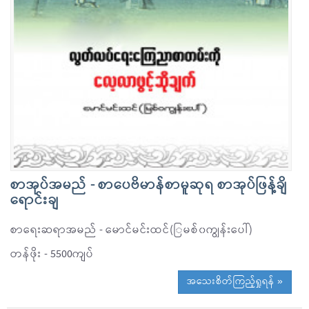
စာအုပ်အမည် - စာပေဗိမာန်စာမူဆုရ စာအုပ်ဖြန့်ချိ
ရောင်းချ
စာရေးဆရာအမည် - မောင်မင်းထင်(ြမစ်၀ကျွန်းပေါ်)
တန်ဖိုး - 5500ကျပ်
အသေးစိတ်ကြည့်ရှုရန် »