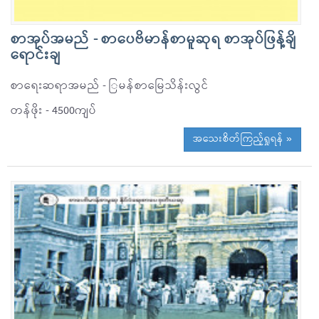
စာအုပ်အမည် - စာပေဗိမာန်စာမူဆုရ စာအုပ်ဖြန့်ချိ
ရောင်းချ
စာရေးဆရာအမည် - ြမန်စာမြေသိန်းလွင်
တန်ဖိုး - 4500ကျပ်
အသေးစိတ်ကြည့်ရှုရန် »