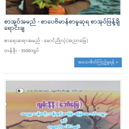
စာအုပ်အမည် - စာပေဗိမာန်စာမူဆုရ စာအုပ်ဖြန့်ချိ
ရောင်းချ
စာရေးဆရာအမည် - မောင်ညိုလဲ့(အညာမြေ)
တန်ဖိုး - 3500ကျပ်
အသေးစိတ်ကြည့်ရှုရန် »