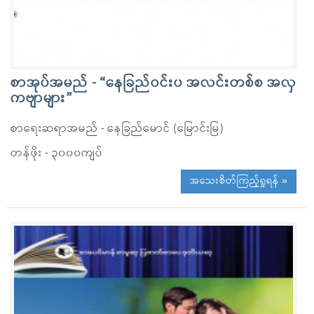
စာအုပ်အမည် - “နေခြည်ဝင်းပ အလင်းတစ်စ အလှ
ကဗျာများ”
စာရေးဆရာအမည် - နေခြည်မောင် (မြောင်းမြ)
တန်ဖိုး - ၃၀၀၀ကျပ်
အသေးစိတ်ကြည့်ရှုရန် »