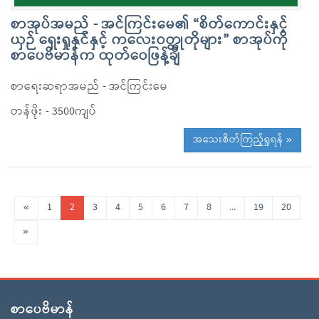
စာအုပ်အမည် - အင်ကြင်းမေ၏ “စိတ်ကောင်းနှင့်
ယှဉ် ရှေးရှုနှင်နှင့် ကလေးဝတ္ထုတိုများ” စာအုပ်ကို
စာပေဗိမာန်က ထုတ်ဝေဖြန့်ချိ
စာရေးဆရာအမည် - အင်ကြင်းမေ
တန်ဖိုး - 3500ကျပ်
အသေးစိတ်ကြည့်ရှုရန် »
«
1
2
3
4
5
6
7
8
...
19
20
»
စာပေဗိမာန်