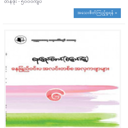
တန်ဖိုး - ၅၀၀၀ကျပ်
အသေးစိတ်ကြည့်ရှုရန် »