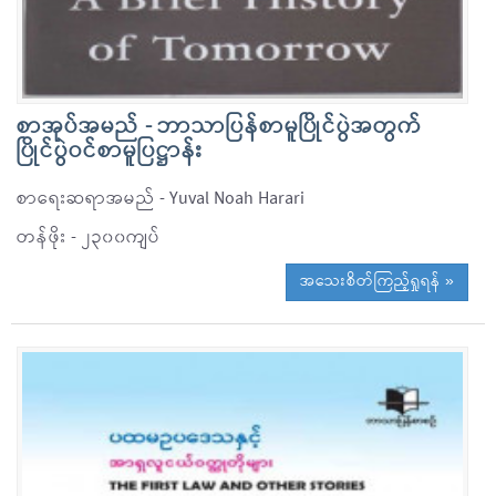
စာအုပ်အမည် - ဘာသာပြန်စာမူပြိုင်ပွဲအတွက်
ပြိုင်ပွဲဝင်စာမူပြဋ္ဌာန်း
စာရေးဆရာအမည် - Yuval Noah Harari
တန်ဖိုး - ၂၃၀၀ကျပ်
အသေးစိတ်ကြည့်ရှုရန် »