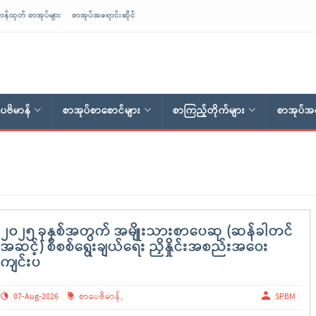
ာန်ထုတ် စာအုပ်များ
စာအုပ်အရောင်းဆိုင်
ေဗိမာန်
စာအုပ်စာစောင်များ
စာကြည့်တိုက်များ
စာအုပ်အရ
၂၀၂၅ ခုနှစ်အတွက် အမျိုးသားစာပေဆု (ဆန်ခါတင်
အဆင့်) စိစစ်ရွေးချယ်ရေး ညှိနှိုင်းအစည်းအဝေး
ကျင်းပ
07-Aug-2026
စာပေဗိမာန်
,
SPBM