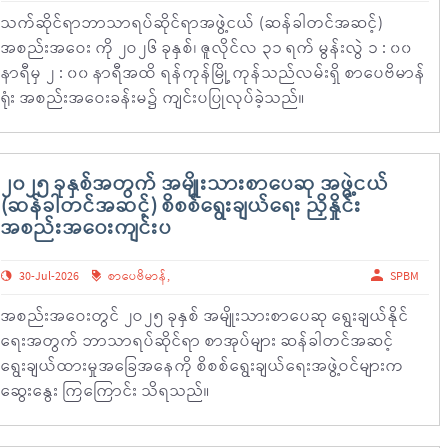
သက်ဆိုင်ရာဘာသာရပ်ဆိုင်ရာအဖွဲ့ငယ် (ဆန်ခါတင်အဆင့်)
အစည်းအဝေး ကို ၂ဝ၂၆ ခုနှစ်၊ ဇူလိုင်လ ၃၁ ရက် မွန်းလွဲ ၁ : ၀၀
နာရီမှ ၂ : ၀၀ နာရီအထိ ရန်ကုန်မြို့ ကုန်သည်လမ်းရှိ စာပေဗိမာန်
ရုံး အစည်းအဝေးခန်းမ၌ ကျင်းပပြုလုပ်ခဲ့သည်။
၂၀၂၅ ခုနှစ်အတွက် အမျိုးသားစာပေဆု အဖွဲ့ငယ်
(ဆန်ခါတင်အဆင့်) စိစစ်ရွေးချယ်ရေး ညှိနှိုင်း
အစည်းအဝေးကျင်းပ
30-Jul-2026
စာပေဗိမာန်
,
SPBM
အစည်းအဝေးတွင် ၂ဝ၂၅ ခုနှစ် အမျိုးသားစာပေဆု ရွေးချယ်နိုင်
ရေးအတွက် ဘာသာရပ်ဆိုင်ရာ စာအုပ်များ ဆန်ခါတင်အဆင့်
ရွေးချယ်ထားမှုအခြေအနေကို စိစစ်ရွေးချယ်ရေးအဖွဲ့ဝင်များက
ဆွေးနွေး ကြကြောင်း သိရသည်။