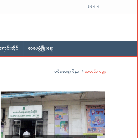
SIGN IN
ောင်းဆိုင်
စာပေဖွံ့ဖြိုးရေး
ပင်မစာမျက်နှာ
သတင်းကဏ္ဍ