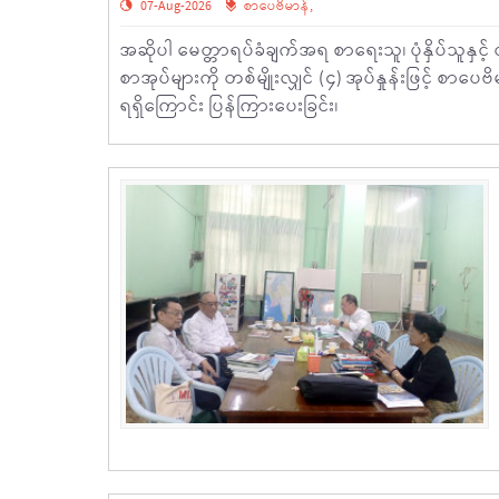
07-Aug-2026
စာပေဗိမာန်
,
အဆိုပါ မေတ္တာရပ်ခံချက်အရ စာရေးသူ၊ ပုံနှိပ်သူနှင
စာအုပ်များကို တစ်မျိုးလျှင် (၄) အုပ်နှုန်းဖြင့် စာ
ရရှိကြောင်း ပြန်ကြားပေးခြင်း၊