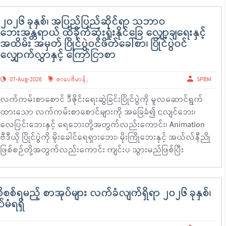
၂၀၂၆ ခုနှစ်၊ အပြည်ပြည်ဆိုင်ရာ သဘာဝ
ဘေးအန္တရာယ် ထိခိုက်ဆုံးရှုံးနိုင်ခြေ လျှော့ချရေးနှင့်
အထိမ်း အမှတ် ပြိုင်ပွဲဝင်ဖိတ်ခေါ်စာ၊ ပြိုင်ပွဲဝင်
လျှောက်လွှာနှင့် ကြော်ငြာစာ
07-Aug-2026
စာပေဗိမာန်
,
SPBM
လက်ကမ်းစာစောင် ဒီဇိုင်းရေးဆွဲခြင်းပြိုင်ပွဲကို မူလဆောင်ရွက်
ထားသော လက်ကမ်းစာစောင်များကို အခြေခံ၍ ငလျင်ဘေး၊
လေပြင်းဘေးနှင့် ရေဘေးတို့အတွက်လည်းကောင်း၊ Animation
ဗီဒီယို ပြိုင်ပွဲကို မိုးခေါင်ရေရှားဘေး၊ မိုးကြိုဘေးနှင့် အယ်လ်နီညို
ဖြစ်စဉ်တို့အတွက်လည်းကောင်း ကျင်းပ သွားမည်ဖြစ်ပြီး
စိစစ်ရမည့် စာအုပ်များ လက်ခံလျက်ရှိရာ ၂၀၂၆ ခုနှစ်၊
မံရရှိ