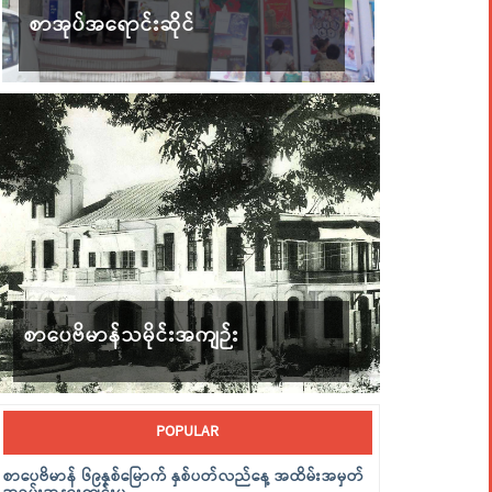
စာအုပ်အရောင်းဆိုင်
စာပေဗိမာန်သမိုင်းအကျဉ်း
POPULAR
စာပေဗိမာန် ၆၉နှစ်မြောက် နှစ်ပတ်လည်နေ့ အထိမ်းအမှတ်