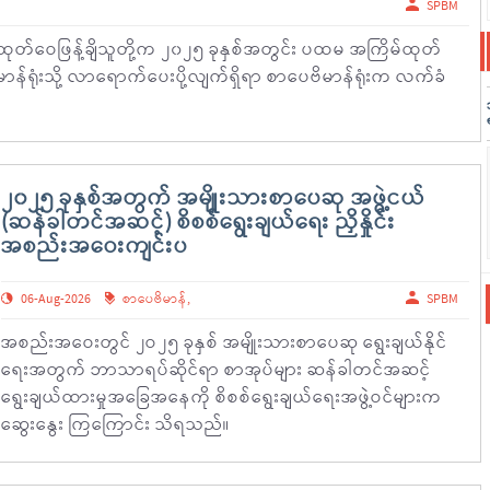
SPBM
့် ထုတ်ဝေဖြန့်ချိသူတို့က ၂၀၂၅ ခုနှစ်အတွင်း ပထမ အကြိမ်ထုတ်
ပေဗိမာန်ရုံးသို့ လာရောက်ပေးပို့လျက်ရှိရာ စာပေဗိမာန်ရုံးက လက်ခံ
၂၀၂၅ ခုနှစ်အတွက် အမျိုးသားစာပေဆု အဖွဲ့ငယ်
(ဆန်ခါတင်အဆင့်) စိစစ်ရွေးချယ်ရေး ညှိနှိုင်း
အစည်းအဝေးကျင်းပ
06-Aug-2026
စာပေဗိမာန်
,
SPBM
အစည်းအဝေးတွင် ၂ဝ၂၅ ခုနှစ် အမျိုးသားစာပေဆု ရွေးချယ်နိုင်
ရေးအတွက် ဘာသာရပ်ဆိုင်ရာ စာအုပ်များ ဆန်ခါတင်အဆင့်
ရွေးချယ်ထားမှုအခြေအနေကို စိစစ်ရွေးချယ်ရေးအဖွဲ့ဝင်များက
ဆွေးနွေး ကြကြောင်း သိရသည်။