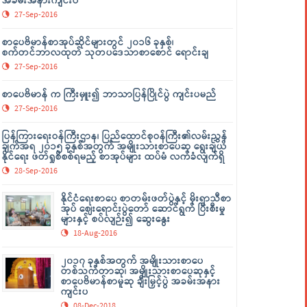
အခမ်းအနားကျင်းပ
27-Sep-2016
စာပေဗိမာန်စာအုပ်ဆိုင်များတွင် ၂၀၁၆ ခုနှစ်၊
စက်တင်ဘာလထုတ် သုတပဒေသာစာစောင် ရောင်းချ
27-Sep-2016
စာပေဗိမာန် က ကြီးမှူး၍ ဘာသာပြန်ပြိုင်ပွဲ ကျင်းပမည်
27-Sep-2016
ပြန်ကြားရေးဝန်ကြီးဌာန၊ ပြည်ထောင်စုဝန်ကြီး၏လမ်းညွှန်
ချက်အရ ၂၀၁၅ ခုနှစ်အတွက် အမျိုးသားစာပေဆု ရွေးချယ်
နိုင်ရေး ဖတ်ရှုစိစစ်ရမည့် စာအုပ်များ ထပ်မံ လက်ခံလျက်ရှိ
28-Sep-2016
နိုင်ငံရေးစာပေ စာတမ်းဖတ်ပွဲနှင့် မိုးရာသီစာ
အုပ် ဈေးရောင်းပွဲတော် ဆောင်ရွက် ပြီးစီးမှု
များနှင့် စပ်လျဉ်း၍ ဆွေးနွေး
18-Aug-2016
၂၀၁၇ ခုနှစ်အတွက် အမျိုးသားစာပေ
တစ်သက်တာဆု၊ အမျိုးသားစာပေဆုနှင့်
စာပေဗိမာန်စာမူဆု ချီးမြှင့်ပွဲ အခမ်းအနား
ကျင်းပ
08-Dec-2018