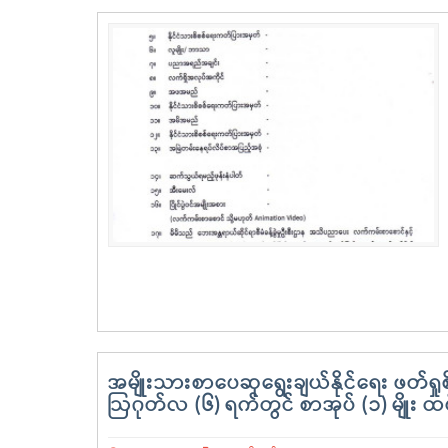
အမျိုးသားစာပေဆုရွေးချယ်နိုင်ရေး ဖတ်ရှု
ဩဂုတ်လ (၆) ရက်တွင် စာအုပ် (၁) မျိုး ထပ်