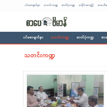
ပင်မစာမျက်နှာ
သတင်းကဏ္ဍ
ဓာတ်ပုံကဏ္ဍ
သမိုင်းအကျဉ်း
စာပေဗိမ
sarpaybeikman
ပင်မစာမျက်နှာ
သတင်းကဏ္ဍ
ဓာတ်ပုံကဏ္ဍ
စာပ
သတင်းကဏ္ဍ