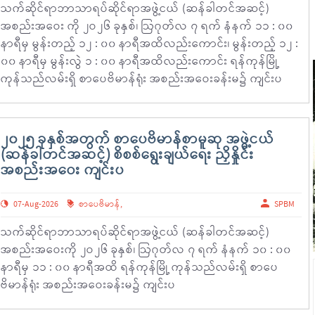
သက်ဆိုင်ရာဘာသာရပ်ဆိုင်ရာအဖွဲ့ငယ် (ဆန်ခါတင်အဆင့်)
အစည်းအဝေး ကို ၂ဝ၂၆ ခုနှစ်၊ ဩဂုတ်လ ၇ ရက် နံနက် ၁၁ : ၀၀
နာရီမှ မွန်းတည့် ၁၂ : ၀၀ နာရီအထိလည်းကောင်း၊ မွန်းတည့် ၁၂ :
၀၀ နာရီမှ မွန်းလွဲ ၁ : ၀၀ နာရီအထိလည်းကောင်း ရန်ကုန်မြို့
ကုန်သည်လမ်းရှိ စာပေဗိမာန်ရုံး အစည်းအဝေးခန်းမ၌ ကျင်းပ
၂၀၂၅ ခုနှစ်အတွက် စာပေဗိမာန်စာမူဆု အဖွဲ့ငယ်
(ဆန်ခါတင်အဆင့်) စိစစ်ရွေးချယ်ရေး ညှိနှိုင်း
အစည်းအဝေး ကျင်းပ
07-Aug-2026
စာပေဗိမာန်
,
SPBM
သက်ဆိုင်ရာဘာသာရပ်ဆိုင်ရာအဖွဲ့ငယ် (ဆန်ခါတင်အဆင့်)
အစည်းအဝေးကို ၂ဝ၂၆ ခုနှစ်၊ ဩဂုတ်လ ၇ ရက် နံနက် ၁၀ : ၀၀
နာရီမှ ၁၁ : ၀၀ နာရီအထိ ရန်ကုန်မြို့ ကုန်သည်လမ်းရှိ စာပေ
ဗိမာန်ရုံး အစည်းအဝေးခန်းမ၌ ကျင်းပ