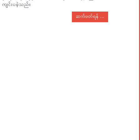
ကျင်းပခဲ့သည်။
ဆက်ဖတ်ရန်