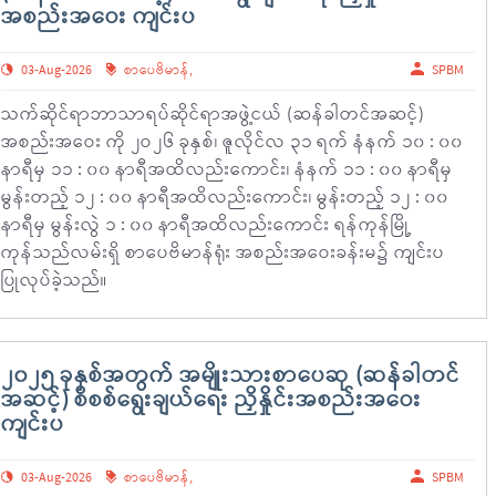
အစည်းအဝေး ကျင်းပ
03-Aug-2026
စာပေဗိမာန်
,
SPBM
သက်ဆိုင်ရာဘာသာရပ်ဆိုင်ရာအဖွဲ့ငယ် (ဆန်ခါတင်အဆင့်)
အစည်းအဝေး ကို ၂ဝ၂၆ ခုနှစ်၊ ဇူလိုင်လ ၃၁ ရက် နံနက် ၁၀ : ၀၀
နာရီမှ ၁၁ : ၀၀ နာရီအထိလည်းကောင်း၊ နံနက် ၁၁ : ၀၀ နာရီမှ
မွန်းတည့် ၁၂ : ၀၀ နာရီအထိလည်းကောင်း၊ မွန်းတည့် ၁၂ : ၀၀
နာရီမှ မွန်းလွဲ ၁ : ၀၀ နာရီအထိလည်းကောင်း ရန်ကုန်မြို့
ကုန်သည်လမ်းရှိ စာပေဗိမာန်ရုံး အစည်းအဝေးခန်းမ၌ ကျင်းပ
ပြုလုပ်ခဲ့သည်။
၂၀၂၅ ခုနှစ်အတွက် အမျိုးသားစာပေဆု (ဆန်ခါတင်
အဆင့်) စိစစ်ရွေးချယ်ရေး ညှိနှိုင်းအစည်းအဝေး
ကျင်းပ
03-Aug-2026
စာပေဗိမာန်
,
SPBM