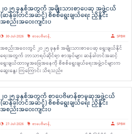
၂၀၂၅ ခုနှစ်အတွက် အမျိုးသားစာပေဆု အဖွဲ့ငယ်
(ဆန်ခါတင်အဆင့်) စိစစ်ရွေးချယ်ရေး ညှိနှိုင်း
အစည်းအဝေးကျင်းပ
30-Jul-2026
စာပေဗိမာန်
,
SPBM
အစည်းအဝေးတွင် ၂ဝ၂၅ ခုနှစ် အမျိုးသားစာပေဆု ရွေးချယ်နိုင်
ရေးအတွက် ဘာသာရပ်ဆိုင်ရာ စာအုပ်များ ဆန်ခါတင်အဆင့်
ရွေးချယ်ထားမှုအခြေအနေကို စိစစ်ရွေးချယ်ရေးအဖွဲ့ဝင်များက
ဆွေးနွေး ကြကြောင်း သိရသည်။
၂၀၂၅ ခုနှစ်အတွက် စာပေဗိမာန်စာမူဆုအဖွဲ့ငယ်
(ဆန်ခါတင်အဆင့်) စိစစ်ရွေးချယ်ရေး ညှိနှိုင်း
အစည်းအဝေးကျင်းပ
27-Jul-2026
စာပေဗိမာန်
,
SPBM