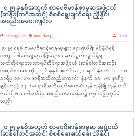
၂၀၂၅ ခုနှစ်အတွက် စာပေဗိမာန်စာမူဆုအဖွဲ့ငယ်
(ဆန်ခါတင်အဆင့်) စိစစ်ရွေးချယ်ရေး ညှိနှိုင်း
အစည်းအဝေးကျင်းပ
04-Aug-2026
စာပေဗိမာန်
,
SPBM
၂ဝ၂၅ ခုနှစ် စာပေဗိမာန်စာမူဆုများ ရွေးချယ်ချီးမြှင့်နိုင်ရန်
အတွက် စိစစ်ရွေးချယ်ခြင်းများ ဆောင်ရွက်လျက်ရှိရာ
သက်ဆိုင်ရာဘာသာရပ်ဆိုင်ရာအဖွဲ့ငယ် (ဆန်ခါတင်အဆင့်)
အစည်းအဝေး ကို ၂ဝ၂၆ ခုနှစ်၊ ဇူလိုင်လ ၃၀ ရက် နံနက် ၁၀ : ၀၀
နာရီမှ ၁၁ : ၀၀ နာရီအထိလည်းကောင်း၊ နံနက် ၁၁ : ၀၀ နာရီမှ
မွန်းတည့် ၁၂ : ၀၀ နာရီအထိလည်းကောင်း ရန်ကုန်မြို့ ကုန်သည်
လမ်းရှိ စာပေဗိမာန်ရုံး အစည်းအဝေးခန်းမ၌ ကျင်းပပြုလုပ်ခဲ့
သည်။
၂၀၂၅ ခုနှစ်အတွက် စာပေဗိမာန်စာမူဆု အဖွဲ့ငယ်
(ဆန်ခါတင်အဆင့်) စိစစ်ရွေးချယ်ရေး ညှိနှိုင်း