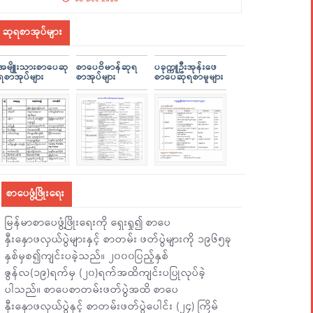
ဆုရစာအုပ်များ
အမျိူးသားစာပေဆု
စာပေဗိမာန်ဆုရ
ပခုက္ကူဦးအုန်းဖေ
ရစာအုပ်များ
စာအုပ်များ
စာပေဆုရစာမူများ
စာပေဖွံ့ဖြိုးရေး
မြန်မာစာပေဖွံ့ဖြိုးရေးကို ရှေးရှု၍ စာပေ
နှီးနှောဖလှယ်ပွဲများနှင့် စာတမ်း ဖတ်ပွဲများကို ၁၉၆၅ခု
နှစ်မှစ၍ကျင်းပခဲ့သည်။ ၂၀၀၀ပြည့်နှစ်
ဇွန်လ(၁၉)ရက်မှ (၂၀)ရက်အထိကျင်းပပြုလုပ်ခဲ့
ပါသည်။ စာပေစာတမ်းဖတ်ပွဲအထိ စာပေ
နှီးနှောဖလှယ်ပွဲနှင့် စာတမ်းဖတ်ပွဲပေါင်း (၂၄) ကြိမ်