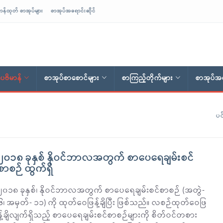
ာန်ထုတ် စာအုပ်များ
စာအုပ်အရောင်းဆိုင်
ေဗိမာန်
စာအုပ်စာစောင်များ
စာကြည့်တိုက်များ
စာအုပ်အရ
ပင
၂၀၁၈ ခုနှစ် နိုဝင်ဘာလအတွက် စာပေရေချမ်းစင်
စာစဉ် ထွက်ရှိ
၂၀၁၈ ခုနှစ်၊ နိုဝင်ဘာလအတွက် စာပေရေချမ်းစင်စာစဉ် (အတွဲ-
၆၊ အမှတ်- ၁၁) ကို ထုတ်ဝေဖြန့်ချိပြီး ဖြစ်သည်။ လစဉ်ထုတ်ဝေဖြ
န့်ချိလျက်ရှိသည့် စာပေရေချမ်းစင်စာစဉ်များကို စိတ်ဝင်တစား