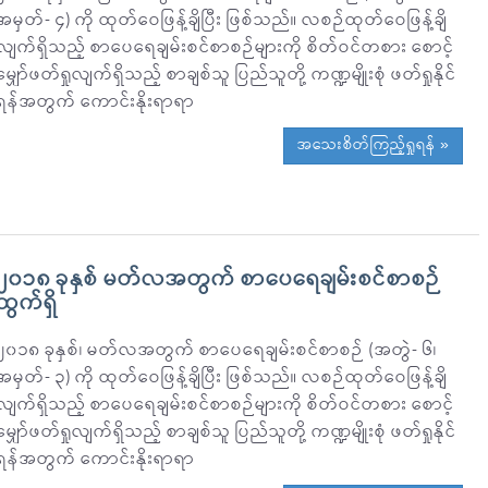
အမှတ်- ၄) ကို ထုတ်ဝေဖြန့်ချိပြီး ဖြစ်သည်။ လစဉ်ထုတ်ဝေဖြန့်ချိ
လျက်ရှိသည့် စာပေရေချမ်းစင်စာစဉ်များကို စိတ်ဝင်တစား စောင့်
မျှော်ဖတ်ရှုလျက်ရှိသည့် စာချစ်သူ ပြည်သူတို့ ကဏ္ဍမျိုးစုံ ဖတ်ရှုနိုင်
ရန်အတွက် ကောင်းနိုးရာရာ
အသေးစိတ်ကြည့်ရှုရန် »
၂၀၁၈ ခုနှစ် မတ်လအတွက် စာပေရေချမ်းစင်စာစဉ်
ထွက်ရှိ
၂၀၁၈ ခုနှစ်၊ မတ်လအတွက် စာပေရေချမ်းစင်စာစဉ် (အတွဲ- ၆၊
အမှတ်- ၃) ကို ထုတ်ဝေဖြန့်ချိပြီး ဖြစ်သည်။ လစဉ်ထုတ်ဝေဖြန့်ချိ
လျက်ရှိသည့် စာပေရေချမ်းစင်စာစဉ်များကို စိတ်ဝင်တစား စောင့်
မျှော်ဖတ်ရှုလျက်ရှိသည့် စာချစ်သူ ပြည်သူတို့ ကဏ္ဍမျိုးစုံ ဖတ်ရှုနိုင်
ရန်အတွက် ကောင်းနိုးရာရာ