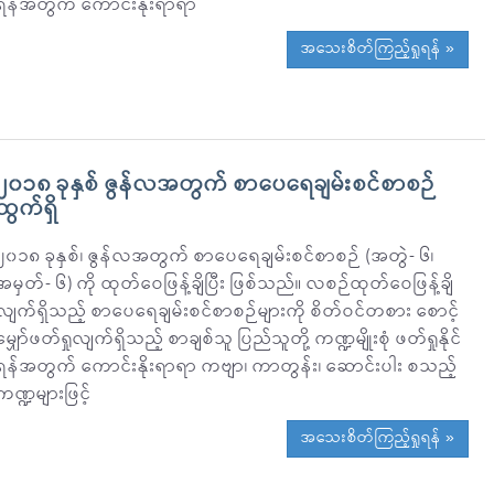
ရန်အတွက် ကောင်းနိုးရာရာ
အသေးစိတ်ကြည့်ရှုရန် »
၂၀၁၈ ခုနှစ် ဇွန်လအတွက် စာပေရေချမ်းစင်စာစဉ်
ထွက်ရှိ
၂၀၁၈ ခုနှစ်၊ ဇွန်လအတွက် စာပေရေချမ်းစင်စာစဉ် (အတွဲ- ၆၊
အမှတ်- ၆) ကို ထုတ်ဝေဖြန့်ချိပြီး ဖြစ်သည်။ လစဉ်ထုတ်ဝေဖြန့်ချိ
လျက်ရှိသည့် စာပေရေချမ်းစင်စာစဉ်များကို စိတ်ဝင်တစား စောင့်
မျှော်ဖတ်ရှုလျက်ရှိသည့် စာချစ်သူ ပြည်သူတို့ ကဏ္ဍမျိုးစုံ ဖတ်ရှုနိုင်
ရန်အတွက် ကောင်းနိုးရာရာ ကဗျာ၊ ကာတွန်း၊ ဆောင်းပါး စသည့်
ကဏ္ဍများဖြင့်
အသေးစိတ်ကြည့်ရှုရန် »