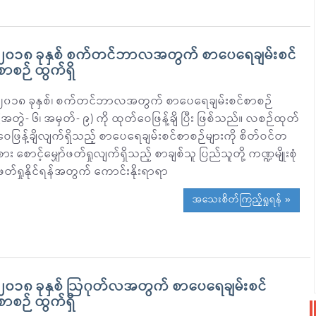
၂၀၁၈ ခုနှစ် စက်တင်ဘာလအတွက် စာပေရေချမ်းစင်
စာစဉ် ထွက်ရှိ
၂၀၁၈ ခုနှစ်၊ စက်တင်ဘာလအတွက် စာပေရေချမ်းစင်စာစဉ်
(အတွဲ- ၆၊ အမှတ်- ၉) ကို ထုတ်ဝေဖြန့်ချိ ပြီး ဖြစ်သည်။ လစဉ်ထုတ်
ဝေဖြန့်ချိလျက်ရှိသည့် စာပေရေချမ်းစင်စာစဉ်များကို စိတ်ဝင်တ
စား စောင့်မျှော်ဖတ်ရှုလျက်ရှိသည့် စာချစ်သူ ပြည်သူတို့ ကဏ္ဍမျိုးစုံ
ဖတ်ရှုနိုင်ရန်အတွက် ကောင်းနိုးရာရာ
အသေးစိတ်ကြည့်ရှုရန် »
၂၀၁၈ ခုနှစ် ဩဂုတ်လအတွက် စာပေရေချမ်းစင်
စာစဉ် ထွက်ရှိ