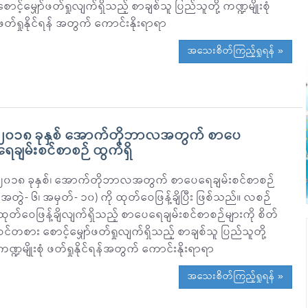
စောင့်မျှော်ဖတ်ရှုလျက်ရှိသည့် စာချစ်သူ ပြည်သူတို့ ကဏ္ဍမျိုးစုံ
ဖတ်ရှုနိုင်ရန် အတွက် ကောင်းနိုးရာရာ
အသေးစိတ်ကြည့်ရှုရန် »
၂၀၁၈ ခုနှစ် အောက်တိုဘာလအတွက် စာပေ
ရေချမ်းစင်စာစဉ် ထွက်ရှိ
၂၀၁၈ ခုနှစ်၊ အောက်တိုဘာလအတွက် စာပေရေချမ်းစင်စာစဉ်
(အတွဲ- ၆၊ အမှတ်- ၁၀) ကို ထုတ်ဝေဖြန့်ချိပြီး ဖြစ်သည်။ လစဉ်
ထုတ်ဝေဖြန့်ချိလျက်ရှိသည့် စာပေရေချမ်းစင်စာစဉ်များကို စိတ်
ဝင်တစား စောင့်မျှော်ဖတ်ရှုလျက်ရှိသည့် စာချစ်သူ ပြည်သူတို့
ကဏ္ဍမျိုးစုံ ဖတ်ရှုနိုင်ရန်အတွက် ကောင်းနိုးရာရာ
အသေးစိတ်ကြည့်ရှုရန် »