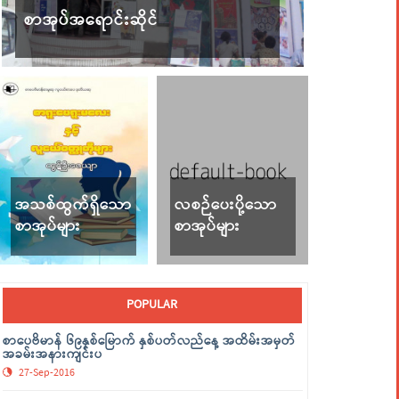
စာအုပ်အရောင်းဆိုင်
အသစ်ထွက်ရှိသော
လစဉ်ပေးပို့သော
စာအုပ်များ
စာအုပ်များ
POPULAR
စာပေဗိမာန် ၆၉နှစ်မြောက် နှစ်ပတ်လည်နေ့ အထိမ်းအမှတ်
အခမ်းအနားကျင်းပ
27-Sep-2016