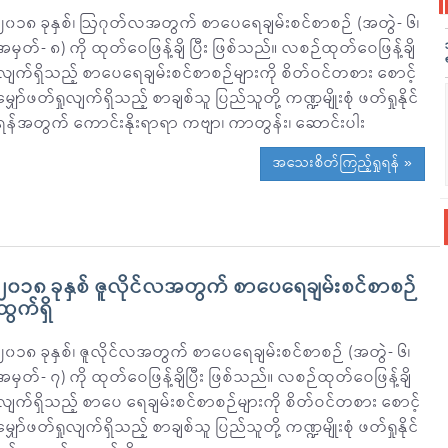
၂၀၁၈ ခုနှစ်၊ ဩဂုတ်လအတွက် စာပေရေချမ်းစင်စာစဉ် (အတွဲ- ၆၊
အမှတ်- ၈) ကို ထုတ်ဝေဖြန့်ချိ ပြီး ဖြစ်သည်။ လစဉ်ထုတ်ဝေဖြန့်ချိ
လျက်ရှိသည့် စာပေရေချမ်းစင်စာစဉ်များကို စိတ်ဝင်တစား စောင့်
မျှော်ဖတ်ရှုလျက်ရှိသည့် စာချစ်သူ ပြည်သူတို့ ကဏ္ဍမျိုးစုံ ဖတ်ရှုနိုင်
ရန်အတွက် ကောင်းနိုးရာရာ ကဗျာ၊ ကာတွန်း၊ ဆောင်းပါး
အသေးစိတ်ကြည့်ရှုရန် »
၂၀၁၈ ခုနှစ် ဇူလိုင်လအတွက် စာပေရေချမ်းစင်စာစဉ်
ထွက်ရှိ
၂၀၁၈ ခုနှစ်၊ ဇူလိုင်လအတွက် စာပေရေချမ်းစင်စာစဉ် (အတွဲ- ၆၊
အမှတ်- ၇) ကို ထုတ်ဝေဖြန့်ချိပြီး ဖြစ်သည်။ လစဉ်ထုတ်ဝေဖြန့်ချိ
လျက်ရှိသည့် စာပေ ရေချမ်းစင်စာစဉ်များကို စိတ်ဝင်တစား စောင့်
မျှော်ဖတ်ရှုလျက်ရှိသည့် စာချစ်သူ ပြည်သူတို့ ကဏ္ဍမျိုးစုံ ဖတ်ရှုနိုင်