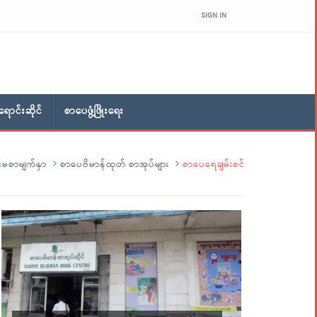
SIGN IN
ောင်းဆိုင်
စာပေဖွံ့ဖြိုးရေး
်မစာမျက်နှာ
စာပေဗိမာန်ထုတ် စာအုပ်များ
စာပေရေချမ်းစင်