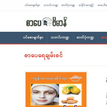
ပင်မစာမျက်နှာ
သတင်းကဏ္ဍ
ဓာတ်ပုံကဏ္ဍ
သမိုင်းအကျဉ်း
စာပေဗိမ
sarpaybeikman
ပင်မစာမျက်နှာ
သတင်းကဏ္ဍ
ဓာတ်ပုံကဏ္ဍ
စာပ
စာပေရေချမ်းစင်