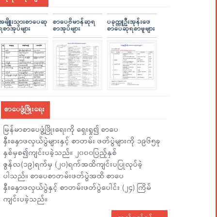
အမျိူးသားစာပေဆု
စာပေဗိမာန်ဆုရ
ပခုက္ကူဦးအုန်းဖေ
ရစာအုပ်များ
စာအုပ်များ
စာပေဆုရစာမူများ
စာပေဖွံ့ဖြိုးရေး
မြန်မာစာပေဖွံ့ဖြိုးရေးကို ရှေးရှု၍ စာပေ
နှီးနှောဖလှယ်ပွဲများနှင့် စာတမ်း ဖတ်ပွဲများကို ၁၉၆၅ခု
နှစ်မှစ၍ကျင်းပခဲ့သည်။ ၂၀၀၀ပြည့်နှစ်
ဇွန်လ(၁၉)ရက်မှ (၂၀)ရက်အထိကျင်းပပြုလုပ်ခဲ့
ပါသည်။ စာပေစာတမ်းဖတ်ပွဲအထိ စာပေ
နှီးနှောဖလှယ်ပွဲနှင့် စာတမ်းဖတ်ပွဲပေါင်း (၂၄) ကြိမ်
ကျင်းပခဲ့သည်။