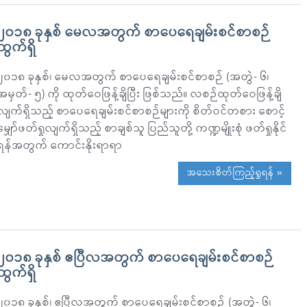
၂၀၁၈ ခုနှစ် မေလအတွက် စာပေရေချမ်းစင်စာစဉ်
ထွက်ရှိ
၂၀၁၈ ခုနှစ်၊ မေလအတွက် စာပေရေချမ်းစင်စာစဉ် (အတွဲ- ၆၊
အမှတ်- ၅) ကို ထုတ်ဝေဖြန့်ချိပြီး ဖြစ်သည်။ လစဉ်ထုတ်ဝေဖြန့်ချိ
လျက်ရှိသည့် စာပေရေချမ်းစင်စာစဉ်များကို စိတ်ဝင်တစား စောင့်
မျှော်ဖတ်ရှုလျက်ရှိသည့် စာချစ်သူ ပြည်သူတို့ ကဏ္ဍမျိုးစုံ ဖတ်ရှုနိုင်
ရန်အတွက် ကောင်းနိုးရာရာ
အသေးစိတ်ကြည့်ရှုရန် »
၂၀၁၈ ခုနှစ် ဧပြီလအတွက် စာပေရေချမ်းစင်စာစဉ်
ထွက်ရှိ
၂၀၁၈ ခုနှစ်၊ ဧပြီလအတွက် စာပေရေချမ်းစင်စာစဉ် (အတွဲ- ၆၊