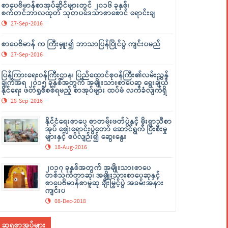
စာပေဗိမာန်စာအုပ်ဆိုင်များတွင် ၂၀၁၆ ခုနှစ်၊
စက်တင်ဘာလထုတ် သုတပဒေသာစာစောင် ရောင်းချ
27-Sep-2016
စာပေဗိမာန် က ကြီးမှူး၍ ဘာသာပြန်ပြိုင်ပွဲ ကျင်းပမည်
27-Sep-2016
ပြန်ကြားရေးဝန်ကြီးဌာန၊ ပြည်ထောင်စုဝန်ကြီး၏လမ်းညွှန်
ချက်အရ ၂၀၁၅ ခုနှစ်အတွက် အမျိုးသားစာပေဆု ရွေးချယ်
နိုင်ရေး ဖတ်ရှုစိစစ်ရမည့် စာအုပ်များ ထပ်မံ လက်ခံလျက်ရှိ
28-Sep-2016
နိုင်ငံရေးစာပေ စာတမ်းဖတ်ပွဲနှင့် မိုးရာသီစာ
အုပ် ဈေးရောင်းပွဲတော် ဆောင်ရွက် ပြီးစီးမှု
များနှင့် စပ်လျဉ်း၍ ဆွေးနွေး
18-Aug-2016
၂၀၁၇ ခုနှစ်အတွက် အမျိုးသားစာပေ
တစ်သက်တာဆု၊ အမျိုးသားစာပေဆုနှင့်
စာပေဗိမာန်စာမူဆု ချီးမြှင့်ပွဲ အခမ်းအနား
ကျင်းပ
08-Dec-2018
ဆုရစာအုပ်များ