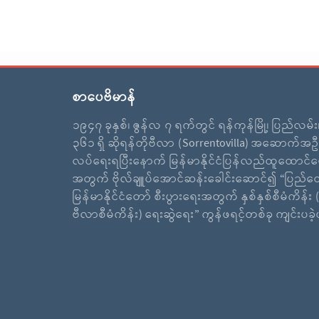
စာပေဗိမာန်
၁၉၄၇ ခုနှစ်၊ ဇွန်လ ၇ ရက်တွင် ရန်ကုန်မြို့၊ ပြည်လမ်
၃၆၁ ရှိ ဆိုရန်တိုဗီလာ (Sorrentovilla) အဆောက်အဦ
လပ်ရေးရပြီးနောက် မြန်မာနိုင်ငံပြန်လည်ထူထောင်ရ
အတွက် ဗိုလ်ချူပ်အောင်ဆန်းခေါင်းဆောင်၍ “ပြည်ထ
မြန်မာနိုင်ငံတော် စီးပွားရေးအတွက် နှစ်နှစ်စီမံကိန်း (
ဗီလာစီမံကိန်း) ရေးဆွဲရေး” ကွန်ဖရင့်တစ်ခု ကျင်းပခ