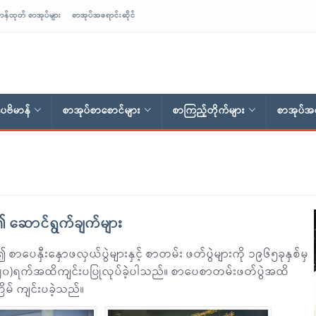
ာန်ထုတ် စာအုပ်များ
စာအုပ်အရောင်းဆိုင်
ေဗိမာန်
စာအုပ်စာစောင်များ
စာကြည့်တိုက်များ
စာအုပ်အရ
၏ ဆောင်ရွက်ချက်များ
၍ စာပေနှီးနှောဖလှယ်ပွဲများနှင့် စာတမ်း ဖတ်ပွဲများကို ၁၉၆၅ခုနှစ်မှ
 (၂၀)ရက်အထိကျင်းပပြုလုပ်ခဲ့ပါသည်။ စာပေစာတမ်းဖတ်ပွဲအထိ
ြိမ် ကျင်းပခဲ့သည်။