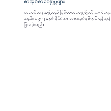
စာအုပ်စာပေပြပွဲများ
စာပေဗိမာန်အဖွဲ့သည် မြန်မာစာပေဖွံ့ဖြိုးတိုးတက်ရေ
သည်။ ၁၉၇၂ ခုနှစ် နိုင်ငံတကာစာအုပ်နှစ်တွင် ရန်ကုန်
ပြသခဲ့သည်။