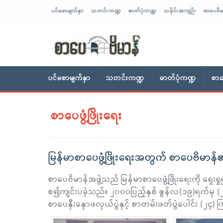
ပင်မစာမျက်နှာ
သတင်းကဏ္ဍ
ဓာတ်ပုံကဏ္ဍ
သမိုင်းအကျဉ်း
စာပေဗိမ
sarpaybeikman
ပင်မစာမျက်နှာ
သတင်းကဏ္ဍ
ဓာတ်ပုံကဏ္ဍ
စာပ
စာပေဖွံ့ဖြိုးရေး
မြန်မာစာပေဖွံ့ဖြိုးရေးအတွက် စာပေဗိမာန်
စာပေဗိမာန်အဖွဲ့သည် မြန်မာစာပေဖွံ့ဖြိုးရေးကို ရှေးရှု
စ၍ကျင်းပခဲ့သည်။ ၂၀၀၀ပြည့်နှစ် ဇွန်လ(၁၉)ရက်မှ
စာပေနှီးနှောဖလှယ်ပွဲနှင့် စာတမ်းဖတ်ပွဲပေါင်း (၂၄) က