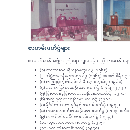
စာတမ်းဖတ်ပွဲများ
စာပေဗိမာန်အဖွဲ့က ကြီးမှူးကျင်းပခဲ့သည့် စာပေနှီးနှ
(၁) ကလေးစာပေနှီးနှောဖလှယ်ပွဲ (၁၉၆၅)
(၂) သိပ္ပံစာပေနှီးနှောဖလှယ်ပွဲ (၁၉၆၇) ဖေဖော်ဝါရီ ၁၃
(၃) စာကြည့်တိုက်လုပ်ငန်းနှီးနှောဖလှယ်ပွဲ (၁၉၆၈)
(၄) ဘာသာပြန်စာပေနှီးနှောဖလှယ်ပွဲ (၁၉၆၉) ၂၃-၂၇
(၅) ပြဇာတ်နှင့်ပြဇာတ်စာပေနှီးနှောဖလှယ်ပွဲ (၁၉၇၀)
(၆) အတ္ထိုပ္ပတ္တိစာပေနှီးနှောဖလှယ်ပွဲ (၁၉၇၁)
(၇) နိုင်ငံတကာစာအုပ်နှစ် စာတမ်းဖတ်ပွဲ (၁၉၇၂)
(၈) ကလေးလူငယ်စာပေနှီးနှောဖလှယ်ပွဲ (၁၉၇၃) စက
(၉) စာနယ်ဇင်းသမိုင်းစာတမ်းဖတ်ပွဲ (၁၉၇၃)
(၁၀) သုတစာပေစာတမ်းဖတ်ပွဲ (၁၉၇၅)
(၁၁) ဝတ္ထုတိုစာတမ်းဖတ်ပွဲ (၁၉၇၈)