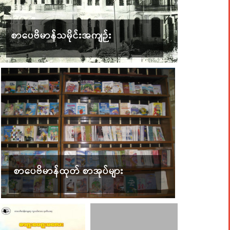
စာပေဗိမာန်သမိုင်းအကျဉ်း
စာပေဗိမာန်ထုတ် စာအုပ်များ