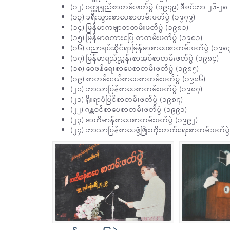
(၁၂) ဝတ္ထုရှည်စာတမ်းဖတ်ပွဲ (၁၉၇၉) ဒီဇင်ဘာ ၂၆-၂၈
(၁၃) ခရီးသွားစာပေစာတမ်းဖတ်ပွဲ (၁၉၇၉)
(၁၄) မြန်မာကဗျာစာတမ်းဖတ်ပွဲ (၁၉၈၁)
(၁၅) မြန်မာစကားပြေ စာတမ်းဖတ်ပွဲ (၁၉၈၁)
(၁၆) ပညာရပ်ဆိုင်ရာမြန်မာစာပေစာတမ်းဖတ်ပွဲ (၁၉၈
(၁၇) မြန်မာရည်ညွှန်းစာအုပ်စာတမ်းဖတ်ပွဲ (၁၉၈၄)
(၁၈) ဝေဖန်ရေးစာပေစာတမ်းဖတ်ပွဲ (၁၉၈၅)
(၁၉) စာတမ်းငယ်စာပေစာတမ်းဖတ်ပွဲ (၁၉၈၆)
(၂၀) ဘာသာပြန်စာပေစာတမ်းဖတ်ပွဲ (၁၉၈၇)
(၂၁) ရိုးရာပုံပြင်စာတမ်းဖတ်ပွဲ (၁၉၈၇)
(၂၂) ဂန္တဝင်စာပေစာတမ်းဖတ်ပွဲ (၁၉၉၁)
(၂၃) ဇာတိမာန်စာပေစာတမ်းဖတ်ပွဲ (၁၉၉၂)
(၂၄) ဘာသာပြန်စာပေဖွံ့ဖြိုးတိုးတက်ရေးစာတမ်းဖတ်ပွ