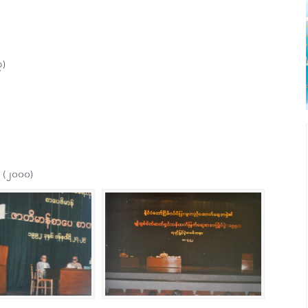
၃)
ဲ (၂၀၀၀)