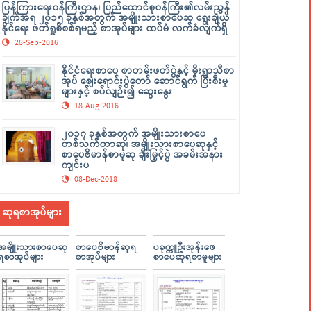
ပြန်ကြားရေးဝန်ကြီးဌာန၊ ပြည်ထောင်စုဝန်ကြီး၏လမ်းညွှန်
ချက်အရ ၂၀၁၅ ခုနှစ်အတွက် အမျိုးသားစာပေဆု ရွေးချယ်
နိုင်ရေး ဖတ်ရှုစိစစ်ရမည့် စာအုပ်များ ထပ်မံ လက်ခံလျက်ရှိ
28-Sep-2016
နိုင်ငံရေးစာပေ စာတမ်းဖတ်ပွဲနှင့် မိုးရာသီစာ
အုပ် ဈေးရောင်းပွဲတော် ဆောင်ရွက် ပြီးစီးမှု
များနှင့် စပ်လျဉ်း၍ ဆွေးနွေး
18-Aug-2016
၂၀၁၇ ခုနှစ်အတွက် အမျိုးသားစာပေ
တစ်သက်တာဆု၊ အမျိုးသားစာပေဆုနှင့်
စာပေဗိမာန်စာမူဆု ချီးမြှင့်ပွဲ အခမ်းအနား
ကျင်းပ
08-Dec-2018
ဆုရစာအုပ်များ
အမျိူးသားစာပေဆု
စာပေဗိမာန်ဆုရ
ပခုက္ကူဦးအုန်းဖေ
ရစာအုပ်များ
စာအုပ်များ
စာပေဆုရစာမူများ