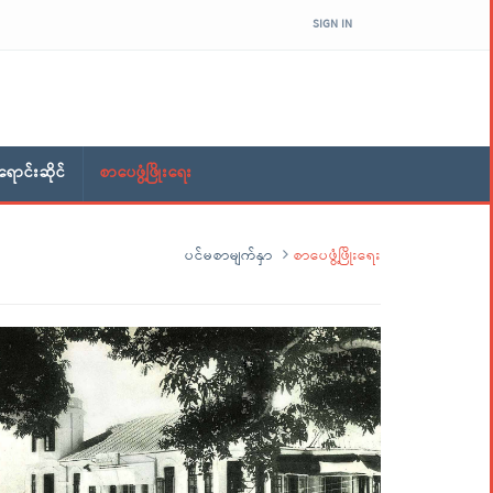
SIGN IN
ောင်းဆိုင်
စာပေဖွံ့ဖြိုးရေး
ပင်မစာမျက်နှာ
စာပေဖွံ့ဖြိုးရေး