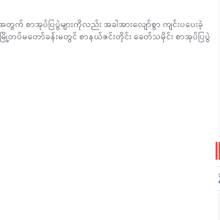
းအတွက် စာအုပ်ပြပွဲများကိုလည်း အခါအားလျော်စွာ ကျင်းပပေးခဲ့
မြို့တပ်မတော်ခန်းမတွင် စာနယ်ဇင်းတိုင်း ခေတ်သမိုင်း စာအုပ်ပြပွဲ