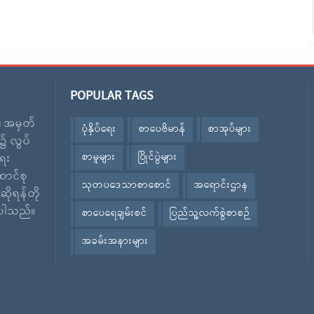
POPULAR TAGS
း၊ အမှတ်
ပုံနှိပ်ရေး
စာပေဗိမာန်
စာအုပ်များ
၌ လွပ်
စာမူများ
ပြိုင်ပွဲများ
ေး
ောင်စု
သုတပဒေသာစာစောင်
အရောင်းဌာန
ဆိုရန်တို
ဲ့ပါသည်။
စာပေရေချမ်းစင်
ပြည်သူ့လက်စွဲစာစဉ်
အခမ်းအနားများ