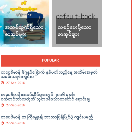
အသစ်ထွက်ရှိသော
လစဉ်ပေးပို့သော
စာအုပ်များ
စာအုပ်များ
POPULAR
စာပေဗိမာန် ၆၉နှစ်မြောက် နှစ်ပတ်လည်နေ့ အထိမ်းအမှတ်
အခမ်းအနားကျင်းပ
27-Sep-2016
စာပေဗိမာန်စာအုပ်ဆိုင်များတွင် ၂၀၁၆ ခုနှစ်၊
စက်တင်ဘာလထုတ် သုတပဒေသာစာစောင် ရောင်းချ
27-Sep-2016
စာပေဗိမာန် က ကြီးမှူး၍ ဘာသာပြန်ပြိုင်ပွဲ ကျင်းပမည်
27-Sep-2016