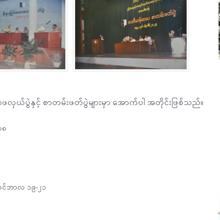
ောဖလှယ်ပွဲနှင့် စာတမ်းဖတ်ပွဲများမှာ အောက်ပါ အတိုင်းဖြစ်သည်။
-၁၈
်တင်ဘာလ ၁၉-၂၁