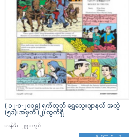
( ၁၂-၁-၂၀၁၉) ရက်ထုတ် ရွှေသွေးဂျာနယ် အတွဲ
(၅၁)၊ အမှတ် (၂) ထွက်ရှိ
တန်ဖိုး - ၂၅၀ကျပ်