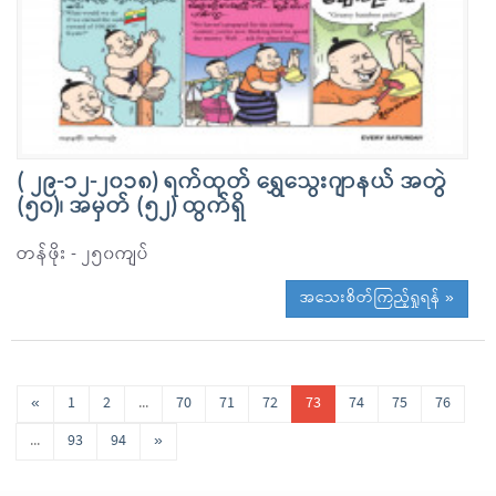
( ၂၉-၁၂-၂၀၁၈) ရက်ထုတ် ရွှေသွေးဂျာနယ် အတွဲ
(၅၀)၊ အမှတ် (၅၂) ထွက်ရှိ
တန်ဖိုး - ၂၅၀ကျပ်
အသေးစိတ်ကြည့်ရှုရန် »
«
1
2
...
70
71
72
73
74
75
76
...
93
94
»