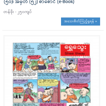
(၅၀)၊ အမှတ် (၅၂) စာစောင် (e-Book)
တန်ဖိုး - ၂၅၀ကျပ်
အသေးစိတ်ကြည့်ရှုရန် »