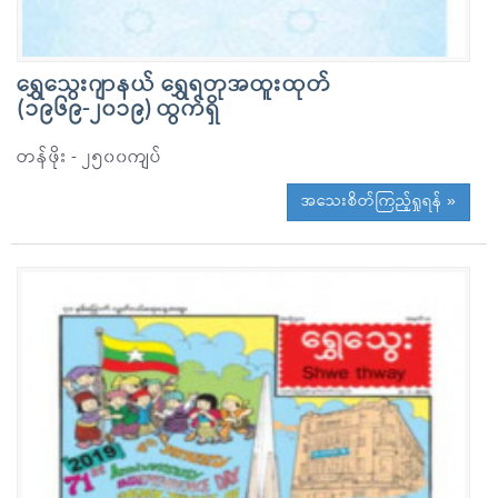
ရွှေသွေးဂျာနယ် ရွှေရတုအထူးထုတ်
(၁၉၆၉-၂၀၁၉) ထွက်ရှိ
တန်ဖိုး - ၂၅၀၀ကျပ်
အသေးစိတ်ကြည့်ရှုရန် »