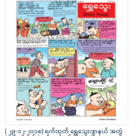
( ၂၉-၁၂-၂၀၁၈) ရက်ထုတ် ရွှေသွေးဂျာနယ် အတွဲ