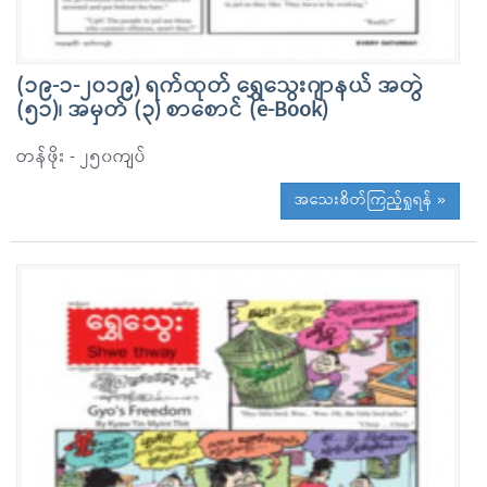
(၁၉-၁-၂၀၁၉) ရက်ထုတ် ရွှေသွေးဂျာနယ် အတွဲ
(၅၁)၊ အမှတ် (၃) စာစောင် (e-Book)
တန်ဖိုး - ၂၅၀ကျပ်
အသေးစိတ်ကြည့်ရှုရန် »