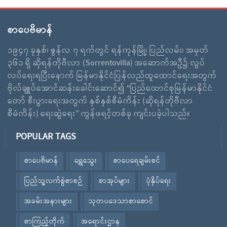
စာပေဗိမာန်
၁၉၄၇ ခုနှစ်၊ ဇွန်လ ၇ ရက်တွင် ရန်ကုန်မြို့၊ ပြည်လမ်း၊ အမှတ်
၃၆၁ ရှိ ဆိုရန်တိုဗီလာ (Sorrentovilla) အဆောက်အဦ၌ လွပ်
လပ်ရေးရပြီးနောက် မြန်မာနိုင်ငံပြန်လည်ထူထောင်ရေးအတွက်
ဗိုလ်ချူပ်အောင်ဆန်းခေါင်းဆောင်၍ “ပြည်ထောင်စုမြန်မာနိုင်ငံ
တော် စီးပွားရေးအတွက် နှစ်နှစ်စီမံကိန်း (ဆိုရန်တိုဗီလာ
စီမံကိန်း) ရေးဆွဲရေး” ကွန်ဖရင့်တစ်ခု ကျင်းပခဲ့ပါသည်။
POPULAR TAGS
စာပေဗိမာန်
ရွှေသွေး
စာပေရေချမ်းစင်
ပြည်သူ့လက်စွဲစာစဉ်
စာအုပ်များ
ပုံနှိပ်ရေး
အခမ်းအနားများ
သုတပဒေသာစာစောင်
စာကြည့်တိုက်
အရောင်းဌာန