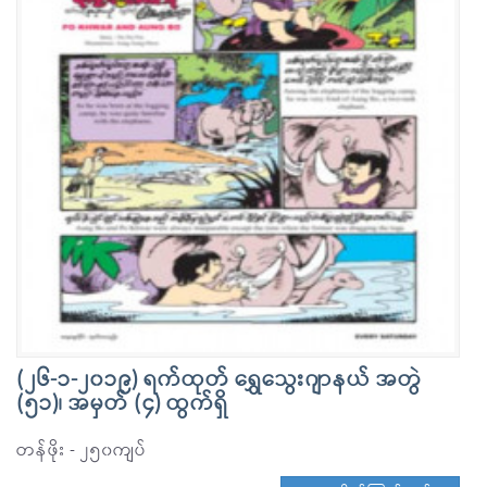
(၂၆-၁-၂၀၁၉) ရက်ထုတ် ရွှေသွေးဂျာနယ် အတွဲ
(၅၁)၊ အမှတ် (၄) ထွက်ရှိ
တန်ဖိုး - ၂၅၀ကျပ်