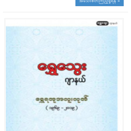
အသေးစိတ်ကြည့်ရှုရန် »