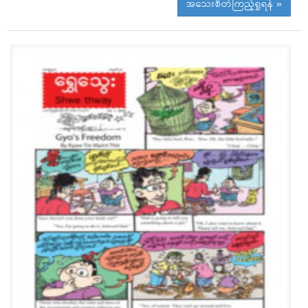
အသေးစိတ်ကြည့်ရှုရန် »