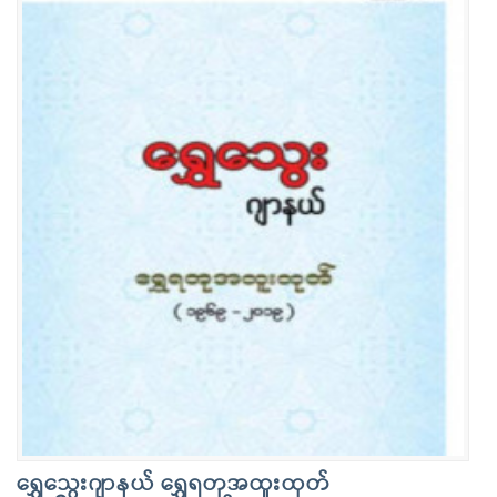
ရွှေသွေးဂျာနယ် ရွှေရတုအထူးထုတ်