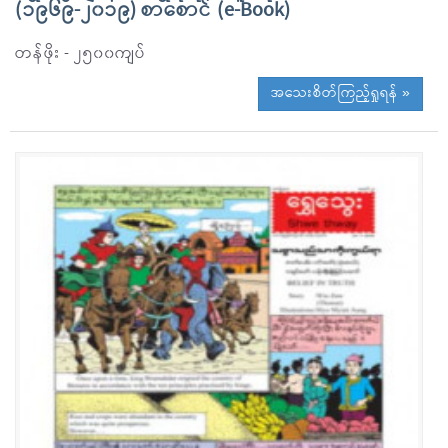
(၁၉၆၉-၂၀၁၉) စာစောင် (e-Book)
တန်ဖိုး - ၂၅၀၀ကျပ်
အသေးစိတ်ကြည့်ရှုရန် »