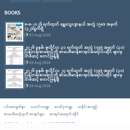
BOOKS
၈-၈-၂၀၂၆ ရက်ထုတ် ရွှေသွေးဂျာနယ် အတွဲ (၅၈)၊ အမှတ်
(၃၂)ထွက်ရှိ
07-Aug-2026
၂၀၂၆ ခုနှစ်၊ ဇူလိုင်လ ၃၁ ရက်ထုတ် အတွဲ (၇၉)၊ အမှတ် (၃၁)
ပြန်တမ်းစာစောင်ကို စာပေဗိမာန်စာအုပ်အရောင်းဆိုင် များမှ
တစ်ဆင့် စတင်ဖြန့်ချိ
03-Aug-2026
၂၀၂၆ ခုနှစ်၊ ဇူလိုင်လ ၂၄ ရက်ထုတ် အတွဲ (၇၉)၊ အမှတ် (၃၀)
ပြန်တမ်းစာစောင်ကို စာပေဗိမာန်စာအုပ်အရောင်းဆိုင် များမှ
တစ်ဆင့် စတင်ဖြန့်ချိ
03-Aug-2026
ပင်မစာမျက်နှာ
သတင်းကဏ္ဍ
ဓာတ်ပုံကဏ္ဍ
သမိုင်းအကျဉ်း
စာပေဗိမာန်ထုတ် စာအုပ်များ
စာအုပ်အရောင်းဆိုင်
© 2026 Sarpay Beikman - ALL RIGHTS RESERVED