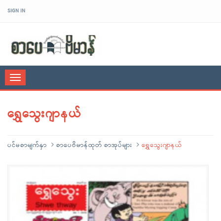
SIGN IN
sarpaybeikman
Toggle
navigation
ရွှေသွေးဂျာနယ်
ပင်မစာမျက်နှာ
စာပေဗိမာန်ထုတ် စာအုပ်များ
ရွှေသွေးဂျာနယ်