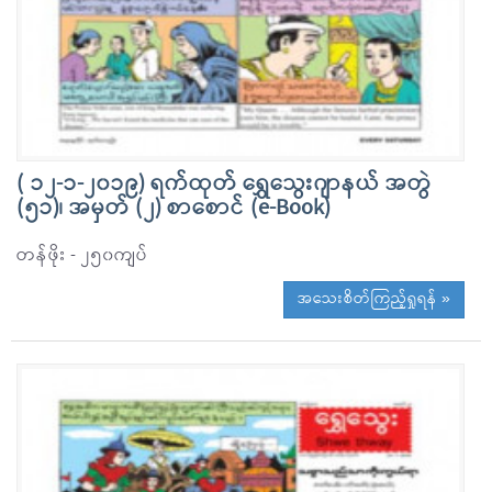
( ၁၂-၁-၂၀၁၉) ရက်ထုတ် ရွှေသွေးဂျာနယ် အတွဲ
(၅၁)၊ အမှတ် (၂) စာစောင် (e-Book)
တန်ဖိုး - ၂၅၀ကျပ်
အသေးစိတ်ကြည့်ရှုရန် »