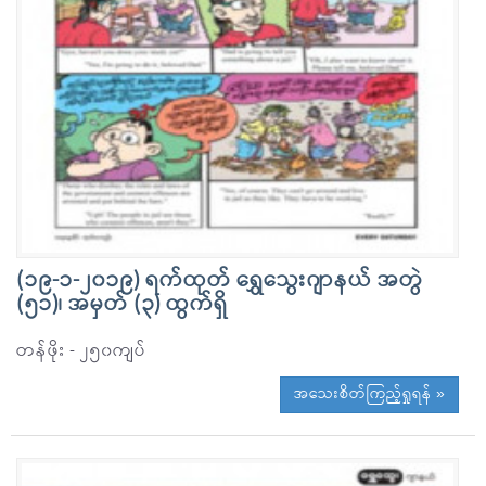
(၁၉-၁-၂၀၁၉) ရက်ထုတ် ရွှေသွေးဂျာနယ် အတွဲ
(၅၁)၊ အမှတ် (၃) ထွက်ရှိ
တန်ဖိုး - ၂၅၀ကျပ်
အသေးစိတ်ကြည့်ရှုရန် »