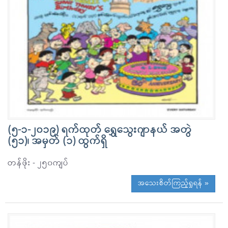
(၅-၁-၂၀၁၉) ရက်ထုတ် ရွှေသွေးဂျာနယ် အတွဲ
(၅၁)၊ အမှတ် (၁) ထွက်ရှိ
တန်ဖိုး - ၂၅၀ကျပ်
အသေးစိတ်ကြည့်ရှုရန် »