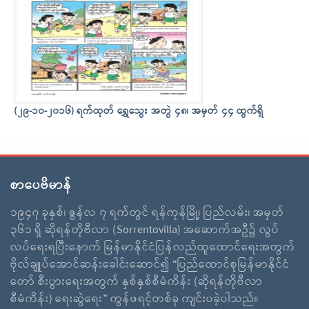
(၂၉-၁၀-၂၀၁၆) ရက်ထုတ် ရွှေသွေး အတွဲ ၄၈၊ အမှတ် ၄၄ ထွက်ရှိ
စာပေဗိမာန်
၁၉၄၇ ခုနှစ်၊ ဇွန်လ ၇ ရက်တွင် ရန်ကုန်မြို့၊ ပြည်လမ်း၊ အမှတ်
၃၆၁ ရှိ ဆိုရန်တိုဗီလာ (Sorrentovilla) အဆောက်အဦ၌ လွပ်
လပ်ရေးရပြီးနောက် မြန်မာနိုင်ငံပြန်လည်ထူထောင်ရေးအတွက်
ဗိုလ်ချူပ်အောင်ဆန်းခေါင်းဆောင်၍ “ပြည်ထောင်စုမြန်မာနိုင်ငံ
တော် စီးပွားရေးအတွက် နှစ်နှစ်စီမံကိန်း (ဆိုရန်တိုဗီလာ
စီမံကိန်း) ရေးဆွဲရေး” ကွန်ဖရင့်တစ်ခု ကျင်းပခဲ့ပါသည်။