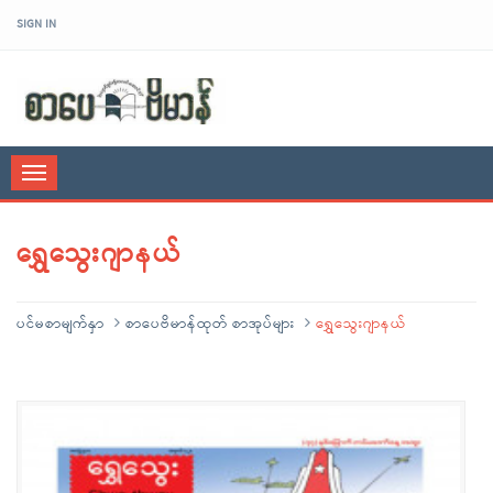
SIGN IN
sarpaybeikman
Toggle
navigation
ရွှေသွေးဂျာနယ်
ပင်မစာမျက်နှာ
စာပေဗိမာန်ထုတ် စာအုပ်များ
ရွှေသွေးဂျာနယ်