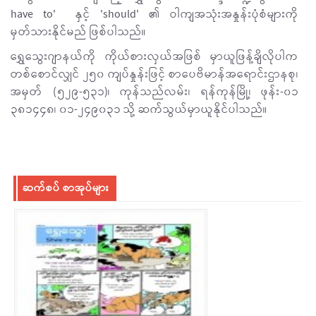
have to' နှင့် 'should' ၏ ဝါကျအသုံးအနှုန်းပုံစံများကို
မှတ်သားနိုင်မည် ဖြစ်ပါသည်။
ရွှေသွေးဂျာနယ်ကို ကိုယ်စားလှယ်အဖြစ် မှာယူဖြန့်ချိလိုပါက
တစ်စောင်လျှင် ၂၅၀ ကျပ်နှုန်းဖြင့် စာပေဗိမာန်အရောင်းဌာနစု၊
အမှတ် (၅၂၉-၅၃၁)၊ ကုန်သည်လမ်း၊ ရန်ကုန်မြို့၊ ဖုန်း-၀၁
၃၈၁၄၄၈၊ ၀၁-၂၄၉၀၃၁ သို့ ဆက်သွယ်မှာယူနိုင်ပါသည်။
ဆက်စပ် စာအုပ်များ