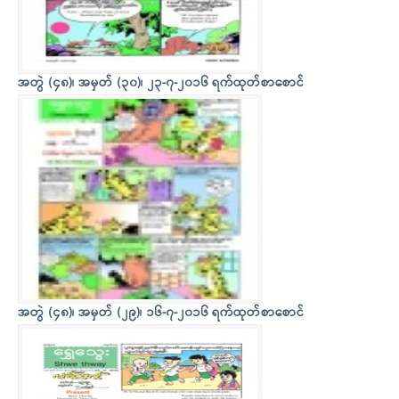
အတွဲ (၄၈)၊ အမှတ် (၃၀)၊ ၂၃-၇-၂၀၁၆ ရက်ထုတ်စာစောင်
အတွဲ (၄၈)၊ အမှတ် (၂၉)၊ ၁၆-၇-၂၀၁၆ ရက်ထုတ်စာစောင်