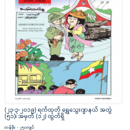
(၂၃-၃-၂၀၁၉) ရက်ထုတ် ရွှေသွေးဂျာနယ် အတွဲ
(၅၁)၊ အမှတ် (၁၂) ထွက်ရှိ
တန်ဖိုး - ၂၅၀ကျပ်