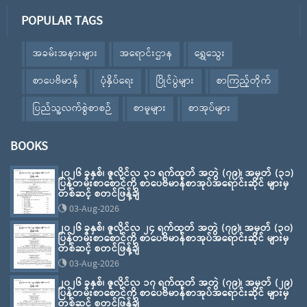
POPULAR TAGS
အခမ်းအနားများ
အရောင်းဌာန
ရွှေသွေး
စာပေဗိမာန်
ပုံနှိပ်ရေး
ပြိုင်ပွဲများ
စာကြည့်တိုက်
ပြည်သူ့လက်စွဲစာစဉ်
စာမူများ
စာအုပ်များ
BOOKS
၂၀၂၆ ခုနှစ်၊ ဇူလိုင်လ ၃၁ ရက်ထုတ် အတွဲ (၇၉)၊ အမှတ် (၃၁)
ပြန်တမ်းစာစောင်ကို စာပေဗိမာန်စာအုပ်အရောင်းဆိုင် များမှ
တစ်ဆင့် စတင်ဖြန့်ချိ
03-Aug-2026
၂၀၂၆ ခုနှစ်၊ ဇူလိုင်လ ၂၄ ရက်ထုတ် အတွဲ (၇၉)၊ အမှတ် (၃၀)
ပြန်တမ်းစာစောင်ကို စာပေဗိမာန်စာအုပ်အရောင်းဆိုင် များမှ
တစ်ဆင့် စတင်ဖြန့်ချိ
03-Aug-2026
၂၀၂၆ ခုနှစ်၊ ဇူလိုင်လ ၁၇ ရက်ထုတ် အတွဲ (၇၉)၊ အမှတ် (၂၉)
ပြန်တမ်းစာစောင်ကို စာပေဗိမာန်စာအုပ်အရောင်းဆိုင် များမှ
တစ်ဆင့် စတင်ဖြန့်ချိ