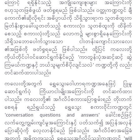
ကြောင့် ရရှိနိုင်သည့် အကျိုးကျေးဇူးများ အကြောင်းကို
ဗဟုသုတဖြစ်ဖွယ် ဖတ်ရှုရမည် ဖြစ်ပါသည်။ ၀တ္ထုကဏ္ဍတွင် ချီ
ကောက်၏ဆိုလိုရင်း အဓိပ္ပာယ်ကို သိရှိသွားရာက သူတစ်ထူးက
မြတ်နိုးစွာခေါ်ယူတတ်သည့် စကားလုံး၊ သူတစ်ထူးကို ထိခိုက်
စေသည့် စကားလုံးတို့သည် လောက၌ များစွာရှိနေကြောင်းကို
သိရှိသဘောပေါက်သွားသော ငါးတန်းကျောင်းသားလေး
၏အဖြစ်ကို ဖတ်ရှုရမည် ဖြစ်ပါသည်။ ထို့ပြင် ကလေးတို့
ကိုယ်တိုင်ပါ၀င်ဆောင်ရွက်နိုင်မည့် 'ကာတွန်းပုံအဆင့်ဆင့် ဆွဲ
ကြမယ်ကဏ္ဍနှင့် ဘယ်သူမျက်စိပိုလျင်သလဲ' ကဏ္ဍတို့ကို လည်း
တင်ဆက်ထားပါသည်။
ကလေးတို့အတွက် ရွှေသွေးဝေါဟာရကဏ္ဍအနေဖြင့် ပြုမူ
ဆောင်ရွက်ပုံ ကြိယာငါးမျိုးအကြောင်းကို တင်ဆက်ထား
ပါသည်။ ကလေးတို့၏ အင်္ဂလိပ်စကားပြောစွမ်းရည် တိုးတက်
စေရန် ရည်ရွယ်သည့် ရွှေသွေး စကားဝိုင်းကဏ္ဍတွင်
'conversation questions and answers' ခေါင်းစဉ်ဖြင့်
လက်တွေ့ကျွမ်းကျင်မှုအကြောင်းနှင့် ပတ်သက်၍ အပြန်အလှန်
ပြောဆိုပုံကို လေ့လာနိုင်မည် ဖြစ်သည်။ အင်္ဂလိပ်စာအခြေခံ
အတွက် အဓိကကျသည့် ရွှေသွေးအင်္ဂလိပ်သဒ္ဒါကဏ္ဍတွင် 'will