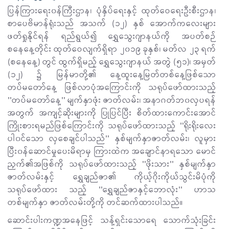
ပြန်ကြားရေး၀န်ကြီးဌာန၊ ပုံနှိပ်ရေးနှင့် ထုတ်ဝေရေးဦးစီးဌာန၊
စာပေဗိမာန်ရုံးသည် အသက် (၁၂) နှစ် အောက်ကလေးများ
ဖတ်ရှုနိုင်ရန် ရည်ရွယ်၍ ရွှေသွေးဂျာနယ်ကို အပတ်စဉ်
စနေနေ့တိုင်း ထုတ်ဝေလျက်ရှိရာ ၂၀၁၉ ခုနှစ်၊ မတ်လ ၂၃ ရက်
(စနေနေ့) တွင် ထွက်ရှိမည့် ရွှေသွေးဂျာနယ် အတွဲ (၅၁)၊ အမှတ်
(၁၂) ၌ မြန်မာတို့၏ နေ့ထူးနေ့မြတ်တစ်နေ့ဖြစ်သော
တပ်မတော်နေ့ ဖြစ်လာပုံအကြောင်းကို သရုပ်ဖော်ထားသည့်
''တပ်မတော်နေ့'' မျက်နှာဖုံး ဇာတ်လမ်း၊ အနာဂတ်ဘ၀လှပရန်
အတွက် အကျင့်ဆိုးများကို ပြုပြင်ပြီး စိတ်ထားကောင်းအောင်
ကြိုးစားရမည်ဖြစ်ကြောင်းကို သရုပ်ဖော်ထားသည့် ''ရိုးရိုးလေး
ပါ၀င်သော လှစေချင်ပါသည်'' နှစ်မျက်နှာဇာတ်လမ်း၊ လူမှား
ပြီး၀န်ဆောင်မှုပေးမိရာမှ ကြားထဲက အချောင်နာရသော မောင်
ညှက်၏အဖြစ်ကို သရုပ်ဖော်ထားသည့် ''ဖိုးသား'' နှစ်မျက်နှာ
ဇာတ်လမ်းနှင့် ရွှေချည်ဇာ၏ ကိုယ့်ဂိုးကိုယ်သွင်းမိပုံကို
သရုပ်ဖော်ထား သည့် ''ရွှေချည်ဇာနှင့်ဘောလုံး'' ဟာသ
တစ်မျက်နှာ ဇာတ်လမ်းတို့ကို တင်ဆက်ထားပါသည်။
ဆောင်းပါးကဏ္ဍအနေဖြင့် သန့်ရှင်းသောရေ သောက်သုံးခြင်း