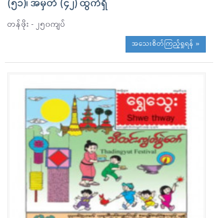
(၅၁)၊ အမှတ် (၄၂) ထွက်ရှိ
တန်ဖိုး - ၂၅၀ကျပ်
အသေးစိတ်ကြည့်ရှုရန် »