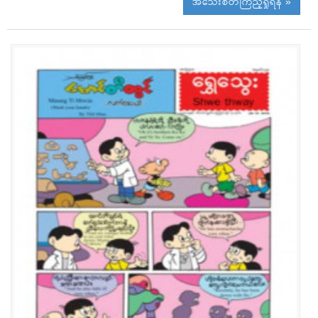
အသေးစိတ်ကြည့်ရှုရန် »