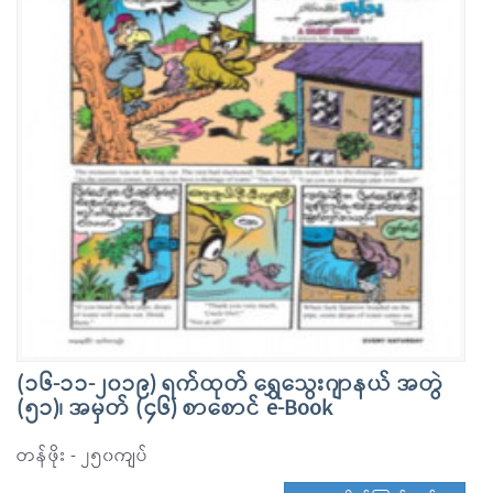
(၁၆-၁၁-၂၀၁၉) ရက်ထုတ် ရွှေသွေးဂျာနယ် အတွဲ
(၅၁)၊ အမှတ် (၄၆) စာစောင် e-Book
တန်ဖိုး - ၂၅၀ကျပ်