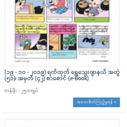
(၁၉ - ၁၀ - ၂၀၁၉) ရက်ထုတ် ရွှေသွေးဂျာနယ် အတွဲ
(၅၁)၊ အမှတ် (၄၂) စာစောင် (e-Book)
တန်ဖိုး - ၂၅၀ကျပ်
အသေးစိတ်ကြည့်ရှုရန် »