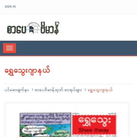
SIGN IN
sarpaybeikman
Toggle
navigation
ရွှေသွေးဂျာနယ်
ပင်မစာမျက်နှာ
စာပေဗိမာန်ထုတ် စာအုပ်များ
ရွှေသွေးဂျာနယ်