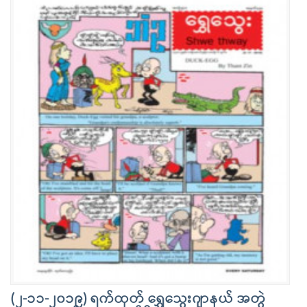
(၂-၁၁-၂၀၁၉) ရက်ထုတ် ရွှေသေွးဂျာနယ် အတွဲ