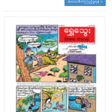
အသေးစိတ်ကြည့်ရှုရန် »