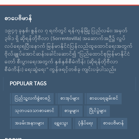
စာပေဗိမာန်
၁၉၄၇ ခုနှစ်၊ ဇွန်လ ၇ ရက်တွင် ရန်ကုန်မြို့၊ ပြည်လမ်း၊ အမှတ်
၃၆၁ ရှိ ဆိုရန်တိုဗီလာ (Sorrentovilla) အဆောက်အဦ၌ လွပ်
လပ်ရေးရပြီးနောက် မြန်မာနိုင်ငံပြန်လည်ထူထောင်ရေးအတွက်
ဗိုလ်ချူပ်အောင်ဆန်းခေါင်းဆောင်၍ “ပြည်ထောင်စုမြန်မာနိုင်ငံ
တော် စီးပွားရေးအတွက် နှစ်နှစ်စီမံကိန်း (ဆိုရန်တိုဗီလာ
စီမံကိန်း) ရေးဆွဲရေး” ကွန်ဖရင့်တစ်ခု ကျင်းပခဲ့ပါသည်။
POPULAR TAGS
ပြည်သူ့လက်စွဲစာစဉ်
စာအုပ်များ
စာပေရေချမ်းစင်
သုတပဒေသာစာစောင်
စာမူများ
ပြိုင်ပွဲများ
အခမ်းအနားများ
ရွှေသွေး
ပုံနှိပ်ရေး
စာပေဗိမာန်