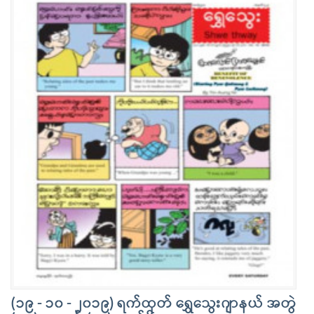
(၁၉ - ၁၀ - ၂၀၁၉) ရက်ထုတ် ရွှေသွေးဂျာနယ် အတွဲ