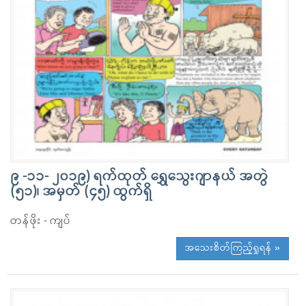
၉ -၁၁- ၂၀၁၉) ရက်ထုတ် ရွှေသွေးဂျာနယ် အတွဲ
(၅၁)၊ အမှတ် (၄၅) ထွက်ရှိ
တန်ဖိုး - ကျပ်
အသေးစိတ်ကြည့်ရှုရန် »