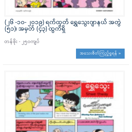
(၂၆ -၁၀- ၂၀၁၉) ရက်ထုတ် ရွှေသွေးဂျာနယ် အတွဲ
(၅၁)၊ အမှတ် (၄၃) ထွက်ရှိ
တန်ဖိုး - ၂၅၀ကျပ်
အသေးစိတ်ကြည့်ရှုရန် »