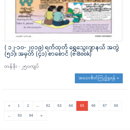
( ၁၂-၁၀- ၂၀၁၉) ရက်ထုတ် ရွှေသွေးဂျာနယ် အတွဲ
(၅၁)၊ အမှတ် (၄၁) စာစောင် (e-Book)
တန်ဖိုး - ၂၅၀ကျပ်
အသေးစိတ်ကြည့်ရှုရန် »
«
1
2
...
62
63
64
65
66
67
68
...
93
94
»