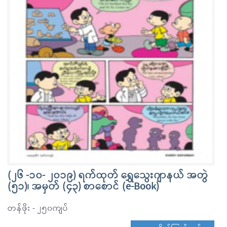
(၂၆ -၁၀- ၂၀၁၉) ရက်ထုတ် ရွှေသွေးဂျာနယ် အတွဲ
(၅၁)၊ အမှတ် (၄၃) စာစောင် (e-Book)
တန်ဖိုး - ၂၅၀ကျပ်