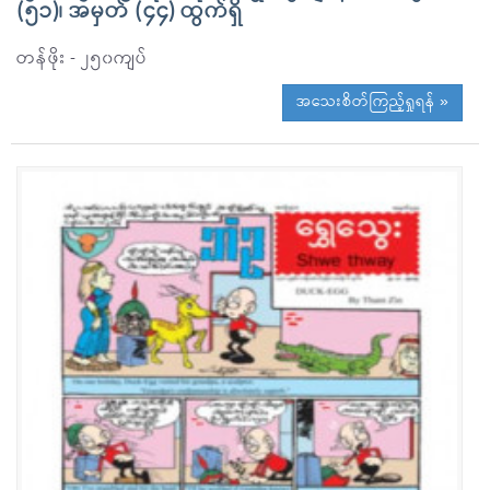
(၅၁)၊ အမှတ် (၄၄) ထွက်ရှိ
တန်ဖိုး - ၂၅၀ကျပ်
အသေးစိတ်ကြည့်ရှုရန် »