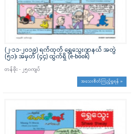
(၂-၁၁-၂၀၁၉) ရက်ထုတ် ရွှေသေွးဂျာနယ် အတွဲ
(၅၁)၊ အမှတ် (၄၄) ထွက်ရှိ (e-book)
တန်ဖိုး - ၂၅၀ကျပ်
အသေးစိတ်ကြည့်ရှုရန် »