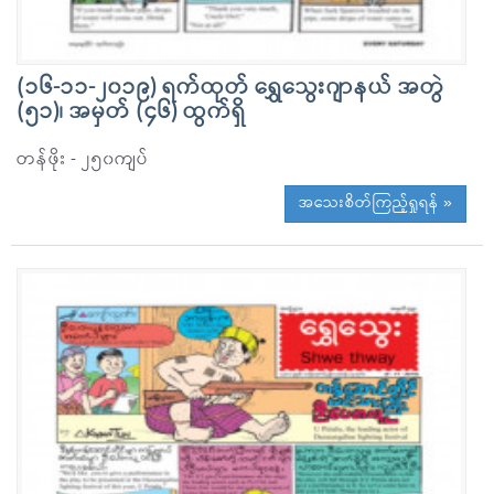
(၁၆-၁၁-၂၀၁၉) ရက်ထုတ် ရွှေသေွးဂျာနယ် အတွဲ
(၅၁)၊ အမှတ် (၄၆) ထွက်ရှိ
တန်ဖိုး - ၂၅၀ကျပ်
အသေးစိတ်ကြည့်ရှုရန် »