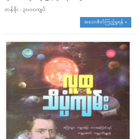
တန်ဖိုး - ၃၀၀၀ကျပ်
အသေးစိတ်ကြည့်ရှုရန် »