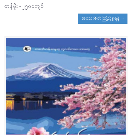
တန်ဖိုး - ၂၅၀၀ကျပ်
အသေးစိတ်ကြည့်ရှုရန် »