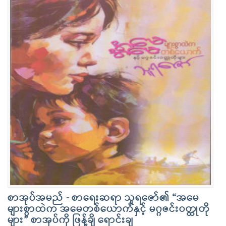
စာအုပ်အမည် - စာရေးဆရာ သူရဇော်၏ “အမေ
များစွာထဲက အမေတစ်ယောက်နှင့် မဂ္ဂဇင်းဝတ္ထုတို
များ” စာအုပ်ကို ဖြန့်ချိ ရောင်းချ