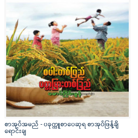
စာအုပ်အမည် - ပခုက္ကူစာပေဆုရ စာအုပ်ဖြန့်ချိ
ရောင်းချ