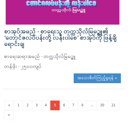
စာအုပ်အမည် - စာရေးသူ တက္ကသိုလ်မြမဉ္ဇူ၏
‘တောင်ဇလပ်ပန်းတို့ လန်းပါစေ’ စာအုပ်ကို ဖြန့်ချိ
ရောင်းချ
စာရေးဆရာအမည် - တက္ကသိုလ်မြမဉ္ဇူ
တန်ဖိုး - ၂၅၀၀ကျပ်
အသေးစိတ်ကြည့်ရှုရန် »
«
1
2
3
4
5
6
7
8
...
20
21
»