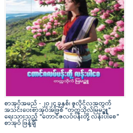
စာအုပ်အမည် - ၂၀၂၄ ခုနှစ်၊ ဇူလိုင်လအတွက်
အသင်းပေးစာအုပ်အဖြစ် “တက္ကသိုလ်မြမဉ္ဇူ”
ရေးသားသည့် “တောင်ဇလပ်ပန်းတို့ လန်းပါစေ”
စာအုပ် ဖြန့်ချိ