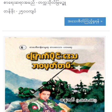
စာရေးဆရာအမည် - တက္ကသိုလ်မြမဉ္ဇူ
တန်ဖိုး - ၂၅၀၀ကျပ်
အသေးစိတ်ကြည့်ရှုရန် »