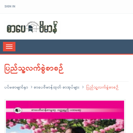
SIGN IN
sarpaybeikman
Toggle
navigation
ပြည်သူ့လက်စွဲစာစဉ်
ပင်မစာမျက်နှာ
စာပေဗိမာန်ထုတ် စာအုပ်များ
ပြည်သူ့လက်စွဲစာစဉ်