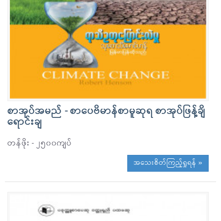
စာအုပ်အမည် - စာပေဗိမာန်စာမူဆုရ စာအုပ်ဖြန့်ချိ
ရောင်းချ
တန်ဖိုး - ၂၅၀၀ကျပ်
အသေးစိတ်ကြည့်ရှုရန် »