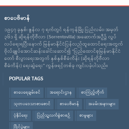
စာပေဗိမာန်
၁၉၄၇ ခုနှစ်၊ ဇွန်လ ၇ ရက်တွင် ရန်ကုန်မြို့၊ ပြည်လမ်း၊ အမှတ်
၃၆၁ ရှိ ဆိုရန်တိုဗီလာ (Sorrentovilla) အဆောက်အဦ၌ လွပ်
လပ်ရေးရပြီးနောက် မြန်မာနိုင်ငံပြန်လည်ထူထောင်ရေးအတွက်
ဗိုလ်ချူပ်အောင်ဆန်းခေါင်းဆောင်၍ “ပြည်ထောင်စုမြန်မာနိုင်ငံ
တော် စီးပွားရေးအတွက် နှစ်နှစ်စီမံကိန်း (ဆိုရန်တိုဗီလာ
စီမံကိန်း) ရေးဆွဲရေး” ကွန်ဖရင့်တစ်ခု ကျင်းပခဲ့ပါသည်။
POPULAR TAGS
စာပေရေချမ်းစင်
အရောင်းဌာန
စာကြည့်တိုက်
သုတပဒေသာစာစောင်
စာပေဗိမာန်
အခမ်းအနားများ
ပုံနှိပ်ရေး
ပြည်သူ့လက်စွဲစာစဉ်
စာမူများ
ပြိုင်ပွဲများ