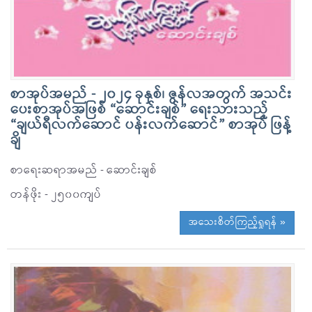
စာအုပ်အမည် - ၂၀၂၄ ခုနှစ်၊ ဇွန်လအတွက် အသင်း
ပေးစာအုပ်အဖြစ် “ဆောင်းချစ်” ရေးသားသည့်
“ချယ်ရီလက်ဆောင် ပန်းလက်ဆောင်” စာအုပ် ဖြန့်
ချိ
စာရေးဆရာအမည် - ဆောင်းချစ်
တန်ဖိုး - ၂၅၀၀ကျပ်
အသေးစိတ်ကြည့်ရှုရန် »