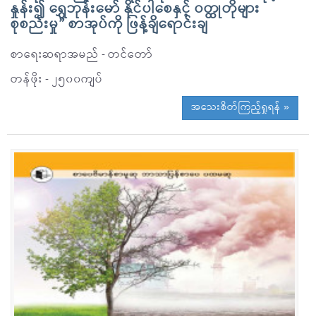
နှုန်း၍ ရွှေဘုန်းမော် နိုင်ပါစေနှင့် ဝတ္ထုတိုများ
စုစည်းမှု” စာအုပ်ကို ဖြန့်ချိရောင်းချ
စာရေးဆရာအမည် - တင်တော်
တန်ဖိုး - ၂၅၀၀ကျပ်
အသေးစိတ်ကြည့်ရှုရန် »