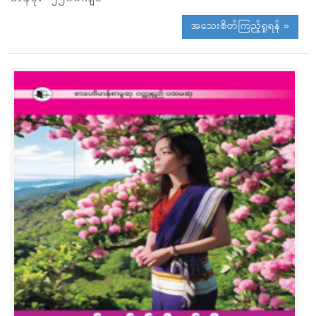
အသေးစိတ်ကြည့်ရှုရန် »