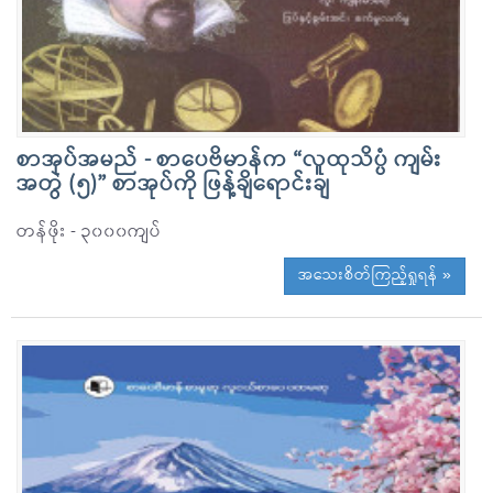
စာအုပ်အမည် - စာပေဗိမာန်က “လူထုသိပ္ပံ ကျမ်း
အတွဲ (၅)” စာအုပ်ကို ဖြန့်ချိရောင်းချ
တန်ဖိုး - ၃၀၀၀ကျပ်
အသေးစိတ်ကြည့်ရှုရန် »