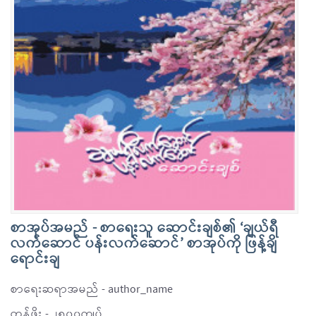
စာအုပ်အမည် - စာရေးသူ ဆောင်းချစ်၏ ‘ချယ်ရီ
လက်ဆောင် ပန်းလက်ဆောင်’ စာအုပ်ကို ဖြန့်ချိ
ရောင်းချ
စာရေးဆရာအမည် - author_name
တန်ဖိုး - ၂၅၀၀ကျပ်