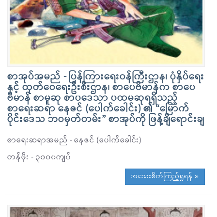
စာအုပ်အမည် - ပြန်ကြားရေးဝန်ကြီးဌာန၊ ပုံနှိပ်ရေး
နှင့် ထုတ်ဝေရေးဦးစီးဌာန၊ စာပေဗိမာန်က စာပေ
ဗိမာန် စာမူဆု စာပဒေသာ ပထမဆုရရှိသည့်
စာရေးဆရာ နေဇင် (ပေါက်ခေါင်း) ၏ “မြောက်
ပိုင်းဒေသ ဘဝမှတ်တမ်း” စာအုပ်ကို ဖြန့်ချိရောင်းချ
စာရေးဆရာအမည် - နေဇင် (ပေါက်ခေါင်း)
တန်ဖိုး - ၃၀၀၀ကျပ်
အသေးစိတ်ကြည့်ရှုရန် »