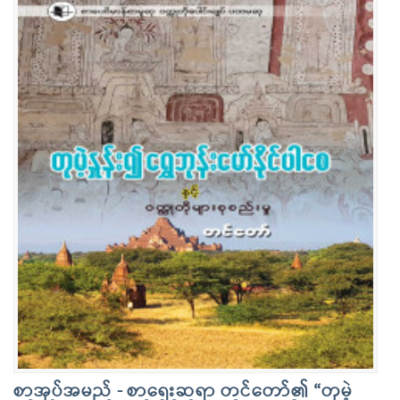
စာအုပ်အမည် - စာရေးဆရာ တင်တော်၏ “တုမဲ့