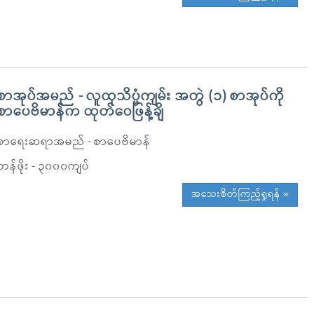
စာအုပ်အမည် - လူထုသိပ္ပံကျမ်း အတွဲ (၁) စာအုပ်ကို
စာပေဗိမာန်က ထုတ်ဝေဖြန့်ချိ
စာရေးဆရာအမည် - စာပေဗိမာန်
တန်ဖိုး - ၃၀၀၀ကျပ်
အသေးစိတ်ကြည့်ရှုရန် »