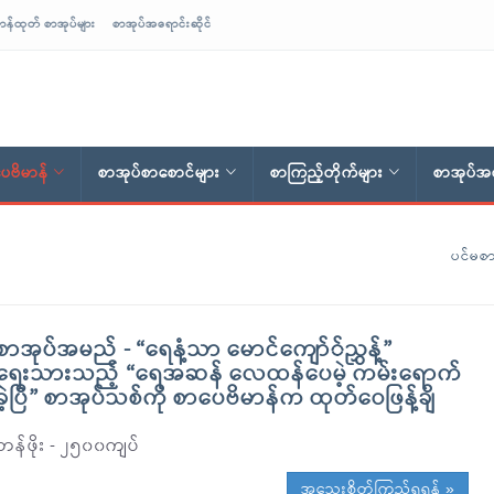
ာန်ထုတ် စာအုပ်များ
စာအုပ်အရောင်းဆိုင်
ေဗိမာန်
စာအုပ်စာစောင်များ
စာကြည့်တိုက်များ
စာအုပ်အရ
ပင်မစာ
စာအုပ်အမည် - “ရေနံ့သာ မောင်ကျော််ညွှန့်”
ရေးသားသည့် “ရေအဆန် လေထန်ပေမဲ့ ကမ်းရောက်
ခဲ့ပြီ” စာအုပ်သစ်ကို စာပေဗိမာန်က ထုတ်ဝေဖြန့်ချိ
တန်ဖိုး - ၂၅၀၀ကျပ်
အသေးစိတ်ကြည့်ရှုရန် »