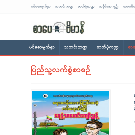
ပင်မစာမျက်နှာ
သတင်းကဏ္ဍ
ဓာတ်ပုံကဏ္ဍ
သမိုင်းအကျဉ်း
စာပေဗိမ
sarpaybeikman
ပင်မစာမျက်နှာ
သတင်းကဏ္ဍ
ဓာတ်ပုံကဏ္ဍ
စာပ
ပြည်သူ့လက်စွဲစာစဉ်