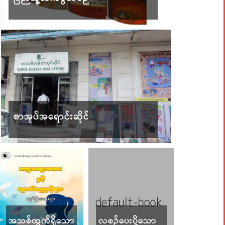
စာအုပ်အရောင်းဆိုင်
အသစ်ထွက်ရှိသော
လစဉ်ပေးပို့သော