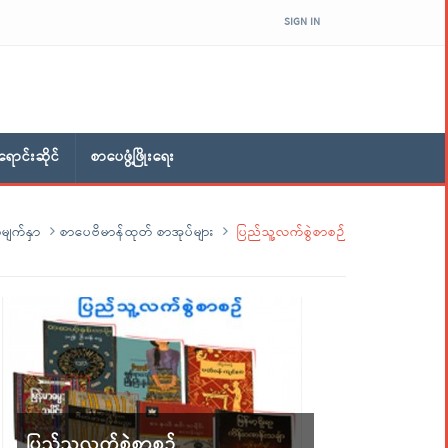
SIGN IN
ောင်းဆိုင်
စာပေဖွံ့ဖြိုးရေး
မျက်နှာ
စာပေဗိမာန်ထုတ် စာအုပ်များ
ပြည်သူ့လက်စွဲစာစဉ်
ပြည်သူ့လက်စွဲစာစဉ်