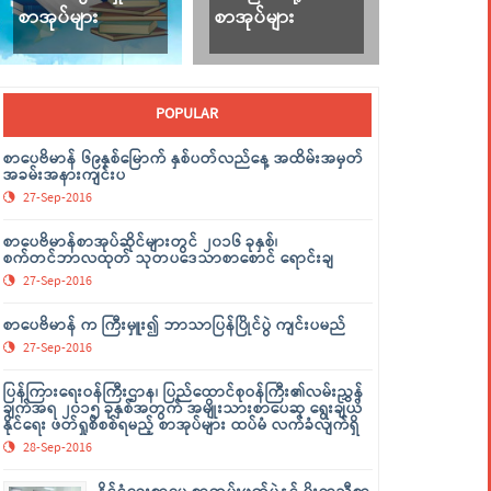
စာအုပ်များ
စာအုပ်များ
POPULAR
စာပေဗိမာန် ၆၉နှစ်မြောက် နှစ်ပတ်လည်နေ့ အထိမ်းအမှတ်
အခမ်းအနားကျင်းပ
27-Sep-2016
စာပေဗိမာန်စာအုပ်ဆိုင်များတွင် ၂၀၁၆ ခုနှစ်၊
စက်တင်ဘာလထုတ် သုတပဒေသာစာစောင် ရောင်းချ
27-Sep-2016
စာပေဗိမာန် က ကြီးမှူး၍ ဘာသာပြန်ပြိုင်ပွဲ ကျင်းပမည်
27-Sep-2016
ပြန်ကြားရေးဝန်ကြီးဌာန၊ ပြည်ထောင်စုဝန်ကြီး၏လမ်းညွှန်
ချက်အရ ၂၀၁၅ ခုနှစ်အတွက် အမျိုးသားစာပေဆု ရွေးချယ်
နိုင်ရေး ဖတ်ရှုစိစစ်ရမည့် စာအုပ်များ ထပ်မံ လက်ခံလျက်ရှိ
28-Sep-2016