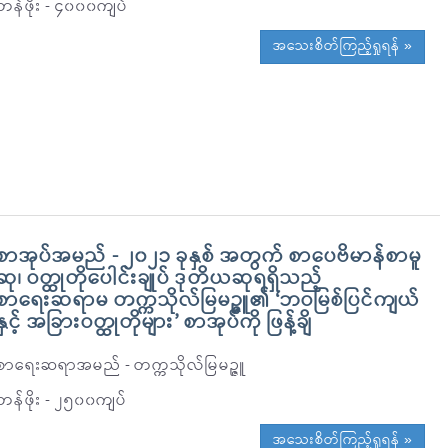
တန်ဖိုး - ၄၀၀၀ကျပ်
အသေးစိတ်ကြည့်ရှုရန် »
စာအုပ်အမည် - ၂၀၂၁ ခုနှစ် အတွက် စာပေဗိမာန်စာမူ
ဆု၊ ဝတ္ထုတိုပေါင်းချုပ် ဒုတိယဆုရရှိသည့်
စာရေးဆရာမ တက္ကသိုလ်မြမဉ္ဇူ၏ ‘ဘဝမြစ်ပြင်ကျယ်
နှင့် အခြားဝတ္ထုတိုများ’ စာအုပ်ကို ဖြန့်ချိ
စာရေးဆရာအမည် - တက္ကသိုလ်မြမဉ္ဇူ
တန်ဖိုး - ၂၅၀၀ကျပ်
အသေးစိတ်ကြည့်ရှုရန် »