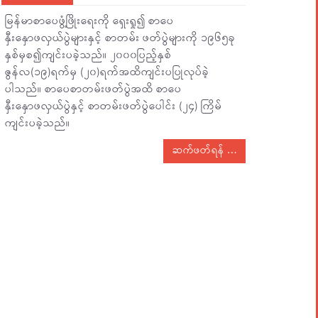
မြန်မာစာပေဖွံ့ဖြိုးရေးကို ရှေးရှု၍ စာပေ
နှီးနှောဖလှယ်ပွဲများနှင့် စာတမ်း ဖတ်ပွဲများကို ၁၉၆၅ခု
နှစ်မှစ၍ကျင်းပခဲ့သည်။ ၂၀၀၀ပြည့်နှစ်
ဇွန်လ(၁၉)ရက်မှ (၂၀)ရက်အထိကျင်းပပြုလုပ်ခဲ့
ပါသည်။ စာပေစာတမ်းဖတ်ပွဲအထိ စာပေ
နှီးနှောဖလှယ်ပွဲနှင့် စာတမ်းဖတ်ပွဲပေါင်း (၂၄) ကြိမ်
ကျင်းပခဲ့သည်။
ဆက်ဖတ်ရန်