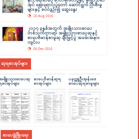
နိုင်ငံရေးစာပေ စာတမ်းဖတ်ပွဲနှင့် မိုးရာသီစာ
အုပ် ဈေးရောင်းပွဲတော် ဆောင်ရွက် ပြီးစီးမှု
များနှင့် စပ်လျဉ်း၍ ဆွေးနွေး
18-Aug-2016
၂၀၁၇ ခုနှစ်အတွက် အမျိုးသားစာပေ
တစ်သက်တာဆု၊ အမျိုးသားစာပေဆုနှင့်
စာပေဗိမာန်စာမူဆု ချီးမြှင့်ပွဲ အခမ်းအနား
ကျင်းပ
08-Dec-2018
ဆုရစာအုပ်များ
အမျိူးသားစာပေဆု
စာပေဗိမာန်ဆုရ
ပခုက္ကူဦးအုန်းဖေ
ရစာအုပ်များ
စာအုပ်များ
စာပေဆုရစာမူများ
စာပေဖွံ့ဖြိုးရေး