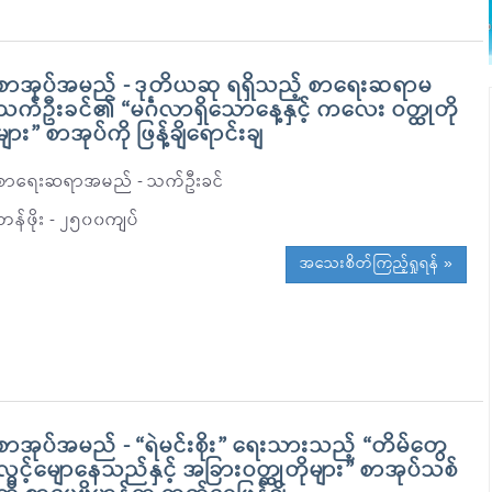
စာအုပ်အမည် - ဒုတိယဆု ရရှိသည့် စာရေးဆရာမ
သက်ဦးခင်၏ “မင်္ဂလာရှိသောနေ့နှင့် ကလေး ဝတ္ထုတို
များ” စာအုပ်ကို ဖြန့်ချိရောင်းချ
စာရေးဆရာအမည် - သက်ဦးခင်
တန်ဖိုး - ၂၅၀၀ကျပ်
အသေးစိတ်ကြည့်ရှုရန် »
စာအုပ်အမည် - “ရဲမင်းစိုး” ရေးသားသည့် “တိမ်တွေ
လွင့်မေျာနေသည်နှင့် အခြားဝတ္ထုတိုများ” စာအုပ်သစ်