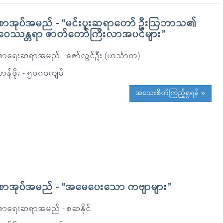
စာအုပ်အမည် - “မင်းပူးဆရာတော် ဦးဩဘာသ၏
ဝေဿန္တရာ ဇာတ်တော်ကြီးလာအပင်များ”
စာရေးဆရာအမည် - ဇော်လွင်ဦး (ဟင်္သာတ)
တန်ဖိုး - ၅၀၀၀ကျပ်
အသေးစိတ်ကြည့်ရှုရန် »
စာအုပ်အမည် - “အမေပေးသော ကဗျာများ”
စာရေးဆရာအမည် - စဆနိုင်