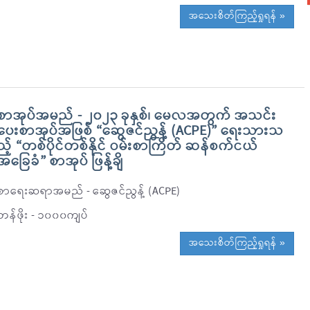
အသေးစိတ်ကြည့်ရှုရန် »
စာအုပ်အမည် - ၂၀၂၃ ခုနှစ်၊ မေလအတွက် အသင်း
ပေးစာအုပ်အဖြစ် “ဆွေဇင်ညွန့် (ACPE)” ရေးသားသ
ည့် “တစ်ပိုင်တစ်နိုင် ဝမ်းစာကြိတ် ဆန်စက်ငယ်
အခြေခံ” စာအုပ် ဖြန့်ချိ
စာရေးဆရာအမည် - ဆွေဇင်ညွန့် (ACPE)
တန်ဖိုး - ၁၀၀၀ကျပ်
အသေးစိတ်ကြည့်ရှုရန် »