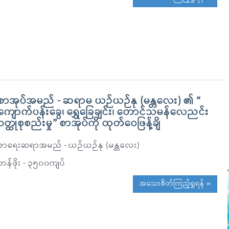
စာအုပ်အမည် - ဆရာမ ယဉ်ယဉ်နု (မန္တလေး) ၏ “
ကျောက်ပန်းခွေ၊ ရွှေခြေချင်း၊ တောင်သမန်လေညင်း
ဝတ္ထုစုစည်းမှု” စာအုပ်ကို ထုတ်ဝေဖြန့်ချိ
စာရေးဆရာအမည် - ယဉ်ယဉ်နု (မန္တလေး)
တန်ဖိုး - ၃၅၀၀ကျပ်
အသေးစိတ်ကြည့်ရှုရန် »