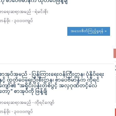
ကို စာပေဗိမာန်က ထုတ်ဝေဖြန့်ချိ
စာရေးဆရာအမည် - ရဲမင်းစိုး
တန်ဖိုး - ၃၀၀၀ကျပ်
အသေးစိတ်ကြည့်ရှုရန် »
စာအုပ်အမည် - ပြန်ကြားရေးဝန်ကြီးဌာန၊ ပုံနှိပ်ရေး
နှင့် ထုတ်ဝေရေးဦးစီးဌာန၊ စာပေဗိမာန်က ကိုရင်
ကျော်၏ “အရိုင်းပန်းတစ်ပွင့် အလှဂုဏ်တင့်လေ
တော့” စာအုပ်ကို ဖြန့်ချိ
စာရေးဆရာအမည် - ကိုရင်ကျော်
တန်ဖိုး - ၃၀၀၀ကျပ်