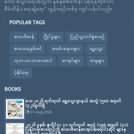
တော် စီးပွားရေးအတွက် နှစ်နှစ်စီမံကိန်း (ဆိုရန်တိုဗီလာ
စီမံကိန်း) ရေးဆွဲရေး” ကွန်ဖရင့်တစ်ခု ကျင်းပခဲ့ပါသည်။
POPULAR TAGS
စာပေဗိမာန်
ပြိုင်ပွဲများ
ပြည်သူ့လက်စွဲစာစဉ်
စာပေရေချမ်းစင်
အခမ်းအနားများ
ရွှေသွေး
သုတပဒေသာစာစောင်
စာအုပ်များ
စာမူများ
ပုံနှိပ်ရေး
BOOKS
၈-၈-၂၀၂၆ ရက်ထုတ် ရွှေသွေးဂျာနယ် အတွဲ (၅၈)၊ အမှတ်
(၃၂)ထွက်ရှိ
07-Aug-2026
၂၀၂၆ ခုနှစ်၊ ဇူလိုင်လ ၃၁ ရက်ထုတ် အတွဲ (၇၉)၊ အမှတ် (၃၁)
ပြန်တမ်းစာစောင်ကို စာပေဗိမာန်စာအုပ်အရောင်းဆိုင် များမှ