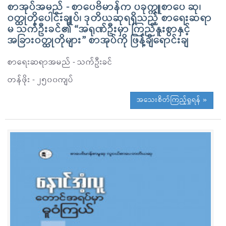
စာအုပ်အမည် - စာပေဗိမာန်က ပခုက္ကူစာပေ ဆု၊
ဝတ္ထုတိုပေါင်းချုပ်၊ ဒုတိယဆုရရှိသည့် စာရေးဆရာ
မ သက်ဦးခင်၏ “အရုဏ်ဦးမှာ ကြည်နူးစွာနှင့်
အခြားဝတ္ထုတိုများ” စာအုပ်ကို ဖြန့်ချိရောင်းချ
စာရေးဆရာအမည် - သက်ဦးခင်
တန်ဖိုး - ၂၅၀၀ကျပ်
အသေးစိတ်ကြည့်ရှုရန် »