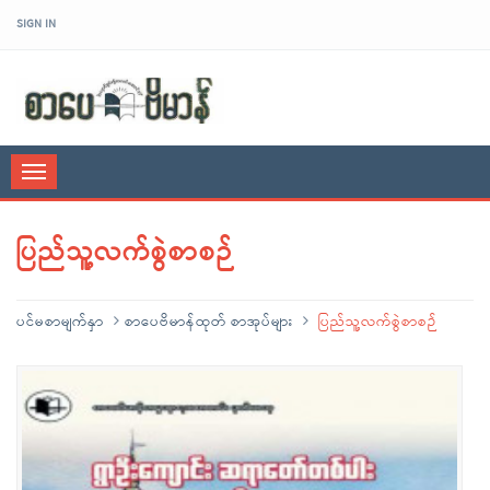
SIGN IN
sarpaybeikman
Toggle
navigation
ပြည်သူ့လက်စွဲစာစဉ်
ပင်မစာမျက်နှာ
စာပေဗိမာန်ထုတ် စာအုပ်များ
ပြည်သူ့လက်စွဲစာစဉ်