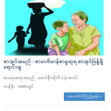
စာအုပ်အမည် - စာပေဗိမာန်စာမူဆုရ စာအုပ်ဖြန့်ချိ
ရောင်းချ
စာရေးဆရာအမည် - မောင်စိုးထိုက် (သုံးဆယ်)
တန်ဖိုး - 3500ကျပ်
အသေးစိတ်ကြည့်ရှုရန် »