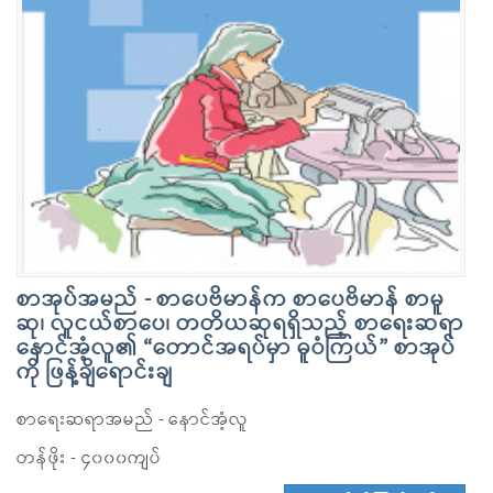
စာအုပ်အမည် - စာပေဗိမာန်က စာပေဗိမာန် စာမူ
ဆု၊ လူငယ်စာပေ၊ တတိယဆုရရှိသည့် စာရေးဆရာ
နောင်အံ့လူ၏ “တောင်အရပ်မှာ ဓူဝံကြယ်” စာအုပ်
ကို ဖြန့်ချိရောင်းချ
စာရေးဆရာအမည် - နောင်အံ့လူ
တန်ဖိုး - ၄၀၀၀ကျပ်