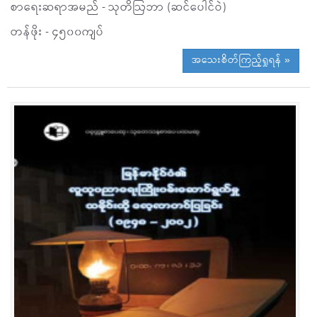
စာရေးဆရာအမည် - သုတိဩဘာ (ဆင်ပေါင်ဝဲ)
တန်ဖိုး - ၄၅၀၀ကျပ်
အသေးစိတ်ကြည့်ရှုရန် »