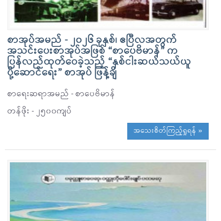
စာအုပ်အမည် - ၂၀၂၆ ခုနှစ်၊ ဧပြီလအတွက်
အသင်းပေးစာအုပ်အဖြစ် “စာပေဗိမာန်” က
ပြန်လည်ထုတ်ဝေခဲ့သည့် “နှစ်ငါးဆယ်သယ်ယူ
ပို့ဆောင်ရေး” စာအုပ် ဖြန့်ချိ
စာရေးဆရာအမည် - စာပေဗိမာန်
တန်ဖိုး - ၂၅၀၀ကျပ်
အသေးစိတ်ကြည့်ရှုရန် »