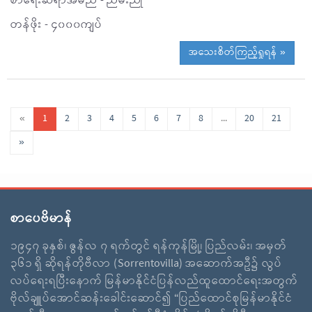
စာရေးဆရာအမည် - ညိမ်းညို
တန်ဖိုး - ၄၀၀၀ကျပ်
အသေးစိတ်ကြည့်ရှုရန် »
«
1
2
3
4
5
6
7
8
...
20
21
»
စာပေဗိမာန်
၁၉၄၇ ခုနှစ်၊ ဇွန်လ ၇ ရက်တွင် ရန်ကုန်မြို့၊ ပြည်လမ်း၊ အမှတ်
၃၆၁ ရှိ ဆိုရန်တိုဗီလာ (Sorrentovilla) အဆောက်အဦ၌ လွပ်
လပ်ရေးရပြီးနောက် မြန်မာနိုင်ငံပြန်လည်ထူထောင်ရေးအတွက်
ဗိုလ်ချူပ်အောင်ဆန်းခေါင်းဆောင်၍ “ပြည်ထောင်စုမြန်မာနိုင်ငံ