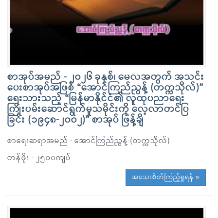
စာအုပ်အမည် - ၂၀၂၆ ခုနှစ်၊ မေလအတွက် အသင်း
ပေးစာအုပ်အဖြစ် “အောင်ကြည်ညွန့် (တက္ကသိုလ်)”
ရေးသားသည့် “မြန်မာနိုင်ငံ၏ လူထုပညာရေး
ကြိုးပမ်းဆောင်ရွက်မှုသမိုင်းကို လေ့လာတင်ပြ
ခြင်း (၁၉၄၈-၂၀၀၂)” စာအုပ် ဖြန့်ချိ
စာရေးဆရာအမည် - အောင်ကြည်ညွန့် (တက္ကသိုလ်)
တန်ဖိုး - ၂၅၀၀ကျပ်
အသေးစိတ်ကြည့်ရှုရန် »