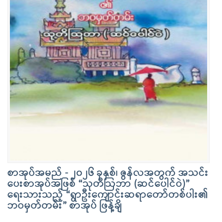
စာအုပ်အမည် - ၂၀၂၆ ခုနှစ်၊ ဇွန်လအတွက် အသင်း
ပေးစာအုပ်အဖြစ် “သုတိဩဘာ (ဆင်ပေါင်ဝဲ)”
ရေးသားသည့် “ရွာဦးကျောင်းဆရာတော်တစ်ပါး၏
ဘဝမှတ်တမ်း” စာအုပ် ဖြန့်ချိ