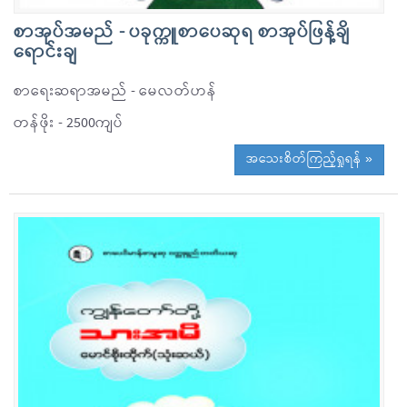
စာအုပ်အမည် - ပခုက္ကူစာပေဆုရ စာအုပ်ဖြန့်ချိ
ရောင်းချ
စာရေးဆရာအမည် - မေလတ်ဟန်
တန်ဖိုး - 2500ကျပ်
အသေးစိတ်ကြည့်ရှုရန် »