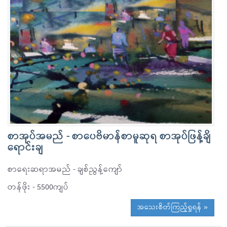
စာအုပ်အမည် - စာပေဗိမာန်စာမူဆုရ စာအုပ်ဖြန့်ချိ
ရောင်းချ
စာရေးဆရာအမည် - ချစ်ညွန့်ကျော်
တန်ဖိုး - 5500ကျပ်
အသေးစိတ်ကြည့်ရှုရန် »