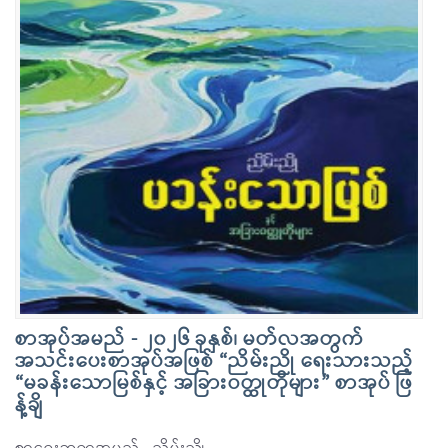
စာအုပ်အမည် - ၂၀၂၆ ခုနှစ်၊ မတ်လအတွက်
အသင်းပေးစာအုပ်အဖြစ် “ညိမ်းညို ရေးသားသည့်
“မခန်းသောမြစ်နှင့် အခြားဝတ္ထုတိုများ” စာအုပ် ဖြ
န့်ချိ