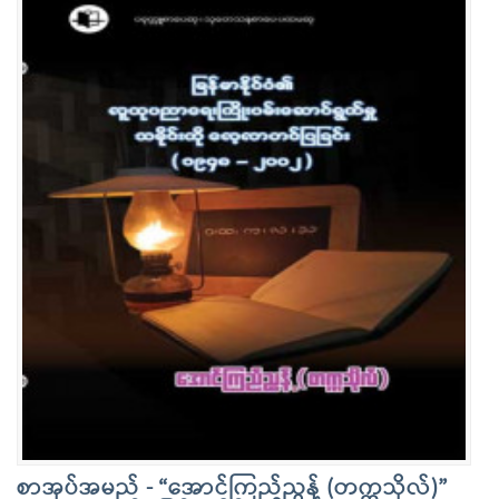
စာအုပ်အမည် - “အောင်ကြည်ညွန့် (တက္ကသိုလ်)”