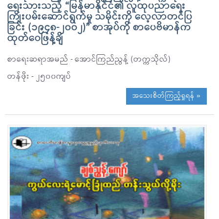
ရေးသားသည့် “မြန်မာနိုင်ငံ၏ လူထုပညာရေး
ကြိုးပမ်းဆောင်ရွက်မှု သမိုင်းကို လေ့လာတင်ပြ
ခြင်း (၁၉၄၈-၂၀၀၂)” စာအုပ်ကို စာပေဗိမာန်က
ထုတ်ဝေဖြန့်ချိ
စာရေးဆရာအမည် - အောင်ကြည်ညွန့် (တက္ကသိုလ်)
တန်ဖိုး - ၂၅၀၀ကျပ်
အသေးစိတ်ကြည့်ရှုရန် »