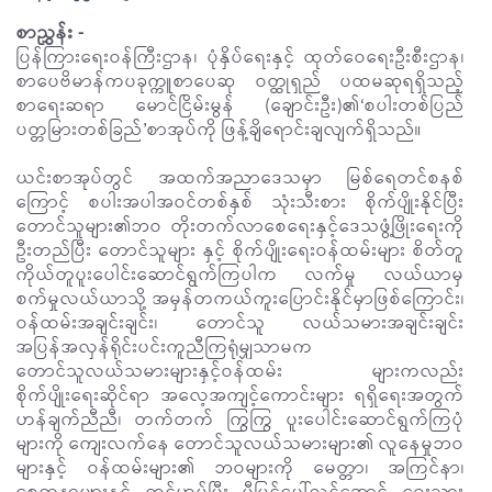
စာညွှန်း -
ပြန်ကြားရေးဝန်ကြီးဌာန၊ ပုံနှိပ်ရေးနှင့် ထုတ်ဝေရေးဦးစီးဌာန၊
စာပေဗိမာန်ကပခုက္ကူစာပေဆု ဝတ္ထုရှည် ပထမဆုရရှိသည့်
စာရေးဆရာ မောင်ငြိမ်းမွန် (ချောင်းဦး)၏‘စပါးတစ်ပြည်
ပတ္တမြားတစ်ခြည်’စာအုပ်ကို ဖြန့်ချိရောင်းချလျက်ရှိသည်။
ယင်းစာအုပ်တွင် အထက်အညာဒေသမှာ မြစ်ရေတင်စနစ်
ကြောင့် စပါးအပါအဝင်တစ်နှစ် သုံးသီးစား စိုက်ပျိုးနိုင်ပြီး
တောင်သူများ၏ဘဝ တိုးတက်လာစေရေးနှင့်ဒေသဖွံ့ဖြိုးရေးကို
ဦးတည်ပြီး တောင်သူများ နှင့် စိုက်ပျိုးရေးဝန်ထမ်းများ စိတ်တူ
ကိုယ်တူပူးပေါင်း‌ဆောင်ရွက်ကြပါက လက်မှု လယ်ယာမှ
စက်မှုလယ်ယာသို့ အမှန်တကယ်ကူးပြောင်းနိုင်မှာဖြစ်ကြောင်း၊
ဝန်ထမ်းအချင်းချင်း၊ တောင်သူ လယ်သမားအချင်းချင်း
အပြန်အလှန်ရိုင်းပင်းကူညီကြရုံမျှသာမက
တောင်သူလယ်သမားများနှင့်ဝန်ထမ်း များကလည်း
စိုက်ပျိုးရေးဆိုင်ရာ အလေ့အကျင့်ကောင်းများ ရရှိရေးအတွက်
ဟန်ချက်ညီညီ၊ တက်တက် ကြွကြွ ပူးပေါင်းဆောင်ရွက်ကြပုံ
များကို ကျေးလက်နေ တောင်သူလယ်သမားများ၏ လူနေမှုဘဝ
များနှင့် ဝန်ထမ်းများ၏ ဘဝများကို မေတ္တာ၊ အကြင်နာ၊