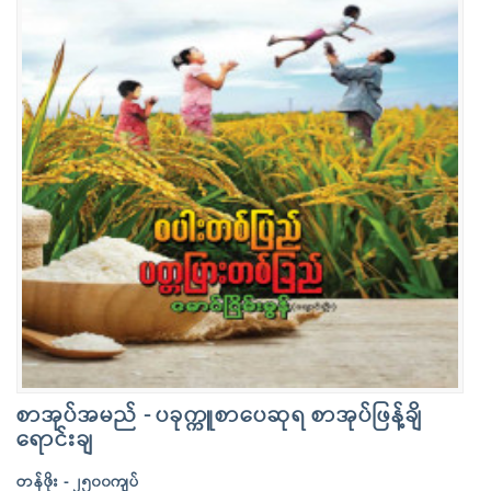
စာအုပ်အမည် - ပခုက္ကူစာပေဆုရ စာအုပ်ဖြန့်ချိ
ရောင်းချ
တန်ဖိုး - ၂၅၀၀ကျပ်