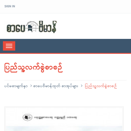
SIGN IN
sarpaybeikman
Toggle
navigation
ပြည်သူ့လက်စွဲစာစဉ်
ပင်မစာမျက်နှာ
စာပေဗိမာန်ထုတ် စာအုပ်များ
ပြည်သူ့လက်စွဲစာစဉ်