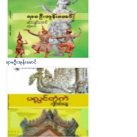
ရာမဦးအုန်းမောင်