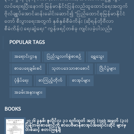
လပ်ရေးရပြီးနောက် မြန်မာနိုင်ငံပြန်လည်ထူထောင်ရေးအတွက်
ဗိုလ်ချူပ်အောင်ဆန်းခေါင်းဆောင်၍ “ပြည်ထောင်စုမြန်မာနိုင်ငံ
တော် စီးပွားရေးအတွက် နှစ်နှစ်စီမံကိန်း (ဆိုရန်တိုဗီလာ
စီမံကိန်း) ရေးဆွဲရေး” ကွန်ဖရင့်တစ်ခု ကျင်းပခဲ့ပါသည်။
POPULAR TAGS
အရောင်းဌာန
ပြည်သူ့လက်စွဲစာစဉ်
ရွှေသွေး
စာပေရေချမ်းစင်
သုတပဒေသာစာစောင်
ပြိုင်ပွဲများ
ပုံနှိပ်ရေး
စာကြည့်တိုက်
စာအုပ်များ
အခမ်းအနားများ
BOOKS
၂၀၂၆ ခုနှစ်၊ ဇူလိုင်လ ၃၁ ရက်ထုတ် အတွဲ (၇၉)၊ အမှတ် (၃၁)
ပြန်တမ်းစာစောင်ကို စာပေဗိမာန်စာအုပ်အရောင်းဆိုင် များမှ
တစ်ဆင့် စတင်ဖြန့်ချိ