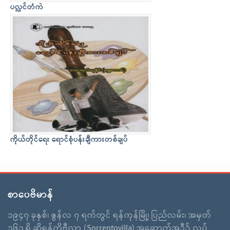
ပလ္လင်တံကဲ
ကိုယ်တိုင်ရေး ရောင်စုံပန်းချီကားတစ်ချပ်
စာပေဗိမာန်
၁၉၄၇ ခုနှစ်၊ ဇွန်လ ၇ ရက်တွင် ရန်ကုန်မြို့၊ ပြည်လမ်း၊ အမှတ်
၃၆၁ ရှိ ဆိုရန်တိုဗီလာ (Sorrentovilla) အဆောက်အဦ၌ လွပ်