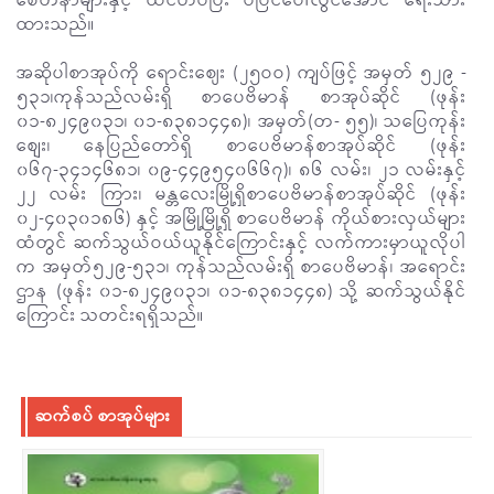
စေတနာများနှင့် ထင်ဟပ်ပြီး ပီပြင်ပေါ်လွင်အောင် ရေးသား
ထားသည်။
အဆိုပါစာအုပ်ကို ရောင်းဈေး (၂၅ဝဝ) ကျပ်ဖြင့် အမှတ် ၅၂၉ -
၅၃၁၊ကုန်သည်လမ်းရှိ စာပေဗိမာန် စာအုပ်ဆိုင် (ဖုန်း
၀၁-၈၂၄၉၀၃၁၊ ၀၁-၈၃၈၁၄၄၈)၊ အမှတ်(တ- ၅၅)၊ သပြေကုန်း
စျေး၊ နေပြည်တော်ရှိ စာပေဗိမာန်စာအုပ်ဆိုင် (ဖုန်း
၀၆၇-၃၄၁၄၆၈၁၊ ၀၉-၄၄၉၅၄၀၆၆၇)၊ ၈၆ လမ်း၊ ၂၁ လမ်းနှင့်
၂၂ လမ်း ကြား၊ မန္တလေးမြို့ရှိစာပေဗိမာန်စာအုပ်ဆိုင် (ဖုန်း
၀၂-၄၀၃၀၁၈၆) နှင့် အမြို့မြို့ရှိ စာပေဗိမာန် ကိုယ်စားလှယ်များ
ထံတွင် ဆက်သွယ်ဝယ်ယူနိုင်ကြောင်းနှင့် လက်ကားမှာယူလိုပါ
က အမှတ်၅၂၉-၅၃၁၊ ကုန်သည်လမ်းရှိ စာပေဗိမာန်၊ အရောင်း
ဌာန (ဖုန်း ၀၁-၈၂၄၉၀၃၁၊ ၀၁-၈၃၈၁၄၄၈) သို့ ဆက်သွယ်နိုင်
ကြောင်း သတင်းရရှိသည်။
ဆက်စပ် စာအုပ်များ