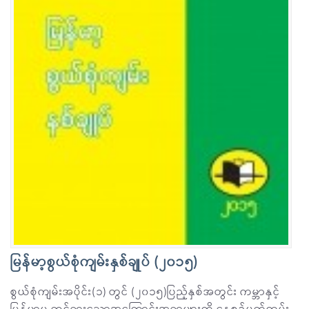
မြန်မာ့စွယ်စုံကျမ်းနှစ်ချုပ် (၂၀၁၅)
စွယ်စုံကျမ်းအပိုင်း(၁) တွင် (၂၀၁၅)ပြည့်နှစ်အတွင်း ကမ္ဘာနှင့်