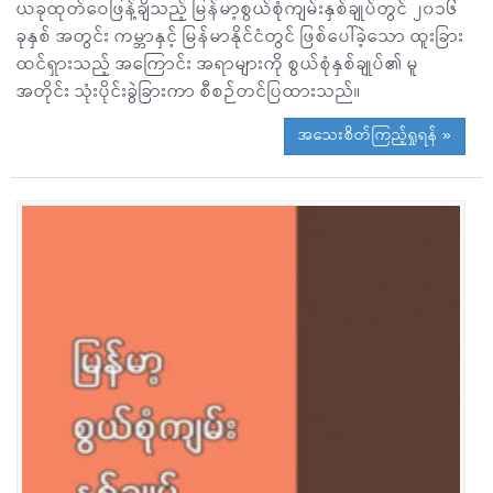
ယခုထုတ်ဝေဖြန့်ချိသည့် မြန်မာ့စွယ်စုံကျမ်းနှစ်ချုပ်တွင် ၂၀၁၆
ခုနှစ် အတွင်း ကမ္ဘာနှင့် မြန်မာနိုင်ငံတွင် ဖြစ်ပေါ်ခဲ့သော ထူးခြား
ထင်ရှားသည့် အကြောင်း အရာများကို စွယ်စုံနှစ်ချုပ်၏ မူ
အတိုင်း သုံးပိုင်းခွဲခြားကာ စီစဉ်တင်ပြထားသည်။
အသေးစိတ်ကြည့်ရှုရန် »