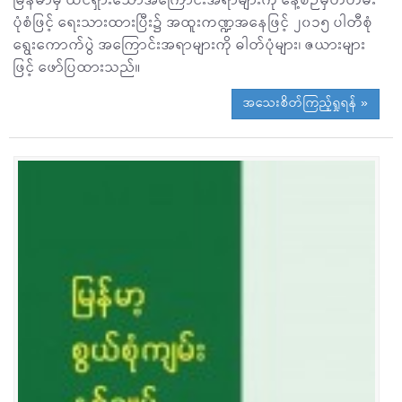
မြန်မာမှ ထင်ရှားသောအကြောင်းအရာများကို နေ့စဉ်မှတ်တမ်း
ပုံစံဖြင့် ရေးသားထားပြီး၌ အထူးကဏ္ဍအနေဖြင့် ၂၀၁၅ ပါတီစုံ
ရွေးကောက်ပွဲ အကြောင်းအရာများကို ဓါတ်ပုံများ၊ ဇယားများ
ဖြင့် ဖော်ပြထားသည်။
အသေးစိတ်ကြည့်ရှုရန် »