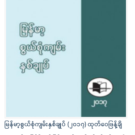
မြန်မာ့စွယ်စုံကျမ်းနှစ်ချုပ် (၂၀၁၇) ထုတ်ဝေဖြန့်ချိ