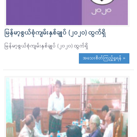
မြန်မာ့စွယ်စုံကျမ်းနှစ်ချုပ် (၂၀၂၀) ထွက်ရှိ
မြန်မာ့စွယ်စုံကျမ်းနှစ်ချုပ် (၂၀၂၀) ထွက်ရှိ
အသေးစိတ်ကြည့်ရှုရန် »