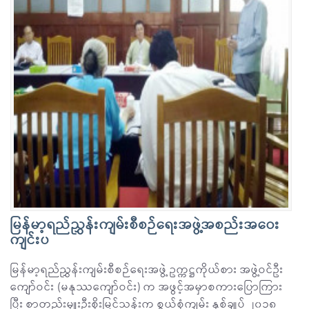
မြန်မာ့ရည်ညွှန်းကျမ်းစီစဉ်ရေးအဖွဲ့အစည်းအဝေး
ကျင်းပ
မြန်မာ့ရည်ညွှန်းကျမ်းစီစဉ်ရေးအဖွဲ့ ဥက္ကဋ္ဌကိုယ်စား အဖွဲ့ဝင်ဦး
ကျော်ဝင်း (မနုဿကျော်ဝင်း) က အဖွင့်အမှာစကားပြောကြား
ပြီး စာတည်းမှူးဦးစိုးမြင့်သန်းက စွယ်စုံကျမ်း နှစ်ချုပ် ၂၀၁၈