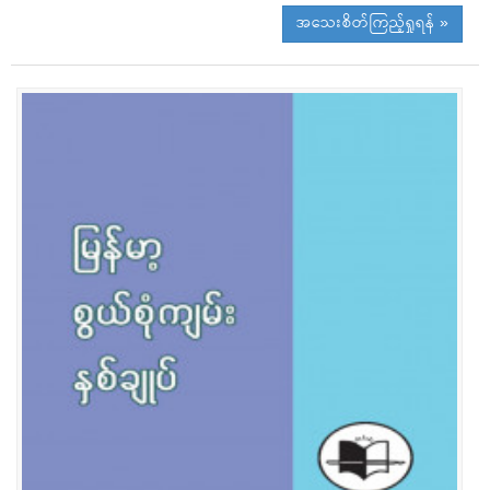
အသေးစိတ်ကြည့်ရှုရန် »