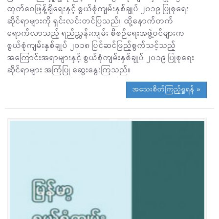
ထုတ်ဝေဖြန့်ချိရေးနှင့် စွယ်စုံကျမ်းနှစ်ချုပ် ၂၀၁၉ ပြုစုရေး
ဆိုင်ရာများကို ရှင်းလင်းတင်ပြသည်။ ထို့နောက်တက်
ရောက်လာသည့် ရည်ညွှန်းကျမ်း စီစဉ်ရေးအဖွဲ့ဝင်များက
စွယ်စုံကျမ်းနှစ်ချုပ် ၂၀၁၈ ပြင်ဆင်ဖြည့်စွက်သင့်သည့်
အကြောင်းအရာများနှင့် စွယ်စုံကျမ်းနှစ်ချုပ် ၂၀၁၉ ပြုစုရေး
ဆိုင်ရာများ အကြံပြု ဆွေးနွေးကြသည်။
အသေးစိတ်ကြည့်ရှုရန် »