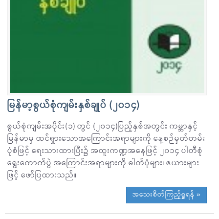
မြန်မာ့စွယ်စုံကျမ်းနှစ်ချုပ် (၂၀၁၄)
စွယ်စုံကျမ်းအပိုင်း(၁) တွင် (၂၀၁၄)ပြည့်နှစ်အတွင်း ကမ္ဘာနှင့်
မြန်မာမှ ထင်ရှားသောအကြောင်းအရာများကို နေ့စဉ်မှတ်တမ်း
ပုံစံဖြင့် ရေးသားထားပြီး၌ အထူးကဏ္ဍအနေဖြင့် ၂၀၁၄ ပါတီစုံ
ရွေးကောက်ပွဲ အကြောင်းအရာများကို ဓါတ်ပုံများ၊ ဇယားများ
ဖြင့် ဖော်ပြထားသည်။
အသေးစိတ်ကြည့်ရှုရန် »