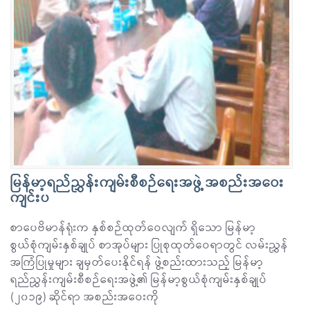
မြန်မာ့ရည်ညွှန်းကျမ်းစီစဉ်ရေးအဖွဲ့ အစည်းအဝေး
ကျင်းပ
စာပေဗိမာန်ရုံးက နှစ်စဉ်ထုတ်ဝေလျက် ရှိသော မြန်မာ့
စွယ်စုံကျမ်းနှစ်ချုပ် စာအုပ်များ ပြုစုထုတ်ဝေရာတွင် လမ်းညွှန်
အကြံပြုမှုများ ချမှတ်ပေးနိုင်ရန် ဖွဲ့စည်းထားသည့် မြန်မာ့
ရည်ညွှန်းကျမ်းစီစဉ်ရေးအဖွဲ့၏ မြန်မာ့စွယ်စုံကျမ်းနှစ်ချုပ်
(၂၀၁၉) ဆိုင်ရာ အစည်းအဝေးကို