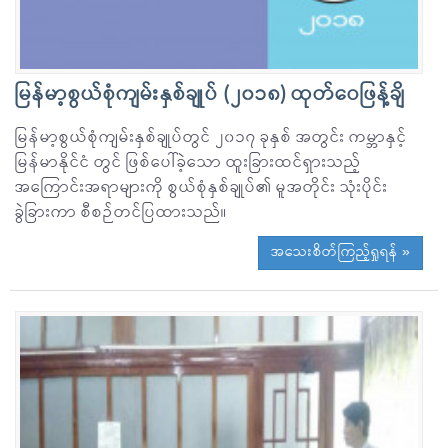
မြန်မာ့စွယ်စုံကျမ်းနှစ်ချုပ် (၂၀၁၈) ထုတ်ဝေဖြန့်ချိ
မြန်မာ့စွယ်စုံကျမ်းနှစ်ချုပ်တွင် ၂၀၁၇ ခုနှစ် အတွင်း ကမ္ဘာနှင့်
မြန်မာနိုင်ငံ တွင် ဖြစ်ပေါ်ခဲ့သော ထူးခြားထင်ရှားသည့်
အကြောင်းအရာများကို စွယ်စုံနှစ်ချုပ်၏ မူအတိုင်း သုံးပိုင်း
ခွဲခြားကာ စီစဉ်တင်ပြထားသည်။
အသေးစိတ်ကြည့်ရှုရန် »