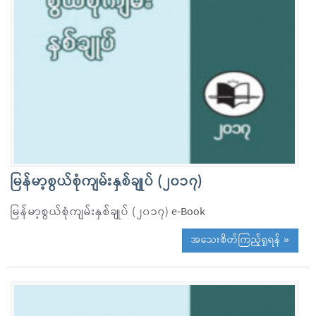
မြန်မာ့စွယ်စုံကျမ်းနှစ်ချုပ် (၂၀၁၇)
မြန်မာ့စွယ်စုံကျမ်းနှစ်ချုပ် (၂၀၁၇) e-Book
အသေးစိတ်ကြည့်ရှုရန် »