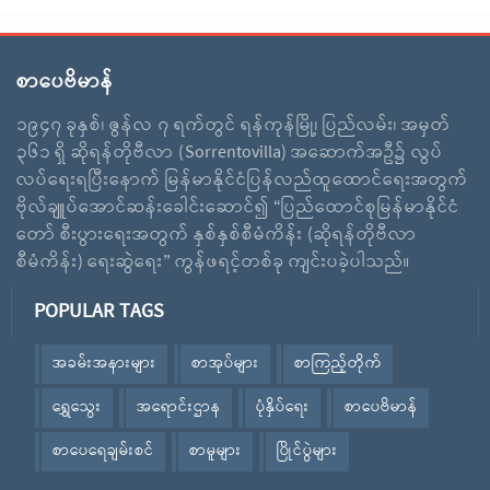
စာပေဗိမာန်
၁၉၄၇ ခုနှစ်၊ ဇွန်လ ၇ ရက်တွင် ရန်ကုန်မြို့၊ ပြည်လမ်း၊ အမှတ်
၃၆၁ ရှိ ဆိုရန်တိုဗီလာ (Sorrentovilla) အဆောက်အဦ၌ လွပ်
လပ်ရေးရပြီးနောက် မြန်မာနိုင်ငံပြန်လည်ထူထောင်ရေးအတွက်
ဗိုလ်ချူပ်အောင်ဆန်းခေါင်းဆောင်၍ “ပြည်ထောင်စုမြန်မာနိုင်ငံ
တော် စီးပွားရေးအတွက် နှစ်နှစ်စီမံကိန်း (ဆိုရန်တိုဗီလာ
စီမံကိန်း) ရေးဆွဲရေး” ကွန်ဖရင့်တစ်ခု ကျင်းပခဲ့ပါသည်။
POPULAR TAGS
အခမ်းအနားများ
စာအုပ်များ
စာကြည့်တိုက်
ရွှေသွေး
အရောင်းဌာန
ပုံနှိပ်ရေး
စာပေဗိမာန်
စာပေရေချမ်းစင်
စာမူများ
ပြိုင်ပွဲများ