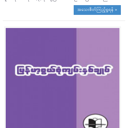
အသေးစိတ်ကြည့်ရှုရန် »