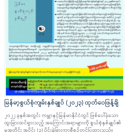
မြန်မာ့စွယ်စုံကျမ်းနှစ်ချုပ် (၂၀၂၃) ထုတ်ဝေဖြန့်ချိ
၂၀၂၂ ခုနှစ်အတွင်း ကမ္ဘာနှင့်မြန်မာနိုင်ငံတွင် ဖြစ်ပေါ်ခဲ့သော
ထူးခြားထင်ရှားသည့် အကြောင်းအရာများကို စွယ်စုံနှစ်ချုပ်၏
မူအတိုင်း အပိုင်း (၃) ပိုင်းခွဲခြားကာစီစဉ်တင်ပြထားသည်။