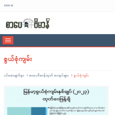
SIGN IN
sarpaybeikman
Toggle
navigation
စွယ်စုံကျမ်း
ပင်မစာမျက်နှာ
စာပေဗိမာန်ထုတ် စာအုပ်များ
စွယ်စုံကျမ်း