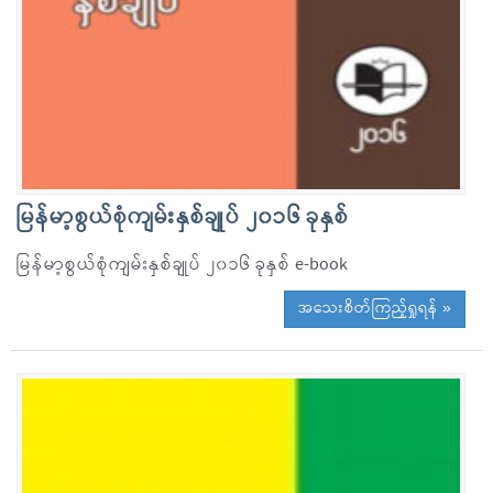
မြန်မာ့စွယ်စုံကျမ်းနှစ်ချုပ် ၂၀၁၆ ခုနှစ်
မြန်မာ့စွယ်စုံကျမ်းနှစ်ချုပ် ၂၀၁၆ ခုနှစ် e-book
အသေးစိတ်ကြည့်ရှုရန် »