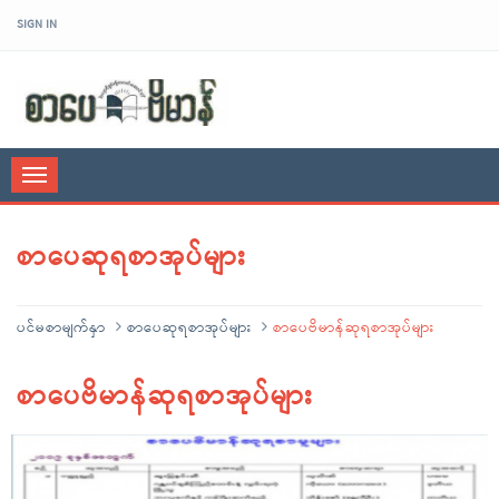
SIGN IN
sarpaybeikman
Toggle
navigation
စာပေဆုရစာအုပ်များ
ပင်မစာမျက်နှာ
စာပေဆုရစာအုပ်များ
စာပေဗိမာန်ဆုရစာအုပ်များ
စာပေဗိမာန်ဆုရစာအုပ်များ