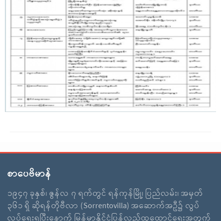
စာပေဗိမာန်
၁၉၄၇ ခုနှစ်၊ ဇွန်လ ၇ ရက်တွင် ရန်ကုန်မြို့၊ ပြည်လမ်း၊ အမှတ်
၃၆၁ ရှိ ဆိုရန်တိုဗီလာ (Sorrentovilla) အဆောက်အဦ၌ လွပ်
လပ်ရေးရပြီးနောက် မြန်မာနိုင်ငံပြန်လည်ထူထောင်ရေးအတွက်