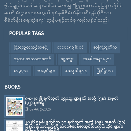
ဗိုလ်ချူပ်အောင်ဆန်းခေါင်းဆောင်၍ “ပြည်ထောင်စုမြန်မာနိုင်ငံ
တော် စီးပွားရေးအတွက် နှစ်နှစ်စီမံကိန်း (ဆိုရန်တိုဗီလာ
စီမံကိန်း) ရေးဆွဲရေး” ကွန်ဖရင့်တစ်ခု ကျင်းပခဲ့ပါသည်။
POPULAR TAGS
ပြည်သူ့လက်စွဲစာစဉ်
စာပေရေချမ်းစင်
စာကြည့်တိုက်
သုတပဒေသာစာစောင်
ရွှေသွေး
အခမ်းအနားများ
စာမူများ
စာအုပ်များ
အရောင်းဌာန
ပြိုင်ပွဲများ
BOOKS
၈-၈-၂၀၂၆ ရက်ထုတ် ရွှေသွေးဂျာနယ် အတွဲ (၅၈)၊ အမှတ်
(၃၂)ထွက်ရှိ
07-Aug-2026
၂၀၂၆ ခုနှစ်၊ ဇူလိုင်လ ၃၁ ရက်ထုတ် အတွဲ (၇၉)၊ အမှတ် (၃၁)
ပြန်တမ်းစာစောင်ကို စာပေဗိမာန်စာအုပ်အရောင်းဆိုင် များမှ