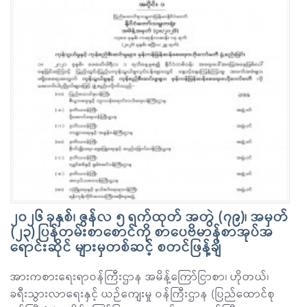
၂၀၂၆ ခုနှစ်၊ ဇွန်လ ၅ ရက်ထုတ် အတွဲ (၇၉)၊ အမှတ်
(၂၃) ပြန်တမ်းစာစောင်ကို စာပေဗိမာန်စာအုပ်အ
ရောင်းဆိုင် များမှတစ်ဆင့် စတင်ဖြန့်ချိ
အားကစားရေးရာဝန်ကြီးဌာန အမိန့်ကြော်ငြာစာ၊ ဟိုတယ်၊
ခရီးသွားလာရေးနှင့် ယဉ်ကျေးမှု ဝန်ကြီးဌာန (ပြည်ထောင်စု