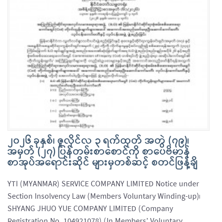
၂၀၂၆ ခုနှစ်၊ ဇူလိုင်လ ၃ ရက်ထုတ် အတွဲ (၇၉)၊
အမှတ် (၂၇) ပြန်တမ်းစာစောင်ကို စာပေဗိမာန်
စာအုပ်အရောင်းဆိုင် များမှတစ်ဆင့် စတင်ဖြန့်ချိ
YTI (MYANMAR) SERVICE COMPANY LIMITED Notice under
Section Insolvency Law (Members Voluntary Winding-up)၊
SHYANG JHUO YUE COMPANY LIMITED (Company
Registration No. 104921078) (In Members’ Voluntary