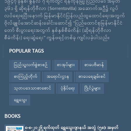
၁၉၄၇ ခုနှစ်၊ ဇွန်လ ၇ ရက်တွင် ရန်ကုန်မြို့၊ ပြည်လမ်း၊ အမှတ်
၃၆၁ ရှိ ဆိုရန်တိုဗီလာ (Sorrentovilla) အဆောက်အဦ၌ လွပ်
လပ်ရေးရပြီးနောက် မြန်မာနိုင်ငံပြန်လည်ထူထောင်ရေးအတွက်
ဗိုလ်ချူပ်အောင်ဆန်းခေါင်းဆောင်၍ “ပြည်ထောင်စုမြန်မာနိုင်ငံ
တော် စီးပွားရေးအတွက် နှစ်နှစ်စီမံကိန်း (ဆိုရန်တိုဗီလာ
စီမံကိန်း) ရေးဆွဲရေး” ကွန်ဖရင့်တစ်ခု ကျင်းပခဲ့ပါသည်။
POPULAR TAGS
ပြည်သူ့လက်စွဲစာစဉ်
စာအုပ်များ
စာပေဗိမာန်
စာကြည့်တိုက်
အရောင်းဌာန
စာပေရေချမ်းစင်
သုတပဒေသာစာစောင်
ပုံနှိပ်ရေး
ပြိုင်ပွဲများ
ရွှေသွေး
BOOKS
၈-၈-၂၀၂၆ ရက်ထုတ် ရွှေသွေးဂျာနယ် အတွဲ (၅၈)၊ အမှတ်