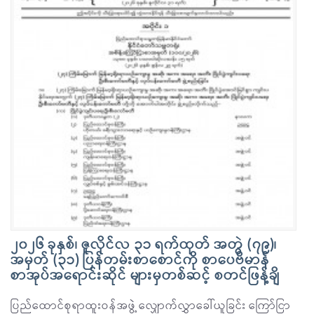
၂၀၂၆ ခုနှစ်၊ ဇူလိုင်လ ၃၁ ရက်ထုတ် အတွဲ (၇၉)၊
အမှတ် (၃၁) ပြန်တမ်းစာစောင်ကို စာပေဗိမာန်
စာအုပ်အရောင်းဆိုင် များမှတစ်ဆင့် စတင်ဖြန့်ချိ
ပြည်ထောင်စုရာထူးဝန်အဖွဲ့ လျှောက်လွှာခေါ်ယူခြင်း ကြော်ငြာ