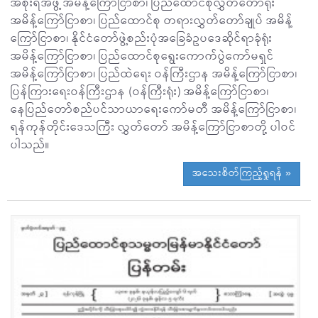
အစိုးရအဖွဲ့ အမိန့်ကြော်ငြာစာ၊ ပြည်ထောင်စုလွှတ်တော်ရုံး
အမိန့်ကြော်ငြာစာ၊ ပြည်ထောင်စု တရားလွှတ်တော်ချုပ် အမိန့်
ကြော်ငြာစာ၊ နိုင်ငံတော်ဖွဲ့စည်းပုံအခြေခံဥပဒေဆိုင်ရာခုံရုံး
အမိန့်ကြော်ငြာစာ၊ ပြည်ထောင်စုရွေးကောက်ပွဲကော်မရှင်
အမိန့်ကြော်ငြာစာ၊ ပြည်ထဲရေး ဝန်ကြီးဌာန အမိန့်ကြော်ငြာစာ၊
ပြန်ကြားရေးဝန်ကြီးဌာန (ဝန်ကြီးရုံး) အမိန့်ကြော်ငြာစာ၊
နေပြည်တော်စည်ပင်သာယာရေးကော်မတီ အမိန့်ကြော်ငြာစာ၊
ရန်ကုန်တိုင်းဒေသကြီး လွှတ်တော် အမိန့်ကြော်ငြာစာတို့ ပါဝင်
ပါသည်။
အသေးစိတ်ကြည့်ရှုရန် »