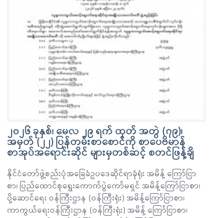
၂၀၂၆ ခုနှစ်၊ မေလ ၂၉ ရက် ထုတ် အတွဲ (၇၉)၊
အမှတ် (၂၂) ပြန်တမ်းစာစောင်ကို စာပေဗိမာန်
စာအုပ်အရောင်းဆိုင် များမှတစ်ဆင့် စတင်ဖြန့်ချိ
နိုင်ငံတော်ဖွဲ့စည်းပုံအခြေခံဥပဒေဆိုင်ရာခုံရုံး အမိန့် ကြော်ငြာ
စာ၊ ပြည်ထောင်စုရွေးကောက်ပွဲကော်မရှင် အမိန့်ကြော်ငြာစာ၊
ပို့ဆောင်ရေး ဝန်ကြီးဌာန (ဝန်ကြီးရုံး) အမိန့်ကြော်ငြာစာ၊
ကာကွယ်ရေးဝန်ကြီးဌာန (ဝန်ကြီးရုံး) အမိန့် ကြော်ငြာစာ၊