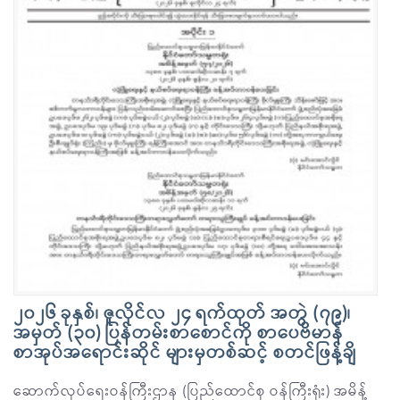
၂၀၂၆ ခုနှစ်၊ ဇူလိုင်လ ၂၄ ရက်ထုတ် အတွဲ (၇၉)၊
အမှတ် (၃၀) ပြန်တမ်းစာစောင်ကို စာပေဗိမာန်
စာအုပ်အရောင်းဆိုင် များမှတစ်ဆင့် စတင်ဖြန့်ချိ
ဆောက်လုပ်ရေးဝန်ကြီးဌာန (ပြည်ထောင်စု ဝန်ကြီးရုံး) အမိန့်