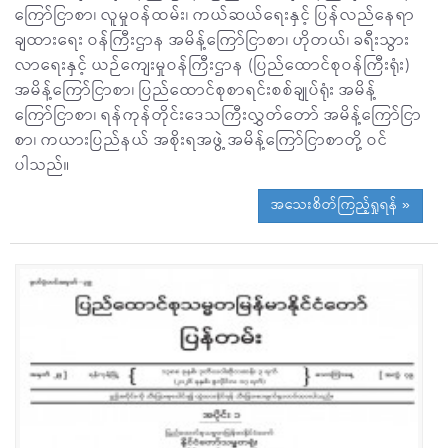
ကြော်ငြာစာ၊ လူမှုဝန်ထမ်း၊ ကယ်ဆယ်ရေးနှင့် ပြန်လည်နေရာ
ချထားရေး ဝန်ကြီးဌာန အမိန့်ကြော်ငြာစာ၊ ဟိုတယ်၊ ခရီးသွား
လာရေးနှင့် ယဉ်ကျေးမှုဝန်ကြီးဌာန (ပြည်ထောင်စုဝန်ကြီးရုံး)
အမိန့်ကြော်ငြာစာ၊ ပြည်ထောင်စုစာရင်းစစ်ချုပ်ရုံး အမိန့်
ကြော်ငြာစာ၊ ရန်ကုန်တိုင်းဒေသကြီးလွှတ်တော် အမိန့်ကြော်ငြာ
စာ၊ ကယားပြည်နယ် အစိုးရအဖွဲ့ အမိန့်ကြော်ငြာစာတို့ ဝင်
ပါသည်။
အသေးစိတ်ကြည့်ရှုရန် »