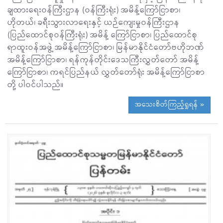
ချထားရေးဝန်ကြီးဌာန (ဝန်ကြီးရုံး) အမိန့်ကြော်ငြာစာ၊
ဟိုတယ်၊ ခရီးသွားလာရေးနှင့် ယဉ်ကျေးမှုဝန်ကြီးဌာန
(ပြည်ထောင်စုဝန်ကြီးရုံး) အမိန့် ကြော်ငြာစာ၊ ပြည်ထောင်စု
ရာထူးဝန်အဖွဲ့ အမိန့်ကြော်ငြာစာ၊ မြန်မာနိုင်ငံတော်ဗဟိုဘဏ်
အမိန့်ကြော်ငြာစာ၊ ရန်ကုန်တိုင်းဒေသကြီးလွှတ်တော် အမိန့်
ကြော်ငြာစာ၊ ကရင်ပြည်နယ် လွှတ်တော်ရုံး အမိန့်ကြော်ငြာစာ
တို့ ပါဝင်ပါသည်။
အသေးစိတ်ကြည့်ရှုရန် »