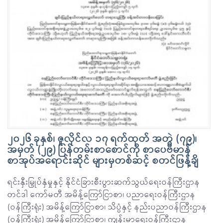
၂၀၂၆ ခုနှစ်၊ ဇူလိုင်လ ၁၇ ရက်ထုတ် အတွဲ (၇၉)၊
အမှတ် (၂၉) ပြန်တမ်းစာစောင်ကို စာပေဗိမာန်
စာအုပ်အရောင်းဆိုင် များမှတစ်ဆင့် စတင်ဖြန့်ချိ
ရင်းနှီးမြှုပ်နှံမှုနှင့် နိုင်ငံခြားစီးပွားဆက်သွယ်ရေးဝန်ကြီးဌာန
တင်ဒါ ကော်မတီ အမိန့်ကြော်ငြာစာ၊ ပညာရေးဝန်ကြီးဌာန
(ဝန်ကြီးရုံး) အမိန့်ကြော်ငြာစာ၊ သိပ္ပံနှင့် နည်းပညာဝန်ကြီးဌာန
(ဝန်ကြီးရုံး) အမိန့်ကြော်ငြာစာ၊ ကျန်းမာရေးဝန်ကြီးဌာန