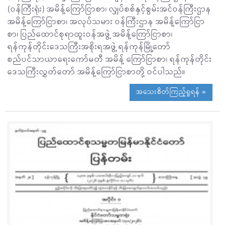
(ဝန်ကြီးရုံး) အမိန့်ကြော်ငြာစာ၊ လျှပ်စစ်နှင့်စွမ်းအင်ဝန်ကြီးဌာန
အမိန့်ကြော်ငြာစာ၊ အလုပ်သမား ဝန်ကြီးဌာန အမိန့်ကြော်ငြာ
စာ၊ ပြည်ထောင်စုရာထူးဝန်အဖွဲ့ အမိန့်ကြော်ငြာစာ၊
ရန်ကုန်တိုင်းဒေသကြီးအစိုးရအဖွဲ့ ရန်ကုန်မြို့တော်
စည်ပင်သာယာရေးကော်မတီ အမိန့် ကြော်ငြာစာ၊ ရန်ကုန်တိုင်း
ဒေသကြီးလွှတ်တော် အမိန့်ကြော်ငြာစာတို့ ဝင်ပါသည်။
အသေးစိတ်ကြည့်ရှုရန် »