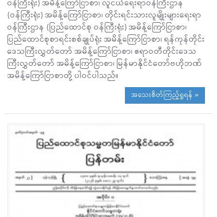
ဝန်ကြီးရုံး) အမိန့်ကြော်ငြာစာ၊ လူငယ်ရေးရာဝန်ကြီးဌာန
(ဝန်ကြီးရုံး) အမိန့်ကြော်ငြာစာ၊ တိုင်းရင်းသားလူမျိုးများရေးရာ
ဝန်ကြီးဌာန (ပြည်ထောင်စု ဝန်ကြီးရုံး) အမိန့်ကြော်ငြာစာ၊
ပြည်ထောင်စုစာရင်းစစ်ချုပ်ရုံး အမိန့်ကြော်ငြာစာ၊ ရန်ကုန်တိုင်း
ဒေသကြီးလွှတ်တော် အမိန့်ကြော်ငြာစာ၊ ဧရာဝတီတိုင်းဒေသ
ကြီးလွှတ်တော် အမိန့်ကြော်ငြာစာ၊ မြန်မာနိုင်ငံတော်ဗဟိုဘဏ်
အမိန့်ကြော်ငြာစာတို့ ပါဝင်ပါသည်။
အသေးစိတ်ကြည့်ရှုရန် »