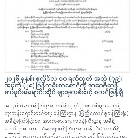
၂၀၂၆ ခုနှစ်၊ ဇူလိုင်လ ၁၀ ရက်ထုတ် အတွဲ (၇၉)၊
အမှတ် (၂၈) ပြန်တမ်းစာစောင်ကို စာပေဗိမာန်
စာအုပ်အရောင်းဆိုင် များမှတစ်ဆင့် စတင်ဖြန့်ချိ
အလုပ်သမားဝန်ကြီးဌာန အမိန့်ကြော်ငြာစာ၊ စီးပွားရေးနှင့်
ကူးသန်းရောင်းဝယ်ရေး ဝန်ကြီးဌာန (ပြည်ထောင်စုဝန်ကြီးရုံး)
အမိန့်ကြော်ငြာစာ၊ အားကစားရေးရာဝန်ကြီးဌာန အမိန့်
ကြော်ငြာစာ၊ လူငယ်ရေးရာဝန်ကြီးဌာန (ဝန်ကြီးရုံး) အမိန့်
ကြော်ငြာစာ၊ လူမှုဝန်ထမ်း၊ ကယ်ဆယ်ရေးနှင့် ပြန်လည်နေရာ