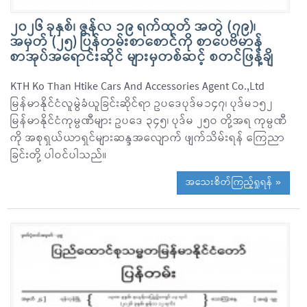
၂၀၂၆ ခုနှစ်၊ ဇွန်လ ၁၉ ရက်ထုတ် အတွဲ (၇၉)၊
အမှတ် (၂၅) ပြန်တမ်းစာစောင်ကို စာပေဗိမာန်
စာအုပ်အရောင်းဆိုင် များမှတစ်ဆင့် စတင်ဖြန့်ချိ
KTH Ko Than Htike Cars And Accessories Agent Co.,Ltd
မြန်မာနိုင်ငံလူမွဲခံယူခြင်းဆိုင်ရာ ဥပဒေပုဒ်မ၁၄၇၊ ပုဒ်မ၁၅၂
မြန်မာနိုင်ငံကုမ္ပဏီများ ဥပဒေ ၃၄၅၊ ပုဒ်မ ၂၅ဝ တို့အရ ကုမ္ပဏီ
ကို အစုရှယ်ယာရှင်များဆန္ဒအလျောက် ဖျက်သိမ်းရန် ကြေညာ
ခြင်းတို့ ပါဝင်ပါသည်။
အသေးစိတ်ကြည့်ရှုရန် »