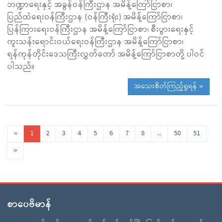
ဘဏ္ဍာရေးနှင့် အခွန်ဝန်ကြီးဌာန အမိန့်ကြော်ငြာစာ၊
ပြည်ထဲရေးဝန်ကြီးဌာန (ဝန်ကြီးရုံး) အမိန့်ကြော်ငြာစာ၊
ပြန်ကြားရေးဝန်ကြီးဌာန အမိန့်ကြော်ငြာစာ၊ စီးပွားရေးနှင့်
ကူးသန်းရောင်းဝယ်ရေးဝန်ကြီးဌာန အမိန့်ကြော်ငြာစာ၊
ရန်ကုန်တိုင်းဒေသကြီးလွှတ်တော် အမိန့်ကြော်ငြာစာတို့ ပါဝင်
ပါသည်။
အသေးစိတ်ကြည့်ရှုရန် »
«
1
2
3
4
5
6
7
8
...
50
51
»
စာပေဗိမာန်