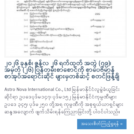
၂၀၂၆ ခုနှစ်၊ ဇွန်လ ၂၆ ရက်ထုတ် အတွဲ (၇၉)၊
အမှတ် (၂၆) ပြန်တမ်းစာစောင်ကို စာပေဗိမာန်
စာအုပ်အရောင်းဆိုင် များမှတစ်ဆင့် စတင်ဖြန့်ချိ
Astro Nova International Co., Ltd မြန်မာနိုင်ငံလူမွဲခံယူခြင်း
ဆိုင်ရာ ဥပဒေပုဒ်မ၁၄၇၊ ပုဒ်မ၁၅၂ မြန်မာနိုင်ငံကုမ္ပဏီများ
ဥပဒေ ၃၄၅၊ ပုဒ်မ၂၅၀ တို့အရ ကုမ္ပဏီကို အစုရှယ်ယာရှင်များ
ဆန္ဒအလျောက် ဖျက်သိမ်းရန်ကြေညာခြင်းတို့ ပါဝင်ပါသည်။
အသေးစိတ်ကြည့်ရှုရန် »