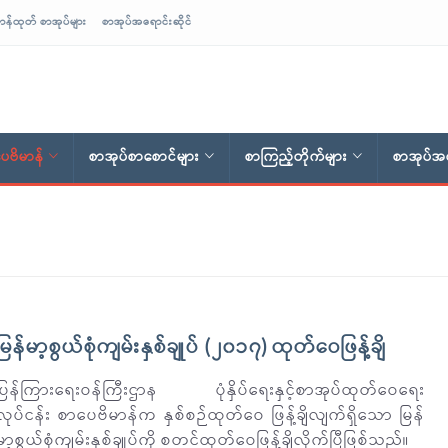
ာန်ထုတ် စာအုပ်များ
စာအုပ်အရောင်းဆိုင်
ေဗိမာန်
စာအုပ်စာစောင်များ
စာကြည့်တိုက်များ
စာအုပ်အရ
မြန်မာ့စွယ်စုံကျမ်းနှစ်ချုပ် (၂၀၁၇) ထုတ်ဝေဖြန့်ချိ
ပြန်ကြားရေးဝန်ကြီးဌာန ပုံနှိပ်ရေးနှင့်စာအုပ်ထုတ်ဝေရေး
လုပ်ငန်း စာပေဗိမာန်က နှစ်စဉ်ထုတ်ဝေ ဖြန့်ချိလျက်ရှိသော မြန်
မာ့စွယ်စုံကျမ်းနှစ်ချုပ်ကို စတင်ထုတ်ဝေဖြန့်ချိလိုက်ပြီဖြစ်သည်။