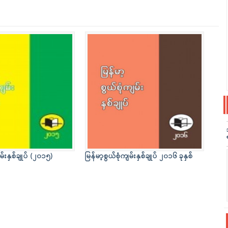
မ်းနှစ်ချုပ် (၂၀၁၅)
မြန်မာ့စွယ်စုံကျမ်းနှစ်ချုပ် ၂၀၁၆ ခုနှစ်