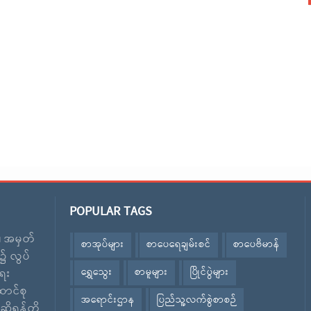
POPULAR TAGS
း၊ အမှတ်
စာအုပ်များ
စာပေရေချမ်းစင်
စာပေဗိမာန်
၌ လွပ်
ရွှေသွေး
စာမူများ
ပြိုင်ပွဲများ
ေး
ောင်စု
အရောင်းဌာန
ပြည်သူ့လက်စွဲစာစဉ်
ဆိုရန်တို