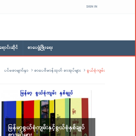
SIGN IN
ောင်းဆိုင်
စာပေဖွံ့ဖြိုးရေး
ပင်မစာမျက်နှာ
စာပေဗိမာန်ထုတ် စာအုပ်များ
စွယ်စုံကျမ်း
မြန်မာ့စွယ်စုံကျမ်းနှင့်စွယ်စုံနှစ်ချုပ်
စာအုပ်များ