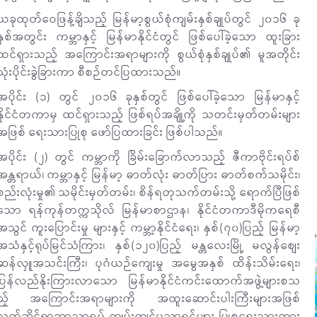
ယခုထုတ်ဝေဖြန့်ချိသည့် မြန်မာ့စွယ်စုံကျမ်းနှစ်ချုပ်တွင် ၂၀၁၆ ခု
နှစ်အတွင်း ကမ္ဘာနှင့် မြန်မာနိုင်ငံတွင် ဖြစ်ပေါ်ခဲ့သော ထူးခြား
ထင်ရှားသည့် အကြောင်းအရာများကို စွယ်စုံနှစ်ချုပ်၏ မူအတိုင်း
သုံးပိုင်းခွဲခြားကာ စီစဉ်တင်ပြထားသည်။
အပိုင်း (၁) တွင် ၂၀၁၆ ခုနှစ်တွင် ဖြစ်ပေါ်ခဲ့သော မြန်မာနှင့်
နိုင်ငံတကာမှ ထင်ရှားသည့် ဖြစ်ရပ်အချို့ကို သတင်းမှတ်တမ်းများ
အဖြစ် ရေးသားပြုစု ဖော်ပြထားခြင်း ဖြစ်ပါသည်။
အပိုင်း (၂) တွင် ကမ္ဘာကို ခြိမ်းခြောက်လာသည့် ဇီကာဗိုင်းရပ်စ်
အန္တရာယ်၊ ကမ္ဘာနှင့် မြန်မာ့ ဓာတ်လုံး ဓာတ်ပြား ဓာတ်စက်သမိုင်း၊
စည်းလုံးမှု၏ သမိုင်းမှတ်တမ်း၊ စိန်ရတုသက်တမ်းသို့ ရောက်ပြီဖြစ်
သော ရန်ကုန်တက္ကသိုလ် မြန်မာစာဌာန၊ နိုင်ငံတကာဒီမိုကရေစီ
အသွင် ကူးပြောင်းမှု များနှင့် ကမ္ဘာ့နိုင်ငံရေး၊ နှစ်(၇၀)ပြည့် မြန်မာ့
အသံနှင့်ရုပ်မြင်သံကြား၊ နှစ်(၁၂၀)ပြည့် မန္တလေးမြို့ မလွန်စျေး
ဆန်လှူအသင်းကြီး၊ ပုဂံယဉ်ကျေးမှု အမွေအနှစ် ထိန်းသိမ်းရေး၊
ပြန်လည်နိုးကြားလာသော မြန်မာနိုင်ငံကင်းထောက်အဖွဲ့များစသ
ည့် အကြောင်းအရာများကို အထူးဆောင်းပါးကြီးများအဖြစ်