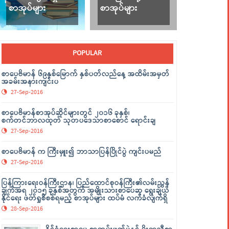
စာအုပ်များ
စာအုပ်များ
POPULAR
စာပေဗိမာန် ၆၉နှစ်မြောက် နှစ်ပတ်လည်နေ့ အထိမ်းအမှတ်
အခမ်းအနားကျင်းပ
27-Sep-2016
စာပေဗိမာန်စာအုပ်ဆိုင်များတွင် ၂၀၁၆ ခုနှစ်၊
စက်တင်ဘာလထုတ် သုတပဒေသာစာစောင် ရောင်းချ
27-Sep-2016
စာပေဗိမာန် က ကြီးမှူး၍ ဘာသာပြန်ပြိုင်ပွဲ ကျင်းပမည်
27-Sep-2016
ပြန်ကြားရေးဝန်ကြီးဌာန၊ ပြည်ထောင်စုဝန်ကြီး၏လမ်းညွှန်
ချက်အရ ၂၀၁၅ ခုနှစ်အတွက် အမျိုးသားစာပေဆု ရွေးချယ်
နိုင်ရေး ဖတ်ရှုစိစစ်ရမည့် စာအုပ်များ ထပ်မံ လက်ခံလျက်ရှိ
28-Sep-2016