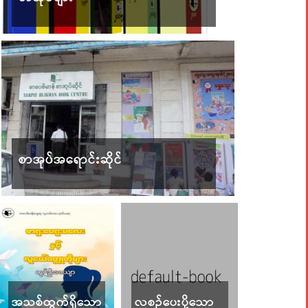
စာအုပ်အရောင်းဆိုင်
အသစ်ထွက်ရှိသော
လစဉ်ပေးပို့သော