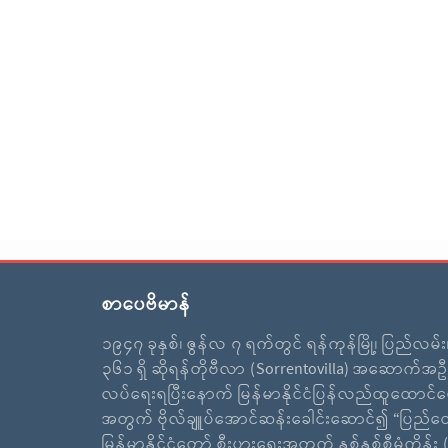
စာပေဗိမာန်
၁၉၄၇ ခုနှစ်၊ ဇွန်လ ၇ ရက်တွင် ရန်ကုန်မြို့၊ ပြည်လမ်
၃၆၁ ရှိ ဆိုရန်တိုဗီလာ (Sorrentovilla) အဆောက်အဦ
လပ်ရေးရပြီးနောက် မြန်မာနိုင်ငံပြန်လည်ထူထောင်ရ
အတွက် ဗိုလ်ချူပ်အောင်ဆန်းခေါင်းဆောင်၍ “ပြည်ထ
မြန်မာနိုင်ငံတော် စီးပွားရေးအတွက် နှစ်နှစ်စီမံကိန်း (