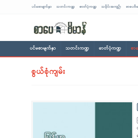
ပင်မစာမျက်နှာ
သတင်းကဏ္ဍ
ဓာတ်ပုံကဏ္ဍ
သမိုင်းအကျဉ်း
စာပေဗိမ
sarpaybeikman
ပင်မစာမျက်နှာ
သတင်းကဏ္ဍ
ဓာတ်ပုံကဏ္ဍ
စာပ
စွယ်စုံကျမ်း