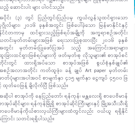
သက်ဆိုင်ရာဘာသာရပ် ကျွမ်းကျင်ပညာရှင်များ ပြုစုရေးသားထား
သည့် ဆောင်းပါး များ ပါဝင်သည်။
အပိုင်း (၃) တွင် ပြည်တွင်းပြည်ပမှ ကွယ်လွန်သူထင်ရှားသော
ပုဂ္ဂိုလ်များ၊ ၂၀၁၆ ခုနှစ်အတွင်း ဖြစ်ပေါ်ခဲ့သော မြန်မာနိုင်ငံနှင့်
နိုင်ငံတကာမှ ထင်ရှားသည့်ဖြစ်ရပ်အချို့ကို အက္ခရာစဉ်အတိုင်း
သတင်းမှတ်တမ်းများအဖြစ် ရေးသားပြုစုထားပြီး ၂၀၁၆ ခုနှစ်
အတွင်း မှတ်တမ်းပြုဖော်ပြအပ် သည့် အကြောင်းအရာများ၊
ထူးခြားထင်ရှားဖြစ်ရပ်များကို ဖတ်၊မှတ်၊စု လိုသူများ၏ စာအုပ်စင်
တိုင်းတွင် ထားရှိအပ်သော စာအုပ်အဖြစ် စွယ်စုံနှစ်ချုပ်၏
အစဉ်အလာအတိုင်း ကတ်ထူဖုံး၊ ခန့် ချုပ် Art paper မှတ်တမ်း
ဓာတ်ပုံများအပါအဝင် စာမျက်နှာ ၄၁၅ မျက်နှာ ငွေကျပ် ၄၅၀၀ ဖြ
င့် ထုတ်ဝေဖြန့် ချိလိုက်ပြီ ဖြစ်သည်။
အဆိုပါ စာအုပ်ကို နေပြည်တော်၊ ရန်ကုန်၊ မန္တလေးရှိ စာပေဗိမာန်
စာအုပ်ဆိုင်များ၊ ရန်ကုန်မြို့ရှိ စာအုပ်ဆိုင်ကြီးများနှင့် မြို့အသီးသီးရှိ
စာပေဗိမာန်ကိုယ်စားလှယ်ကြီးများထံတွင်လည်း ဝယ်ယူ ရရှိနိုင်
ကြောင်း သတင်းရရှိပါသည်။