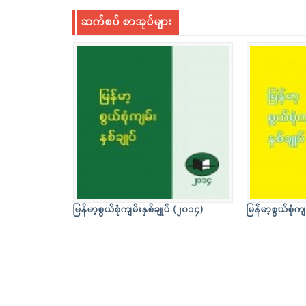
ဆက်စပ် စာအုပ်များ
မြန်မာ့စွယ်စုံကျမ်းနှစ်ချုပ် (၂၀၁၄)
မြန်မာ့စွယ်စုံကျ