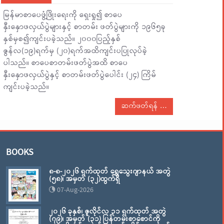
မြန်မာစာပေဖွံ့ဖြိုးရေးကို ရှေးရှု၍ စာပေ
နှီးနှောဖလှယ်ပွဲများနှင့် စာတမ်း ဖတ်ပွဲများကို ၁၉၆၅ခု
နှစ်မှစ၍ကျင်းပခဲ့သည်။ ၂၀၀၀ပြည့်နှစ်
ဇွန်လ(၁၉)ရက်မှ (၂၀)ရက်အထိကျင်းပပြုလုပ်ခဲ့
ပါသည်။ စာပေစာတမ်းဖတ်ပွဲအထိ စာပေ
နှီးနှောဖလှယ်ပွဲနှင့် စာတမ်းဖတ်ပွဲပေါင်း (၂၄) ကြိမ်
ကျင်းပခဲ့သည်။
ဆက်ဖတ်ရန်
BOOKS
၈-၈-၂၀၂၆ ရက်ထုတ် ရွှေသွေးဂျာနယ် အတွဲ
(၅၈)၊ အမှတ် (၃၂)ထွက်ရှိ
07-Aug-2026
၂၀၂၆ ခုနှစ်၊ ဇူလိုင်လ ၃၁ ရက်ထုတ် အတွဲ
(၇၉)၊ အမှတ် (၃၁) ပြန်တမ်းစာစောင်ကို