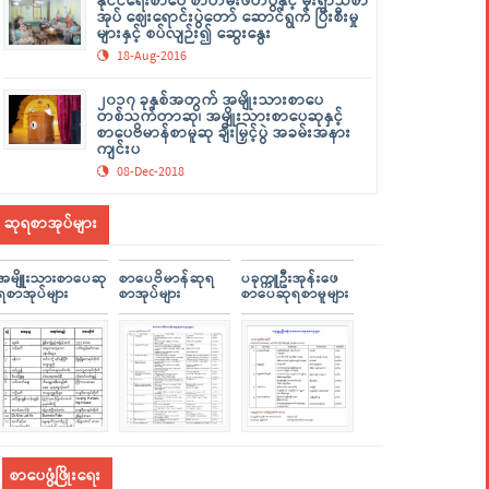
နိုင်ငံရေးစာပေ စာတမ်းဖတ်ပွဲနှင့် မိုးရာသီစာ
အုပ် ဈေးရောင်းပွဲတော် ဆောင်ရွက် ပြီးစီးမှု
များနှင့် စပ်လျဉ်း၍ ဆွေးနွေး
18-Aug-2016
၂၀၁၇ ခုနှစ်အတွက် အမျိုးသားစာပေ
တစ်သက်တာဆု၊ အမျိုးသားစာပေဆုနှင့်
စာပေဗိမာန်စာမူဆု ချီးမြှင့်ပွဲ အခမ်းအနား
ကျင်းပ
08-Dec-2018
ဆုရစာအုပ်များ
အမျိူးသားစာပေဆု
စာပေဗိမာန်ဆုရ
ပခုက္ကူဦးအုန်းဖေ
ရစာအုပ်များ
စာအုပ်များ
စာပေဆုရစာမူများ
စာပေဖွံ့ဖြိုးရေး