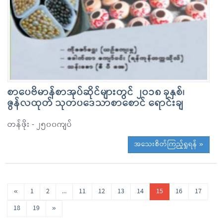
စာပေဗိမာန်စာအုပ်ဆိုင်များတွင် ၂၀၁၈ ခုနှစ်၊
ဇွန်လထုတ် သုတပဒေသာစာစောင် ရောင်းချ
တန်ဖိုး - ၂၅၀၀ကျပ်
အသေးစိတ်ကြည့်ရှုရန် »
«
1
2
...
11
12
13
14
15
16
17
18
19
»