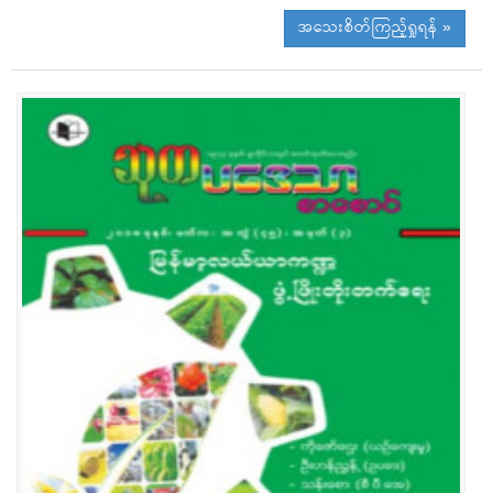
အသေးစိတ်ကြည့်ရှုရန် »