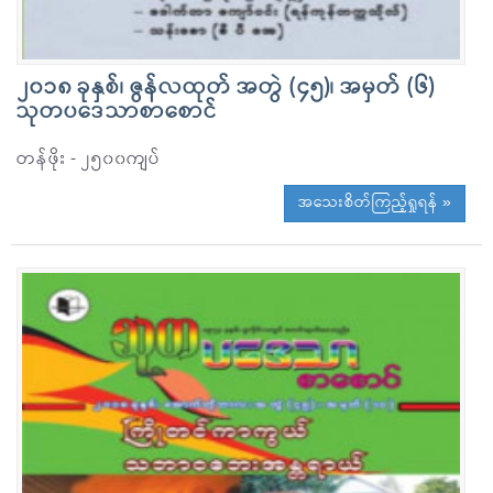
၂၀၁၈ ခုနှစ်၊ ဇွန်လထုတ် အတွဲ (၄၅)၊ အမှတ် (၆)
သုတပဒေသာစာစောင်
တန်ဖိုး - ၂၅၀၀ကျပ်
အသေးစိတ်ကြည့်ရှုရန် »