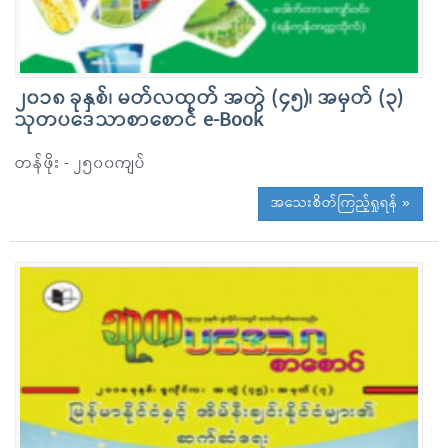
၂၀၁၈ ခုနှစ်၊ မတ်လထုတ် အတွဲ (၄၅)၊ အမှတ် (၃)
သုတပဒေသာစာစောင် e-Book
တန်ဖိုး - ၂၅၀၀ကျပ်
အသေးစိတ်ကြည့်ရှုရန် »