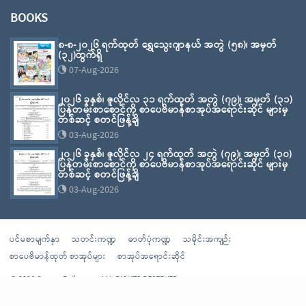
BOOKS
၈-၈-၂၀၂၆ ရက်ထုတ် ရွှေသွေးဂျာနယ် အတွဲ (၅၈)၊ အမှတ်
(၃၂)ထွက်ရှိ
07-Aug-2026
၂၀၂၆ ခုနှစ်၊ ဇူလိုင်လ ၃၁ ရက်ထုတ် အတွဲ (၇၉)၊ အမှတ် (၃၁)
ပြန်တမ်းစာစောင်ကို စာပေဗိမာန်စာအုပ်အရောင်းဆိုင် များမှ
တစ်ဆင့် စတင်ဖြန့်ချိ
03-Aug-2026
၂၀၂၆ ခုနှစ်၊ ဇူလိုင်လ ၂၄ ရက်ထုတ် အတွဲ (၇၉)၊ အမှတ် (၃၀)
ပြန်တမ်းစာစောင်ကို စာပေဗိမာန်စာအုပ်အရောင်းဆိုင် များမှ
တစ်ဆင့် စတင်ဖြန့်ချိ
03-Aug-2026
ပင်မစာမျက်နှာ
သတင်းကဏ္ဍ
ဓာတ်ပုံကဏ္ဍ
သမိုင်းအကျဉ်း
စာပေဗိမာန်ထုတ် စာအုပ်များ
စာအုပ်အရောင်းဆိုင်
© 2026 Sarpay Beikman - ALL RIGHTS RESERVED
Powered By
Sarpaybeikman