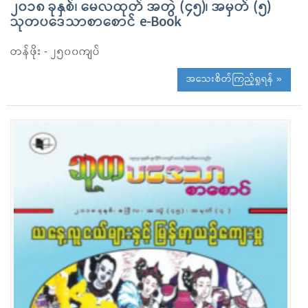
၂၀၁၈ ခုနှစ်၊ မေလထုတ် အတွဲ (၄၅)၊ အမှတ် (၅)
သုတပဒေသာစာစောင် e-Book
တန်ဖိုး - ၂၅၀၀ကျပ်
အသေးစိတ်ကြည့်ရှုရန် »