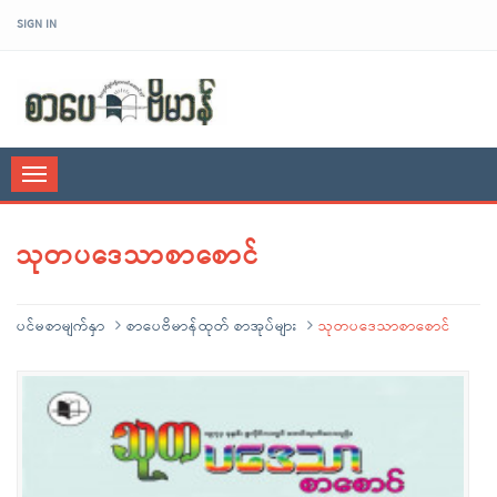
SIGN IN
sarpaybeikman
Toggle
navigation
သုတပဒေသာစာစောင်
ပင်မစာမျက်နှာ
စာပေဗိမာန်ထုတ် စာအုပ်များ
သုတပဒေသာစာစောင်