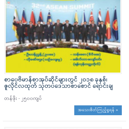
စာပေဗိမာန်စာအုပ်ဆိုင်များတွင် ၂၀၁၈ ခုနှစ်၊
ဇူလိုင်လထုတ် သုတပဒေသာစာစောင် ရောင်းချ
တန်ဖိုး - ၂၅၀၀ကျပ်
အသေးစိတ်ကြည့်ရှုရန် »