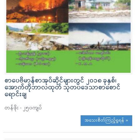
စာပေဗိမာန်စာအုပ်ဆိုင်များတွင် ၂၀၁၈ ခုနှစ်၊
အောက်တိုဘာလထုတ် သုတပဒေသာစာစောင်
ရောင်းချ
တန်ဖိုး - ၂၅၀ကျပ်
အသေးစိတ်ကြည့်ရှုရန် »