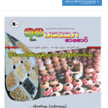
အသေးစိတ်ကြည့်ရှုရန် »