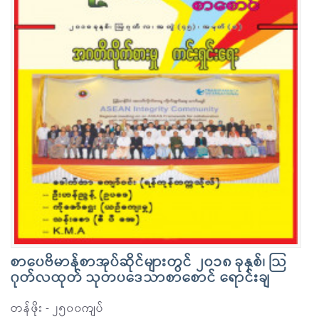
စာပေဗိမာန်စာအုပ်ဆိုင်များတွင် ၂၀၁၈ ခုနှစ်၊ သြ
ဂုတ်လထုတ် သုတပဒေသာစာစောင် ရောင်းချ
တန်ဖိုး - ၂၅၀၀ကျပ်