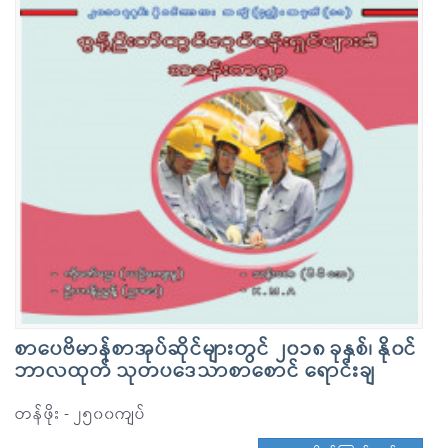
စာပေဗိမာန်စာအုပ်ဆိုင်များတွင် ၂၀၁၈ ခုနှစ်၊ နို၀င်
ဘာလထုတ် သုတပဒေသာစာစောင် ရောင်းချ
တန်ဖိုး - ၂၅၀၀ကျပ်