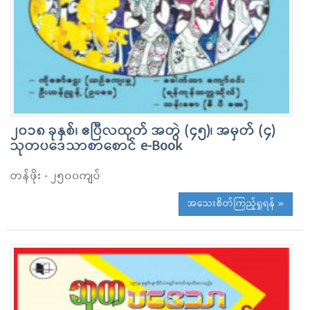
၂၀၁၈ ခုနှစ်၊ ဧပြီလထုတ် အတွဲ (၄၅)၊ အမှတ် (၄)
သုတပဒေသာစာစောင် e-Book
တန်ဖိုး - ၂၅၀၀ကျပ်
အသေးစိတ်ကြည့်ရှုရန် »