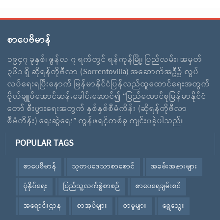
စာပေဗိမာန်
၁၉၄၇ ခုနှစ်၊ ဇွန်လ ၇ ရက်တွင် ရန်ကုန်မြို့၊ ပြည်လမ်း၊ အမှတ်
၃၆၁ ရှိ ဆိုရန်တိုဗီလာ (Sorrentovilla) အဆောက်အဦ၌ လွပ်
လပ်ရေးရပြီးနောက် မြန်မာနိုင်ငံပြန်လည်ထူထောင်ရေးအတွက်
ဗိုလ်ချူပ်အောင်ဆန်းခေါင်းဆောင်၍ “ပြည်ထောင်စုမြန်မာနိုင်ငံ
တော် စီးပွားရေးအတွက် နှစ်နှစ်စီမံကိန်း (ဆိုရန်တိုဗီလာ
စီမံကိန်း) ရေးဆွဲရေး” ကွန်ဖရင့်တစ်ခု ကျင်းပခဲ့ပါသည်။
POPULAR TAGS
စာပေဗိမာန်
သုတပဒေသာစာစောင်
အခမ်းအနားများ
ပုံနှိပ်ရေး
ပြည်သူ့လက်စွဲစာစဉ်
စာပေရေချမ်းစင်
အရောင်းဌာန
စာအုပ်များ
စာမူများ
ရွှေသွေး