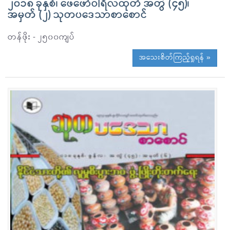
၂၀၁၈ ခုနှစ်၊ ဖေဖော်ဝါရီလထုတ် အတွဲ (၄၅)၊
အမှတ် (၂) သုတပဒေသာစာစောင်
တန်ဖိုး - ၂၅၀၀ကျပ်
အသေးစိတ်ကြည့်ရှုရန် »