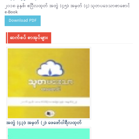
၂၀၁၈ ခုနှစ်၊ ဧပြီလထုတ် အတွဲ (၄၅)၊ အမှတ် (၄) သုတပဒေသာစာစောင်
e-Book
Download PDF
ဆက်စပ် စာအုပ်များ
အတွဲ (၄၃)၊ အမှတ် (၂)၊ ဖေဖော်ဝါရီလထုတ်