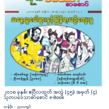
၂၀၁၈ ခုနှစ်၊ ဧပြီလထုတ် အတွဲ (၄၅)၊ အမှတ် (၄)
သုတပဒေသာစာစောင် e-Book
တန်ဖိုး - ၂၅၀၀ကျပ်