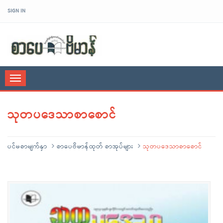
SIGN IN
sarpaybeikman
Toggle
navigation
သုတပဒေသာစာစောင်
ပင်မစာမျက်နှာ
စာပေဗိမာန်ထုတ် စာအုပ်များ
သုတပဒေသာစာစောင်