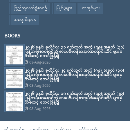
ပြည်သူ့လက်စွဲစာစဉ်
ပြိုင်ပွဲများ
စာအုပ်များ
အရောင်းဌာန
BOOKS
၂၀၂၆ ခုနှစ်၊ ဇူလိုင်လ ၃၁ ရက်ထုတ် အတွဲ (၇၉)၊ အမှတ် (၃၁)
ပြန်တမ်းစာစောင်ကို စာပေဗိမာန်စာအုပ်အရောင်းဆိုင် များမှ
တစ်ဆင့် စတင်ဖြန့်ချိ
03-Aug-2026
၂၀၂၆ ခုနှစ်၊ ဇူလိုင်လ ၂၄ ရက်ထုတ် အတွဲ (၇၉)၊ အမှတ် (၃၀)
ပြန်တမ်းစာစောင်ကို စာပေဗိမာန်စာအုပ်အရောင်းဆိုင် များမှ
တစ်ဆင့် စတင်ဖြန့်ချိ
03-Aug-2026
၂၀၂၆ ခုနှစ်၊ ဇူလိုင်လ ၁၇ ရက်ထုတ် အတွဲ (၇၉)၊ အမှတ် (၂၉)
ပြန်တမ်းစာစောင်ကို စာပေဗိမာန်စာအုပ်အရောင်းဆိုင် များမှ
တစ်ဆင့် စတင်ဖြန့်ချိ
03-Aug-2026
ပင်မစာမျက်နှာ
သတင်းကဏ္ဍ
ဓာတ်ပုံကဏ္ဍ
သမိုင်းအကျဉ်း