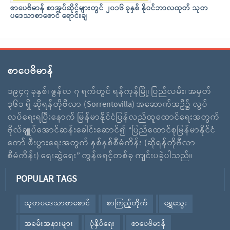
စာပေဗိမာန် စာအုပ်ဆိုင်များတွင် ၂၀၁၆ ခုနှစ် နိုဝင်ဘာလထုတ် သုတ
ပဒေသာစာစောင် ရောင်းချ
စာပေဗိမာန်
၁၉၄၇ ခုနှစ်၊ ဇွန်လ ၇ ရက်တွင် ရန်ကုန်မြို့၊ ပြည်လမ်း၊ အမှတ်
၃၆၁ ရှိ ဆိုရန်တိုဗီလာ (Sorrentovilla) အဆောက်အဦ၌ လွပ်
လပ်ရေးရပြီးနောက် မြန်မာနိုင်ငံပြန်လည်ထူထောင်ရေးအတွက်
ဗိုလ်ချူပ်အောင်ဆန်းခေါင်းဆောင်၍ “ပြည်ထောင်စုမြန်မာနိုင်ငံ
တော် စီးပွားရေးအတွက် နှစ်နှစ်စီမံကိန်း (ဆိုရန်တိုဗီလာ
စီမံကိန်း) ရေးဆွဲရေး” ကွန်ဖရင့်တစ်ခု ကျင်းပခဲ့ပါသည်။
POPULAR TAGS
သုတပဒေသာစာစောင်
စာကြည့်တိုက်
ရွှေသွေး
အခမ်းအနားများ
ပုံနှိပ်ရေး
စာပေဗိမာန်