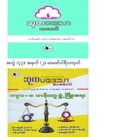
အတွဲ (၄၃)၊ အမှတ် (၂)၊ ဖေဖော်ဝါရီလထုတ်