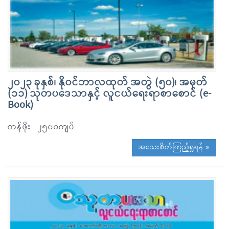
၂၀၂၃ ခုနှစ်၊ နိုဝင်ဘာလထုတ် အတွဲ (၅၀)၊ အမှတ်
(၁၁) သုတပဒေသာနှင့် လူငယ်ရေးရာစာစောင် (e-
Book)
တန်ဖိုး - ၂၅၀၀ကျပ်
အသေးစိတ်ကြည့်ရှုရန် »