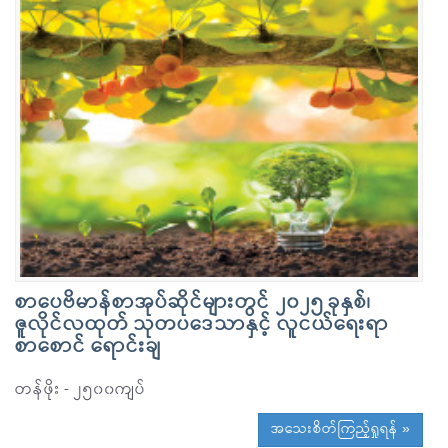
စာပေဗိမာန်စာအုပ်ဆိုင်များတွင် ၂၀၂၅ ခုနှစ်၊
ဇူလိုင်လထုတ် သုတပဒေသာနှင့် လူငယ်ရေးရာ
စာစောင် ရောင်းချ
တန်ဖိုး - ၂၅၀၀ကျပ်
အသေးစိတ်ကြည့်ရှုရန် »