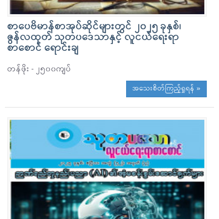
စာပေဗိမာန်စာအုပ်ဆိုင်များတွင် ၂၀၂၅ ခုနှစ်၊
ဇွန်လထုတ် သုတပဒေသာနှင့် လူငယ်ရေးရာ
စာစောင် ရောင်းချ
တန်ဖိုး - ၂၅၀၀ကျပ်
အသေးစိတ်ကြည့်ရှုရန် »