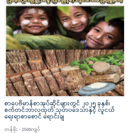
စာပေဗိမာန်စာအုပ်ဆိုင်များတွင် ၂၀၂၅ ခုနှစ်၊
စက်တင်ဘာလထုတ် သုတပဒေသာနှင့် လူငယ်
ရေးရာစာစောင် ရောင်းချ
တန်ဖိုး - 2500ကျပ်