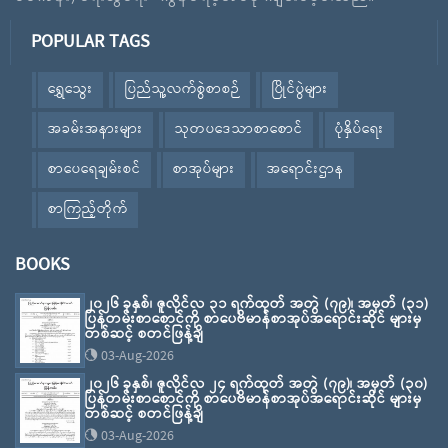
POPULAR TAGS
ရွှေသွေး
ပြည်သူ့လက်စွဲစာစဉ်
ပြိုင်ပွဲများ
အခမ်းအနားများ
သုတပဒေသာစာစောင်
ပုံနှိပ်ရေး
စာပေရေချမ်းစင်
စာအုပ်များ
အရောင်းဌာန
စာကြည့်တိုက်
BOOKS
၂၀၂၆ ခုနှစ်၊ ဇူလိုင်လ ၃၁ ရက်ထုတ် အတွဲ (၇၉)၊ အမှတ် (၃၁)
ပြန်တမ်းစာစောင်ကို စာပေဗိမာန်စာအုပ်အရောင်းဆိုင် များမှ
တစ်ဆင့် စတင်ဖြန့်ချိ
03-Aug-2026
၂၀၂၆ ခုနှစ်၊ ဇူလိုင်လ ၂၄ ရက်ထုတ် အတွဲ (၇၉)၊ အမှတ် (၃၀)
ပြန်တမ်းစာစောင်ကို စာပေဗိမာန်စာအုပ်အရောင်းဆိုင် များမှ
တစ်ဆင့် စတင်ဖြန့်ချိ
03-Aug-2026