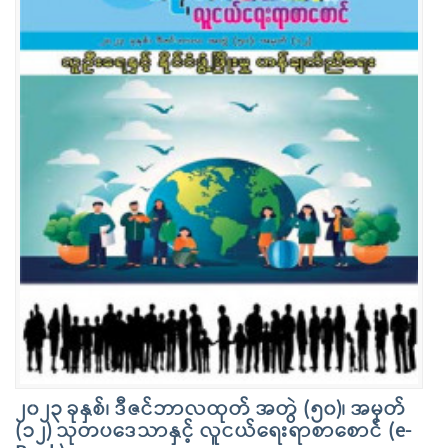
၂၀၂၃ ခုနှစ်၊ ဒီဇင်ဘာလထုတ် အတွဲ (၅၀)၊ အမှတ်
(၁၂) သုတပဒေသာနှင့် လူငယ်ရေးရာစာစောင် (e-