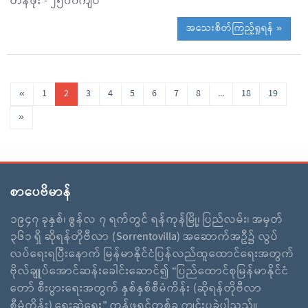
တန်ဖိုး - ၂၅၀၀ကျပ်
အသေးစိတ်ကြည့်ရှုရန် »
«
1
2
3
4
5
6
7
8
...
18
19
»
စာပေဗိမာန်
၁၉၄၇ ခုနှစ်၊ ဇွန်လ ၇ ရက်တွင် ရန်ကုန်မြို့၊ ပြည်လမ်း၊ အမှတ်
၃၆၁ ရှိ ဆိုရန်တိုဗီလာ (Sorrentovilla) အဆောက်အဦ၌ လွပ်
လပ်ရေးရပြီးနောက် မြန်မာနိုင်ငံပြန်လည်ထူထောင်ရေးအတွက်
ဗိုလ်ချူပ်အောင်ဆန်းခေါင်းဆောင်၍ “ပြည်ထောင်စုမြန်မာနိုင်ငံ
တော် စီးပွားရေးအတွက် နှစ်နှစ်စီမံကိန်း (ဆိုရန်တိုဗီလာ
စီမံကိန်း) ရေးဆွဲရေး” ကွန်ဖရင့်တစ်ခု ကျင်းပခဲ့ပါသည်။