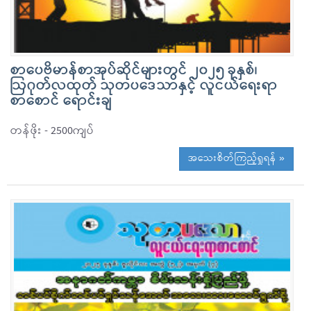
စာပေဗိမာန်စာအုပ်ဆိုင်များတွင် ၂၀၂၅ ခုနှစ်၊
ဩဂုတ်လထုတ် သုတပဒေသာနှင့် လူငယ်ရေးရာ
စာစောင် ရောင်းချ
တန်ဖိုး - 2500ကျပ်
အသေးစိတ်ကြည့်ရှုရန် »