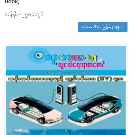
Book)
တန်ဖိုး - ၂၅၀၀ကျပ်
အသေးစိတ်ကြည့်ရှုရန် »