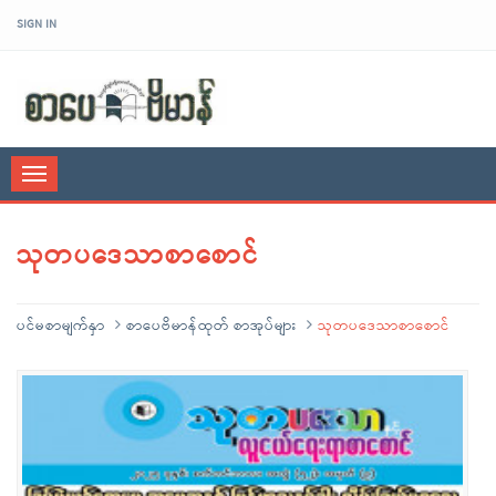
SIGN IN
sarpaybeikman
Toggle
navigation
သုတပဒေသာစာစောင်
ပင်မစာမျက်နှာ
စာပေဗိမာန်ထုတ် စာအုပ်များ
သုတပဒေသာစာစောင်