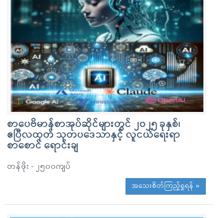
စာပေဗိမာန်စာအုပ်ဆိုင်များတွင် ၂၀၂၅ ခုနှစ်၊
ဧပြီလထုတ် သုတပဒေသာနှင့် လူငယ်ရေးရာ
စာစောင် ရောင်းချ
တန်ဖိုး - ၂၅၀၀ကျပ်
အသေးစိတ်ကြည့်ရှုရန် »