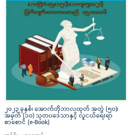
၂၀၂၃ ခုနှစ်၊ အောက်တိုဘာလထုတ် အတွဲ (၅၀)၊
အမှတ် (၁၀) သုတပဒေသာနှင့် လူငယ်ရေးရာ
စာစောင် (e-Book)