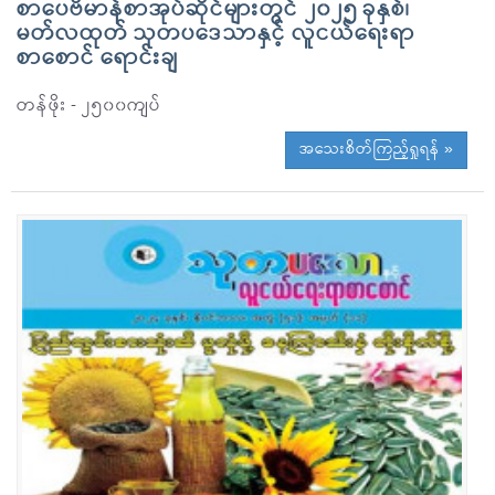
စာပေဗိမာန်စာအုပ်ဆိုင်များတွင် ၂၀၂၅ ခုနှစ်၊
မတ်လထုတ် သုတပဒေသာနှင့် လူငယ်ရေးရာ
စာစောင် ရောင်းချ
တန်ဖိုး - ၂၅၀၀ကျပ်
အသေးစိတ်ကြည့်ရှုရန် »