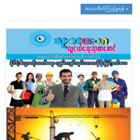
အသေးစိတ်ကြည့်ရှုရန် »