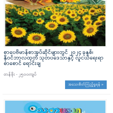
စာပေဗိမာန်စာအုပ်ဆိုင်များတွင် ၂၀၂၄ ခုနှစ်၊
နိုဝင်ဘာလထုတ် သုတပဒေသာနှင့် လူငယ်ရေးရာ
စာစောင် ရောင်းချ
တန်ဖိုး - ၂၅၀၀ကျပ်
အသေးစိတ်ကြည့်ရှုရန် »