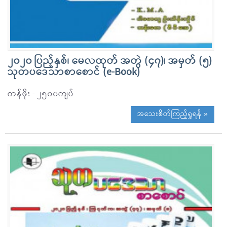
၂၀၂၀ ပြည့်နှစ်၊ မေလထုတ် အတွဲ (၄၇)၊ အမှတ် (၅)
သုတပဒေသာစာစောင် (e-Book)
တန်ဖိုး - ၂၅၀၀ကျပ်
အသေးစိတ်ကြည့်ရှုရန် »