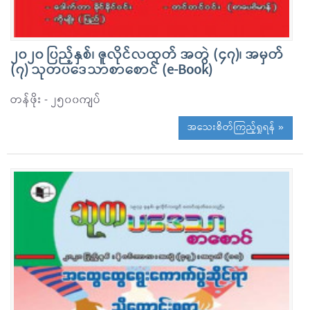
၂၀၂၀ ပြည့်နှစ်၊ ဇူလိုင်လထုတ် အတွဲ (၄၇)၊ အမှတ်
(၇) သုတပဒေသာစာစောင် (e-Book)
တန်ဖိုး - ၂၅၀၀ကျပ်
အသေးစိတ်ကြည့်ရှုရန် »