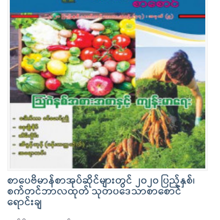
စာပေဗိမာန်စာအုပ်ဆိုင်များတွင် ၂၀၂၀ ပြည့်နှစ်၊
စက်တင်ဘာလထုတ် သုတပဒေသာစာစောင်
ရောင်းချ