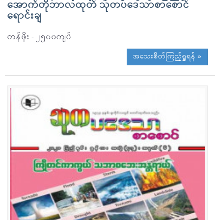
အောက်တိုဘာလထုတ် သုတပဒေသာစာစောင်
ရောင်းချ
တန်ဖိုး - ၂၅၀၀ကျပ်
အသေးစိတ်ကြည့်ရှုရန် »