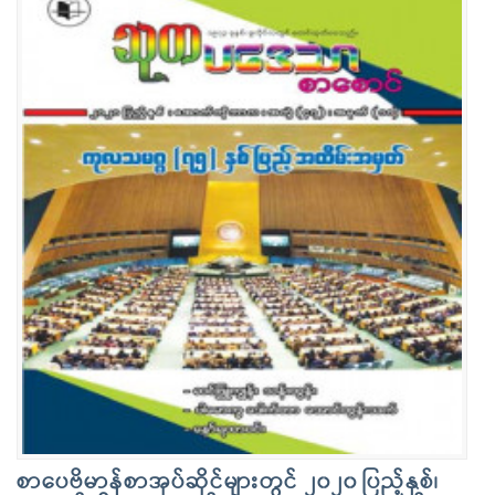
စာပေဗိမာန်စာအုပ်ဆိုင်များတွင် ၂၀၂၀ ပြည့်နှစ်၊