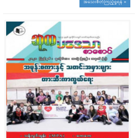
အသေးစိတ်ကြည့်ရှုရန် »