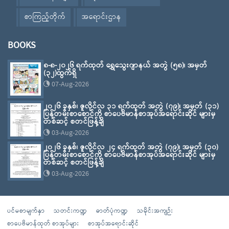
စာကြည့်တိုက်
အရောင်းဌာန
BOOKS
၈-၈-၂၀၂၆ ရက်ထုတ် ရွှေသွေးဂျာနယ် အတွဲ (၅၈)၊ အမှတ်
(၃၂)ထွက်ရှိ
07-Aug-2026
၂၀၂၆ ခုနှစ်၊ ဇူလိုင်လ ၃၁ ရက်ထုတ် အတွဲ (၇၉)၊ အမှတ် (၃၁)
ပြန်တမ်းစာစောင်ကို စာပေဗိမာန်စာအုပ်အရောင်းဆိုင် များမှ
တစ်ဆင့် စတင်ဖြန့်ချိ
03-Aug-2026
၂၀၂၆ ခုနှစ်၊ ဇူလိုင်လ ၂၄ ရက်ထုတ် အတွဲ (၇၉)၊ အမှတ် (၃၀)
ပြန်တမ်းစာစောင်ကို စာပေဗိမာန်စာအုပ်အရောင်းဆိုင် များမှ
တစ်ဆင့် စတင်ဖြန့်ချိ
03-Aug-2026
ပင်မစာမျက်နှာ
သတင်းကဏ္ဍ
ဓာတ်ပုံကဏ္ဍ
သမိုင်းအကျဉ်း
စာပေဗိမာန်ထုတ် စာအုပ်များ
စာအုပ်အရောင်းဆိုင်