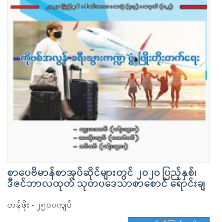
စာပေဗိမာန်စာအုပ်ဆိုင်များတွင် ၂၀၂၀ ပြည့်နှစ်၊
ဒီဇင်ဘာလထုတ် သုတပဒေသာစာစောင် ရောင်းချ
တန်ဖိုး - ၂၅၀၀ကျပ်