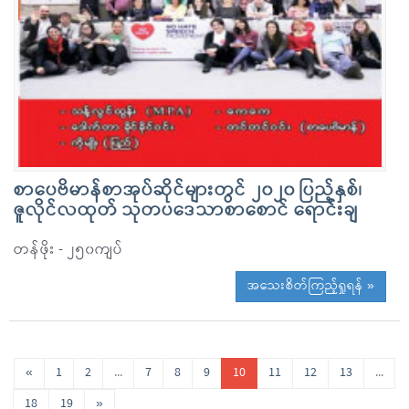
စာပေဗိမာန်စာအုပ်ဆိုင်များတွင် ၂၀၂၀ ပြည့်နှစ်၊
ဇူလိုင်လထုတ် သုတပဒေသာစာစောင် ရောင်းချ
တန်ဖိုး - ၂၅၀ကျပ်
အသေးစိတ်ကြည့်ရှုရန် »
«
1
2
...
7
8
9
10
11
12
13
...
18
19
»