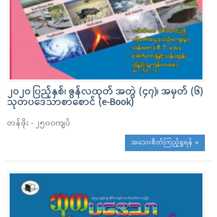
၂၀၂၀ ပြည့်နှစ်၊ ဇွန်လထုတ် အတွဲ (၄၇)၊ အမှတ် (၆)
သုတပဒေသာစာစောင် (e-Book)
တန်ဖိုး - ၂၅၀၀ကျပ်
အသေးစိတ်ကြည့်ရှုရန် »