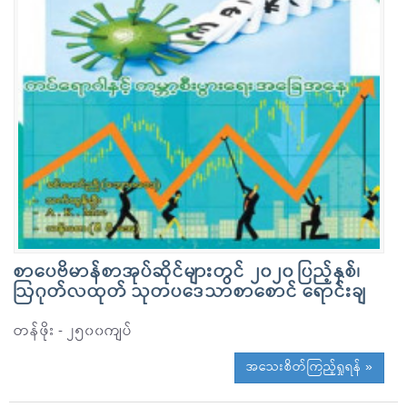
စာပေဗိမာန်စာအုပ်ဆိုင်များတွင် ၂၀၂၀ ပြည့်နှစ်၊
ဩဂုတ်လထုတ် သုတပဒေသာစာစောင် ရောင်းချ
တန်ဖိုး - ၂၅၀၀ကျပ်
အသေးစိတ်ကြည့်ရှုရန် »