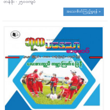
တန်ဖိုး - ၂၅၀၀ကျပ်
အသေးစိတ်ကြည့်ရှုရန် »