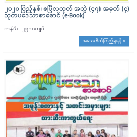
၂၀၂၀ ပြည့်နှစ်၊ ဧပြီလထုတ် အတွဲ (၄၇)၊ အမှတ် (၄)
သုတပဒေသာစာစောင် (e-Book)
တန်ဖိုး - ၂၅၀၀ကျပ်
အသေးစိတ်ကြည့်ရှုရန် »