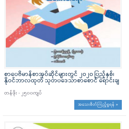
စာပေဗိမာန်စာအုပ်ဆိုင်များတွင် ၂၀၂၀ ပြည့်နှစ်၊
နိုဝင်ဘာလထုတ် သုတပဒေသာစာစောင် ရောင်းချ
တန်ဖိုး - ၂၅၀၀ကျပ်
အသေးစိတ်ကြည့်ရှုရန် »