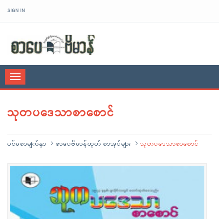
SIGN IN
sarpaybeikman
Toggle
navigation
သုတပဒေသာစာစောင်
ပင်မစာမျက်နှာ
စာပေဗိမာန်ထုတ် စာအုပ်များ
သုတပဒေသာစာစောင်