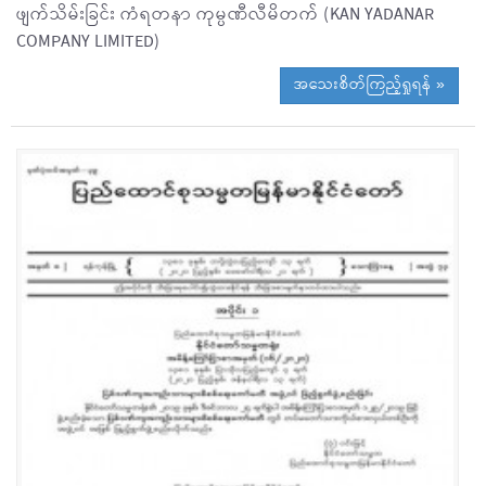
ဖျက်သိမ်းခြင်း ကံရတနာ ကုမ္ပဏီလီမိတက် (KAN YADANAR
COMPANY LIMITED)
အသေးစိတ်ကြည့်ရှုရန် »