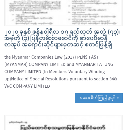
၂၀၂၀ ခုနှစ် ဇန်နဝါရီလ ၁၇ ရက်ထုတ် အတွဲ (၇၃)၊
အမှတ် (၃) ပြန်တမ်းစာစောင်ကို စာပေဗိမာန်
စာအုပ် အရောင်းဆိုင်များမှတဆင့် စတင်ဖြန့်ချိ
the Myanmar Companies Law (2017) PENS FAST
(MYANMAR) COMPANY LIMITED and MYANMAR TATUNG
COMPANY LIMITED (In Members Voluntary Winding-
up)Notice of Special Resolutions pursuant to section 348၊
VRC COMPANY LIMITED
အသေးစိတ်ကြည့်ရှုရန် »