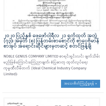
၂၀၂၀ ပြည့်နှစ် ဖေဖော်ဝါရီလ ၂၁ ရက်ထုတ် အတွဲ
(၇၃)၊ အမှတ် (၈) ပြန်တမ်းစာစောင်ကို စာပေဗိမာန်
စာအုပ် အရောင်းဆိုင်များမှတဆင့် စတင်ဖြန့်ချိ
NOBLE GENIUS COMPANY LIMITED စာရင်းရှင်းလင်း ဖျက်သိမ်း
မည်ဖြစ်ကြောင်းကြေညာချက်၊ စံပြဓာတု ထုတ်လုပ်ရေး
ကုမ္ပဏီလီမိတက် (Ideal Chemical Industry Company
Limited)၊
အသေးစိတ်ကြည့်ရှုရန် »