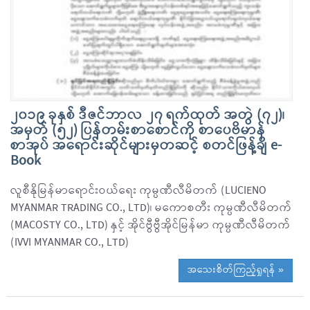
၂၀၁၉ ခုနှစ် ဒီဇင်ဘာလ ၂၇ ရက်ထုတ် အတွဲ (၇၂)၊
အမှတ် (၅၂) ပြန်တမ်းစာစောင်ကို စာပေဗိမာန်
စာအုပ် အရောင်းဆိုင်များမှတဆင့် စတင်ဖြန့်ချိ e-
Book
လူစီနိုမြန်မာရောင်းဝယ်ရေး ကုမ္ပဏီလီမိတက် (LUCIENO
MYANMAR TRADING CO., LTD)၊ မကောစတီး ကုမ္ပဏီလီမိတက်
(MACOSTY CO., LTD) နှင့် အိုင်ဗွီဗွီအိုင်မြန်မာ ကုမ္ပဏီလီမိတက်
(IVVI MYANMAR CO., LTD)
အသေးစိတ်ကြည့်ရှုရန် »