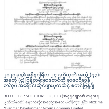
၂၀၂၀ ခုနှစ် ဇန်နဝါရီလ ၂၄ ရက်ထုတ် အတွဲ (၇၃)၊
အမှတ် (၄) ပြန်တမ်းစာစောင်ကို စာပေဗိမာန်
စာအုပ် အရောင်းဆိုင်များမှတဆင့် စတင်ဖြန့်ချိ
DECO - TBSP SOLUTIONS CO., LTD (အစုရှင်များ၏ ဆန္ဒအရ
ဖျက်သိမ်းဆဲ) နောက်ဆုံးအစည်းအဝေး ဖိတ်ကြားခြင်း၊ Mizzima
Myanmar Development Group Company Limited