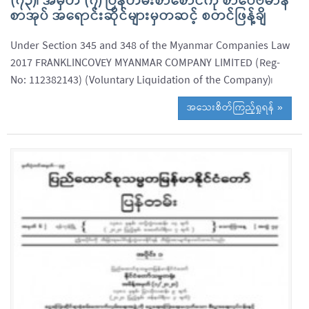
(၇၃)၊ အမှတ် (၇) ပြန်တမ်းစာစောင်ကို စာပေဗိမာန်
စာအုပ် အရောင်းဆိုင်များမှတဆင့် စတင်ဖြန့်ချိ
Under Section 345 and 348 of the Myanmar Companies Law
2017 FRANKLINCOVEY MYANMAR COMPANY LIMITED (Reg-
No: 112382143) (Voluntary Liquidation of the Company)၊
အသေးစိတ်ကြည့်ရှုရန် »