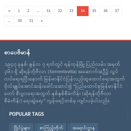
«
1
2
...
31
32
33
34
35
36
37
...
50
51
»
စာပေဗိမာန်
၁၉၄၇ ခုနှစ်၊ ဇွန်လ ၇ ရက်တွင် ရန်ကုန်မြို့၊ ပြည်လမ်း၊ အမှတ်
၃၆၁ ရှိ ဆိုရန်တိုဗီလာ (Sorrentovilla) အဆောက်အဦ၌ လွပ်
လပ်ရေးရပြီးနောက် မြန်မာနိုင်ငံပြန်လည်ထူထောင်ရေးအတွက်
ဗိုလ်ချူပ်အောင်ဆန်းခေါင်းဆောင်၍ “ပြည်ထောင်စုမြန်မာနိုင်ငံ
တော် စီးပွားရေးအတွက် နှစ်နှစ်စီမံကိန်း (ဆိုရန်တိုဗီလာ
စီမံကိန်း) ရေးဆွဲရေး” ကွန်ဖရင့်တစ်ခု ကျင်းပခဲ့ပါသည်။
POPULAR TAGS
ပြိုင်ပွဲများ
စာကြည့်တိုက်
အရောင်းဌာန