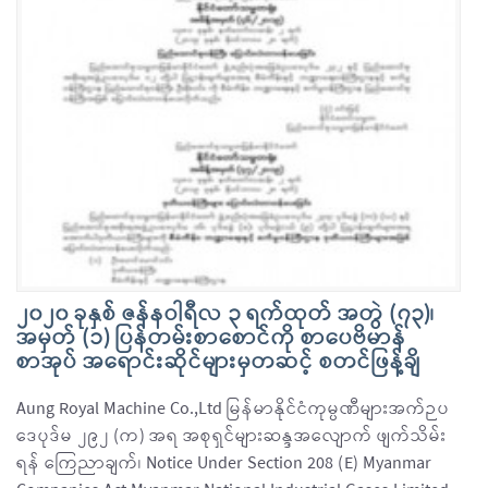
၂၀၂၀ ခုနှစ် ဇန်နဝါရီလ ၃ ရက်ထုတ် အတွဲ (၇၃)၊
အမှတ် (၁) ပြန်တမ်းစာစောင်ကို စာပေဗိမာန်
စာအုပ် အရောင်းဆိုင်များမှတဆင့် စတင်ဖြန့်ချိ
Aung Royal Machine Co.,Ltd မြန်မာနိုင်ငံကုမ္ပဏီများအက်ဉပ
ဒေပုဒ်မ ၂၉၂ (က) အရ အစုရှင်များဆန္ဒအလျောက် ဖျက်သိမ်း
ရန် ကြေညာချက်၊ Notice Under Section 208 (E) Myanmar