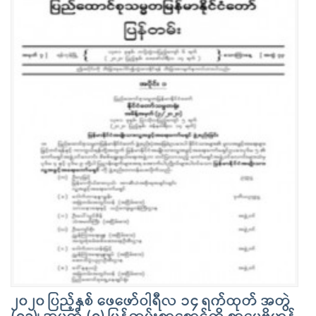
၂၀၂၀ ပြည့်နှစ် ဖေဖော်ဝါရီလ ၁၄ ရက်ထုတ် အတွဲ