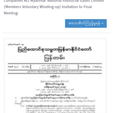
Companies Act Myanmar National Industrial Gases Limited
(Members Voluntary Winding-up) Invitation to Final
Meeting၊
အသေးစိတ်ကြည့်ရှုရန် »