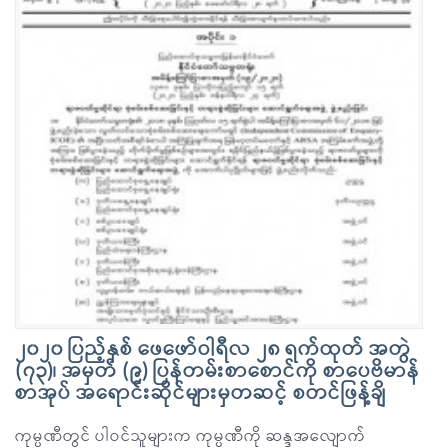
၂၀၂၀ ပြည့်နှစ် ဖေဖော်ဝါရီလ ၂၈ ရက်ထုတ် အတွဲ
(၇၃)၊ အမှတ် (၉) ပြန်တမ်းစာစောင်ကို စာပေဗိမာန်
စာအုပ် အရောင်းဆိုင်များမှတဆင့် စတင်ဖြန့်ချိ
ကုမ္ပဏီတွင် ပါဝင်သူများက ကုမ္ပဏီကို ဆန္ဒအလျောက်