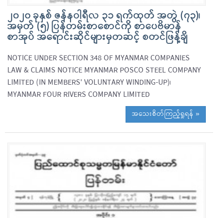
၂၀၂၀ ခုနှစ် ဇန်နဝါရီလ ၃၁ ရက်ထုတ် အတွဲ (၇၃)၊
အမှတ် (၅) ပြန်တမ်းစာစောင်ကို စာပေဗိမာန်
စာအုပ် အရောင်းဆိုင်များမှတဆင့် စတင်ဖြန့်ချိ
NOTICE UNDER SECTION 348 OF MYANMAR COMPANIES
LAW & CLAIMS NOTICE MYANMAR POSCO STEEL COMPANY
LIMITED (IN MEMBERS' VOLUNTARY WINDING-UP)၊
MYANMAR FOUR RIVERS COMPANY LIMITED
အသေးစိတ်ကြည့်ရှုရန် »