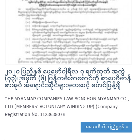
၂၀၂၀ ပြည့်နှစ် ဖေဖော်ဝါရီလ ၇ ရက်ထုတ် အတွဲ
(၇၃)၊ အမှတ် (၆) ပြန်တမ်းစာစောင်ကို စာပေဗိမာန်
စာအုပ် အရောင်းဆိုင်များမှတဆင့် စတင်ဖြန့်ချိ
THE MYANMAR COMPANIES LAW BONCHON MYANMAR CO.,
LTD (MEMBERS' VOLUNTARY WINDING UP) (Company
Registration No. 112363807)၊
အသေးစိတ်ကြည့်ရှုရန် »