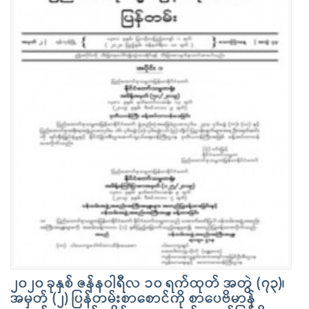
၂၀၂၀ ခုနှစ် ဇန်နဝါရီလ ၁၀ ရက်ထုတ် အတွဲ (၇၃)၊
အမှတ် (၂) ပြန်တမ်းစာစောင်ကို စာပေဗိမာန်