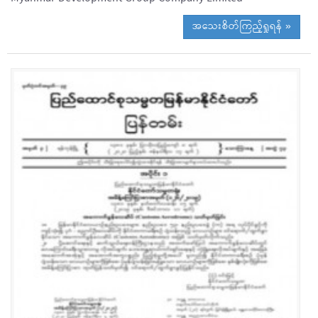
အသေးစိတ်ကြည့်ရှုရန် »