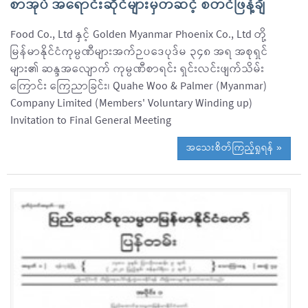
စာအုပ် အရောင်းဆိုင်များမှတဆင့် စတင်ဖြန့်ချိ
Food Co., Ltd နှင့် Golden Myanmar Phoenix Co., Ltd တို့
မြန်မာနိုင်ငံကုမ္ပဏီများအက်ဉပဒေပုဒ်မ ၃၄၈ အရ အစုရှင်
များ၏ ဆန္ဒအလျောက် ကုမ္ပဏီစာရင်း ရှင်းလင်းဖျက်သိမ်း
ကြောင်း ကြေညာခြင်း၊ Quahe Woo & Palmer (Myanmar)
Company Limited (Members' Voluntary Winding up)
Invitation to Final General Meeting
အသေးစိတ်ကြည့်ရှုရန် »