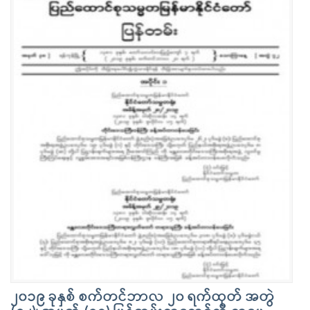
၂၀၁၉ ခုနှစ် စက်တင်ဘာလ ၂၀ ရက်ထုတ် အတွဲ