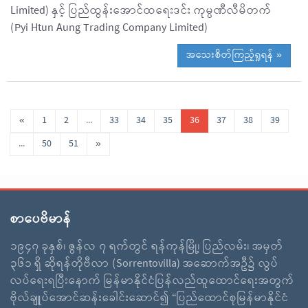
Limited) နှင့် ပြည်ထွန်းအောင်ထရေးဒင်း ကုမ္ပဏီလီမိတက်
(Pyi Htun Aung Trading Company Limited)
အသေးစိတ်ကြည့်ရှုရန် »
«
1
2
...
33
34
35
36
37
38
39
...
50
51
»
စာပေဗိမာန်
၁၉၄၇ ခုနှစ်၊ ဇွန်လ ၇ ရက်တွင် ရန်ကုန်မြို့၊ ပြည်လမ်း၊ အမှတ်
၃၆၁ ရှိ ဆိုရန်တိုဗီလာ (Sorrentovilla) အဆောက်အဦ၌ လွပ်
လပ်ရေးရပြီးနောက် မြန်မာနိုင်ငံပြန်လည်ထူထောင်ရေးအတွက်
ဗိုလ်ချူပ်အောင်ဆန်းခေါင်းဆောင်၍ “ပြည်ထောင်စုမြန်မာနိုင်ငံ