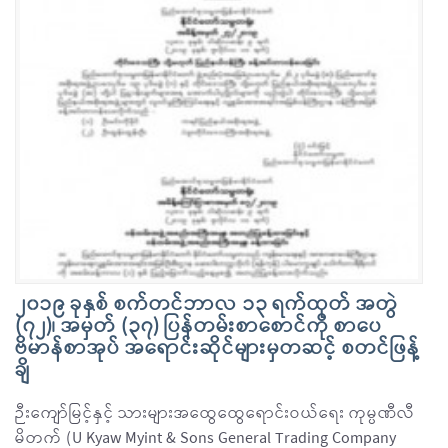
၂၀၁၉ ခုနှစ် စက်တင်ဘာလ ၁၃ ရက်ထုတ် အတွဲ
(၇၂)၊ အမှတ် (၃၇) ပြန်တမ်းစာစောင်ကို စာပေ
ဗိမာန်စာအုပ် အရောင်းဆိုင်များမှတဆင့် စတင်ဖြန့်
ချိ
ဉီးကျော်မြင့်နှင့် သားများအထွေထွေရောင်းဝယ်ရေး ကုမ္ပဏီလီ
မိတက် (U Kyaw Myint & Sons General Trading Company