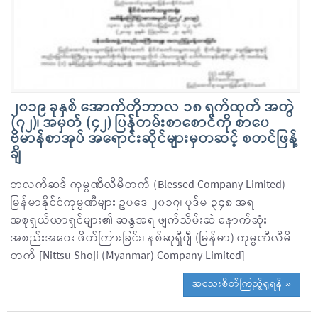
၂၀၁၉ ခုနှစ် အောက်တိုဘာလ ၁၈ ရက်ထုတ် အတွဲ
(၇၂)၊ အမှတ် (၄၂) ပြန်တမ်းစာစောင်ကို စာပေ
ဗိမာန်စာအုပ် အရောင်းဆိုင်များမှတဆင့် စတင်ဖြန့်
ချိ
ဘလက်ဆဒ် ကုမ္ပဏီလီမိတက် (Blessed Company Limited)
မြန်မာနိုင်ငံကုမ္ပဏီများ ဥပဒေ ၂၀၁၇၊ ပုဒ်မ ၃၄၈ အရ
အစုရှယ်ယာရှင်များ၏ ဆန္ဒအရ ဖျက်သိမ်းဆဲ နောက်ဆုံး
အစည်းအဝေး ဖိတ်ကြားခြင်း၊ နစ်ဆူရှီဂျီ (မြန်မာ) ကုမ္ပဏီလီမိ
တက် [Nittsu Shoji (Myanmar) Company Limited]
အသေးစိတ်ကြည့်ရှုရန် »