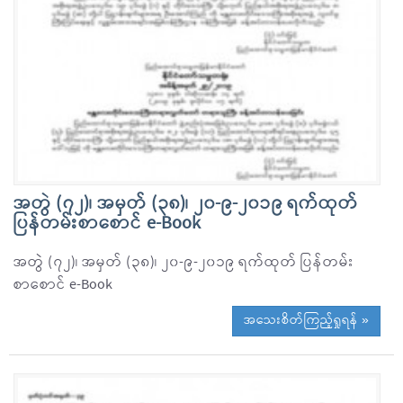
အတွဲ (၇၂)၊ အမှတ် (၃၈)၊ ၂၀-၉-၂၀၁၉ ရက်ထုတ်
ပြန်တမ်းစာစောင် e-Book
အတွဲ (၇၂)၊ အမှတ် (၃၈)၊ ၂၀-၉-၂၀၁၉ ရက်ထုတ် ပြန်တမ်း
စာစောင် e-Book
အသေးစိတ်ကြည့်ရှုရန် »