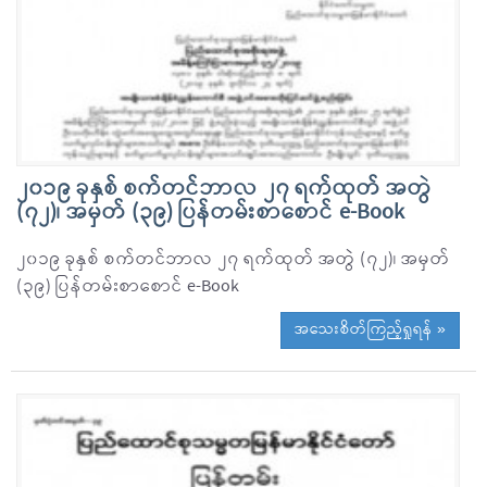
၂၀၁၉ ခုနှစ် စက်တင်ဘာလ ၂၇ ရက်ထုတ် အတွဲ
(၇၂)၊ အမှတ် (၃၉) ပြန်တမ်းစာစောင် e-Book
၂၀၁၉ ခုနှစ် စက်တင်ဘာလ ၂၇ ရက်ထုတ် အတွဲ (၇၂)၊ အမှတ်
(၃၉) ပြန်တမ်းစာစောင် e-Book
အသေးစိတ်ကြည့်ရှုရန် »