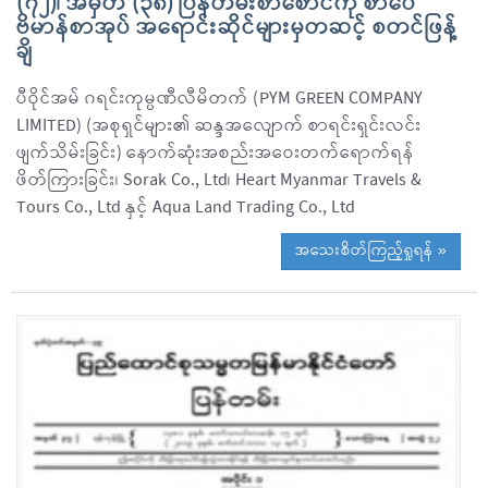
(၇၂)၊ အမှတ် (၃၈) ပြန်တမ်းစာစောင်ကို စာပေ
ဗိမာန်စာအုပ် အရောင်းဆိုင်များမှတဆင့် စတင်ဖြန့်
ချိ
ပီဝိုင်အမ် ဂရင်းကုမ္ပဏီလီမိတက် (PYM GREEN COMPANY
LIMITED) (အစုရှင်များ၏ ဆန္ဒအလျောက် စာရင်းရှင်းလင်း
ဖျက်သိမ်းခြင်း) နောက်ဆုံးအစည်းအဝေးတက်ရောက်ရန်
ဖိတ်ကြားခြင်း၊ Sorak Co., Ltd၊ Heart Myanmar Travels &
Tours Co., Ltd နှင့် Aqua Land Trading Co., Ltd
အသေးစိတ်ကြည့်ရှုရန် »