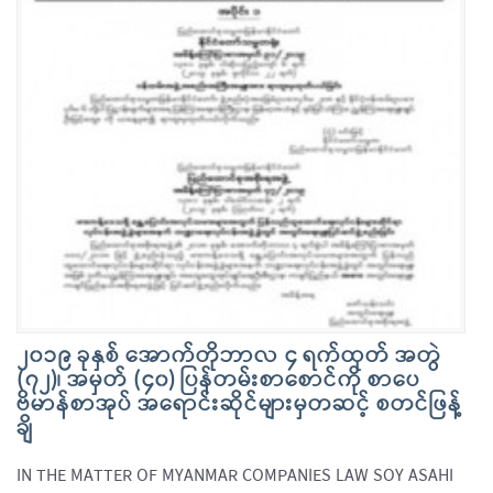
၂၀၁၉ ခုနှစ် အောက်တိုဘာလ ၄ ရက်ထုတ် အတွဲ
(၇၂)၊ အမှတ် (၄၀) ပြန်တမ်းစာစောင်ကို စာပေ
ဗိမာန်စာအုပ် အရောင်းဆိုင်များမှတဆင့် စတင်ဖြန့်
ချိ
IN THE MATTER OF MYANMAR COMPANIES LAW SOY ASAHI