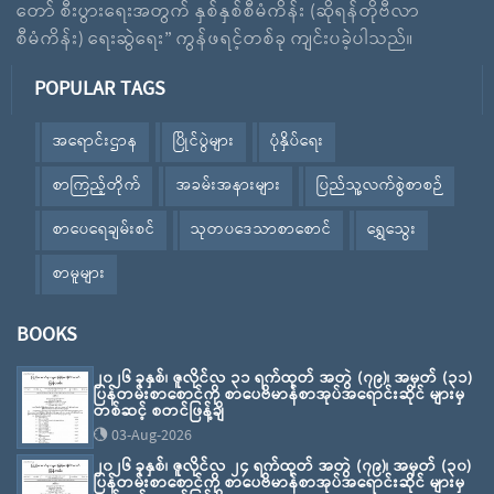
တော် စီးပွားရေးအတွက် နှစ်နှစ်စီမံကိန်း (ဆိုရန်တိုဗီလာ
စီမံကိန်း) ရေးဆွဲရေး” ကွန်ဖရင့်တစ်ခု ကျင်းပခဲ့ပါသည်။
POPULAR TAGS
အရောင်းဌာန
ပြိုင်ပွဲများ
ပုံနှိပ်ရေး
စာကြည့်တိုက်
အခမ်းအနားများ
ပြည်သူ့လက်စွဲစာစဉ်
စာပေရေချမ်းစင်
သုတပဒေသာစာစောင်
ရွှေသွေး
စာမူများ
BOOKS
၂၀၂၆ ခုနှစ်၊ ဇူလိုင်လ ၃၁ ရက်ထုတ် အတွဲ (၇၉)၊ အမှတ် (၃၁)
ပြန်တမ်းစာစောင်ကို စာပေဗိမာန်စာအုပ်အရောင်းဆိုင် များမှ
တစ်ဆင့် စတင်ဖြန့်ချိ
03-Aug-2026
၂၀၂၆ ခုနှစ်၊ ဇူလိုင်လ ၂၄ ရက်ထုတ် အတွဲ (၇၉)၊ အမှတ် (၃၀)
ပြန်တမ်းစာစောင်ကို စာပေဗိမာန်စာအုပ်အရောင်းဆိုင် များမှ