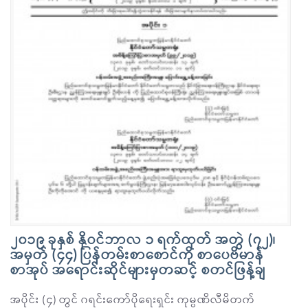
၂၀၁၉ ခုနှစ် နိုဝင်ဘာလ ၁ ရက်ထုတ် အတွဲ (၇၂)၊
အမှတ် (၄၄) ပြန်တမ်းစာစောင်ကို စာပေဗိမာန်
စာအုပ် အရောင်းဆိုင်များမှတဆင့် စတင်ဖြန့်ချ
အပိုင်း (၄) တွင် ဂရင်းကော်ပိုရေးရှင်း ကုမ္ပဏိလီမိတက်