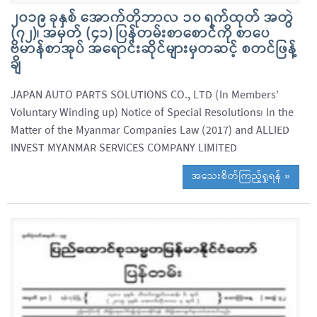
၂၀၁၉ ခုနှစ် အောက်တိုဘာလ ၁၀ ရက်ထုတ် အတွဲ
(၇၂)၊ အမှတ် (၄၁) ပြန်တမ်းစာစောင်ကို စာပေ
ဗိမာန်စာအုပ် အရောင်းဆိုင်များမှတဆင့် စတင်ဖြန့်
ချိ
JAPAN AUTO PARTS SOLUTIONS CO., LTD (In Members'
Voluntary Winding up) Notice of Special Resolutions၊ In the
Matter of the Myanmar Companies Law (2017) and ALLIED
INVEST MYANMAR SERVICES COMPANY LIMITED
အသေးစိတ်ကြည့်ရှုရန် »