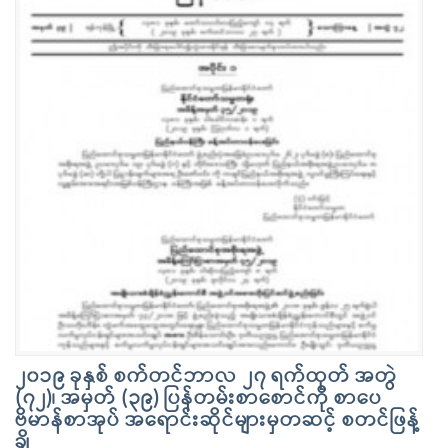
၂၀၁၉ ခုနှစ် စက်တင်ဘာလ ၂၇ ရက်ထုတ် အတွဲ
(၇၂)၊ အမှတ် (၃၉) ပြန်တမ်းစာစောင်ကို စာပေ
ဗိမာန်စာအုပ် အရောင်းဆိုင်များမှတဆင့် စတင်ဖြန့်
ချိ