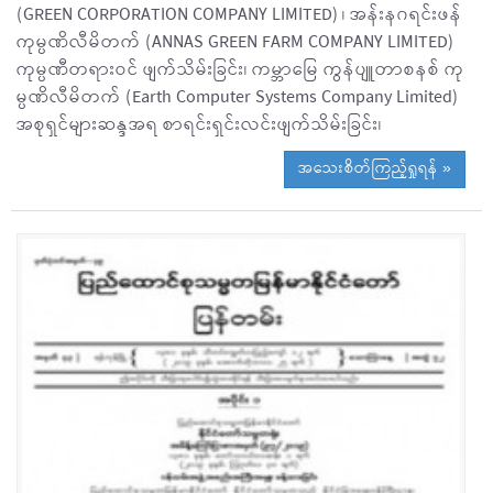
(GREEN CORPORATION COMPANY LIMITED) ၊ အန်းနဂရင်းဖန်
ကုမ္ပဏိလီမိတက် (ANNAS GREEN FARM COMPANY LIMITED)
ကုမ္ပဏီတရားဝင် ဖျက်သိမ်းခြင်း၊ ကမ္ဘာမြေ ကွန်ပျူတာစနစ် ကု
မ္ပဏိလီမိတက် (Earth Computer Systems Company Limited)
အစုရှင်များဆန္ဒအရ စာရင်းရှင်းလင်းဖျက်သိမ်းခြင်း၊
အသေးစိတ်ကြည့်ရှုရန် »