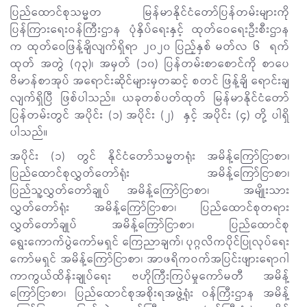
ပြည်ထောင်စုသမ္မတ မြန်မာနိုင်ငံတော်ပြန်တမ်းများကို
ပြန်ကြားရေးဝန်ကြီးဌာန ပုံနှိပ်ရေးနှင့် ထုတ်ဝေရေးဦးစီးဌာန
က ထုတ်ဝေဖြန့်ချိလျက်ရှိရာ ၂၀၂၀ ပြည့်နှစ် မတ်လ ၆ ရက်
ထုတ် အတွဲ (၇၃)၊ အမှတ် (၁၀) ပြန်တမ်းစာစောင်ကို စာပေ
ဗိမာန်စာအုပ် အရောင်းဆိုင်များမှတဆင့် စတင် ဖြန့်ချိ ရောင်းချ
လျက်ရှိပြီ ဖြစ်ပါသည်။ ယခုတစ်ပတ်ထုတ် မြန်မာနိုင်ငံတော်
ပြန်တမ်းတွင် အပိုင်း (၁) အပိုင်း (၂) နှင့် အပိုင်း (၄) တို့ ပါရှိ
ပါသည်။
အပိုင်း (၁) တွင် နိုင်ငံတော်သမ္မတရုံး အမိန့်ကြော်ငြာစာ၊
ပြည်ထောင်စုလွှတ်တော်ရုံး အမိန့်ကြော်ငြာစာ၊
ပြည်သူ့လွှတ်တော်ချုပ် အမိန့်ကြော်ငြာစာ၊ အမျိုးသား
လွှတ်တော်ရုံး အမိန့်ကြော်ငြာစာ၊ ပြည်ထောင်စုတရား
လွှတ်တော်ချုပ် အမိန့်ကြော်ငြာစာ၊ ပြည်ထောင်စု
ရွေးကောက်ပွဲကော်မရှင် ကြေညာချက်၊ ပုဂ္ဂလိကပိုင်ပြုလုပ်ရေး
ကော်မရှင် အမိန့်ကြော်ငြာစာ၊ အာဖရိကဝက်အပြင်းဖျားရောဂါ
ကာကွယ်ထိန်းချုပ်ရေး ဗဟိုကြီးကြပ်မှုကော်မတီ အမိန့်
ကြော်ငြာစာ၊ ပြည်ထောင်စုအစိုးရအဖွဲ့ရုံး ဝန်ကြီးဌာန အမိန့်