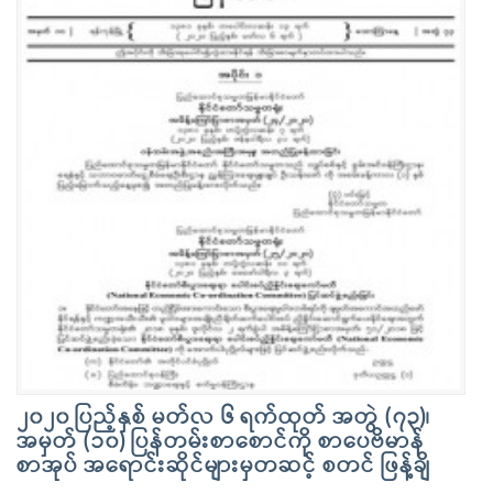
၂၀၂၀ ပြည့်နှစ် မတ်လ ၆ ရက်ထုတ် အတွဲ (၇၃)၊
အမှတ် (၁၀) ပြန်တမ်းစာစောင်ကို စာပေဗိမာန်
စာအုပ် အရောင်းဆိုင်များမှတဆင့် စတင် ဖြန့်ချိ