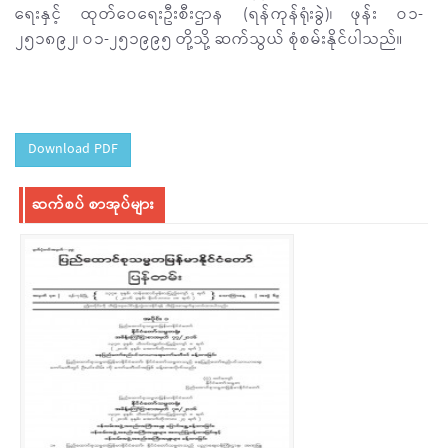
ရေးနှင့် ထုတ်ဝေရေးဦးစီးဌာန (ရန်ကုန်ရုံးခွဲ)၊ ဖုန်း ဝ၁-
၂၅၁၈၉၂၊ ဝ၁-၂၅၁၉၉၅ တို့သို့ ဆက်သွယ် စုံစမ်းနိုင်ပါသည်။
Download PDF
ဆက်စပ် စာအုပ်များ