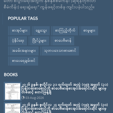
တော် စီးပွားရေးအတွက် နှစ်နှစ်စီမံကိန်း (ဆိုရန်တိုဗီလာ
စီမံကိန်း) ရေးဆွဲရေး” ကွန်ဖရင့်တစ်ခု ကျင်းပခဲ့ပါသည်။
POPULAR TAGS
စာအုပ်များ
ရွှေသွေး
စာကြည့်တိုက်
စာမူများ
ပုံနှိပ်ရေး
ပြိုင်ပွဲများ
စာပေဗိမာန်
အခမ်းအနားများ
သုတပဒေသာစာစောင်
စာပေရေချမ်းစင်
BOOKS
၂၀၂၆ ခုနှစ်၊ ဇူလိုင်လ ၃၁ ရက်ထုတ် အတွဲ (၇၉)၊ အမှတ် (၃၁)
ပြန်တမ်းစာစောင်ကို စာပေဗိမာန်စာအုပ်အရောင်းဆိုင် များမှ
တစ်ဆင့် စတင်ဖြန့်ချိ
03-Aug-2026
၂၀၂၆ ခုနှစ်၊ ဇူလိုင်လ ၂၄ ရက်ထုတ် အတွဲ (၇၉)၊ အမှတ် (၃၀)
ပြန်တမ်းစာစောင်ကို စာပေဗိမာန်စာအုပ်အရောင်းဆိုင် များမှ
တစ်ဆင့် စတင်ဖြန့်ချိ