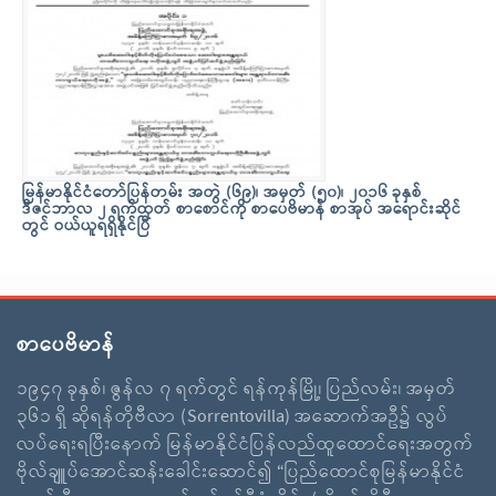
မြန်မာနိုင်ငံတော်ပြန်တမ်း အတွဲ (၆၉)၊ အမှတ် (၅၀)၊ ၂၀၁၆ ခုနှစ်
ဒီဇင်ဘာလ ၂ ရက်ထုတ် စာစောင်ကို စာပေဗိမာန် စာအုပ် အရောင်းဆိုင်
တွင် ဝယ်ယူရရှိနိုင်ပြီ
စာပေဗိမာန်
၁၉၄၇ ခုနှစ်၊ ဇွန်လ ၇ ရက်တွင် ရန်ကုန်မြို့၊ ပြည်လမ်း၊ အမှတ်
၃၆၁ ရှိ ဆိုရန်တိုဗီလာ (Sorrentovilla) အဆောက်အဦ၌ လွပ်
လပ်ရေးရပြီးနောက် မြန်မာနိုင်ငံပြန်လည်ထူထောင်ရေးအတွက်
ဗိုလ်ချူပ်အောင်ဆန်းခေါင်းဆောင်၍ “ပြည်ထောင်စုမြန်မာနိုင်ငံ