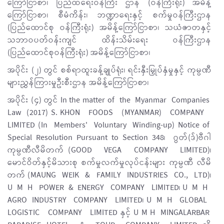
ကြော်ငြာစာ၊ ပြည်ထဲရေးဝန်ကြီး ဌာန (ဝန်ကြီးရုံး) အမိန့်
ကြော်ငြာစာ၊ စီမံကိန်း၊ ဘဏ္ဍာရေးနှင့် စက်မှုဝန်ကြီးဌာန
(ပြည်ထောင်စု ဝန်ကြီးရုံး) အမိန့်ကြော်ငြာစာ၊ သယံဇာတနှင့်
သဘာဝပတ်ဝန်းကျင် ထိန်းသိမ်းရေး ဝန်ကြီးဌာန
(ပြည်ထောင်စုဝန်ကြီးရုံး) အမိန့်ကြော်ငြာစာ၊
အပိုင်း (၂) တွင် စစ်ရာထူးခန့်ချုပ်ရုံး၊ ရင်းနှီးမြှုပ်နှံမှုနှင့် ကုမ္ပဏီ
များညွှန်ကြားမှုဦးစီးဌာန အမိန့်ကြော်ငြာစာ၊
အပိုင်း (၄) တွင် In the matter of the Myanmar Companies
Law (2017) S. KHON FOODS (MYANMAR) COMPANY
LIMITED (In Members' Voluntary Winding-up) Notice of
Special Resolution Pursuant to Section 348၊ ဂွတ်(ဒ်)ဗီဂါ
ကုမ္ပဏီလီမိတက် (GOOD VEGA COMPANY LIMITED)၊
မောင်ဝိတ်နှင့်မိသားစု စက်မှုလက်မှုလုပ်ငန်းများ ကုမ္ပဏီ လီမိ
တက် (MAUNG WEIK & FAMILY INDUSTRIES CO., LTD)၊
U M H POWER & ENERGY COMPANY LIMITED၊ U M H
AGRO INDUSTRY COMPANY LIMITED၊ U M H GLOBAL
LOGISTIC COMPANY LIMITED နှင့် U M H MINGALARBAR