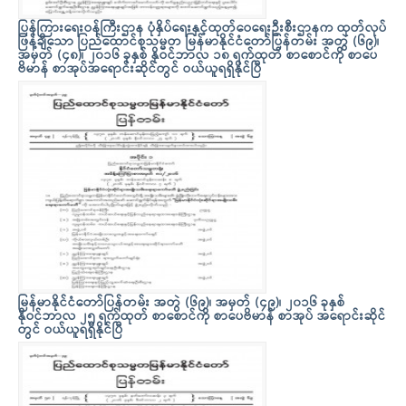
ပြန်ကြားရေးဝန်ကြီးဌာန ပုံနှိပ်ရေးနှင့်ထုတ်ဝေရေးဦးစီးဌာနက ထုတ်လုပ်
ဖြန့်ချိသော ပြည်ထောင်စုသမ္မတ မြန်မာနိုင်ငံတော်ပြန်တမ်း အတွဲ (၆၉)၊
အမှတ် (၄၈)၊ ၂၀၁၆ ခုနှစ် နိုဝင်ဘာလ ၁၈ ရက်ထုတ် စာစောင်ကို စာပေ
ဗိမာန် စာအုပ်အရောင်းဆိုင်တွင် ဝယ်ယူရရှိနိုင်ပြီ
မြန်မာနိုင်ငံတော်ပြန်တမ်း အတွဲ (၆၉)၊ အမှတ် (၄၉)၊ ၂၀၁၆ ခုနှစ်
နိုဝင်ဘာလ ၂၅ ရက်ထုတ် စာစောင်ကို စာပေဗိမာန် စာအုပ် အရောင်းဆိုင်
တွင် ဝယ်ယူရရှိနိုင်ပြီ