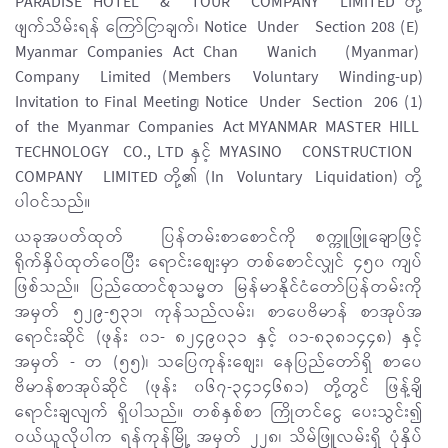
PARADISE HOTEL & TOUR COMPANY LIMITED တို့
ဖျက်သိမ်းရန် ကြော်ငြာချက်၊ Notice Under Section 208 (E)
Myanmar Companies Act Chan Wanich (Myanmar)
Company Limited (Members Voluntary Winding-up)
Invitation to Final Meeting၊ Notice Under Section 206 (1)
of the Myanmar Companies Act MYANMAR MASTER HILL
TECHNOLOGY CO., LTD နှင့် MYASINO CONSTRUCTION
COMPANY LIMITED တို့၏ (In Voluntary Liquidation) တို့
ပါဝင်သည်။
ယခုအပတ်ထုတ် ပြန်တမ်းစာစောင်ကို စက္ကူဖြူချောဖြင့်
ရိုက်နှိပ်ထုတ်ဝေပြီး ရောင်းစျေးမှာ တစ်စောင်လျှင် ၄၅၀ ကျပ်
ဖြစ်သည်။ ပြည်ထောင်စုသမ္မတ မြန်မာနိုင်ငံတော်ပြန်တမ်းကို
အမှတ် ၅၂၉-၅၃၁၊ ကုန်သည်လမ်း၊ စာပေဗိမာန် စာအုပ်အ
ရောင်းဆိုင် (ဖုန်း ၀၁- ၈၂၄၉၀၃၁ နှင့် ၀၁-၈၃၈၁၄၄၈) နှင့်
အမှတ် - တ (၅၅)၊ သပြေကုန်းစျေး၊ နေပြည်တော်ရှိ စာပေ
ဗိမာန်စာအုပ်ဆိုင် (ဖုန်း ၀၆၇-၃၄၁၄၆၈၁) တို့တွင် ဖြန့်ချိ
ရောင်းချလျက် ရှိပါသည်။ တစ်နှစ်စာ ကြိုတင်ငွေ ပေးသွင်း၍
ဝယ်ယူလိုပါက ရန်ကုန်မြို့ အမှတ် ၂၂၈၊ သိမ်ဖြူလမ်းရှိ ပုံနှိပ်