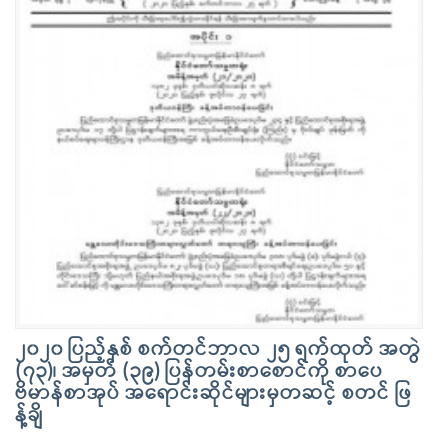
၂၀၂၀ ပြည့်နှစ် စက်တင်ဘာလ ၂၅ ရက်ထုတ် အတွဲ
(၇၃)၊ အမှတ် (၃၉) ပြန်တမ်းစာစောင်ကို စာပေ
ဗိမာန်စာအုပ် အရောင်းဆိုင်များမှတဆင့် စတင် ဖြ
န့်ချိ