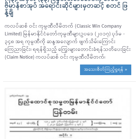
ဗိမာန်စာအုပ် အရောင်းဆိုင်များမှတဆင့် စတင် ဖြ
န့်ချိ
ကလပ်ဆစ် ဝင်း ကုမ္ပဏီလီမိတက် (Classic Win Company
Limited) မြန်မာနိုင်ငံတော်ကုမ္ပဏီများဥပဒေ (၂၀၁၇) ပုဒ်မ -
၃၄၈ အရ ကုမ္ပဏီကို ဆန္ဒအလျောက် ဖျက်သိမ်းကြောင်း
ကြေညာခြင်း၊ ရရန်ရှိသည့် ကြွေးများတောင်းခံရန်သတိပေးခြင်း
(Claim Notice) ကလပ်ဆစ် ဝင်း ကုမ္ပဏီလီမိတက်၊
အသေးစိတ်ကြည့်ရှုရန် »