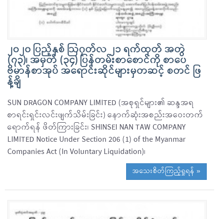
၂၀၂၀ ပြည့်နှစ် ဩဂုတ်လ ၂၁ ရက်ထုတ် အတွဲ
(၇၃)၊ အမှတ် (၃၄) ပြန်တမ်းစာစောင်ကို စာပေ
ဗိမာန်စာအုပ် အရောင်းဆိုင်များမှတဆင့် စတင် ဖြ
န့်ချိ
SUN DRAGON COMPANY LIMITED (အစုရှင်များ၏ ဆန္ဒအရ
စာရင်းရှင်းလင်းဖျက်သိမ်းခြင်း) နောက်ဆုံးအစည်းအဝေးတက်
ရောက်ရန် ဖိတ်ကြားခြင်း၊ SHINSEI NAN TAW COMPANY
LIMITED Notice Under Section 206 (1) of the Myanmar
Companies Act (In Voluntary Liquidation)၊
အသေးစိတ်ကြည့်ရှုရန် »