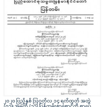
၂၀၂၀ ပြည့်နှစ် ဩဂုတ်လ ၁၄ ရက်ထုတ် အတွဲ
(၇၃)၊ အမှတ် (၃၃) ပြန်တမ်းစာစောင်ကို စာပေ