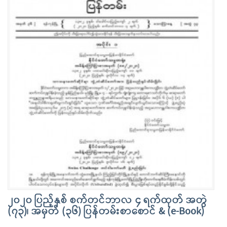
၂၀၂၀ ပြည့်နှစ် စက်တင်ဘာလ ၄ ရက်ထုတ် အတွဲ
(၇၃)၊ အမှတ် (၃၆) ပြန်တမ်းစာစောင် & (e-Book)