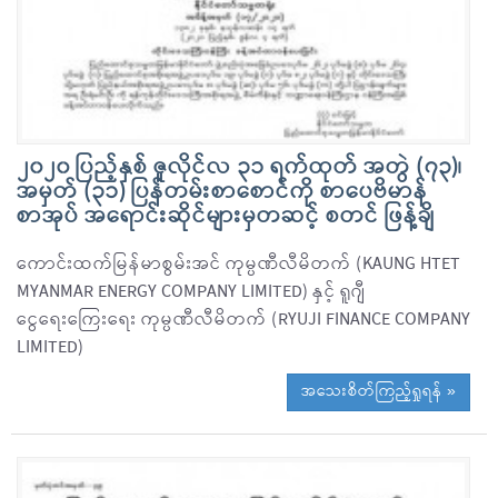
၂၀၂၀ ပြည့်နှစ် ဇူလိုင်လ ၃၁ ရက်ထုတ် အတွဲ (၇၃)၊
အမှတ် (၃၁) ပြန်တမ်းစာစောင်ကို စာပေဗိမာန်
စာအုပ် အရောင်းဆိုင်များမှတဆင့် စတင် ဖြန့်ချိ
ကောင်းထက်မြန်မာစွမ်းအင် ကုမ္ပဏီလီမိတက် (KAUNG HTET
MYANMAR ENERGY COMPANY LIMITED) နှင့် ရူဂျီ
ငွေရေးကြေးရေး ကုမ္ပဏီလီမိတက် (RYUJI FINANCE COMPANY
LIMITED)
အသေးစိတ်ကြည့်ရှုရန် »