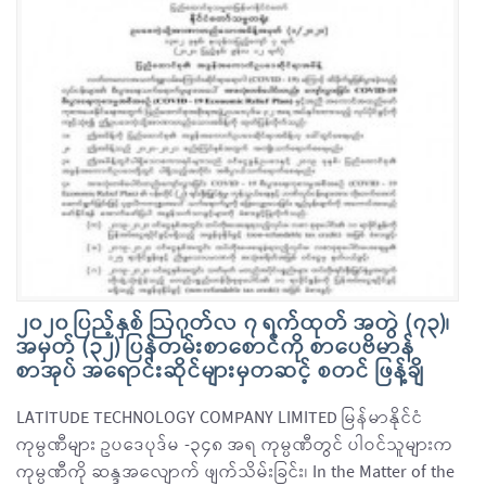
၂၀၂၀ ပြည့်နှစ် ဩဂုတ်လ ၇ ရက်ထုတ် အတွဲ (၇၃)၊
အမှတ် (၃၂) ပြန်တမ်းစာစောင်ကို စာပေဗိမာန်
စာအုပ် အရောင်းဆိုင်များမှတဆင့် စတင် ဖြန့်ချိ
LATITUDE TECHNOLOGY COMPANY LIMITED မြန်မာနိုင်ငံ
ကုမ္ပဏီများ ဥပဒေပုဒ်မ -၃၄၈ အရ ကုမ္ပဏီတွင် ပါဝင်သူများက
ကုမ္ပဏီကို ဆန္ဒအလျောက် ဖျက်သိမ်းခြင်း၊ In the Matter of the