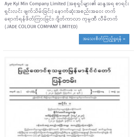
Aye Kyi Min Company Limited (အစုရှင်များ၏ ဆန္ဒအရ စာရင်း
ရှင်းလင်း ဖျက်သိမ်းခြင်း) နောက်ဆုံးအစည်းအဝေး တက်
ရောက်ရန်ဖိတ်ကြားခြင်း၊ ဂျိတ်ကာလာ ကုမ္ပဏီ လီမိတက်
(JADE COLOUR COMPANY LIMITED)
အသေးစိတ်ကြည့်ရှုရန် »