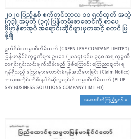
၂၀၂၀ ပြည့်နှစ် စက်တင်ဘာလ ၁၁ ရက်ထုတ် အတွဲ
(၇၃)၊ အမှတ် (၃၇) ပြန်တမ်းစာစောင်ကို စာပေ
ဗိမာန်စာအုပ် အရောင်းဆိုင်များမှတဆင့် စတင် ဖြ
န့်ချိ
ရွက်စိမ်း ကုမ္ပဏီလီမိတက် (GREEN LEAF COMPANY LIMITED)
မြန်မာနိုင်ငံကုမ္ပဏီများ ဥပဒေ (၂၀၁၇) ပုဒ်မ ၃၄၈ အရ ကုမ္ပဏီ
စာရင်းရှင်းလင်းဖျက်သိမ်းမည် ဖြစ်ကြောင်း ကြေညာချက်၊ ရ
ရန်ရှိသည့် ကြွေးများတောင်းခံရန်အသိပေးခြင်း (Claim Notice)
ဘလူးစကိုင်းဘီစီးနပ်စ်ဆိုလူးရှင်းစ် ကုမ္ပဏီလီမိတက် (BLUE
SKY BUSINESS SOLUTIONS COMPANY LIMITED)၊
အသေးစိတ်ကြည့်ရှုရန် »