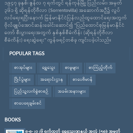
၁၉၄၇ ခုနှစ်၊ ဇွန်လ ၇ ရက်တွင် ရန်ကုန်မြို့၊ ပြည်လမ်း၊ အမှတ်
၃၆၁ ရှိ ဆိုရန်တိုဗီလာ (Sorrentovilla) အဆောက်အဦ၌ လွပ်
လပ်ရေးရပြီးနောက် မြန်မာနိုင်ငံပြန်လည်ထူထောင်ရေးအတွက်
ဗိုလ်ချူပ်အောင်ဆန်းခေါင်းဆောင်၍ “ပြည်ထောင်စုမြန်မာနိုင်ငံ
တော် စီးပွားရေးအတွက် နှစ်နှစ်စီမံကိန်း (ဆိုရန်တိုဗီလာ
စီမံကိန်း) ရေးဆွဲရေး” ကွန်ဖရင့်တစ်ခု ကျင်းပခဲ့ပါသည်။
POPULAR TAGS
စာအုပ်များ
ရွှေသွေး
စာမူများ
စာကြည့်တိုက်
ပြိုင်ပွဲများ
အရောင်းဌာန
စာပေဗိမာန်
ပြည်သူ့လက်စွဲစာစဉ်
အခမ်းအနားများ
စာပေရေချမ်းစင်
BOOKS
၈-၈-၂၀၂၆ ရက်ထုတ် ရွှေသွေးဂျာနယ် အတွဲ (၅၈)၊ အမှတ်