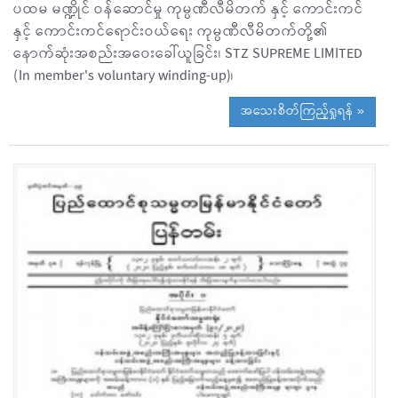
ပထမ မဏ္ဍိုင် ဝန်ဆောင်မှု ကုမ္ပဏီလီမိတက် နှင့် ကောင်းကင်
နှင့် ကောင်းကင်ရောင်းဝယ်ရေး ကုမ္ပဏီလီမိတက်တို့၏
နောက်ဆုံးအစည်းအဝေးခေါ်ယူခြင်း၊ STZ SUPREME LIMITED
(In member's voluntary winding-up)၊
အသေးစိတ်ကြည့်ရှုရန် »