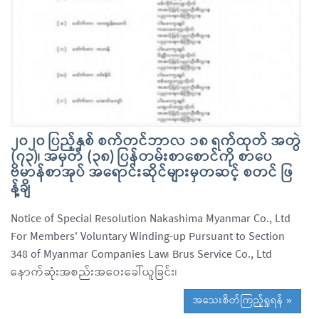
၂၀၂၀ ပြည့်နှစ် စက်တင်ဘာလ ၁၈ ရက်ထုတ် အတွဲ
(၇၃)၊ အမှတ် (၃၈) ပြန်တမ်းစာစောင်ကို စာပေ
ဗိမာန်စာအုပ် အရောင်းဆိုင်များမှတဆင့် စတင် ဖြ
န့်ချိ
Notice of Special Resolution Nakashima Myanmar Co., Ltd
For Members' Voluntary Winding-up Pursuant to Section
348 of Myanmar Companies Law၊ Brus Service Co., Ltd
နောက်ဆုံးအစည်းအဝေးခေါ်ယူခြင်း၊
အသေးစိတ်ကြည့်ရှုရန် »