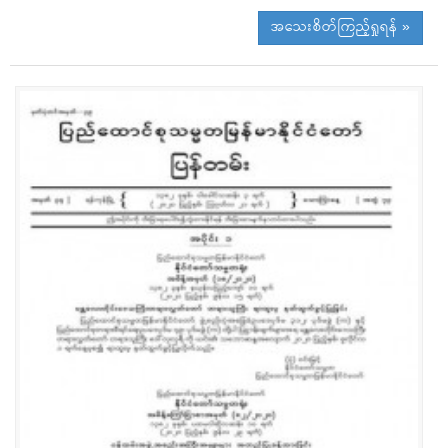
အသေးစိတ်ကြည့်ရှုရန် »