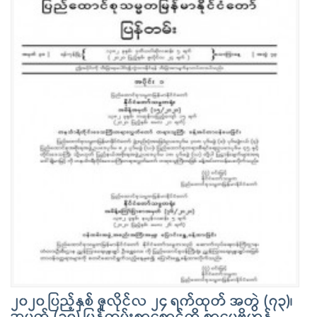
၂၀၂၀ ပြည့်နှစ် ဇူလိုင်လ ၂၄ ရက်ထုတ် အတွဲ (၇၃)၊