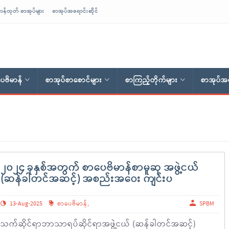
ာန်ထုတ် စာအုပ်များ
စာအုပ်အရောင်းဆိုင်
ေဗိမာန်
စာအုပ်စာစောင်များ
စာကြည့်တိုက်များ
စာအုပ်အရ
၂၀၂၄ ခုနှစ်အတွက် စာပေဗိမာန်စာမူဆု အဖွဲ့ငယ်
(ဆန်ခါတင်အဆင့်) အစည်းအဝေး ကျင်းပ
13-Aug-2025
စာပေဗိမာန်
,
SPBM
သက်ဆိုင်ရာဘာသာရပ်ဆိုင်ရာအဖွဲ့ငယ် (ဆန်ခါတင်အဆင့်)