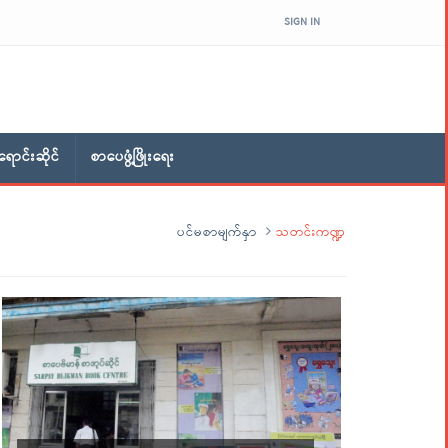
SIGN IN
ောင်းဆိုင်
စာပေဖွံ့ဖြိုးရေး
ပင်မစာမျက်နှာ
သတင်းကဏ္ဍ