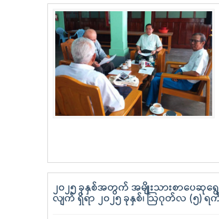
၂၀၂၅ ခုနှစ်အတွက် အမျိုးသားစာပေဆုရွေးခ
လျက် ရှိရာ ၂၀၂၅ ခုနှစ်၊ ဩဂုတ်လ (၅) ရက်တ