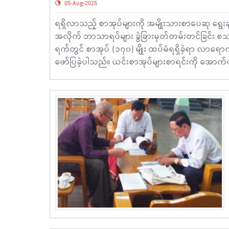
05-Aug-2025
ရရှိလာသည့် စာအုပ်များကို အမျိုးသားစာပေဆု ရွေ
အလိုက် ဘာသာရပ်များ ခွဲခြားမှတ်တမ်းတင်ခြင်း စ
ရက်တွင် စာအုပ် (၁၇၀) မျိုး ထပ်မံရရှိခဲ့ရာ လာရေ
ဖော်ပြခဲ့ပါသည်။ ယင်းစာအုပ်များစာရင်းကို အောက်