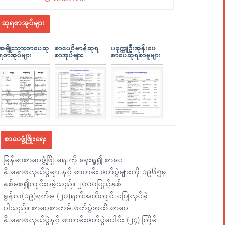
ဆုရစာအုပ်များ
အမျိူးသားစာပေဆု
စာပေဗိမာန်ဆုရ
ပခုက္ကူဦးအုန်းဖေ
ရစာအုပ်များ
စာအုပ်များ
စာပေဆုရစာမူများ
စာပေဖွံ့ဖြိုးရေး
မြန်မာစာပေဖွံ့ဖြိုးရေးကို ရှေးရှု၍ စာပေ
နှီးနှောဖလှယ်ပွဲများနှင့် စာတမ်း ဖတ်ပွဲများကို ၁၉၆၅ခု
နှစ်မှစ၍ကျင်းပခဲ့သည်။ ၂၀၀၀ပြည့်နှစ်
ဇွန်လ(၁၉)ရက်မှ (၂၀)ရက်အထိကျင်းပပြုလုပ်ခဲ့
ပါသည်။ စာပေစာတမ်းဖတ်ပွဲအထိ စာပေ
နှီးနှောဖလှယ်ပွဲနှင့် စာတမ်းဖတ်ပွဲပေါင်း (၂၄) ကြိမ်