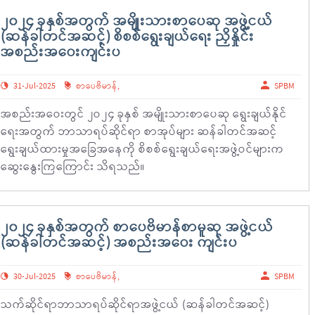
၂၀၂၄ ခုနှစ်အတွက် အမျိုးသားစာပေဆု အဖွဲ့ငယ်
(ဆန်ခါတင်အဆင့်) စိစစ်ရွေးချယ်ရေး ညှိနှိုင်း
အစည်းအဝေးကျင်းပ
31-Jul-2025
စာပေဗိမာန်
,
SPBM
အစည်းအဝေးတွင် ၂ဝ၂၄ ခုနှစ် အမျိုးသားစာပေဆု ရွေးချယ်နိုင်
ရေးအတွက် ဘာသာရပ်ဆိုင်ရာ စာအုပ်များ ဆန်ခါတင်အဆင့်
ရွေးချယ်ထားမှုအခြေအနေကို စိစစ်ရွေးချယ်ရေးအဖွဲ့ဝင်များက
ဆွေးနွေးကြကြောင်း သိရသည်။
၂၀၂၄ ခုနှစ်အတွက် စာပေဗိမာန်စာမူဆု အဖွဲ့ငယ်
(ဆန်ခါတင်အဆင့်) အစည်းအဝေး ကျင်းပ
30-Jul-2025
စာပေဗိမာန်
,
SPBM
သက်ဆိုင်ရာဘာသာရပ်ဆိုင်ရာအဖွဲ့ငယ် (ဆန်ခါတင်အဆင့်)