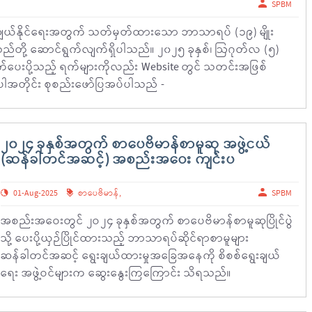
SPBM
းချယ်နိုင်ရေးအတွက် သတ်မှတ်ထားသော ဘာသာရပ် (၁၉) မျိုး
သည်တို့ ဆောင်ရွက်လျက်ရှိပါသည်။ ၂၀၂၅ ခုနှစ်၊ ဩဂုတ်လ (၅)
ာက်ပေးပို့သည့် ရက်များကိုလည်း Website တွင် သတင်းအဖြစ်
ပါအတိုင်း စုစည်းဖော်ပြအပ်ပါသည် -
၂၀၂၄ ခုနှစ်အတွက် စာပေဗိမာန်စာမူဆု အဖွဲ့ငယ်
(ဆန်ခါတင်အဆင့်) အစည်းအဝေး ကျင်းပ
01-Aug-2025
စာပေဗိမာန်
,
SPBM
အစည်းအဝေးတွင် ၂ဝ၂၄ ခုနှစ်အတွက် စာပေဗိမာန်စာမူဆုပြိုင်ပွဲ
သို့ ပေးပို့ယှဉ်ပြိုင်ထားသည့် ဘာသာရပ်ဆိုင်ရာစာမူများ
ဆန်ခါတင်အဆင့် ရွေးချယ်ထားမှုအခြေအနေကို စိစစ်ရွေးချယ်
ရေး အဖွဲ့ဝင်များက ဆွေးနွေးကြကြောင်း သိရသည်။