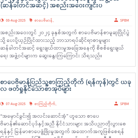
(ဆန်ခါတင်အဆင့်) အစည်းအဝေးကျင်းပ
08-Aug-2025
စာပေဗိမာန်
,
SPBM
အစည်းအဝေးတွင် ၂ဝ၂၄ ခုနှစ်အတွက် စာပေဗိမာန်စာမူဆုပြိုင်ပွဲ
သို့ ပေးပို့ယှဉ်ပြိုင်ထားသည့် ဘာသာရပ်ဆိုင်ရာစာမူများ
ဆန်ခါတင်အဆင့် ရွေးချယ်ထားမှုအခြေအနေကို စိစစ်ရွေးချယ်
ရေး အဖွဲ့ဝင်များက ဆွေးနွေးကြကြောင်း သိရသည်။
စာပေဗိမာန်ပြည်သူ့စာကြည့်တိုက် (ရန်ကုန်)တွင် ယခု
လ ဖတ်ရှုနိုင်သောစာအုပ်များ
07-Aug-2025
စာကြည့်တိုက်
,
SPBM
“အမှောင်ခွင်း၍ အလင်းဆောင်အံ့” ဟူသော စာပေ
ဗိမာန်၏ဆောင်ပုဒ်နှင့်အညီ နိုင်ငံသားများ အသိပညာတိုးပွားစေ
ရန်နှင့် မြန်မာစာပေဖွံ့ဖြိုးမှုအတွက် အထောက်အကူဖြစ်စေရန်