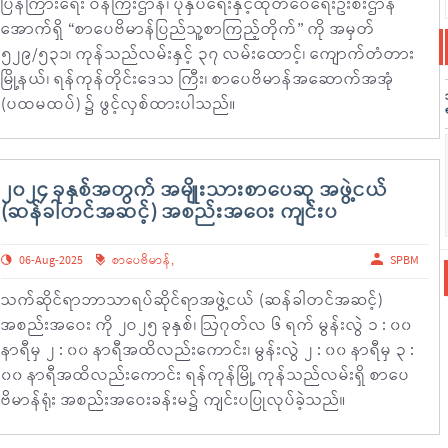
ပြန်ကြားရေး ဝန်ကြီးဌာန၊ ပုံနှိပ်ရေးနှင့်ထုတ်ဝေရေးဦးစီးဌာန
အောက်ရှိ “စာပေဗိမာန်ပြည်သူ့စာကြည့်တိုက်” ကို အမှတ်
၅၂၉/၅၃၁၊ ကုန်သည်လမ်းနှင့် ၃၇ လမ်းထောင့်၊ ကျောက်တံတား
မြို့နယ်၊ ရန်ကုန်တိုင်းဒေသ ကြီး၊ စာပေဗိမာန်အဆောက်အအုံ
(ပထမထပ်) ၌ ဖွင့်လှစ်ထားပါသည်။
၂၀၂၄ ခုနှစ်အတွက် အမျိုးသားစာပေဆု အဖွဲ့ငယ်
(ဆန်ခါတင်အဆင့်) အစည်းအဝေး ကျင်းပ
06-Aug-2025
စာပေဗိမာန်
,
SPBM
သက်ဆိုင်ရာဘာသာရပ်ဆိုင်ရာအဖွဲ့ငယ် (ဆန်ခါတင်အဆင့်)
အစည်းအဝေး ကို ၂ဝ၂၅ ခုနှစ်၊ ဩဂုတ်လ ၆ ရက် မွန်းလွဲ ၁ : ၀၀
နာရီမှ ၂ : ၀၀ နာရီအထိလည်းကောင်း၊ မွန်းလွဲ ၂ : ၀၀ နာရီမှ ၃ :
၀၀ နာရီအထိလည်းကောင်း ရန်ကုန်မြို့ ကုန်သည်လမ်းရှိ စာပေ
ဗိမာန်ရုံး အစည်းအဝေးခန်းမ၌ ကျင်းပပြုလုပ်ခဲ့သည်။