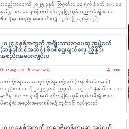
အစည်းအဝေးကို ၂ဝ၂၅ ခုနှစ်၊ ဩဂုတ်လ ၁၃ ရက် နံနက် ၁၀ : ၀၀
နာရီမှ ၁၁ : ၀၀ နာရီအထိ ရန်ကုန်မြို့ ကုန်သည်လမ်းရှိ စာပေ
ဗိမာန်ရုံး အစည်းအဝေးခန်းမ၌ ကျင်းပပြုလုပ်ခဲ့သည်။
၂၀၂၄ ခုနှစ်အတွက် အမျိုးသားစာပေဆု အဖွဲ့ငယ်
(ဆန်ခါတင်အဆင့်) စိစစ်ရွေးချယ်ရေး ညှိနှိုင်း
အစည်းအဝေးကျင်းပ
12-Aug-2025
စာပေဗိမာန်
,
SPBM
သက်ဆိုင်ရာဘာသာရပ်ဆိုင်ရာအဖွဲ့ငယ် (ဆန်ခါတင်အဆင့်)
အစည်းအဝေး ကို ၂ဝ၂၅ ခုနှစ်၊ ဩဂုတ်လ ၁၂ ရက် နံနက် ၁၀ : ၀၀
နာရီမှ ၁၁ : ၀၀ နာရီအထိ ရန်ကုန်မြို့ ကုန်သည်လမ်းရှိ စာပေ
ဗိမာန်ရုံး အစည်းအဝေးခန်းမ၌ ကျင်းပပြုလုပ်ခဲ့သည်။
၂၀၂၄ ခုနှစ်အတွက် စာပေဗိမာန်စာမူဆု အဖွဲ့ငယ်