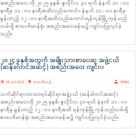
အစည်းအဝေး ကို ၂ဝ၂၅ ခုနှစ်၊ ဇူလိုင်လ ၃၀ ရက် နံနက် ၁၀ : ၀၀
နာရီမှ ၁၁ : ၀၀ နာရီအထိလည်းကောင်း၊ နံနက် ၁၁ : ၀၀ နာရီမှ
မွန်းတည့် ၁၂ : ၀၀ နာရီအထိလည်းကောင်းရန်ကုန်မြို့ ကုန်သည်
လမ်းရှိ စာပေဗိမာန်ရုံး အစည်းအဝေးခန်းမ၌ ကျင်းပပြုလုပ်ခဲ့
သည်။
၂၀၂၄ ခုနှစ်အတွက် အမျိုးသားစာပေဆု အဖွဲ့ငယ်
(ဆန်ခါတင်အဆင့်) အစည်းအဝေး ကျင်းပ
30-Jul-2025
စာပေဗိမာန်
,
SPBM
သက်ဆိုင်ရာဘာသာရပ်ဆိုင်ရာအဖွဲ့ငယ် (ဆန်ခါတင်အဆင့်)
အစည်းအဝေးကို ၂ဝ၂၅ ခုနှစ်၊ ဇူလိုင်လ ၃၀ ရက် နံနက် ၁၁ : ၀၀
နာရီမှ မွန်းတည့် ၁၂ : ၀၀ နာရီအထိ ရန်ကုန်မြို့ ကုန်သည်လမ်းရှိ
စာပေဗိမာန်ရုံး အစည်းအဝေးခန်းမ၌ ကျင်းပပြုလုပ်ခဲ့သည်။