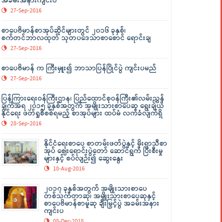
အခမ်းအနားကျင်းပ
27-Sep-2016
စာပေဗိမာန်စာအုပ်ဆိုင်များတွင် ၂၀၁၆ ခုနှစ်၊
စက်တင်ဘာလထုတ် သုတပဒေသာစာစောင် ရောင်းချ
27-Sep-2016
စာပေဗိမာန် က ကြီးမှူး၍ ဘာသာပြန်ပြိုင်ပွဲ ကျင်းပမည်
27-Sep-2016
ပြန်ကြားရေးဝန်ကြီးဌာန၊ ပြည်ထောင်စုဝန်ကြီး၏လမ်းညွှန်
ချက်အရ ၂၀၁၅ ခုနှစ်အတွက် အမျိုးသားစာပေဆု ရွေးချယ်
နိုင်ရေး ဖတ်ရှုစိစစ်ရမည့် စာအုပ်များ ထပ်မံ လက်ခံလျက်ရှိ
28-Sep-2016
နိုင်ငံရေးစာပေ စာတမ်းဖတ်ပွဲနှင့် မိုးရာသီစာ
အုပ် ဈေးရောင်းပွဲတော် ဆောင်ရွက် ပြီးစီးမှု
များနှင့် စပ်လျဉ်း၍ ဆွေးနွေး
18-Aug-2016
၂၀၁၇ ခုနှစ်အတွက် အမျိုးသားစာပေ
တစ်သက်တာဆု၊ အမျိုးသားစာပေဆုနှင့်
စာပေဗိမာန်စာမူဆု ချီးမြှင့်ပွဲ အခမ်းအနား
ကျင်းပ
08-Dec-2018