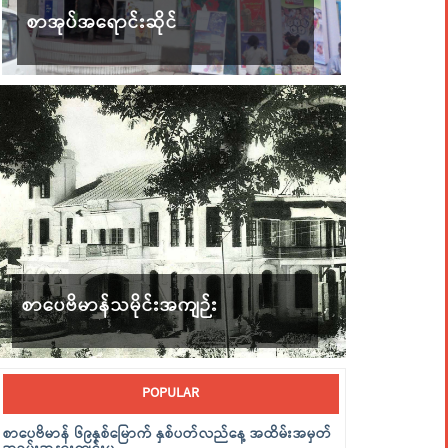
စာအုပ်အရောင်းဆိုင်
စာပေဗိမာန်သမိုင်းအကျဉ်း
POPULAR
စာပေဗိမာန် ၆၉နှစ်မြောက် နှစ်ပတ်လည်နေ့ အထိမ်းအမှတ်