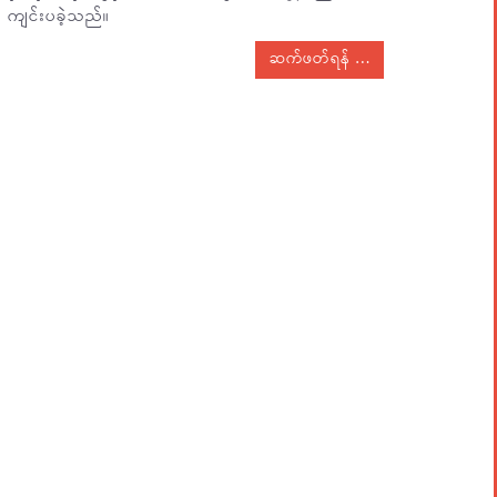
ကျင်းပခဲ့သည်။
ဆက်ဖတ်ရန်