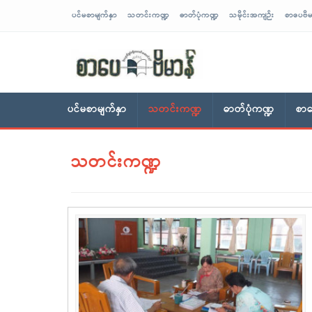
ပင်မစာမျက်နှာ
သတင်းကဏ္ဍ
ဓာတ်ပုံကဏ္ဍ
သမိုင်းအကျဉ်း
စာပေဗိမ
sarpaybeikman
ပင်မစာမျက်နှာ
သတင်းကဏ္ဍ
ဓာတ်ပုံကဏ္ဍ
စာပ
သတင်းကဏ္ဍ