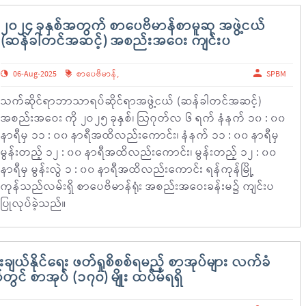
၂၀၂၄ ခုနှစ်အတွက် စာပေဗိမာန်စာမူဆု အဖွဲ့ငယ်
(ဆန်ခါတင်အဆင့်) အစည်းအဝေး ကျင်းပ
06-Aug-2025
စာပေဗိမာန်
,
SPBM
သက်ဆိုင်ရာဘာသာရပ်ဆိုင်ရာအဖွဲ့ငယ် (ဆန်ခါတင်အဆင့်)
အစည်းအဝေး ကို ၂ဝ၂၅ ခုနှစ်၊ ဩဂုတ်လ ၆ ရက် နံနက် ၁၀ : ၀၀
နာရီမှ ၁၁ : ၀၀ နာရီအထိလည်းကောင်း၊ နံနက် ၁၁ : ၀၀ နာရီမှ
မွန်းတည့် ၁၂ : ၀၀ နာရီအထိလည်းကောင်း၊ မွန်းတည့် ၁၂ : ၀၀
နာရီမှ မွန်းလွဲ ၁ : ၀၀ နာရီအထိလည်းကောင်း ရန်ကုန်မြို့
ကုန်သည်လမ်းရှိ စာပေဗိမာန်ရုံး အစည်းအဝေးခန်းမ၌ ကျင်းပ
ပြုလုပ်ခဲ့သည်။
ျယ်နိုင်ရေး ဖတ်ရှုစိစစ်ရမည့် စာအုပ်များ လက်ခံ
ွင် စာအုပ် (၁၇၀) မျိုး ထပ်မံရရှိ