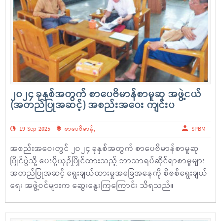
၂၀၂၄ ခုနှစ်အတွက် စာပေဗိမာန်စာမူဆု အဖွဲ့ငယ်
(အတည်ပြုအဆင့်) အစည်းအဝေး ကျင်းပ
19-Sep-2025
စာပေဗိမာန်
,
SPBM
အစည်းအဝေးတွင် ၂ဝ၂၄ ခုနှစ်အတွက် စာပေဗိမာန်စာမူဆု
ပြိုင်ပွဲသို့ ပေးပို့ယှဉ်ပြိုင်ထားသည့် ဘာသာရပ်ဆိုင်ရာစာမူများ
အတည်ပြုအဆင့် ရွေးချယ်ထားမှုအခြေအနေကို စိစစ်ရွေးချယ်
ရေး အဖွဲ့ဝင်များက ဆွေးနွေးကြကြောင်း သိရသည်။