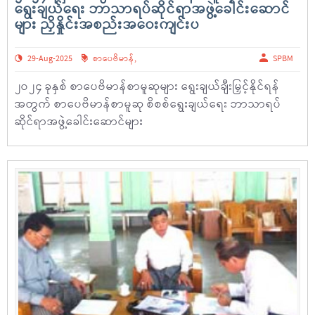
ရွေးချယ်ရေး ဘာသာရပ်ဆိုင်ရာအဖွဲ့ခေါင်းဆောင်
များ ညှိနှိုင်းအစည်းအဝေးကျင်းပ
29-Aug-2025
စာပေဗိမာန်
,
SPBM
၂ဝ၂၄ ခုနှစ် စာပေဗိမာန်စာမူဆုများ ရွေးချယ်ချီးမြှင့်နိုင်ရန်
အတွက် စာပေဗိမာန်စာမူဆု စိစစ်ရွေးချယ်ရေး ဘာသာရပ်
ဆိုင်ရာအဖွဲ့ခေါင်းဆောင်များ