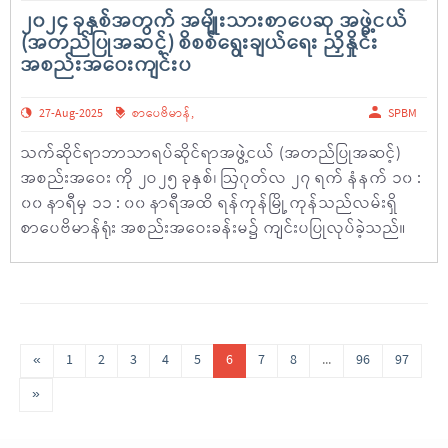
၂၀၂၄ ခုနှစ်အတွက် အမျိုးသားစာပေဆု အဖွဲ့ငယ်
(အတည်ပြုအဆင့်) စိစစ်ရွေးချယ်ရေး ညှိနှိုင်း
အစည်းအဝေးကျင်းပ
27-Aug-2025
စာပေဗိမာန်
,
SPBM
သက်ဆိုင်ရာဘာသာရပ်ဆိုင်ရာအဖွဲ့ငယ် (အတည်ပြုအဆင့်)
အစည်းအဝေး ကို ၂ဝ၂၅ ခုနှစ်၊ ဩဂုတ်လ ၂၇ ရက် နံနက် ၁၀ :
၀၀ နာရီမှ ၁၁ : ၀၀ နာရီအထိ ရန်ကုန်မြို့ ကုန်သည်လမ်းရှိ
စာပေဗိမာန်ရုံး အစည်းအဝေးခန်းမ၌ ကျင်းပပြုလုပ်ခဲ့သည်။
«
1
2
3
4
5
6
7
8
...
96
97
»