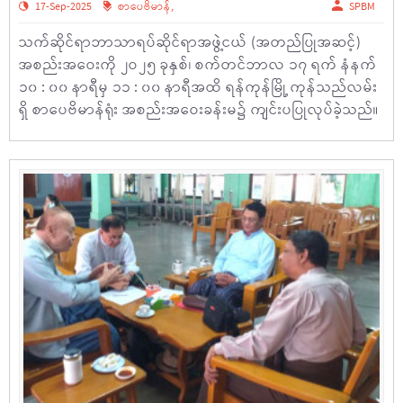
17-Sep-2025
စာပေဗိမာန်
,
SPBM
သက်ဆိုင်ရာဘာသာရပ်ဆိုင်ရာအဖွဲ့ငယ် (အတည်ပြုအဆင့်)
အစည်းအဝေးကို ၂ဝ၂၅ ခုနှစ်၊ စက်တင်ဘာလ ၁၇ ရက် နံနက်
၁၀ : ၀၀ နာရီမှ ၁၁ : ၀၀ နာရီအထိ ရန်ကုန်မြို့ ကုန်သည်လမ်း
ရှိ စာပေဗိမာန်ရုံး အစည်းအဝေးခန်းမ၌ ကျင်းပပြုလုပ်ခဲ့သည်။