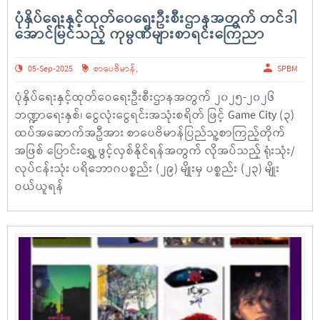
ပုံနှိပ်ရေးနှင့်ထုတ်ဝေရေးဦးစီးဌာနအတွက် တင်ဒါ
အောင်မြင်သည့် ကုမ္ပဏီများစာရင်းကြေညာ
05-Sep-2025
စာပေဗိမာန်
,
SPBM
ပုံနှိပ်ရေးနှင့်ထုတ်ဝေရေးဦးစီးဌာနအတွက် ၂၀၂၅-၂၀၂၆
ဘဏ္ဍာရေးနှစ်၊ ငွေလုံးငွေရင်းအသုံးစရိတ် ဖြင့် Game City (၃)
ထပ်အဆောက်အဦအား စာပေဗိမာန်ပြည်သူ့စာကြည့်တိုက်
အဖြစ် ပြောင်းရွှေ့ ဖွင့်လှစ်နိုင်ရန်အတွက် လိုအပ်သည့် ရုံးသုံး/
လုပ်ငန်းသုံး ပရိဘောဂပစ္စည်း (၂၉) မျိုးမှ ပစ္စည်း (၂၃) မျိုး
ဝယ်ယူရန်