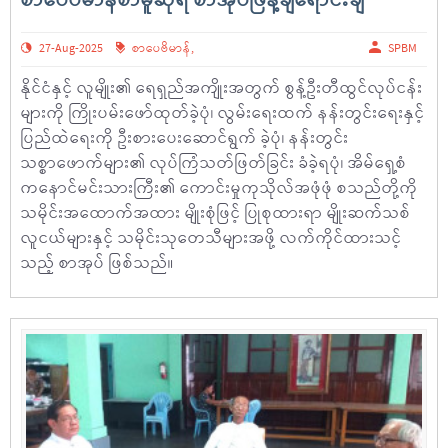
စာပေဗိမာန်စာမူဆုရ စာအုပ်ဖြန့်ချိရောင်းချ
27-Aug-2025
စာပေဗိမာန်
,
SPBM
နိုင်ငံနှင့် လူမျိုး၏ ရေရှည်အကျိုးအတွက် စွန့်ဦးတီထွင်လုပ်ငန်း
များကို ကြိုးပမ်းဖော်ထုတ်ခဲ့ပုံ၊ လွမ်းရေးထက် နန်းတွင်းရေးနှင့်
ပြည်ထဲရေးကို ဦးစားပေးဆောင်ရွက် ခဲ့ပုံ၊ နန်းတွင်း
သစ္စာဖောက်များ၏ လုပ်ကြံသတ်ဖြတ်ခြင်း ခံခဲ့ရပုံ၊ အိမ်ရှေ့စံ
ကနောင်မင်းသားကြီး၏ ကောင်းမှုကုသိုလ်အဖုံဖုံ စသည်တို့ကို
သမိုင်းအထောက်အထား မျိုးစုံဖြင့် ပြုစုထားရာ မျိုးဆက်သစ်
လူငယ်များနှင့် သမိုင်းသုတေသီများအဖို့ လက်ကိုင်ထားသင့်
သည့် စာအုပ် ဖြစ်သည်။