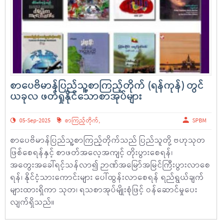
စာပေဗိမာန်ပြည်သူ့စာကြည့်တိုက် (ရန်ကုန်) တွင်
ယခုလ ဖတ်ရှုနိုင်သောစာအုပ်များ
05-Sep-2025
စာကြည့်တိုက်
,
SPBM
စာပေဗိမာန်ပြည်သူ့စာကြည့်တိုက်သည် ပြည်သူတို့ ဗဟုသုတ
ဖြစ်စေရန်နှင့် စာဖတ်အလေ့အကျင့် တိုးပွားစေရန်၊
အတွေးအခေါ်ရင့်သန်လာ၍ ဉာဏ်အမြော်အမြင်ကြီးပွားလာစေ
ရန်၊ နိုင်ငံ့သားကောင်းများ ပေါ်ထွန်းလာစေရန် ရည်ရွယ်ချက်
များထားရှိကာ သုတ၊ ရသစာအုပ်မျိုးစုံဖြင့် ဝန်ဆောင်မှုပေး
လျက်ရှိသည်။