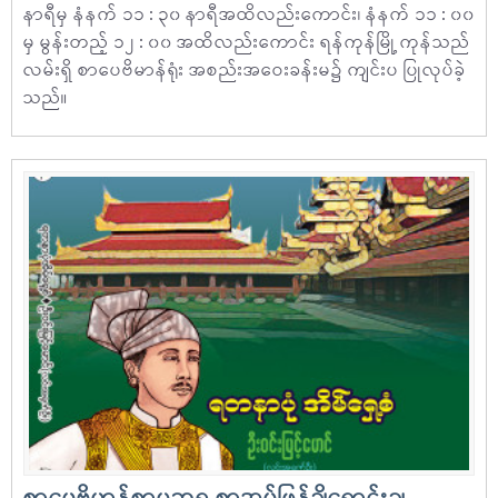
နာရီမှ နံနက် ၁၁ : ၃၀ နာရီအထိလည်းကောင်း၊ နံနက် ၁၁ : ၀၀
မှ မွန်းတည့် ၁၂ : ၀၀ အထိလည်းကောင်း ရန်ကုန်မြို့ ကုန်သည်
လမ်းရှိ စာပေဗိမာန်ရုံး အစည်းအဝေးခန်းမ၌ ကျင်းပ ပြုလုပ်ခဲ့
သည်။