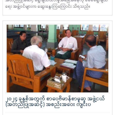
အတည်ပြုအဆင့် ရွေးချယ်ထားမှုအခြေအနေကို စိစစ်ရွေးချယ်
ရေး အဖွဲ့ဝင်များက ဆွေးနွေးကြကြောင်း သိရသည်။
၂၀၂၄ ခုနှစ်အတွက် စာပေဗိမာန်စာမူဆု အဖွဲ့ငယ်
(အတည်ပြုအဆင့်) အစည်းအဝေး ကျင်းပ