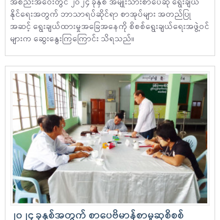
အစည်းအဝေးတွင် ၂ဝ၂၄ ခုနှစ် အမျိုးသားစာပေဆု ရွေးချယ်
နိုင်ရေးအတွက် ဘာသာရပ်ဆိုင်ရာ စာအုပ်များ အတည်ပြု
အဆင့် ရွေးချယ်ထားမှုအခြေအနေကို စိစစ်ရွေးချယ်ရေးအဖွဲ့ဝင်
များက ဆွေးနွေးကြကြောင်း သိရသည်။
၂၀၂၄ ခုနှစ်အတွက် စာပေဗိမာန်စာမူဆုစိစစ်