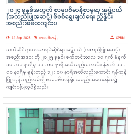
၂၀၂၄ ခုနှစ်အတွက် စာပေဗိမာန်စာမူဆု အဖွဲ့ငယ်
(အတည်ပြုအဆင့်) စိစစ်ရွေးချယ်ရေး ညှိနှိုင်း
အစည်းအဝေးကျင်းပ
12-Sep-2025
စာပေဗိမာန်
,
SPBM
သက်ဆိုင်ရာဘာသာရပ်ဆိုင်ရာအဖွဲ့ငယ် (အတည်ပြုအဆင့်)
အစည်းအဝေး ကို ၂ဝ၂၅ ခုနှစ်၊ စက်တင်ဘာလ ၁၀ ရက် နံနက်
၁၀ : ၀၀ နာရီမှ ၁၁ : ၀၀ နာရီအထိလည်းကောင်း၊ နံနက် ၁၁ :
၀၀ နာရီမှ မွန်းတည့် ၁၂ : ၀၀ နာရီအထိလည်းကောင်း ရန်ကုန်
မြို့ ကုန်သည်လမ်းရှိ စာပေဗိမာန်ရုံး အစည်းအဝေးခန်းမ၌
ကျင်းပပြုလုပ်ခဲ့သည်။