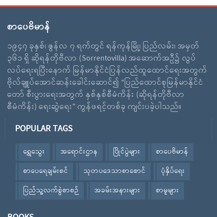
စာပေဗိမာန်
၁၉၄၇ ခုနှစ်၊ ဇွန်လ ၇ ရက်တွင် ရန်ကုန်မြို့၊ ပြည်လမ်း၊ အမှတ်
၃၆၁ ရှိ ဆိုရန်တိုဗီလာ (Sorrentovilla) အဆောက်အဦ၌ လွပ်
လပ်ရေးရပြီးနောက် မြန်မာနိုင်ငံပြန်လည်ထူထောင်ရေးအတွက်
ဗိုလ်ချူပ်အောင်ဆန်းခေါင်းဆောင်၍ “ပြည်ထောင်စုမြန်မာနိုင်ငံ
တော် စီးပွားရေးအတွက် နှစ်နှစ်စီမံကိန်း (ဆိုရန်တိုဗီလာ
စီမံကိန်း) ရေးဆွဲရေး” ကွန်ဖရင့်တစ်ခု ကျင်းပခဲ့ပါသည်။
POPULAR TAGS
ရွှေသွေး
အရောင်းဌာန
ပြိုင်ပွဲများ
စာပေဗိမာန်
စာပေရေချမ်းစင်
သုတပဒေသာစာစောင်
ပုံနှိပ်ရေး
ပြည်သူ့လက်စွဲစာစဉ်
အခမ်းအနားများ
စာမူများ