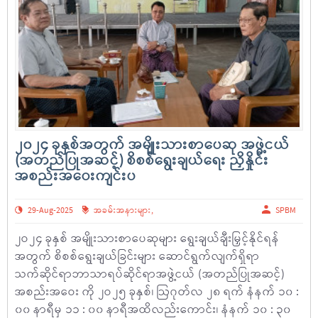
၂၀၂၄ ခုနှစ်အတွက် အမျိုးသားစာပေဆု အဖွဲ့ငယ်
(အတည်ပြုအဆင့်) စိစစ်ရွေးချယ်ရေး ညှိနှိုင်း
အစည်းအဝေးကျင်းပ
29-Aug-2025
အခမ်းအနားများ
,
SPBM
၂ဝ၂၄ ခုနှစ် အမျိုးသားစာပေဆုများ ရွေးချယ်ချီးမြှင့်နိုင်ရန်
အတွက် စိစစ်ရွေးချယ်ခြင်းများ ဆောင်ရွက်လျက်ရှိရာ
သက်ဆိုင်ရာဘာသာရပ်ဆိုင်ရာအဖွဲ့ငယ် (အတည်ပြုအဆင့်)
အစည်းအဝေး ကို ၂ဝ၂၅ ခုနှစ်၊ ဩဂုတ်လ ၂၈ ရက် နံနက် ၁၀ :
၀၀ နာရီမှ ၁၁ : ၀၀ နာရီအထိလည်းကောင်း၊ နံနက် ၁၀ : ၃၀