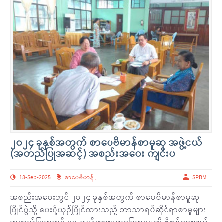
၂၀၂၄ ခုနှစ်အတွက် စာပေဗိမာန်စာမူဆု အဖွဲ့ငယ်
(အတည်ပြုအဆင့်) အစည်းအဝေး ကျင်းပ
18-Sep-2025
စာပေဗိမာန်
,
SPBM
အစည်းအဝေးတွင် ၂ဝ၂၄ ခုနှစ်အတွက် စာပေဗိမာန်စာမူဆု
ပြိုင်ပွဲသို့ ပေးပို့ယှဉ်ပြိုင်ထားသည့် ဘာသာရပ်ဆိုင်ရာစာမူများ