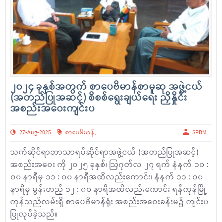
၂၀၂၄ ခုနှစ်အတွက် စာပေဗိမာန်စာမူဆု အဖွဲ့ငယ်
(အတည်ပြုအဆင့်) စိစစ်ရွေးချယ်ရေး ညှိနှိုင်း
အစည်းအဝေးကျင်းပ
27-Aug-2025
စာပေဗိမာန်
,
SPBM
သက်ဆိုင်ရာဘာသာရပ်ဆိုင်ရာအဖွဲ့ငယ် (အတည်ပြုအဆင့်)
အစည်းအဝေး ကို ၂ဝ၂၅ ခုနှစ်၊ ဩဂုတ်လ ၂၇ ရက် နံနက် ၁၀ :
၀၀ နာရီမှ ၁၁ : ၀၀ နာရီအထိလည်းကောင်း၊ နံနက် ၁၁ : ၀၀
နာရီမှ မွန်းတည့် ၁၂ : ၀၀ နာရီအထိလည်းကောင်း ရန်ကုန်မြို့
ကုန်သည်လမ်းရှိ စာပေဗိမာန်ရုံး အစည်းအဝေးခန်းမ၌ ကျင်းပ
ပြုလုပ်ခဲ့သည်။