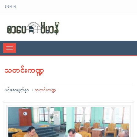
SIGN IN
sarpaybeikman
Toggle
navigation
သတင်းကဏ္ဍ
ပင်မစာမျက်နှာ
သတင်းကဏ္ဍ