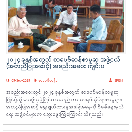
၂၀၂၄ ခုနှစ်အတွက် စာပေဗိမာန်စာမူဆု အဖွဲ့ငယ်
(အတည်ပြုအဆင့်) အစည်းအဝေး ကျင်းပ
05-Sep-2025
စာပေဗိမာန်
,
SPBM
အစည်းအဝေးတွင် ၂ဝ၂၄ ခုနှစ်အတွက် စာပေဗိမာန်စာမူဆု
ပြိုင်ပွဲသို့ ပေးပို့ယှဉ်ပြိုင်ထားသည့် ဘာသာရပ်ဆိုင်ရာစာမူများ
အတည်ပြုအဆင့် ရွေးချယ်ထားမှုအခြေအနေကို စိစစ်ရွေးချယ်
ရေး အဖွဲ့ဝင်များက ဆွေးနွေးကြကြောင်း သိရသည်။