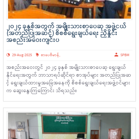
၂၀၂၄ ခုနှစ်အတွက် အမျိုးသားစာပေဆု အဖွဲ့ငယ်
(အတည်ပြုအဆင့်) စိစစ်ရွေးချယ်ရေး ညှိနှိုင်း
အစည်းအဝေးကျင်းပ
29-Aug-2025
စာပေဗိမာန်
,
SPBM
အစည်းအဝေးတွင် ၂ဝ၂၄ ခုနှစ် အမျိုးသားစာပေဆု ရွေးချယ်
နိုင်ရေးအတွက် ဘာသာရပ်ဆိုင်ရာ စာအုပ်များ အတည်ပြုအဆ
င့် ရွေးချယ်ထားမှုအခြေအနေကို စိစစ်ရွေးချယ်ရေးအဖွဲ့ဝင်များ
က ဆွေးနွေးကြကြောင်း သိရသည်။