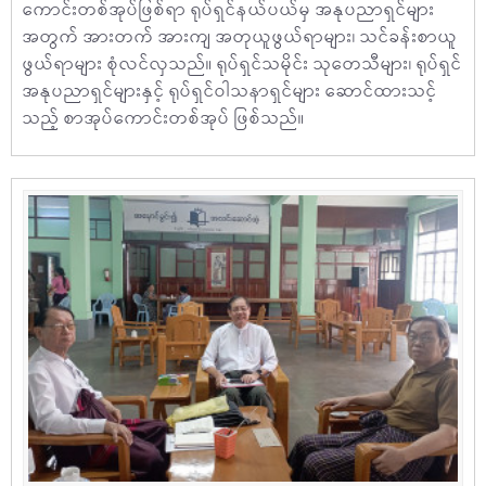
ကောင်းတစ်အုပ်ဖြစ်ရာ ရုပ်ရှင်နယ်ပယ်မှ အနုပညာရှင်များ
အတွက် အားတက် အားကျ အတုယူဖွယ်ရာများ၊ သင်ခန်းစာယူ
ဖွယ်ရာများ စုံလင်လှသည်။ ရုပ်ရှင်သမိုင်း သုတေသီများ၊ ရုပ်ရှင်
အနုပညာရှင်များနှင့် ရုပ်ရှင်ဝါသနာရှင်များ ဆောင်ထားသင့်
သည့် စာအုပ်ကောင်းတစ်အုပ် ဖြစ်သည်။