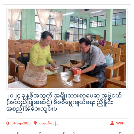
၂၀၂၄ ခုနှစ်အတွက် အမျိုးသားစာပေဆု အဖွဲ့ငယ်
(အတည်ပြုအဆင့်) စိစစ်ရွေးချယ်ရေး ညှိနှိုင်း
အစည်းအဝေးကျင်းပ
04-Sep-2025
စာပေဗိမာန်
,
SPBM