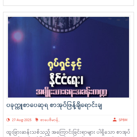
ပခုက္ကူစာပေဆုရ စာအုပ်ဖြန့်ချိရောင်းချ
27-Aug-2025
စာပေဗိမာန်
,
SPBM
ထူးခြားဆန်းသစ်သည့် အကြောင်းခြင်းရာများ ပါရှိသော စာအုပ်