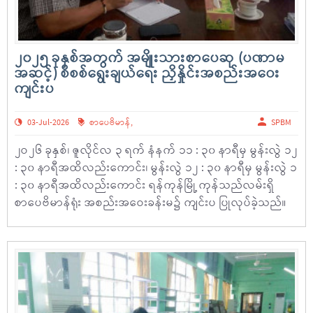
၂၀၂၅ ခုနှစ်အတွက် အမျိုးသားစာပေဆု (ပဏာမ
အဆင့်) စိစစ်ရွေးချယ်ရေး ညှိနှိုင်းအစည်းအဝေး
ကျင်းပ
03-Jul-2026
စာပေဗိမာန်
,
SPBM
၂ဝ၂၆ ခုနှစ်၊ ဇူလိုင်လ ၃ ရက် နံနက် ၁၁ : ၃၀ နာရီမှ မွန်းလွဲ ၁၂
: ၃၀ နာရီအထိလည်းကောင်း၊ မွန်းလွဲ ၁၂ : ၃၀ နာရီမှ မွန်းလွဲ ၁
: ၃၀ နာရီအထိလည်းကောင်း ရန်ကုန်မြို့ ကုန်သည်လမ်းရှိ
စာပေဗိမာန်ရုံး အစည်းအဝေးခန်းမ၌ ကျင်းပ ပြုလုပ်ခဲ့သည်။