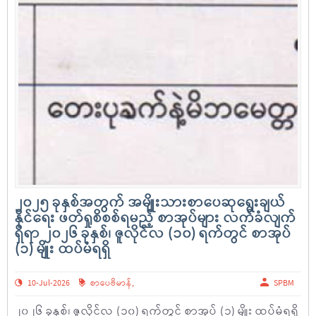
၂၀၂၅ ခုနှစ်အတွက် အမျိုးသားစာပေဆုရွေးချယ်
နိုင်ရေး ဖတ်ရှုစိစစ်ရမည့် စာအုပ်များ လက်ခံလျက်
ရှိရာ ၂၀၂၆ ခုနှစ်၊ ဇူလိုင်လ (၁၀) ရက်တွင် စာအုပ်
(၁) မျိုး ထပ်မံရရှိ
10-Jul-2026
စာပေဗိမာန်
,
SPBM
၂၀၂၆ ခုနှစ်၊ ဇူလိုင်လ (၁၀) ရက်တွင် စာအုပ် (၁) မျိုး ထပ်မံရရှိ