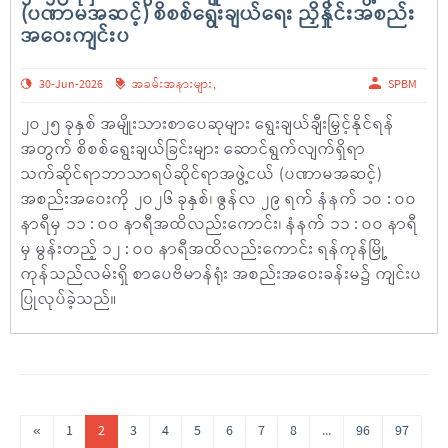
(ပဏာမအဆင့်) စိစစ်ရွေးချယ်ရေး ညှိနှိုင်းအစည်း
အဝေးကျင်းပ
30-Jun-2026
အခမ်းအနားများ
,
SPBM
၂ဝ၂၅ ခုနှစ် အမျိုးသားစာပေဆုများ ရွေးချယ်ချီးမြှင့်နိုင်ရန်
အတွက် စိစစ်ရွေးချယ်ခြင်းများ ဆောင်ရွက်လျက်ရှိရာ
သက်ဆိုင်ရာဘာသာရပ်ဆိုင်ရာအဖွဲ့ငယ် (ပဏာမအဆင့်)
အစည်းအဝေးကို ၂ဝ၂၆ ခုနှစ်၊ ဇွန်လ ၂၉ ရက် နံနက် ၁ဝ : ဝဝ
နာရီမှ ၁၁ : ဝဝ နာရီအထိလည်းကောင်း၊ နံနက် ၁၁ : ဝဝ နာရီ
မှ မွန်းတည့် ၁၂ : ဝဝ နာရီအထိလည်းကောင်း ရန်ကုန်မြို့
ကုန်သည်လမ်းရှိ စာပေဗိမာန်ရုံး အစည်းအဝေးခန်းမ၌ ကျင်းပ
ပြုလုပ်ခဲ့သည်။
«
1
2
3
4
5
6
7
8
...
96
97