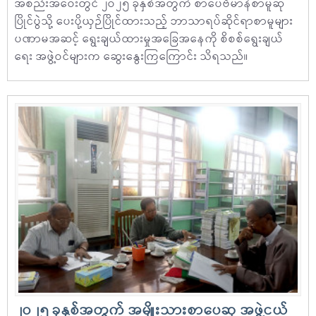
အစည်းအဝေးတွင် ၂ဝ၂၅ ခုနှစ်အတွက် စာပေဗိမာန်စာမူဆု
ပြိုင်ပွဲသို့ ပေးပို့ယှဉ်ပြိုင်ထားသည့် ဘာသာရပ်ဆိုင်ရာစာမူများ
ပဏာမအဆင့် ရွေးချယ်ထားမှုအခြေအနေကို စိစစ်ရွေးချယ်
ရေး အဖွဲ့ဝင်များက ဆွေးနွေးကြကြောင်း သိရသည်။
၂ဝ၂၅ ခုနှစ်အတွက် အမျိုးသားစာပေဆု အဖွဲ့ငယ်