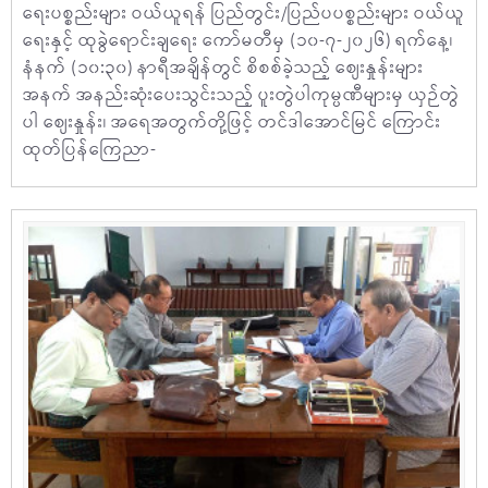
ရေးပစ္စည်းများ ဝယ်ယူရန် ပြည်တွင်း/ပြည်ပပစ္စည်းများ ဝယ်ယူ
ရေးနှင့် ထုခွဲရောင်းချရေး ကော်မတီမှ (၁၀-၇-၂၀၂၆) ရက်နေ့၊
နံနက် (၁၀:၃၀) နာရီအချိန်တွင် စိစစ်ခဲ့သည့် ဈေးနှုန်းများ
အနက် အနည်းဆုံးပေးသွင်းသည့် ပူးတွဲပါကုမ္ပဏီများမှ ယှဉ်တွဲ
ပါ ဈေးနှုန်း၊ အရေအတွက်တို့ဖြင့် တင်ဒါအောင်မြင် ကြောင်း
ထုတ်ပြန်ကြေညာ-