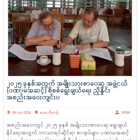
၂၀၂၅ ခုနှစ်အတွက် အမျိုးသားစာပေဆု အဖွဲ့ငယ်
(ပဏာမအဆင့်) စိစစ်ရွေးချယ်ရေး ညှိနှိုင်း
အစည်းအဝေးကျင်းပ
06-Jul-2026
စာပေဗိမာန်
,
SPBM
အစည်းအဝေးတွင် ၂ဝ၂၅ ခုနှစ် အမျိုးသားစာပေဆု ရွေးချယ်
နိုင်ရေးအတွက် ဘာသာရပ်ဆိုင်ရာ စာအုပ်များ ပဏာမအဆင့်