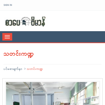
SIGN IN
sarpaybeikman
Toggle
navigation
သတင်းကဏ္ဍ
ပင်မစာမျက်နှာ
သတင်းကဏ္ဍ