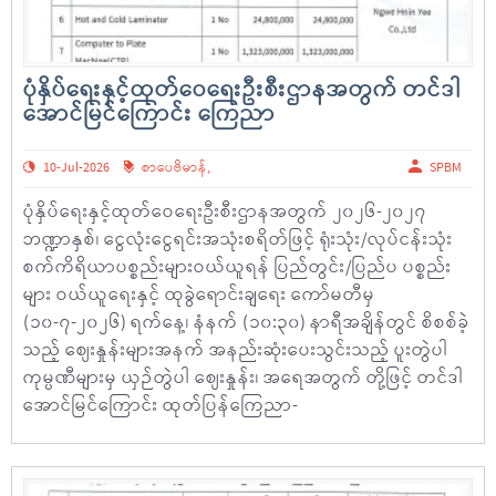
ပုံနှိပ်ရေးနှင့်ထုတ်ဝေရေးဦးစီးဌာနအတွက် တင်ဒါ
အောင်မြင်ကြောင်း ကြေညာ
10-Jul-2026
စာပေဗိမာန်
,
SPBM
ပုံနှိပ်ရေးနှင့်ထုတ်ဝေရေးဦးစီးဌာနအတွက် ၂၀၂၆-၂၀၂၇
ဘဏ္ဍာနှစ်၊ ငွေလုံးငွေရင်းအသုံးစရိတ်ဖြင့် ရုံးသုံး/လုပ်ငန်းသုံး
စက်ကိရိယာပစ္စည်းများဝယ်ယူရန် ပြည်တွင်း/ပြည်ပ ပစ္စည်း
များ ဝယ်ယူရေးနှင့် ထုခွဲရောင်းချရေး ကော်မတီမှ
(၁၀-၇-၂၀၂၆) ရက်နေ့၊ နံနက် (၁၀:၃၀) နာရီအချိန်တွင် စိစစ်ခဲ့
သည့် ဈေးနှုန်းများအနက် အနည်းဆုံးပေးသွင်းသည့် ပူးတွဲပါ
ကုမ္ပဏီများမှ ယှဉ်တွဲပါ ဈေးနှုန်း၊ အရေအတွက် တို့ဖြင့် တင်ဒါ
အောင်မြင်ကြောင်း ထုတ်ပြန်ကြေညာ-