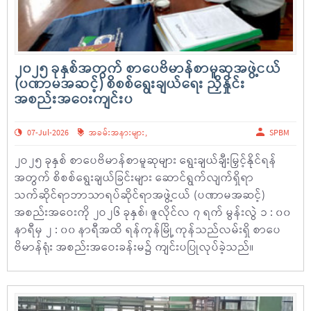
၂၀၂၅ ခုနှစ်အတွက် စာပေဗိမာန်စာမူဆုအဖွဲ့ငယ်
(ပဏာမအဆင့်) စိစစ်ရွေးချယ်ရေး ညှိနှိုင်း
အစည်းအဝေးကျင်းပ
07-Jul-2026
အခမ်းအနားများ
,
SPBM
၂ဝ၂၅ ခုနှစ် စာပေဗိမာန်စာမူဆုများ ရွေးချယ်ချီးမြှင့်နိုင်ရန်
အတွက် စိစစ်ရွေးချယ်ခြင်းများ ဆောင်ရွက်လျက်ရှိရာ
သက်ဆိုင်ရာဘာသာရပ်ဆိုင်ရာအဖွဲ့ငယ် (ပဏာမအဆင့်)
အစည်းအဝေးကို ၂ဝ၂၆ ခုနှစ်၊ ဇူလိုင်လ ၇ ရက် မွန်းလွဲ ၁ : ၀၀
နာရီမှ ၂ : ၀၀ နာရီအထိ ရန်ကုန်မြို့ ကုန်သည်လမ်းရှိ စာပေ
ဗိမာန်ရုံး အစည်းအဝေးခန်းမ၌ ကျင်းပပြုလုပ်ခဲ့သည်။