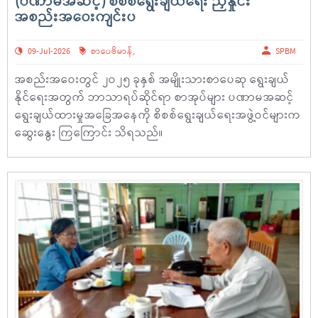
(ပဏာမအဆင့်) စိစစ်ရွေးချယ်ရေး ညှိနှိုင်း
အစည်းအဝေးကျင်းပ
09-Jul-2026
စာပေဗိမာန်
,
SPBM
အစည်းအဝေးတွင် ၂ဝ၂၅ ခုနှစ် အမျိုးသားစာပေဆု ရွေးချယ်
နိုင်ရေးအတွက် ဘာသာရပ်ဆိုင်ရာ စာအုပ်များ ပဏာမအဆင့်
ရွေးချယ်ထားမှုအခြေအနေကို စိစစ်ရွေးချယ်ရေးအဖွဲ့ဝင်များက
ဆွေးနွေး ကြကြောင်း သိရသည်။