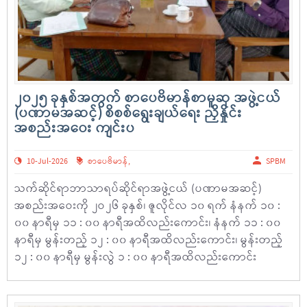
၂၀၂၅ ခုနှစ်အတွက် စာပေဗိမာန်စာမူဆု အဖွဲ့ငယ်
(ပဏာမအဆင့်) စိစစ်ရွေးချယ်ရေး ညှိနှိုင်း
အစည်းအဝေး ကျင်းပ
10-Jul-2026
စာပေဗိမာန်
,
SPBM
သက်ဆိုင်ရာဘာသာရပ်ဆိုင်ရာအဖွဲ့ငယ် (ပဏာမအဆင့်)
အစည်းအဝေးကို ၂ဝ၂၆ ခုနှစ်၊ ဇူလိုင်လ ၁၀ ရက် နံနက် ၁၀ :
၀၀ နာရီမှ ၁၁ : ၀၀ နာရီအထိလည်းကောင်း၊ နံနက် ၁၁ : ၀၀
နာရီမှ မွန်းတည့် ၁၂ : ၀၀ နာရီအထိလည်းကောင်း၊ မွန်းတည့်
၁၂ : ၀၀ နာရီမှ မွန်းလွဲ ၁ : ၀၀ နာရီအထိလည်းကောင်း