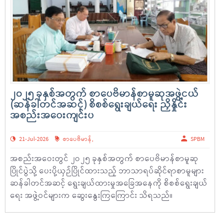
၂၀၂၅ ခုနှစ်အတွက် စာပေဗိမာန်စာမူဆုအဖွဲ့ငယ်
(ဆန်ခါတင်အဆင့်) စိစစ်ရွေးချယ်ရေး ညှိနှိုင်း
အစည်းအဝေးကျင်းပ
21-Jul-2026
စာပေဗိမာန်
,
SPBM
အစည်းအဝေးတွင် ၂ဝ၂၅ ခုနှစ်အတွက် စာပေဗိမာန်စာမူဆု
ပြိုင်ပွဲသို့ ပေးပို့ယှဉ်ပြိုင်ထားသည့် ဘာသာရပ်ဆိုင်ရာစာမူများ
ဆန်ခါတင်အဆင့် ရွေးချယ်ထားမှုအခြေအနေကို စိစစ်ရွေးချယ်
ရေး အဖွဲ့ဝင်များက ဆွေးနွေးကြကြောင်း သိရသည်။