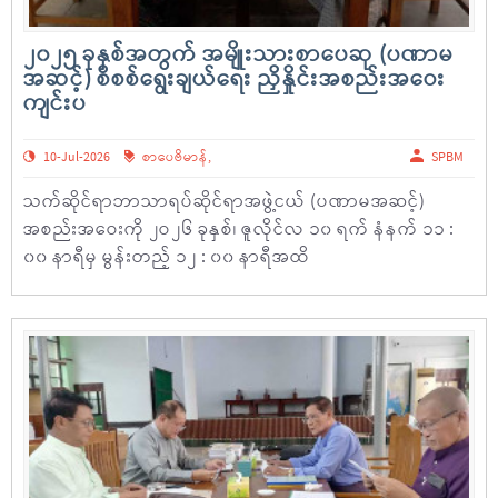
၂၀၂၅ ခုနှစ်အတွက် အမျိုးသားစာပေဆု (ပဏာမ
အဆင့်) စိစစ်ရွေးချယ်ရေး ညှိနှိုင်းအစည်းအဝေး
ကျင်းပ
10-Jul-2026
စာပေဗိမာန်
,
SPBM
သက်ဆိုင်ရာဘာသာရပ်ဆိုင်ရာအဖွဲ့ငယ် (ပဏာမအဆင့်)
အစည်းအဝေးကို ၂ဝ၂၆ ခုနှစ်၊ ဇူလိုင်လ ၁၀ ရက် နံနက် ၁၁ :
၀၀ နာရီမှ မွန်းတည့် ၁၂ : ၀၀ နာရီအထိ