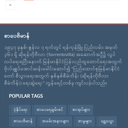
»
စာပေဗိမာန်
၁၉၄၇ ခုနှစ်၊ ဇွန်လ ၇ ရက်တွင် ရန်ကုန်မြို့၊ ပြည်လမ်း၊ အမှတ်
၃၆၁ ရှိ ဆိုရန်တိုဗီလာ (Sorrentovilla) အဆောက်အဦ၌ လွပ်
လပ်ရေးရပြီးနောက် မြန်မာနိုင်ငံပြန်လည်ထူထောင်ရေးအတွက်
ဗိုလ်ချူပ်အောင်ဆန်းခေါင်းဆောင်၍ “ပြည်ထောင်စုမြန်မာနိုင်ငံ
တော် စီးပွားရေးအတွက် နှစ်နှစ်စီမံကိန်း (ဆိုရန်တိုဗီလာ
စီမံကိန်း) ရေးဆွဲရေး” ကွန်ဖရင့်တစ်ခု ကျင်းပခဲ့ပါသည်။
POPULAR TAGS
ပုံနှိပ်ရေး
စာပေရေချမ်းစင်
စာအုပ်များ
စာပေဗိမာန်
အခမ်းအနားများ
စာမူများ
ရွှေသွေး