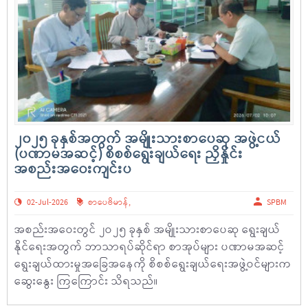
၂၀၂၅ ခုနှစ်အတွက် အမျိုးသားစာပေဆု အဖွဲ့ငယ်
(ပဏာမအဆင့်) စိစစ်ရွေးချယ်ရေး ညှိနှိုင်း
အစည်းအဝေးကျင်းပ
02-Jul-2026
စာပေဗိမာန်
,
SPBM
အစည်းအဝေးတွင် ၂ဝ၂၅ ခုနှစ် အမျိုးသားစာပေဆု ရွေးချယ်
နိုင်ရေးအတွက် ဘာသာရပ်ဆိုင်ရာ စာအုပ်များ ပဏာမအဆင့်
ရွေးချယ်ထားမှုအခြေအနေကို စိစစ်ရွေးချယ်ရေးအဖွဲ့ဝင်များက
ဆွေးနွေး ကြကြောင်း သိရသည်။