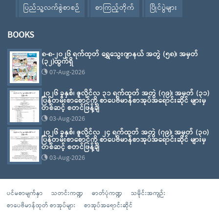
ပြည်သူ့လက်စွဲစာစဉ်
စာကြည့်တိုက်
ပြိုင်ပွဲများ
BOOKS
၈-၈-၂၀၂၆ ရက်ထုတ် ရွှေသွေးဂျာနယ် အတွဲ (၅၈)၊ အမှတ်
(၃၂)ထွက်ရှိ
07-Aug-2026
၂၀၂၆ ခုနှစ်၊ ဇူလိုင်လ ၃၁ ရက်ထုတ် အတွဲ (၇၉)၊ အမှတ် (၃၁)
ပြန်တမ်းစာစောင်ကို စာပေဗိမာန်စာအုပ်အရောင်းဆိုင် များမှ
တစ်ဆင့် စတင်ဖြန့်ချိ
03-Aug-2026
၂၀၂၆ ခုနှစ်၊ ဇူလိုင်လ ၂၄ ရက်ထုတ် အတွဲ (၇၉)၊ အမှတ် (၃၀)
ပြန်တမ်းစာစောင်ကို စာပေဗိမာန်စာအုပ်အရောင်းဆိုင် များမှ
တစ်ဆင့် စတင်ဖြန့်ချိ
03-Aug-2026
ပင်မစာမျက်နှာ
သတင်းကဏ္ဍ
ဓာတ်ပုံကဏ္ဍ
သမိုင်းအကျဉ်း
စာပေဗိမာန်ထုတ် စာအုပ်များ
စာအုပ်အရောင်းဆိုင်