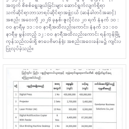
အတွက် စိစစ်ရွေးချယ်ခြင်းများ ဆောင်ရွက်လျက်ရှိရာ
သက်ဆိုင်ရာဘာသာရပ်ဆိုင်ရာအဖွဲ့ငယ် (ဆန်ခါတင်အဆင့်)
အစည်း အဝေးကို ၂ဝ၂၆ ခုနှစ်၊ ဇူလိုင်လ ၂၀ ရက် နံနက် ၁ဝ :
ဝဝ နာရီမှ ၁၁ : ဝဝ နာရီအထိလည်းကောင်း၊ နံနက် ၁၁ : ဝဝ
နာရီမှ မွန်းတည့် ၁၂ : ဝဝ နာရီအထိလည်းကောင်း ရန်ကုန်မြို့
ကုန်သည်လမ်းရှိ စာပေဗိမာန်ရုံး အစည်းအဝေးခန်းမ၌ ကျင်းပ
ပြုလုပ်ခဲ့သည်။