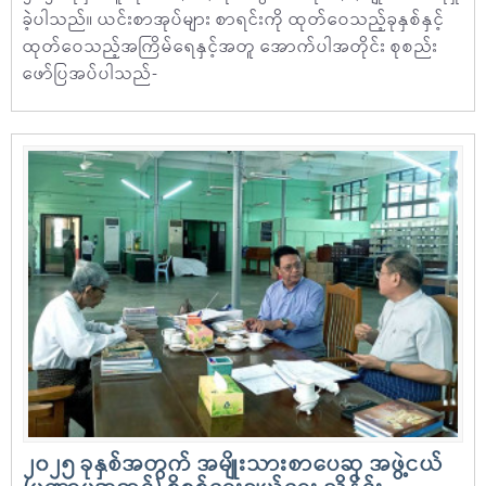
ခဲ့ပါသည်။ ယင်းစာအုပ်များ စာရင်းကို ထုတ်ဝေသည့်ခုနှစ်နှင့်
ထုတ်ဝေသည့်အကြိမ်ရေနှင့်အတူ အောက်ပါအတိုင်း စုစည်း
ဖော်ပြအပ်ပါသည်-
၂၀၂၅ ခုနှစ်အတွက် အမျိုးသားစာပေဆု အဖွဲ့ငယ်