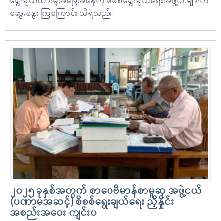
ရွေးချယ်ထားမှုအခြေအနေကို စိစစ်ရွေးချယ်ရေးအဖွဲ့ဝင်များက
ဆွေးနွေး ကြကြောင်း သိရသည်။
၂၀၂၅ ခုနှစ်အတွက် စာပေဗိမာန်စာမူဆု အဖွဲ့ငယ်
(ပဏာမအဆင့်) စိစစ်ရွေးချယ်ရေး ညှိနှိုင်း
အစည်းအဝေး ကျင်းပ