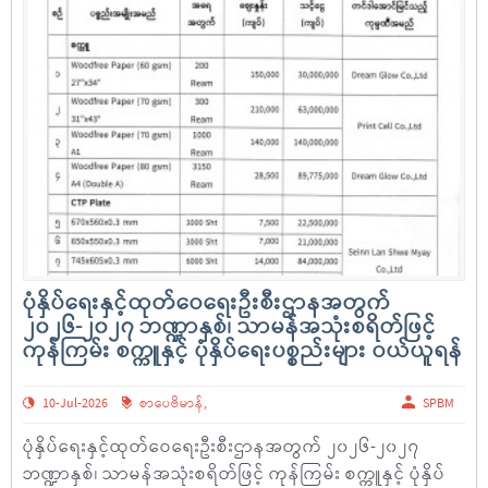
ပုံနှိပ်ရေးနှင့်ထုတ်ဝေရေးဦးစီးဌာနအတွက်
၂၀၂၆-၂၀၂၇ ဘဏ္ဍာနှစ်၊ သာမန်အသုံးစရိတ်ဖြင့်
ကုန်ကြမ်း စက္ကူနှင့် ပုံနှိပ်ရေးပစ္စည်းများ ဝယ်ယူရန်
10-Jul-2026
စာပေဗိမာန်
,
SPBM
ပုံနှိပ်ရေးနှင့်ထုတ်ဝေရေးဦးစီးဌာနအတွက် ၂၀၂၆-၂၀၂၇
ဘဏ္ဍာနှစ်၊ သာမန်အသုံးစရိတ်ဖြင့် ကုန်ကြမ်း စက္ကူနှင့် ပုံနှိပ်