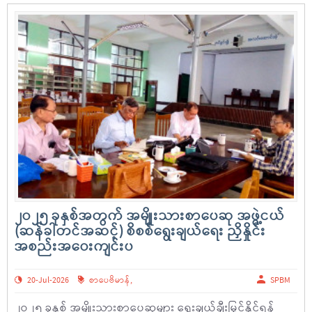
၂ဝ၂၅ ခုနှစ်အတွက် အမျိုးသားစာပေဆု အဖွဲ့ငယ်
(ဆန်ခါတင်အဆင့်) စိစစ်ရွေးချယ်ရေး ညှိနှိုင်း
အစည်းအဝေးကျင်းပ
20-Jul-2026
စာပေဗိမာန်
,
SPBM
၂ဝ၂၅ ခုနှစ် အမျိုးသားစာပေဆုများ ရွေးချယ်ချီးမြှင့်နိုင်ရန်