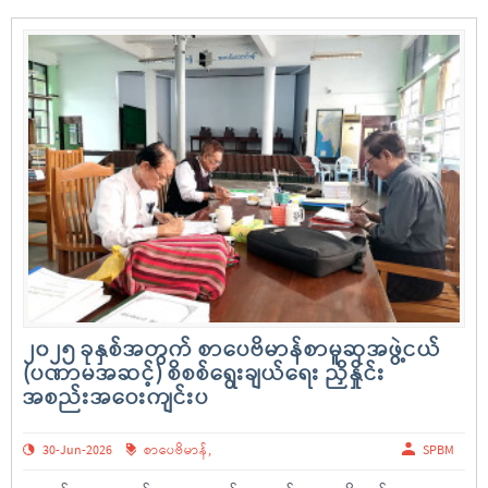
၂၀၂၅ ခုနှစ်အတွက် စာပေဗိမာန်စာမူဆုအဖွဲ့ငယ်
(ပဏာမအဆင့်) စိစစ်ရွေးချယ်ရေး ညှိနှိုင်း
အစည်းအဝေးကျင်းပ
30-Jun-2026
စာပေဗိမာန်
,
SPBM