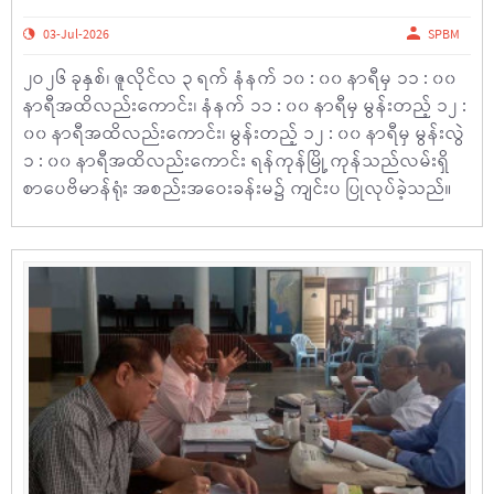
03-Jul-2026
SPBM
၂ဝ၂၆ ခုနှစ်၊ ဇူလိုင်လ ၃ ရက် နံနက် ၁၀ : ၀၀ နာရီမှ ၁၁ : ၀၀
နာရီအထိလည်းကောင်း၊ နံနက် ၁၁ : ၀၀ နာရီမှ မွန်းတည့် ၁၂ :
၀၀ နာရီအထိလည်းကောင်း၊ မွန်းတည့် ၁၂ : ၀၀ နာရီမှ မွန်းလွဲ
၁ : ၀၀ နာရီအထိလည်းကောင်း ရန်ကုန်မြို့ ကုန်သည်လမ်းရှိ
စာပေဗိမာန်ရုံး အစည်းအဝေးခန်းမ၌ ကျင်းပ ပြုလုပ်ခဲ့သည်။