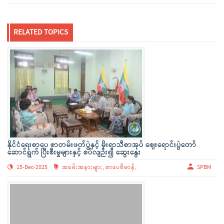
RELATED TOPICS
နိုင်ငံရေးစာပေ စာတမ်းဖတ်ပွဲနှင့် မိုးရာသီစာအုပ် ဈေးရောင်းပွဲတော်
ဆောင်ရွက် ပြီးစီးမှုများနှင့် စပ်လျဉ်း၍ ဆွေးနွေး
15-Dec-2025
အခမ်းအနားများ,
စာပေဗိမာန်,
SPBM