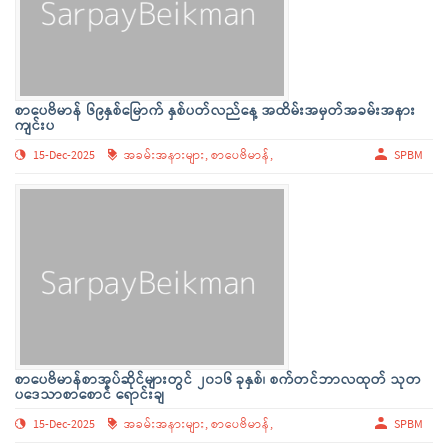
စာပေဗိမာန် ၆၉နှစ်မြောက် နှစ်ပတ်လည်နေ့ အထိမ်းအမှတ်အခမ်းအနား
ကျင်းပ
15-Dec-2025
အခမ်းအနားများ,
စာပေဗိမာန်,
SPBM
စာပေဗိမာန်စာအုပ်ဆိုင်များတွင် ၂၀၁၆ ခုနှစ်၊ စက်တင်ဘာလထုတ် သုတ
ပဒေသာစာစောင် ရောင်းချ
15-Dec-2025
အခမ်းအနားများ,
စာပေဗိမာန်,
SPBM