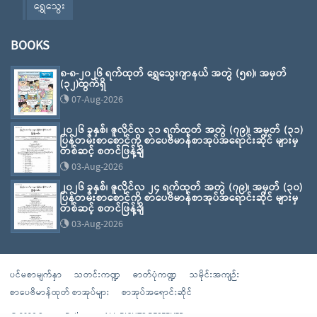
ရွှေသွေး
BOOKS
၈-၈-၂၀၂၆ ရက်ထုတ် ရွှေသွေးဂျာနယ် အတွဲ (၅၈)၊ အမှတ်
(၃၂)ထွက်ရှိ
07-Aug-2026
၂၀၂၆ ခုနှစ်၊ ဇူလိုင်လ ၃၁ ရက်ထုတ် အတွဲ (၇၉)၊ အမှတ် (၃၁)
ပြန်တမ်းစာစောင်ကို စာပေဗိမာန်စာအုပ်အရောင်းဆိုင် များမှ
တစ်ဆင့် စတင်ဖြန့်ချိ
03-Aug-2026
၂၀၂၆ ခုနှစ်၊ ဇူလိုင်လ ၂၄ ရက်ထုတ် အတွဲ (၇၉)၊ အမှတ် (၃၀)
ပြန်တမ်းစာစောင်ကို စာပေဗိမာန်စာအုပ်အရောင်းဆိုင် များမှ
တစ်ဆင့် စတင်ဖြန့်ချိ
03-Aug-2026
ပင်မစာမျက်နှာ
သတင်းကဏ္ဍ
ဓာတ်ပုံကဏ္ဍ
သမိုင်းအကျဉ်း
စာပေဗိမာန်ထုတ် စာအုပ်များ
စာအုပ်အရောင်းဆိုင်
© 2026 Sarpay Beikman - ALL RIGHTS RESERVED