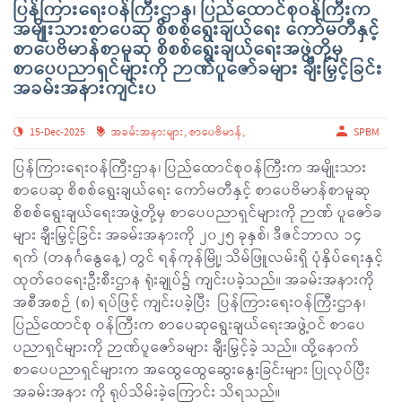
ပြန်ကြားရေးဝန်ကြီးဌာန၊ ပြည်ထောင်စုဝန်ကြီးက
အမျိုးသားစာပေဆု စိစစ်ရွေးချယ်ရေး ကော်မတီနှင့်
စာပေဗိမာန်စာမူဆု စိစစ်ရွေးချယ်ရေးအဖွဲ့တို့မှ
စာပေပညာရှင်များကို ဉာဏ်ပူဇော်ခများ ချီးမြှင့်ခြင်း
အခမ်းအနားကျင်းပ
15-Dec-2025
အခမ်းအနားများ
,
စာပေဗိမာန်
,
SPBM
ပြန်ကြားရေးဝန်ကြီးဌာန၊ ပြည်ထောင်စုဝန်ကြီးက အမျိုးသား
စာပေဆု စိစစ်ရွေးချယ်ရေး ကော်မတီနှင့် စာပေဗိမာန်စာမူဆု
စိစစ်ရွေးချယ်ရေးအဖွဲ့တို့မှ စာပေပညာရှင်များကို ဉာဏ် ပူဇော်ခ
များ ချီးမြှင့်ခြင်း အခမ်းအနားကို ၂၀၂၅ ခုနှစ်၊ ဒီဇင်ဘာလ ၁၄
ရက် (တနင်္ဂနွေနေ့) တွင် ရန်ကုန်မြို့၊ သိမ်ဖြူလမ်းရှိ ပုံနှိပ်ရေးနှင့်
ထုတ်ဝေရေးဦးစီးဌာန ရုံးချုပ်၌ ကျင်းပခဲ့သည်။ အခမ်းအနားကို
အစီအစဉ် (၈) ရပ်ဖြင့် ကျင်းပခဲ့ပြီး ပြန်ကြားရေးဝန်ကြီးဌာန၊
ပြည်ထောင်စု ဝန်ကြီးက စာပေဆုရွေးချယ်ရေးအဖွဲ့ဝင် စာပေ
ပညာရှင်များကို ဉာဏ်ပူဇော်ခများ ချီးမြှင့်ခဲ့ သည်။ ထို့နောက်
စာပေပညာရှင်များက အထွေထွေဆွေးနွေးခြင်းများ ပြုလုပ်ပြီး
အခမ်းအနား ကို ရုပ်သိမ်းခဲ့ကြောင်း သိရသည်။