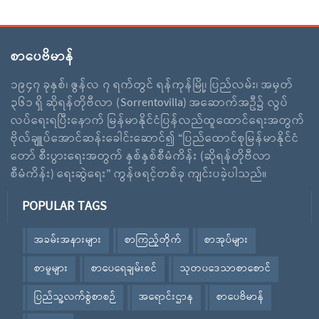
စာပေဗိမာန်
၁၉၄၇ ခုနှစ်၊ ဇွန်လ ၇ ရက်တွင် ရန်ကုန်မြို့၊ ပြည်လမ်း၊ အမှတ်
၃၆၁ ရှိ ဆိုရန်တိုဗီလာ (Sorrentovilla) အဆောက်အဦ၌ လွပ်
လပ်ရေးရပြီးနောက် မြန်မာနိုင်ငံပြန်လည်ထူထောင်ရေးအတွက်
ဗိုလ်ချူပ်အောင်ဆန်းခေါင်းဆောင်၍ “ပြည်ထောင်စုမြန်မာနိုင်ငံ
တော် စီးပွားရေးအတွက် နှစ်နှစ်စီမံကိန်း (ဆိုရန်တိုဗီလာ
စီမံကိန်း) ရေးဆွဲရေး” ကွန်ဖရင့်တစ်ခု ကျင်းပခဲ့ပါသည်။
POPULAR TAGS
အခမ်းအနားများ
စာကြည့်တိုက်
စာအုပ်များ
စာမူများ
စာပေရေချမ်းစင်
သုတပဒေသာစာစောင်
ပြည်သူ့လက်စွဲစာစဉ်
အရောင်းဌာန
စာပေဗိမာန်