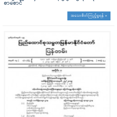
စာစောင်
အသေးစိတ်ကြည့်ရှုရန် »