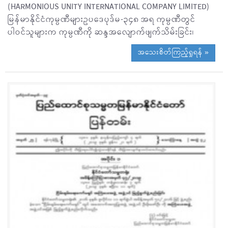
(HARMONIOUS UNITY INTERNATIONAL COMPANY LIMITED)
မြန်မာနိုင်ငံကုမ္ပဏီများဥပဒေပုဒ်မ-၃၄၈ အရ ကုမ္ပဏီတွင်
ပါဝင်သူများက ကုမ္ပဏီကို ဆန္ဒအလျောက်ဖျက်သိမ်းခြင်း၊
အသေးစိတ်ကြည့်ရှုရန် »