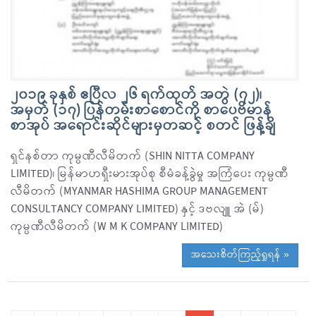
၂၀၁၉ ခုနှစ် ဧပြီလ ၂၆ ရက်ထုတ် အတွဲ (၇၂)၊
အမှတ် (၁၇) ပြန်တမ်းစာစောင်ကို စာပေဗိမာန်
စာအုပ် အရောင်းဆိုင်များမှတဆင့် စတင် ဖြန့်ချိ
ရှင်နစ်တာ ကုမ္ပဏီလီမိတက် (SHIN NITTA COMPANY
LIMITED)၊ မြန်မာဟရှီးမားအုပ်စု စီမံခန့်ခွဲမှု အကြံပေး ကုမ္ပဏီ
လီမိတက် (MYANMAR HASHIMA GROUP MANAGEMENT
CONSULTANCY COMPANY LIMITED) နှင့် ဒဗလျူ အဲ (မ်)
ကုမ္ပဏီလီမိတက် (W M K COMPANY LIMITED)
အသေးစိတ်ကြည့်ရှုရန် »