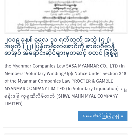
၂၀၁၉ ခုနှစ် မေလ ၃၁ ရက်ထုတ် အတွဲ (၇၂)၊
အမှတ် (၂၂) ပြန်တမ်းစာစောင်ကို စာပေဗိမာန်
စာအုပ် အရောင်းဆိုင်များမှတဆင့် စတင် ဖြန့်ချိ
the Myanmar Companies Law SASA MYANMAR CO., LTD (In
Members' Voluntary Winding-Up)၊ Notice Under Section 348
of the Myanmar Companies Law PROCTER & GAMBLE
MYANMAR COMPANY LIMITED (In Voluntary Liquidation)၊ ရွှေ
မန်းမြေ ကုမ္ပဏီလီမိတက် (SHWE MAHN MYAE COMPANY
LIMITED)
အသေးစိတ်ကြည့်ရှုရန် »