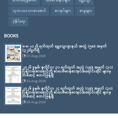
စာပေရေချမ်းစင်
အခမ်းအနားများ
ရွှေသွေး
သုတပဒေသာစာစောင်
စာအုပ်များ
စာမူများ
ပုံနှိပ်ရေး
BOOKS
၈-၈-၂၀၂၆ ရက်ထုတ် ရွှေသွေးဂျာနယ် အတွဲ (၅၈)၊ အမှတ်
(၃၂)ထွက်ရှိ
07-Aug-2026
၂၀၂၆ ခုနှစ်၊ ဇူလိုင်လ ၃၁ ရက်ထုတ် အတွဲ (၇၉)၊ အမှတ် (၃၁)
ပြန်တမ်းစာစောင်ကို စာပေဗိမာန်စာအုပ်အရောင်းဆိုင် များမှ
တစ်ဆင့် စတင်ဖြန့်ချိ
03-Aug-2026
၂၀၂၆ ခုနှစ်၊ ဇူလိုင်လ ၂၄ ရက်ထုတ် အတွဲ (၇၉)၊ အမှတ် (၃၀)
ပြန်တမ်းစာစောင်ကို စာပေဗိမာန်စာအုပ်အရောင်းဆိုင် များမှ
တစ်ဆင့် စတင်ဖြန့်ချိ
03-Aug-2026