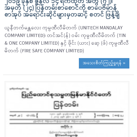
၂၀၁၉ ခုနှစ် ဇွန်လ ၁၄ ရက်ထုတ် အတွဲ (၇၂)၊
အမှတ် (၂၄) ပြန်တမ်းစာစောင်ကို စာပေဗိမာန်
စာအုပ် အရောင်းဆိုင်များမှတဆင့် စတင် ဖြန့်ချိ
ယူနီတက်မန္တလေး ကုမ္ပဏီလီမိတက် (UNITECH MANDALAY
COMPANY LIMITED)၊ တင်အင်(န်) ဝမ်း ကုမ္ပဏီလီမိတက် (TIN
& ONE COMPANY LIMITED) နှင့် ဖိုင်း (ယား) ဆေ့ (ဖ်) ကုမ္ပဏီလီ
မိတက် (FIRE SAFE COMPANY LIMITED)
အသေးစိတ်ကြည့်ရှုရန် »