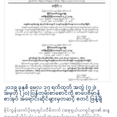
၂၀၁၉ ခုနှစ် မေလ ၁၇ ရက်ထုတ် အတွဲ (၇၂)၊
အမှတ် (၂၀) ပြန်တမ်းစာစောင်ကို စာပေဗိမာန်
စာအုပ် အရောင်းဆိုင်များမှတဆင့် စတင် ဖြန့်ချိ
မိုင်ကွန်းကော်ပိုရေးရှင်းလီမိတက် (အစုရှယ်ယာရှင်များ၏ ဆန္ဒ