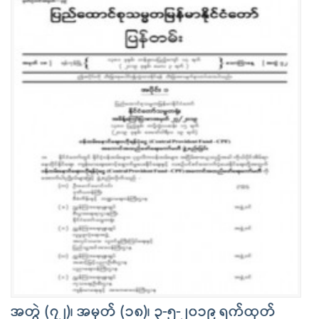
အတွဲ (၇၂)၊ အမှတ် (၁၈)၊ ၃-၅-၂၀၁၉ ရက်ထုတ်