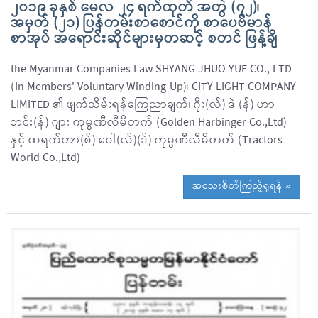
၂၀၁၉ ခုနှစ် မေလ ၂၄ ရက်ထုတ် အတွဲ (၇၂)၊
အမှတ် (၂၁) ပြန်တမ်းစာစောင်ကို စာပေဗိမာန်
စာအုပ် အရောင်းဆိုင်များမှတဆင့် စတင် ဖြန့်ချိ
the Myanmar Companies Law SHYANG JHUO YUE CO., LTD
(In Members' Voluntary Winding-Up)၊ CITY LIGHT COMPANY
LIMITED ၏ ဖျက်သိမ်းရန်ကြေညာချက်၊ ဂိုး(လ်) ဒဲ (န်) ဟာ
ဘင်း(န်) ဂျား ကုမ္ပဏီလီမိတက် (Golden Harbinger Co.,Ltd)
နှင့် ထရက်တာ(စ်) ဝေါ(လ်)(ဒ်) ကုမ္ပဏီလီမိတက် (Tractors
World Co.,Ltd)
အသေးစိတ်ကြည့်ရှုရန် »