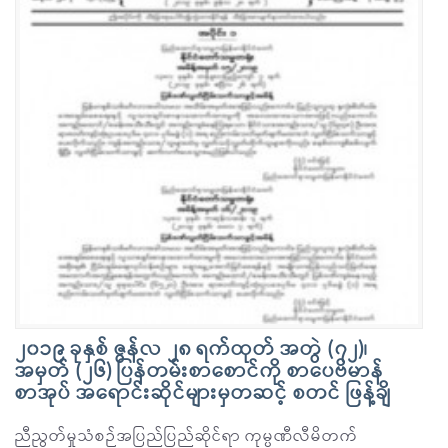
၂၀၁၉ ခုနှစ် ဇွန်လ ၂၈ ရက်ထုတ် အတွဲ (၇၂)၊
အမှတ် (၂၆) ပြန်တမ်းစာစောင်ကို စာပေဗိမာန်
စာအုပ် အရောင်းဆိုင်များမှတဆင့် စတင် ဖြန့်ချိ
ညီညွတ်မှုသံစဉ်အပြည်ပြည်ဆိုင်ရာ ကုမ္ပဏီလီမိတက်