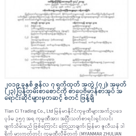
၂၀၁၉ ခုနှစ် ဇွန်လ ၇ ရက်ထုတ် အတွဲ (၇၂)၊ အမှတ်
(၂၃) ပြန်တမ်းစာစောင်ကို စာပေဗိမာန်စာအုပ် အ
ရောင်းဆိုင်များမှတဆင့် စတင် ဖြန့်ချိ
Tian Ci Trading Co., Ltd မြန်မာနိုင်ငံကုမ္ပဏီများအက်ဥပဒေ
ပုဒ်မ ၃၅၇ အရ ကုမ္ပဏီအား အပြီးသတ်စာရင်းရှင်းလင်း
ဖျက်သိမ်းမည် ဖြစ်ကြောင်း ကြေညာချက်၊ မြန်မာ ဇူလီယန် ဒါ
ရိုက် မားကတ်တင်း ကုမ္ပဏီလီမိတက် (MYANMAR ZHULIAN