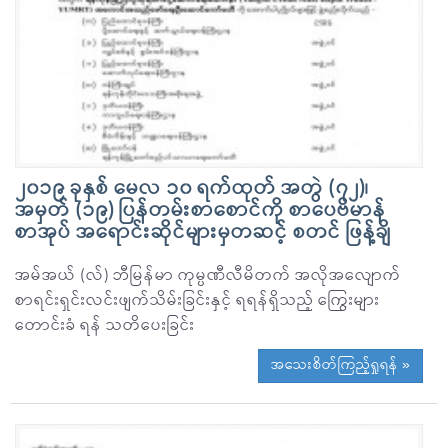
၂၀၁၉ ခုနှစ် မေလ ၁၀ ရက်ထုတ် အတွဲ (၇၂)၊
အမှတ် (၁၉) ပြန်တမ်းစာစောင်ကို စာပေဗိမာန်
စာအုပ် အရောင်းဆိုင်များမှတဆင့် စတင် ဖြန့်ချိ
အမ်အယ် (လ်) ဘီမြန်မာ ကုမ္ပဏီလီမိတက် အလိုအလျောက်
စာရင်းရှင်းလင်းဖျက်သိမ်းခြင်းနှင့် ရရန်ရှိသည့် ကြွေးများ
တောင်းခံ ရန် သတိပေးခြင်း
အသေးစိတ်ကြည့်ရှုရန် »