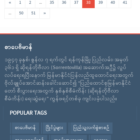
«
1
2
...
35
36
37
38
39
40
41
...
50
51
»
စာပေဗိမာန်
၁၉၄၇ ခုနှစ်၊ ဇွန်လ ၇ ရက်တွင် ရန်ကုန်မြို့၊ ပြည်လမ်း၊ အမှတ်
၃၆၁ ရှိ ဆိုရန်တိုဗီလာ (Sorrentovilla) အဆောက်အဦ၌ လွပ်
လပ်ရေးရပြီးနောက် မြန်မာနိုင်ငံပြန်လည်ထူထောင်ရေးအတွက်
ဗိုလ်ချူပ်အောင်ဆန်းခေါင်းဆောင်၍ “ပြည်ထောင်စုမြန်မာနိုင်ငံ
တော် စီးပွားရေးအတွက် နှစ်နှစ်စီမံကိန်း (ဆိုရန်တိုဗီလာ
စီမံကိန်း) ရေးဆွဲရေး” ကွန်ဖရင့်တစ်ခု ကျင်းပခဲ့ပါသည်။
POPULAR TAGS
စာပေဗိမာန်
ပြိုင်ပွဲများ
ပြည်သူ့လက်စွဲစာစဉ်