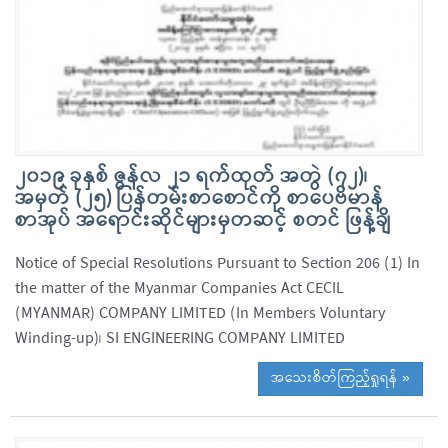
၂၀၁၉ ခုနှစ် ဇွန်လ ၂၁ ရက်ထုတ် အတွဲ (၇၂)၊
အမှတ် (၂၅) ပြန်တမ်းစာစောင်ကို စာပေဗိမာန်
စာအုပ် အရောင်းဆိုင်များမှတဆင့် စတင် ဖြန့်ချိ
Notice of Special Resolutions Pursuant to Section 206 (1) In
the matter of the Myanmar Companies Act CECIL
(MYANMAR) COMPANY LIMITED (In Members Voluntary
Winding-up)၊ SI ENGINEERING COMPANY LIMITED
အသေးစိတ်ကြည့်ရှုရန် »