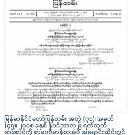
မြန်မာနိုင်ငံတော်ပြန်တမ်း အတွဲ (၇၁)၊ အမှတ်
(၄၅)၊ ၂၀၁၈ ခုနှစ် နိုဝင်ဘာလ ၉ ရက်ထုတ်
စာစောင်ကို စာပေဗိမာန်စာအုပ် အရောင်းဆိုင်တွင်