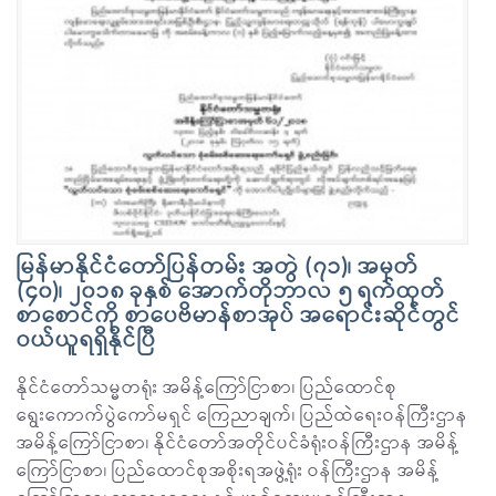
မြန်မာနိုင်ငံတော်ပြန်တမ်း အတွဲ (၇၁)၊ အမှတ်
(၄၀)၊ ၂၀၁၈ ခုနှစ် အောက်တိုဘာလ ၅ ရက်ထုတ်
စာစောင်ကို စာပေဗိမာန်စာအုပ် အရောင်းဆိုင်တွင်
ဝယ်ယူရရှိနိုင်ပြီ
နိုင်ငံတော်သမ္မတရုံး အမိန့်ကြော်ငြာစာ၊ ပြည်ထောင်စု
ရွေးကောက်ပွဲကော်မရှင် ကြေညာချက်၊ ပြည်ထဲရေးဝန်ကြီးဌာန
အမိန့်ကြော်ငြာစာ၊ နိုင်ငံတော်အတိုင်ပင်ခံရုံးဝန်ကြီးဌာန အမိန့်
ကြော်ငြာစာ၊ ပြည်ထောင်စုအစိုးရအဖွဲ့ရုံး ဝန်ကြီးဌာန အမိန့်