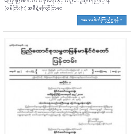
ကြော်ငြာစာ၊ သာသနာရေး နှင့် ယဉ်ကျေးမှုဝန်ကြီးဌာန
(ဝန်ကြီးရုံး) အမိန့်ကြော်ငြာစာ
အသေးစိတ်ကြည့်ရှုရန် »