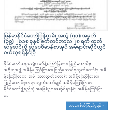
မြန်မာနိုင်ငံတော်ပြန်တမ်း အတွဲ (၇၁)၊ အမှတ်
(၃၉)၊ ၂၀၁၈ ခုနှစ် စက်တင်ဘာလ ၂၈ ရက် ထုတ်
စာစောင်ကို စာပေဗိမာန်စာအုပ် အရောင်းဆိုင်တွင်
ဝယ်ယူရရှိနိုင်ပြီ
နိုင်ငံတော်သမ္မတရုံး အမိန့်ကြော်ငြာစာ၊ ပြည်ထောင်စု
အစိုးရအဖွဲ့ အမိန့်ကြော်ငြာစာ၊ ပြည်ထောင်စုလွှတ်တော်ရုံး အမိ
န့်ကြော်ငြာစာ၊ အမျိုးသားလွှတ်တော်ရုံး အမိန့်ကြော်ငြာစာ၊
ပြည်ထောင်စုတရားလွှတ်တော်ချုပ် အမိန့်ကြော်ငြာစာ၊
နိုင်ငံတော်ဖွဲ့စည်းပုံ အခြေခံဥပဒေဆိုင်ရာခုံရုံး အမိန့်ကြော်ငြာ
စာ၊
အသေးစိတ်ကြည့်ရှုရန် »