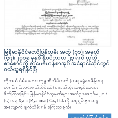
မြန်မာနိုင်ငံတော်ပြန်တမ်း အတွဲ (၇၁)၊ အမှတ်
(၄၇)၊ ၂၀၁၈ ခုနှစ် နိုဝင်ဘာလ ၂၃ ရက် ထုတ်
စာစောင်ကို စာပေဗိမာန်စာအုပ် အရောင်းဆိုင်တွင်
ဝယ်ယူရရှိနိုင်ပြီ
တိုတယ် ဂိမ်းပလေး ကုမ္ပဏီလီမိတက် (တရားရုံးအမိန့်အရ
စာရင်းရှင်းလင်းဖျက်သိမ်းဆဲ) နောက်ဆုံး အစည်းအဝေး
ဖိတ်ကြားခြင်း၊ မြန်မာနိုင်ငံကုမ္ပဏီများ အက်ဥပဒေပုဒ်မ ၂၀၆
(င) အရ Dyna (Myanmar) Co., Ltd. ကို အစုရှင်များ ဆန္ဒ
အလျောက် ဖျက်သိမ်းရန် ကြေညာချက်၊
အသေးစိတ်ကြည့်ရှုရန် »