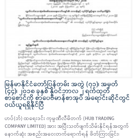
မြန်မာနိုင်ငံတော်ပြန်တမ်း အတွဲ (၇၁)၊ အမှတ်
(၄၄)၊ ၂၀၁၈ ခုနှစ် နိုဝင်ဘာလ ၂ ရက်ထုတ်
စာစောင်ကို စာပေဗိမာန်စာအုပ် အရောင်းဆိုင်တွင်
ဝယ်ယူရရှိနိုင်ပြီ
ဟပ်(ဘ်) ထရေးဒင်း ကုမ္ပဏီလီမိတက် (HUB TRADING
COMPANY LIMITED) အား အပြီးသတ်ဖျက်သိမ်းနိုင်ရန်အတွက်
နောက်ဆုံး အစည်းအဝေးတက်ရောက်ရန် ဖိတ်ကြားခြင်း၊