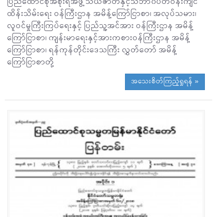
ပြည်ထောင်စုအစိုးရအဖွဲ့ သယံဇာတနှင့်သဘာ၀ပတ်ဝန်းကျင်
ထိန်းသိမ်းရေး ဝန်ကြီးဌာန အမိန့်ကြော်ငြာစာ၊ အလုပ်သမား၊
လူဝင်မှုကြီးကြပ်ရေးနှင့် ပြည်သူ့အင်အား ဝန်ကြီးဌာန အမိန့်
ကြော်ငြာစာ၊ ကျန်းမာရေးနှင့်အားကစားဝန်ကြီးဌာန အမိန့်
ကြော်ငြာစာ၊ ရန်ကုန်တိုင်းဒေသကြီး လွှတ်တော် အမိန့်
ကြော်ငြာစာတို့
အသေးစိတ်ကြည့်ရှုရန် »