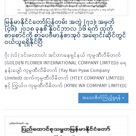
မြန်မာနိုင်ငံတော်ပြန်တမ်း အတွဲ (၇၁)၊ အမှတ်
(၄၆)၊ ၂၀၁၈ ခုနှစ် နိုဝင်ဘာလ ၁၆ ရက် ထုတ်
စာစောင်ကို စာပေဗိမာန်စာအုပ် အရောင်းဆိုင်တွင်
ဝယ်ယူရရှိနိုင်ပြီ
ဂိုး (လ်) ဒင်းဖလားဝါး အင်တာနေရှင်နယ် ကုမ္ပဏီလီမိတက်
(GOLDEN FLOWER INTERNATIONAL COMPANY LIMITED)၊ ရေ
နန်းပျော် ကုမ္ပဏီလီမိတက် (Yay Nan Pyaw Company
Limited)၊ ထက်ကုမ္ပဏီလီမိတက် (HTET COMPANY LIMITED)
နှင့် ကြွယ်၀ ကုမ္ပဏီလီမိတက် (KYWE WA COMPANY LIMITED)
အသေးစိတ်ကြည့်ရှုရန် »