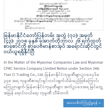
မြန်မာနိုင်ငံတော်ပြန်တမ်း အတွဲ (၇၁)၊ အမှတ်
(၄၃)၊ ၂၀၁၈ ခုနှစ် အောက်တိုဘာလ ၂၆ ရက်ထုတ်
စာစောင်ကို စာပေဗိမာန်စာအုပ် အရောင်းဆိုင်တွင်
ဝယ်ယူရရှိနိုင်ပြီ
In the Matter of the Myanmar Companies Law and Myanmar
CPAC Service Company Limited Notice under Section 348၊
Tian Ci Trading Co., Ltd. မြန်မာနိုင်ငံကုမ္ပဏီများဥပဒေပုဒ်မ
၃၄၈ အရ ကုမ္ပဏီစာရင်းရှင်းလင်းဖျက်သိမ်းမည်ဖြစ်ကြောင်း
ကြေညာချက်၊ မြန်မာနိုင်ငံကုမ္ပဏီများ အက်ဥပဒေအရ မြင်တွေ့
အမြန် ရောင်းဝယ်ရေး ကုမ္ပဏီ လီမိတက်
အသေးစိတ်ကြည့်ရှုရန် »