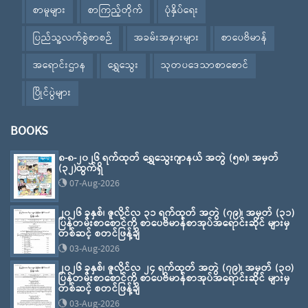
စာမူများ
စာကြည့်တိုက်
ပုံနှိပ်ရေး
ပြည်သူ့လက်စွဲစာစဉ်
အခမ်းအနားများ
စာပေဗိမာန်
အရောင်းဌာန
ရွှေသွေး
သုတပဒေသာစာစောင်
ပြိုင်ပွဲများ
BOOKS
၈-၈-၂၀၂၆ ရက်ထုတ် ရွှေသွေးဂျာနယ် အတွဲ (၅၈)၊ အမှတ်
(၃၂)ထွက်ရှိ
07-Aug-2026
၂၀၂၆ ခုနှစ်၊ ဇူလိုင်လ ၃၁ ရက်ထုတ် အတွဲ (၇၉)၊ အမှတ် (၃၁)
ပြန်တမ်းစာစောင်ကို စာပေဗိမာန်စာအုပ်အရောင်းဆိုင် များမှ
တစ်ဆင့် စတင်ဖြန့်ချိ
03-Aug-2026
၂၀၂၆ ခုနှစ်၊ ဇူလိုင်လ ၂၄ ရက်ထုတ် အတွဲ (၇၉)၊ အမှတ် (၃၀)
ပြန်တမ်းစာစောင်ကို စာပေဗိမာန်စာအုပ်အရောင်းဆိုင် များမှ
တစ်ဆင့် စတင်ဖြန့်ချိ
03-Aug-2026