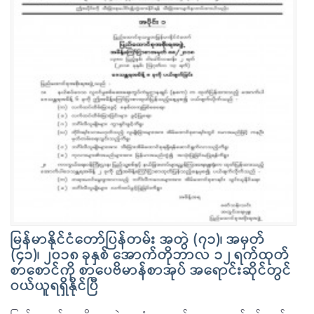
မြန်မာနိုင်ငံတော်ပြန်တမ်း အတွဲ (၇၁)၊ အမှတ်
(၄၁)၊ ၂၀၁၈ ခုနှစ် အောက်တိုဘာလ ၁၂ ရက်ထုတ်
စာစောင်ကို စာပေဗိမာန်စာအုပ် အရောင်းဆိုင်တွင်
ဝယ်ယူရရှိနိုင်ပြီ