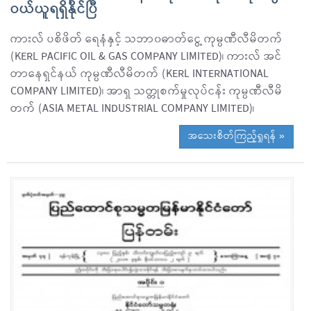
ဝယ်ယူရရှိနိုင်ပြီ
ကားလ် ပစိဖိတ် ရေနံနှင့် သဘာ၀ဓာတ်ငွေ့ ကုမ္ပဏီလီမိတက်
(KERL PACIFIC OIL & GAS COMPANY LIMITED)၊ ကားလ် အင်
တာနေရှင်နယ် ကုမ္ပဏီလီမိတက် (KERL INTERNATIONAL
COMPANY LIMITED)၊ အာရှ သတ္တုစက်မှုလုပ်ငန်း ကုမ္ပဏီလီမိ
တက် (ASIA METAL INDUSTRIAL COMPANY LIMITED)၊
အသေးစိတ်ကြည့်ရှုရန် »