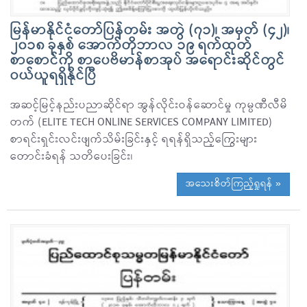
မြန်မာနိုင်ငံတော်ပြန်တမ်း အတွဲ (၇၁)၊ အမှတ် (၄၂)၊
၂၀၁၈ ခုနှစ် အောက်တိုဘာလ ၁၉ ရက်ထုတ်
စာစောင်ကို စာပေဗိမာန်စာအုပ် အရောင်းဆိုင်တွင်
ဝယ်ယူရရှိနိုင်ပြီ
အဆင့်မြင့်နည်းပညာဆိုင်ရာ အွန်လိုင်းဝန်ဆောင်မှု ကုမ္ပဏီလီမိ
တက် (ELITE TECH ONLINE SERVICES COMPANY LIMITED)
စာရင်းရှင်းလင်းဖျက်သိမ်းခြင်းနှင့် ရရန်ရှိသည့်ကြွေးများ
တောင်းခံရန် သတိပေးခြင်း၊
အသေးစိတ်ကြည့်ရှုရန် »