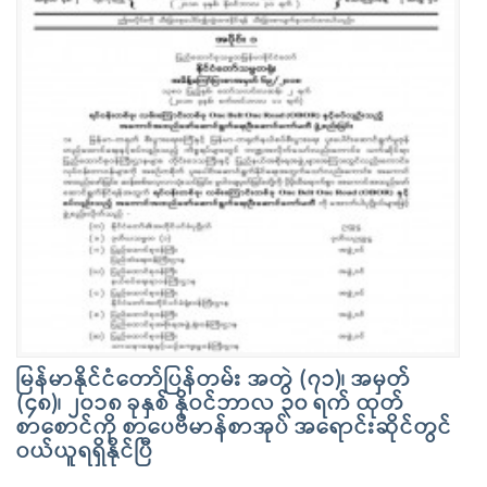
မြန်မာနိုင်ငံတော်ပြန်တမ်း အတွဲ (၇၁)၊ အမှတ်
(၄၈)၊ ၂၀၁၈ ခုနှစ် နိုဝင်ဘာလ ၃၀ ရက် ထုတ်
စာစောင်ကို စာပေဗိမာန်စာအုပ် အရောင်းဆိုင်တွင်
ဝယ်ယူရရှိနိုင်ပြီ