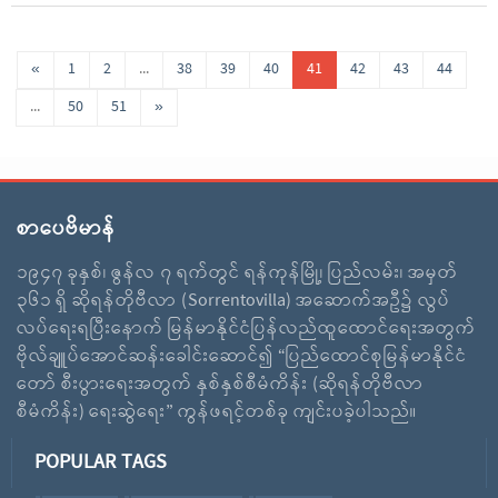
«
1
2
...
38
39
40
41
42
43
44
...
50
51
»
စာပေဗိမာန်
၁၉၄၇ ခုနှစ်၊ ဇွန်လ ၇ ရက်တွင် ရန်ကုန်မြို့၊ ပြည်လမ်း၊ အမှတ်
၃၆၁ ရှိ ဆိုရန်တိုဗီလာ (Sorrentovilla) အဆောက်အဦ၌ လွပ်
လပ်ရေးရပြီးနောက် မြန်မာနိုင်ငံပြန်လည်ထူထောင်ရေးအတွက်
ဗိုလ်ချူပ်အောင်ဆန်းခေါင်းဆောင်၍ “ပြည်ထောင်စုမြန်မာနိုင်ငံ
တော် စီးပွားရေးအတွက် နှစ်နှစ်စီမံကိန်း (ဆိုရန်တိုဗီလာ
စီမံကိန်း) ရေးဆွဲရေး” ကွန်ဖရင့်တစ်ခု ကျင်းပခဲ့ပါသည်။
POPULAR TAGS