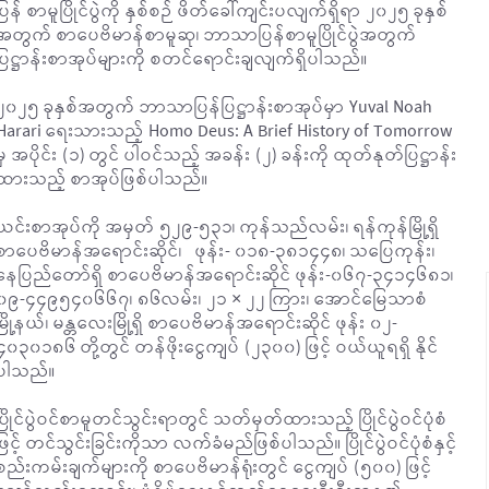
ပြန် စာမူပြိုင်ပွဲကို နှစ်စဉ် ဖိတ်ခေါ်ကျင်းပလျက်ရှိရာ ၂၀၂၅ ခုနှစ်
အတွက် စာပေဗိမာန်စာမူဆု၊ ဘာသာပြန်စာမူပြိုင်ပွဲအတွက်
ပြဋ္ဌာန်းစာအုပ်များကို စတင်ရောင်းချလျက်ရှိပါသည်။
၂၀၂၅ ခုနှစ်အတွက် ဘာသာပြန်ပြဋ္ဌာန်းစာအုပ်မှာ Yuval Noah
Harari ရေးသားသည့် Homo Deus: A Brief History of Tomorrow
မှ အပိုင်း (၁) တွင် ပါဝင်သည့် အခန်း (၂) ခန်းကို ထုတ်နုတ်ပြဋ္ဌာန်း
ထားသည့် စာအုပ်ဖြစ်ပါသည်။
ယင်းစာအုပ်ကို အမှတ် ၅၂၉-၅၃၁၊ ကုန်သည်လမ်း၊ ရန်ကုန်မြို့ရှိ
စာပေဗိမာန်အရောင်းဆိုင်၊ ဖုန်း- ၀၁၈-၃၈၁၄၄၈၊ သပြေကုန်း၊
နေပြည်တော်ရှိ စာပေဗိမာန်အရောင်းဆိုင် ဖုန်း-၀၆၇-၃၄၁၄၆၈၁၊
၀၉-၄၄၉၅၄၀၆၆၇၊ ၈၆လမ်း၊ ၂၁ × ၂၂ ကြား၊ အောင်မြေသာစံ
မြို့နယ်၊ မန္တလေးမြို့ရှိ စာပေဗိမာန်အရောင်းဆိုင် ဖုန်း ၀၂-
၄၀၃၀၁၈၆ တို့တွင် တန်ဖိုးငွေကျပ် (၂၃၀၀) ဖြင့် ဝယ်ယူရရှိ နိုင်
ပါသည်။
ပြိုင်ပွဲဝင်စာမူတင်သွင်းရာတွင် သတ်မှတ်ထားသည့် ပြိုင်ပွဲဝင်ပုံစံ
ဖြင့် တင်သွင်းခြင်းကိုသာ လက်ခံမည်ဖြစ်ပါသည်။ ပြိုင်ပွဲဝင်ပုံစံနှင့်
စည်းကမ်းချက်များကို စာပေဗိမာန်ရုံးတွင် ငွေကျပ် (၅၀၀) ဖြင့်