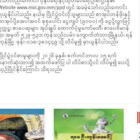
သော်လည်းကောင်း၊ ပုံနှိပ်ရေးနှင့်ထုတ်ဝေရေးဦးစီးဌာန၏
Website www.moi.gov.mm/ppd တွင် အခမဲ့သော်လည်းကောင်း
ရယူနိုင်ပါသည်။ နယ်မှ ပြိုင်ပွဲဝင်လိုသူများသည် စာအုပ်တန်ဖိုးနှင့်
စာအုပ်ပို့ခအပါအဝင် စုစုပေါင်း ငွေကျပ် (၉၀၀၀) ကို ငွေပို့လွှာဖြင့်
ဥက္ကဋ္ဌ၊ စာပေဆုများ အုပ်ချုပ် ထောက်ပံ့မှုကော်မတီ၊ စာပေဗိမာန်
ရုံး၊ အမှတ် ၅၂၉-၅၃၁၊ ကုန်သည်လမ်း၊ ကျောက်တံတားမြို့နယ်၊ ရန်
ကုန်မြို့၊ ဖုန်း-၀၁၈-၃၈၁၄၄၉ သို့ လိပ်မူ၍ မှာယူနိုင်ပါသည်။
ပြိုင်ပွဲဝင်စာမူများကို ၂၀၂၆ ခုနှစ်၊ စက်တင်ဘာလ ၁၅ ရက်
နောက်ဆုံးထား၍ အထက်ဖော်ပြ ပါ လိပ်စာသို့ပင် လိပ်မူ၍ ပေးပို့
ယှဉ်ပြိုင်နိုင်ကြောင်း သိရသည်။