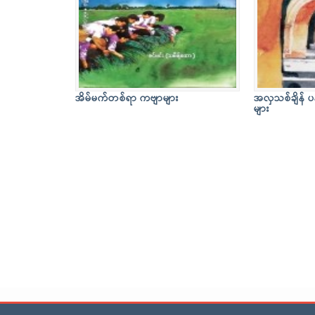
အိမ်မက်တစ်ရာ ကဗျာများ
အလှသစ်ချိန် ပ
များ