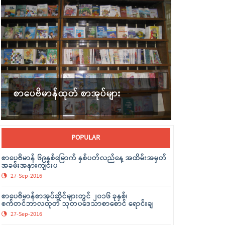
စာပေဗိမာန်ထုတ် စာအုပ်များ
POPULAR
စာပေဗိမာန် ၆၉နှစ်မြောက် နှစ်ပတ်လည်နေ့ အထိမ်းအမှတ်
အခမ်းအနားကျင်းပ
27-Sep-2016
စာပေဗိမာန်စာအုပ်ဆိုင်များတွင် ၂၀၁၆ ခုနှစ်၊
စက်တင်ဘာလထုတ် သုတပဒေသာစာစောင် ရောင်းချ
27-Sep-2016