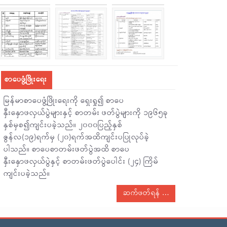
စာပေဖွံ့ဖြိုးရေး
မြန်မာစာပေဖွံ့ဖြိုးရေးကို ရှေးရှု၍ စာပေ
နှီးနှောဖလှယ်ပွဲများနှင့် စာတမ်း ဖတ်ပွဲများကို ၁၉၆၅ခု
နှစ်မှစ၍ကျင်းပခဲ့သည်။ ၂၀၀၀ပြည့်နှစ်
ဇွန်လ(၁၉)ရက်မှ (၂၀)ရက်အထိကျင်းပပြုလုပ်ခဲ့
ပါသည်။ စာပေစာတမ်းဖတ်ပွဲအထိ စာပေ
နှီးနှောဖလှယ်ပွဲနှင့် စာတမ်းဖတ်ပွဲပေါင်း (၂၄) ကြိမ်
ကျင်းပခဲ့သည်။
ဆက်ဖတ်ရန်