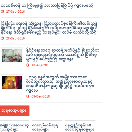
စာပေဗိမာန် က ကြီးမှူး၍ ဘာသာပြန်ပြိုင်ပွဲ ကျင်းပမည်
27-Sep-2016
ပြန်ကြားရေးဝန်ကြီးဌာန၊ ပြည်ထောင်စုဝန်ကြီး၏လမ်းညွှန်
ချက်အရ ၂၀၁၅ ခုနှစ်အတွက် အမျိုးသားစာပေဆု ရွေးချယ်
နိုင်ရေး ဖတ်ရှုစိစစ်ရမည့် စာအုပ်များ ထပ်မံ လက်ခံလျက်ရှိ
28-Sep-2016
နိုင်ငံရေးစာပေ စာတမ်းဖတ်ပွဲနှင့် မိုးရာသီစာ
အုပ် ဈေးရောင်းပွဲတော် ဆောင်ရွက် ပြီးစီးမှု
များနှင့် စပ်လျဉ်း၍ ဆွေးနွေး
18-Aug-2016
၂၀၁၇ ခုနှစ်အတွက် အမျိုးသားစာပေ
တစ်သက်တာဆု၊ အမျိုးသားစာပေဆုနှင့်
စာပေဗိမာန်စာမူဆု ချီးမြှင့်ပွဲ အခမ်းအနား
ကျင်းပ
08-Dec-2018
ဆုရစာအုပ်များ
အမျိူးသားစာပေဆု
စာပေဗိမာန်ဆုရ
ပခုက္ကူဦးအုန်းဖေ
ရစာအုပ်များ
စာအုပ်များ
စာပေဆုရစာမူများ