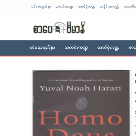
ပင်မစာမျက်နှာ
သတင်းကဏ္ဍ
ဓာတ်ပုံကဏ္ဍ
သမိုင်းအကျဉ်း
စာပေဗိမ
sarpaybeikman
ပင်မစာမျက်နှာ
သတင်းကဏ္ဍ
ဓာတ်ပုံကဏ္ဍ
စာပ