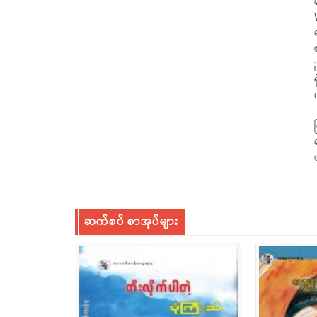
ဆက်စပ် စာအုပ်များ