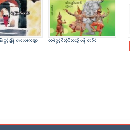
န်းပွင့်ချိန် ကလေးကဗျာ
တစ်ပွင့်စီဆိုင်သည့် ပန်းတခိုင်