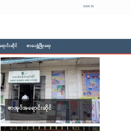
SIGN IN
ောင်းဆိုင်
စာပေဖွံ့ဖြိုးရေး
စာအုပ်အရောင်းဆိုင်