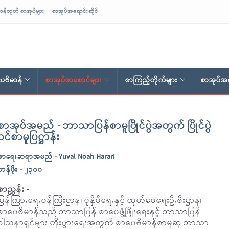
ာန်ထုတ် စာအုပ်များ
စာအုပ်အရောင်းဆိုင်
ေဗိမာန်
စာအုပ်စာစောင်များ
စာကြည့်တိုက်များ
စာအုပ်အရ
စာအုပ်အမည် - ဘာသာပြန်စာမူပြိုင်ပွဲအတွက် ပြိုင်ပွဲ
ဝင်စာမူပြဋ္ဌာန်း
စာရေးဆရာအမည် - Yuval Noah Harari
တန်ဖိုး - ၂၃၀၀
စာညွှန်း -
ပြန်ကြားရေးဝန်ကြီးဌာန၊ ပုံနှိပ်ရေးနှင့် ထုတ်ဝေရေးဦးစီးဌာန၊
စာပေဗိမာန်သည် ဘာသာပြန် စာပေဖွံ့ဖြိုးရေးနှင့် ဘာသာပြန်
ဝါသနာရှင်များ တိုးပွားရေးအတွက် စာပေဗိမာန်စာမူဆု ဘာသာ