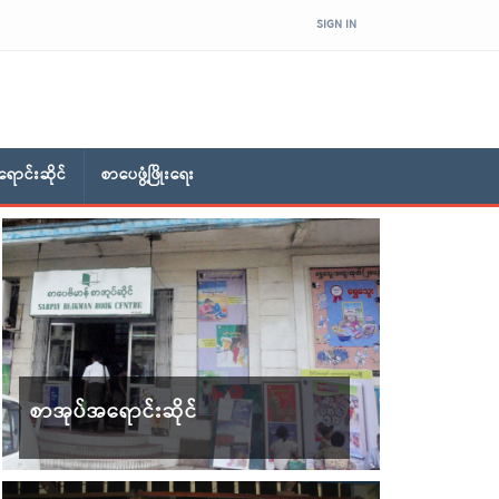
SIGN IN
ောင်းဆိုင်
စာပေဖွံ့ဖြိုးရေး
စာအုပ်အရောင်းဆိုင်