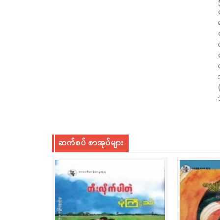
ဆက်စပ် စာအုပ်များ