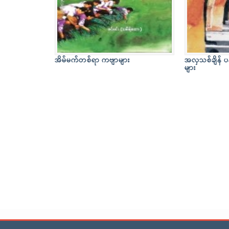
အိမ်မက်တစ်ရာ ကဗျာများ
အလှသစ်ချိန် ပ
များ