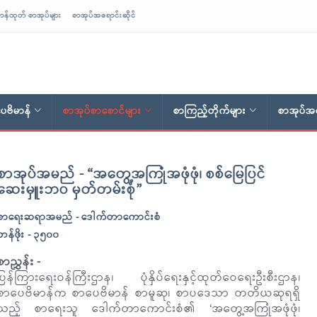
ာန်ထုတ် စာအုပ်များ
စာအုပ်အရောင်းဆိုင်
ေဗိမာန်
စာအုပ်စာစောင်များ
စာကြည့်တိုက်များ
စာအုပ်အရ
စာအုပ်အမည် - “အတွေ့အကြုံအဖုံဖုံ၊ စစ်မြေပြင်
ဆေးမှူးဘဝ မှတ်တမ်းစုံ”
စာရေးဆရာအမည် - ဒေါက်တာကောင်းစံ
တန်ဖိုး - ၃၅၀၀
စာညွှန်း -
ပြန်ကြားရေးဝန်ကြီးဌာန၊ ပုံနှိပ်ရေးနှင့်ထုတ်ဝေရေးဦးစီးဌာန၊
စာပေဗိမာန်က စာပေဗိမာန် စာမူဆု၊ စာပဒေသာ တတိယဆုရရှိ
သည့် စာရေးသူ ဒေါက်တာကောင်းစံ၏ ‘အတွေ့အကြုံအဖုံဖုံ၊