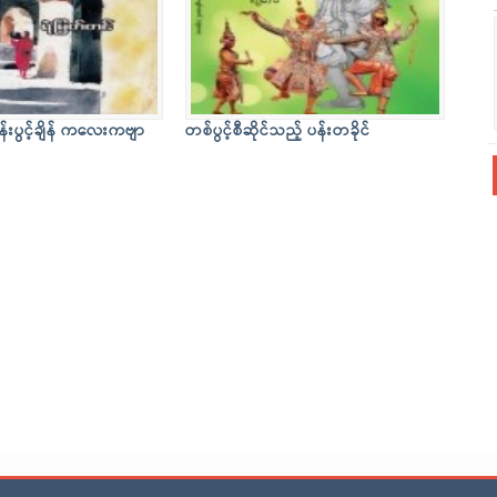
န်းပွင့်ချိန် ကလေးကဗျာ
တစ်ပွင့်စီဆိုင်သည့် ပန်းတခိုင်