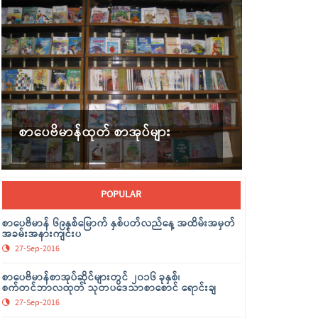
စာပေဗိမာန်ထုတ် စာအုပ်များ
POPULAR
စာပေဗိမာန် ၆၉နှစ်မြောက် နှစ်ပတ်လည်နေ့ အထိမ်းအမှတ်
အခမ်းအနားကျင်းပ
27-Sep-2016
စာပေဗိမာန်စာအုပ်ဆိုင်များတွင် ၂၀၁၆ ခုနှစ်၊
စက်တင်ဘာလထုတ် သုတပဒေသာစာစောင် ရောင်းချ
27-Sep-2016