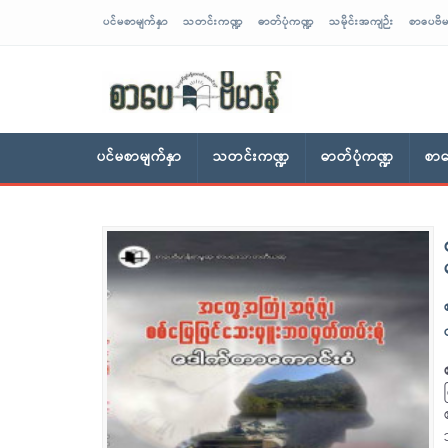
ပင်မစာမျက်နှာ
သတင်းကဏ္ဍ
ဓာတ်ပုံကဏ္ဍ
သမိုင်းအကျဉ်း
စာပေဗိမ
sarpaybeikman
ပင်မစာမျက်နှာ
သတင်းကဏ္ဍ
ဓာတ်ပုံကဏ္ဍ
စာပ