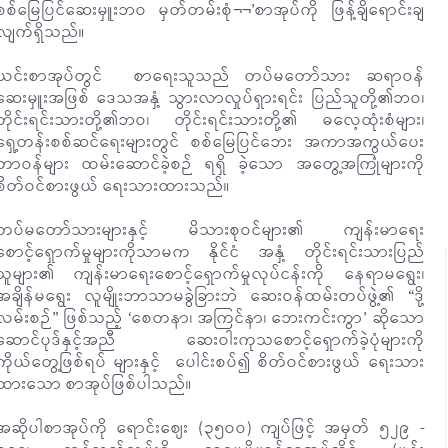
စစ်မြေပြင်ဆေးမှူးဘဝ မှတ်တမ်းစုံ¬¬’စာအုပ်ကို ဖြန့်ချိရောင်းချ
လျက်ရှိသည်။
ယင်းစာအုပ်တွင် စာရေးသူသည် တပ်မတော်သား ဆရာဝန်
ဆေးမှူးအဖြစ် ဒေသအနှံ့ သွားလာလှုပ်ရှားရင်း ပြည်သူတို့၏ဘဝ၊
တိုင်းရင်းသားတို့၏ဘဝ၊ တိုင်းရင်းသားတို့၏ ဓလေ့ထုံးစံများ၊
ရှေ့တန်းစစ်ဆင်ရေးများတွင် စစ်မြေပြင်ဘေး အကာအကွယ်ပေး
တာဝန်များ ထမ်းဆောင်ခဲ့စဉ် ရရှိ ခဲ့သော အတွေ့အကြုံများကို
စိတ်ဝင်စားဖွယ် ရေးသားထားသည်။
တပ်မတော်သားများနှင့် မိသားစုဝင်များ၏ ကျန်းမာရေး
စောင့်ရှောက်မှုများကိုသာမက နိုင်ငံ အနှံ့ တိုင်းရင်းသားပြည်
သူများ၏ ကျန်းမာရေးစောင့်ရှောက်မှုလုပ်ငန်းကို နေရာမရွေး၊
အချိန်မရွေး လူမျိုးဘာသာမခွဲခြားဘဲ ဆေးဝန်ထမ်းတပ်ဖွဲ့၏ “ဒို့
လမ်းစဉ်” ဖြစ်သည့် ‘စေတနာ၊ အကြင်နာ၊ ဘေးကင်းကွာ’ ဆိုသော
ဆောင်ပုဒ်နှင့်အညီ ဆေးဝါးကုသစောင့်ရှောက်ခဲ့ပုံများကို
ကိုယ်တွေ့ဖြစ်ရပ် များနှင့် ပေါင်းစပ်၍ စိတ်ဝင်စားဖွယ် ရေးသား
ထားသော စာအုပ်ဖြစ်ပါသည်။
အဆိုပါစာအုပ်ကို ရောင်းဈေး (၃၅ဝဝ) ကျပ်ဖြင့် အမှတ် ၅၂၉ -