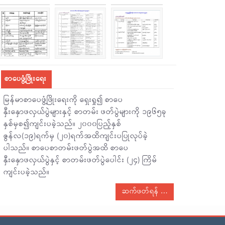
စာပေဖွံ့ဖြိုးရေး
မြန်မာစာပေဖွံ့ဖြိုးရေးကို ရှေးရှု၍ စာပေ
နှီးနှောဖလှယ်ပွဲများနှင့် စာတမ်း ဖတ်ပွဲများကို ၁၉၆၅ခု
နှစ်မှစ၍ကျင်းပခဲ့သည်။ ၂၀၀၀ပြည့်နှစ်
ဇွန်လ(၁၉)ရက်မှ (၂၀)ရက်အထိကျင်းပပြုလုပ်ခဲ့
ပါသည်။ စာပေစာတမ်းဖတ်ပွဲအထိ စာပေ
နှီးနှောဖလှယ်ပွဲနှင့် စာတမ်းဖတ်ပွဲပေါင်း (၂၄) ကြိမ်
ကျင်းပခဲ့သည်။
ဆက်ဖတ်ရန်