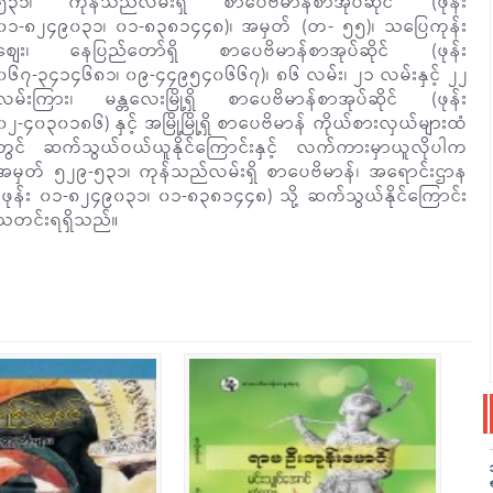
၅၃၁၊ ကုန်သည်လမ်းရှိ စာပေဗိမာန်စာအုပ်ဆိုင် (ဖုန်း
၀၁-၈၂၄၉၀၃၁၊ ၀၁-၈၃၈၁၄၄၈)၊ အမှတ် (တ- ၅၅)၊ သပြေကုန်း
စျေး၊ နေပြည်တော်ရှိ စာပေဗိမာန်စာအုပ်ဆိုင် (ဖုန်း
၀၆၇-၃၄၁၄၆၈၁၊ ၀၉-၄၄၉၅၄၀၆၆၇)၊ ၈၆ လမ်း၊ ၂၁ လမ်းနှင့် ၂၂
လမ်းကြား၊ မန္တလေးမြို့ရှိ စာပေဗိမာန်စာအုပ်ဆိုင် (ဖုန်း
၀၂-၄၀၃၀၁၈၆) နှင့် အမြို့မြို့ရှိ စာပေဗိမာန် ကိုယ်စားလှယ်များထံ
တွင် ဆက်သွယ်ဝယ်ယူနိုင်ကြောင်းနှင့် လက်ကားမှာယူလိုပါက
အမှတ် ၅၂၉-၅၃၁၊ ကုန်သည်လမ်းရှိ စာပေဗိမာန်၊ အရောင်းဌာန
(ဖုန်း ၀၁-၈၂၄၉၀၃၁၊ ၀၁-၈၃၈၁၄၄၈) သို့ ဆက်သွယ်နိုင်ကြောင်း
သတင်းရရှိသည်။