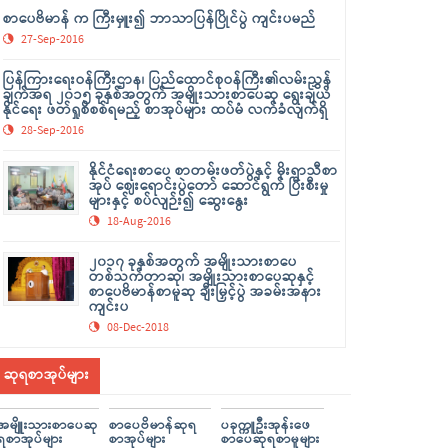
စာပေဗိမာန် က ကြီးမှူး၍ ဘာသာပြန်ပြိုင်ပွဲ ကျင်းပမည်
27-Sep-2016
ပြန်ကြားရေးဝန်ကြီးဌာန၊ ပြည်ထောင်စုဝန်ကြီး၏လမ်းညွှန်
ချက်အရ ၂၀၁၅ ခုနှစ်အတွက် အမျိုးသားစာပေဆု ရွေးချယ်
နိုင်ရေး ဖတ်ရှုစိစစ်ရမည့် စာအုပ်များ ထပ်မံ လက်ခံလျက်ရှိ
28-Sep-2016
နိုင်ငံရေးစာပေ စာတမ်းဖတ်ပွဲနှင့် မိုးရာသီစာ
အုပ် ဈေးရောင်းပွဲတော် ဆောင်ရွက် ပြီးစီးမှု
များနှင့် စပ်လျဉ်း၍ ဆွေးနွေး
18-Aug-2016
၂၀၁၇ ခုနှစ်အတွက် အမျိုးသားစာပေ
တစ်သက်တာဆု၊ အမျိုးသားစာပေဆုနှင့်
စာပေဗိမာန်စာမူဆု ချီးမြှင့်ပွဲ အခမ်းအနား
ကျင်းပ
08-Dec-2018
ဆုရစာအုပ်များ
အမျိူးသားစာပေဆု
စာပေဗိမာန်ဆုရ
ပခုက္ကူဦးအုန်းဖေ
ရစာအုပ်များ
စာအုပ်များ
စာပေဆုရစာမူများ