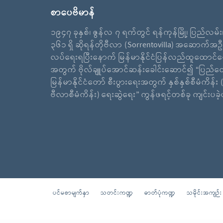
စာပေဗိမာန်
၁၉၄၇ ခုနှစ်၊ ဇွန်လ ၇ ရက်တွင် ရန်ကုန်မြို့၊ ပြည်လမ်
၃၆၁ ရှိ ဆိုရန်တိုဗီလာ (Sorrentovilla) အဆောက်အဦ
လပ်ရေးရပြီးနောက် မြန်မာနိုင်ငံပြန်လည်ထူထောင်ရ
အတွက် ဗိုလ်ချူပ်အောင်ဆန်းခေါင်းဆောင်၍ “ပြည်ထ
မြန်မာနိုင်ငံတော် စီးပွားရေးအတွက် နှစ်နှစ်စီမံကိန်း (
ဗီလာစီမံကိန်း) ရေးဆွဲရေး” ကွန်ဖရင့်တစ်ခု ကျင်းပခ
ပင်မစာမျက်နှာ
သတင်းကဏ္ဍ
ဓာတ်ပုံကဏ္ဍ
သမိုင်းအကျဉ်း