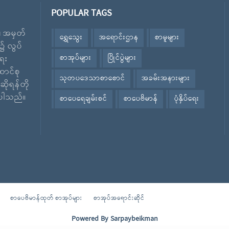
POPULAR TAGS
း၊ အမှတ်
ရွှေသွေး
အရောင်းဌာန
စာမူများ
၌ လွပ်
စာအုပ်များ
ပြိုင်ပွဲများ
ေး
ောင်စု
သုတပဒေသာစာစောင်
အခမ်းအနားများ
ဆိုရန်တို
ဲ့ပါသည်။
စာပေရေချမ်းစင်
စာပေဗိမာန်
ပုံနှိပ်ရေး
စာပေဗိမာန်ထုတ် စာအုပ်များ
စာအုပ်အရောင်းဆိုင်
Powered By
Sarpaybeikman