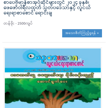
စာပေဗိမာန်စာအုပ်ဆိုင်များတွင် ၂၀၂၄ ခုနှစ်၊
ဖေဖော်ဝါရီလထုတ် သုတပဒေသာနှင့် လူငယ်
ရေးရာစာစောင် ရောင်းချ
တန်ဖိုး - 2500ကျပ်
အသေးစိတ်ကြည့်ရှုရန် »