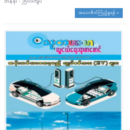
တန်ဖိုး - ၂၅၀၀ကျပ်
အသေးစိတ်ကြည့်ရှုရန် »