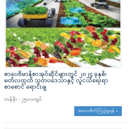
စာပေဗိမာန်စာအုပ်ဆိုင်များတွင် ၂၀၂၄ ခုနှစ်၊
မတ်လထုတ် သုတပဒေသာနှင့် လူငယ်ရေးရာ
စာစောင် ရောင်းချ
တန်ဖိုး - ၂၅၀၀ကျပ်
အသေးစိတ်ကြည့်ရှုရန် »