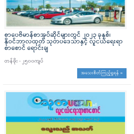
စာပေဗိမာန်စာအုပ်ဆိုင်များတွင် ၂၀၂၃ ခုနှစ်၊
နိုဝင်ဘာလထုတ် သုတပဒေသာနှင့် လူငယ်ရေးရာ
စာစောင် ရောင်းချ
တန်ဖိုး - ၂၅၀၀ကျပ်
အသေးစိတ်ကြည့်ရှုရန် »