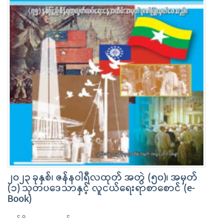
၂၀၂၃ ခုနှစ်၊ ဇန်နဝါရီလထုတ် အတွဲ (၅၀)၊ အမှတ်
(၁) သုတပဒေသာနှင့် လူငယ်ရေးရာစာစောင် (e-
Book)