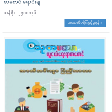
စာစောင် ရောင်းချ
တန်ဖိုး - ၂၅၀၀ကျပ်
အသေးစိတ်ကြည့်ရှုရန် »