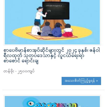
စာပေဗိမာန်စာအုပ်ဆိုင်များတွင် ၂၀၂၄ ခုနှစ်၊ ဇန်ဝါ
ရီလထုတ် သုတပဒေသာနှင့် လူငယ်ရေးရာ
စာစောင် ရောင်းချ
တန်ဖိုး - ၂၅၀၀ကျပ်
အသေးစိတ်ကြည့်ရှုရန် »