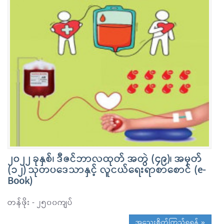
၂၀၂၂ ခုနှစ်၊ ဒီဇင်ဘာလထုတ် အတွဲ (၄၉)၊ အမှတ်
(၁၂) သုတပဒေသာနှင့် လူငယ်ရေးရာစာစောင် (e-
Book)
တန်ဖိုး - ၂၅၀၀ကျပ်
အသေးစိတ်ကြည့်ရှုရန် »