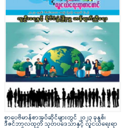
စာပေဗိမာန်စာအုပ်ဆိုင်များတွင် ၂၀၂၃ ခုနှစ်၊
ဒီဇင်ဘာလထုတ် သုတပဒေသာနှင့် လူငယ်ရေးရာ