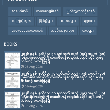
စာပေဗိမာန်
စာပေရေချမ်းစင်
ပြည်သူ့လက်စွဲစာစဉ်
စာကြည့်တိုက်
ပြိုင်ပွဲများ
စာအုပ်များ
ရွှေသွေး
သုတပဒေသာစာစောင်
အခမ်းအနားများ
စာမူများ
BOOKS
၂၀၂၆ ခုနှစ်၊ ဇူလိုင်လ ၃၁ ရက်ထုတ် အတွဲ (၇၉)၊ အမှတ် (၃၁)
ပြန်တမ်းစာစောင်ကို စာပေဗိမာန်စာအုပ်အရောင်းဆိုင် များမှ
တစ်ဆင့် စတင်ဖြန့်ချိ
03-Aug-2026
၂၀၂၆ ခုနှစ်၊ ဇူလိုင်လ ၂၄ ရက်ထုတ် အတွဲ (၇၉)၊ အမှတ် (၃၀)
ပြန်တမ်းစာစောင်ကို စာပေဗိမာန်စာအုပ်အရောင်းဆိုင် များမှ
တစ်ဆင့် စတင်ဖြန့်ချိ
03-Aug-2026
၂၀၂၆ ခုနှစ်၊ ဇူလိုင်လ ၁၇ ရက်ထုတ် အတွဲ (၇၉)၊ အမှတ် (၂၉)
ပြန်တမ်းစာစောင်ကို စာပေဗိမာန်စာအုပ်အရောင်းဆိုင် များမှ
တစ်ဆင့် စတင်ဖြန့်ချိ
03-Aug-2026