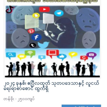
၂၀၂၄ ခုနှစ်၊ ဧပြီလထုတ် သုတပဒေသာနှင့် လူငယ်
ရေးရာစာစောင် ထွက်ရှိ
တန်ဖိုး - ၂၅၀၀ကျပ်