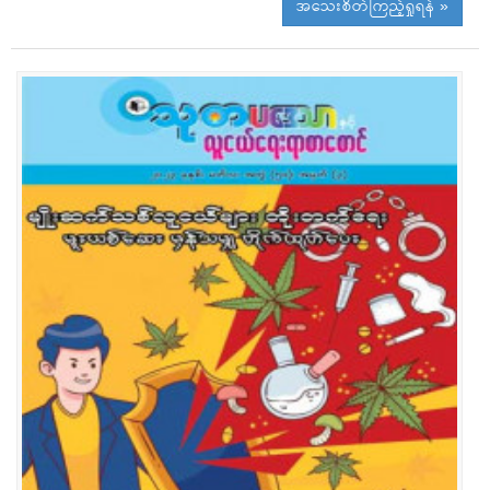
အသေးစိတ်ကြည့်ရှုရန် »