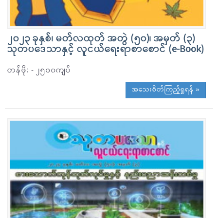
၂၀၂၃ ခုနှစ်၊ မတ်လထုတ် အတွဲ (၅၀)၊ အမှတ် (၃)
သုတပဒေသာနှင့် လူငယ်ရေးရာစာစောင် (e-Book)
တန်ဖိုး - ၂၅၀၀ကျပ်
အသေးစိတ်ကြည့်ရှုရန် »