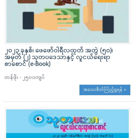
၂၀၂၃ ခုနှစ်၊ ဖေဖော်ဝါရီလထုတ် အတွဲ (၅၀)၊
အမှတ် (၂) သုတပဒေသာနှင့် လူငယ်ရေးရာ
စာစောင် (e-Book)
တန်ဖိုး - ၂၅၀၀ကျပ်
အသေးစိတ်ကြည့်ရှုရန် »