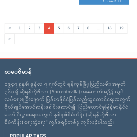
«
1
2
3
4
5
6
7
8
...
18
19
»
စာပေဗိမာန်
၁၉၄၇ ခုနှစ်၊ ဇွန်လ ၇ ရက်တွင် ရန်ကုန်မြို့၊ ပြည်လမ်း၊ အမှတ်
၃၆၁ ရှိ ဆိုရန်တိုဗီလာ (Sorrentovilla) အဆောက်အဦ၌ လွပ်
လပ်ရေးရပြီးနောက် မြန်မာနိုင်ငံပြန်လည်ထူထောင်ရေးအတွက်
ဗိုလ်ချူပ်အောင်ဆန်းခေါင်းဆောင်၍ “ပြည်ထောင်စုမြန်မာနိုင်ငံ
တော် စီးပွားရေးအတွက် နှစ်နှစ်စီမံကိန်း (ဆိုရန်တိုဗီလာ
စီမံကိန်း) ရေးဆွဲရေး” ကွန်ဖရင့်တစ်ခု ကျင်းပခဲ့ပါသည်။
POPULAR TAGS