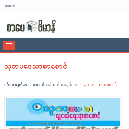
SIGN IN
sarpaybeikman
Toggle
navigation
သုတပဒေသာစာစောင်
ပင်မစာမျက်နှာ
စာပေဗိမာန်ထုတ် စာအုပ်များ
သုတပဒေသာစာစောင်