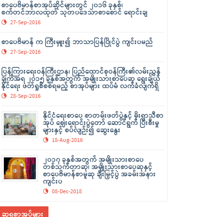
စာပေဗိမာန်စာအုပ်ဆိုင်များတွင် ၂၀၁၆ ခုနှစ်၊
စက်တင်ဘာလထုတ် သုတပဒေသာစာစောင် ရောင်းချ
27-Sep-2016
စာပေဗိမာန် က ကြီးမှူး၍ ဘာသာပြန်ပြိုင်ပွဲ ကျင်းပမည်
27-Sep-2016
ပြန်ကြားရေးဝန်ကြီးဌာန၊ ပြည်ထောင်စုဝန်ကြီး၏လမ်းညွှန်
ချက်အရ ၂၀၁၅ ခုနှစ်အတွက် အမျိုးသားစာပေဆု ရွေးချယ်
နိုင်ရေး ဖတ်ရှုစိစစ်ရမည့် စာအုပ်များ ထပ်မံ လက်ခံလျက်ရှိ
28-Sep-2016
နိုင်ငံရေးစာပေ စာတမ်းဖတ်ပွဲနှင့် မိုးရာသီစာ
အုပ် ဈေးရောင်းပွဲတော် ဆောင်ရွက် ပြီးစီးမှု
များနှင့် စပ်လျဉ်း၍ ဆွေးနွေး
18-Aug-2016
၂၀၁၇ ခုနှစ်အတွက် အမျိုးသားစာပေ
တစ်သက်တာဆု၊ အမျိုးသားစာပေဆုနှင့်
စာပေဗိမာန်စာမူဆု ချီးမြှင့်ပွဲ အခမ်းအနား
ကျင်းပ
08-Dec-2018
ဆုရစာအုပ်များ