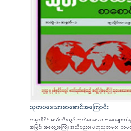
သုတပဒေသာစာစောင်အကြောင်း
ကမ္ဘာနိုင်ငံအသီးသီးတွင် ထုတ်ဝေသော စာပေများထ
အမြင်၊ အတွေ့အကြုံ၊ အသိပညာ၊ ဗဟုသုတများ၊ စာဖတ်ပ