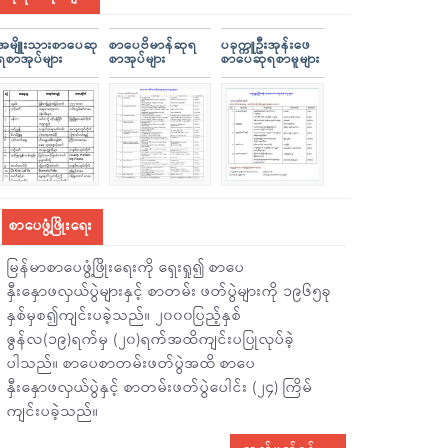
အမျိူးသားစာပေဆု
စာပေဗိမာန်ဆုရ
ပခုက္ကူဦးအုန်းဖေ
ရစာအုပ်များ
စာအုပ်များ
စာပေဆုရစာမူများ
စာပေဖွံ့ဖြိုးရေး
မြန်မာစာပေဖွံ့ဖြိုးရေးကို ရှေးရှု၍ စာပေ
နှီးနှောဖလှယ်ပွဲများနှင့် စာတမ်း ဖတ်ပွဲများကို ၁၉၆၅ခု
နှစ်မှစ၍ကျင်းပခဲ့သည်။ ၂၀၀၀ပြည့်နှစ်
ဇွန်လ(၁၉)ရက်မှ (၂၀)ရက်အထိကျင်းပပြုလုပ်ခဲ့
ပါသည်။ စာပေစာတမ်းဖတ်ပွဲအထိ စာပေ
နှီးနှောဖလှယ်ပွဲနှင့် စာတမ်းဖတ်ပွဲပေါင်း (၂၄) ကြိမ်
ကျင်းပခဲ့သည်။