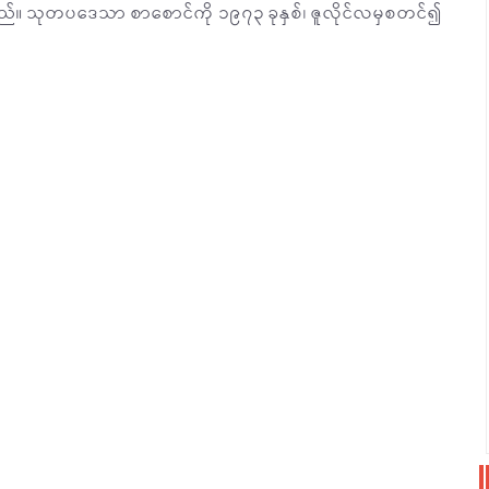
ည်။ သုတပဒေသာ စာစောင်ကို ၁၉၇၃ ခုနှစ်၊ ဇူလိုင်လမှစတင်၍