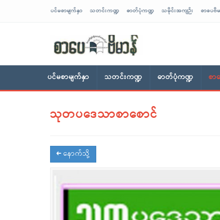
ပင်မစာမျက်နှာ
သတင်းကဏ္ဍ
ဓာတ်ပုံကဏ္ဍ
သမိုင်းအကျဉ်း
စာပေဗိမ
sarpaybeikman
ပင်မစာမျက်နှာ
သတင်းကဏ္ဍ
ဓာတ်ပုံကဏ္ဍ
စာပ
သုတပဒေသာစာစောင်
နောက်သို့