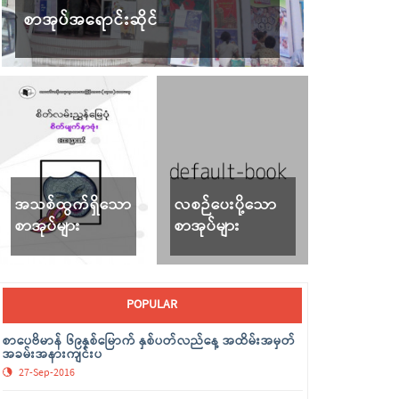
စာအုပ်အရောင်းဆိုင်
အသစ်ထွက်ရှိသော
လစဉ်ပေးပို့သော
စာအုပ်များ
စာအုပ်များ
POPULAR
စာပေဗိမာန် ၆၉နှစ်မြောက် နှစ်ပတ်လည်နေ့ အထိမ်းအမှတ်
အခမ်းအနားကျင်းပ
27-Sep-2016