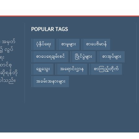
POPULAR TAGS
း၊ အမှတ်
ပုံနှိပ်ရေး
စာမူများ
စာပေဗိမာန်
၌ လွပ်
စာပေရေချမ်းစင်
ပြိုင်ပွဲများ
စာအုပ်များ
ေး
ောင်စု
ရွှေသွေး
အရောင်းဌာန
စာကြည့်တိုက်
ဆိုရန်တို
ဲ့ပါသည်။
အခမ်းအနားများ