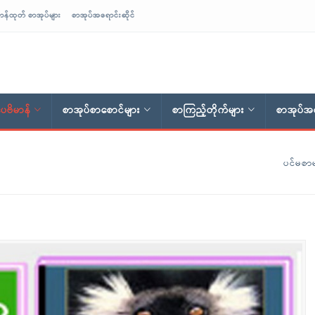
ာန်ထုတ် စာအုပ်များ
စာအုပ်အရောင်းဆိုင်
ေဗိမာန်
စာအုပ်စာစောင်များ
စာကြည့်တိုက်များ
စာအုပ်အရ
ပင်မစာမ