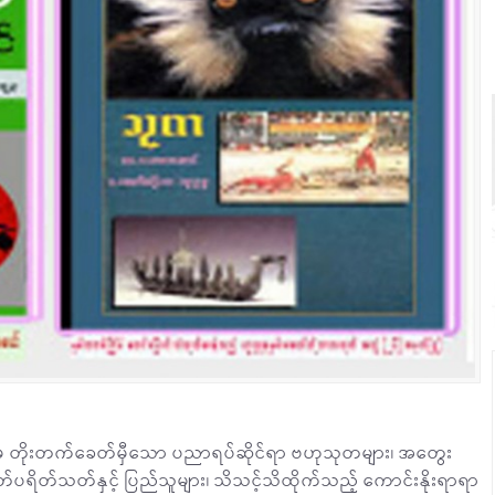
ဲမှ တိုးတက်ခေတ်မှီသော ပညာရပ်ဆိုင်ရာ ဗဟုသုတများ၊ အတွေး
ရိတ်သတ်နှင့် ပြည်သူများ၊ သိသင့်သိထိုက်သည့် ကောင်းနိုးရာရာ