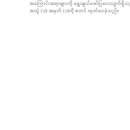
အကြောင်းအရာများကို ရွေးချယ်ဖော်ပြပေးလျက်ရှိသ
အတွဲ (၁)၊ အမှတ် (၁)ကို စတင် ထုတ်ဝေခဲ့သည်။