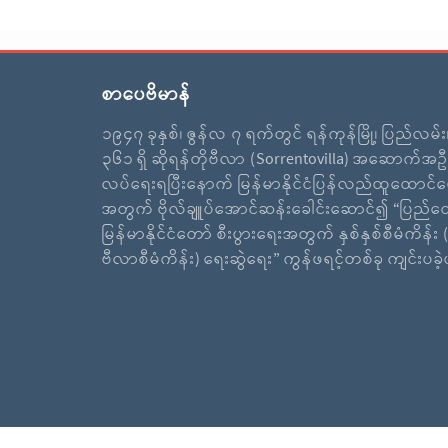
စာပေဗိမာန်
၁၉၄၇ ခုနှစ်၊ ဇွန်လ ၇ ရက်တွင် ရန်ကုန်မြို့၊ ပြည်လမ်
၃၆၁ ရှိ ဆိုရန်တိုဗီလာ (Sorrentovilla) အဆောက်အဦ
လပ်ရေးရပြီးနောက် မြန်မာနိုင်ငံပြန်လည်ထူထောင်ရ
အတွက် ဗိုလ်ချူပ်အောင်ဆန်းခေါင်းဆောင်၍ “ပြည်ထ
မြန်မာနိုင်ငံတော် စီးပွားရေးအတွက် နှစ်နှစ်စီမံကိန်း (
ဗီလာစီမံကိန်း) ရေးဆွဲရေး” ကွန်ဖရင့်တစ်ခု ကျင်းပခ