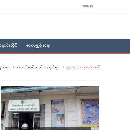
SIGN IN
ောင်းဆိုင်
စာပေဖွံ့ဖြိုးရေး
ျက်နှာ
စာပေဗိမာန်ထုတ် စာအုပ်များ
သုတပဒေသာစာစောင်