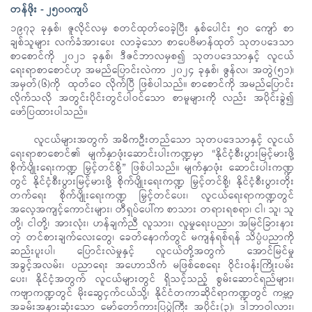
တန်ဖိုး - ၂၅၀၀ကျပ်
၁၉၇၃ ခုနှစ်၊ ဇူလိုင်လမှ စတင်ထုတ်ဝေခဲ့ပြီး နှစ်ပေါင်း ၅ဝ ကျော် စာ
ချစ်သူများ လက်ခံအားပေး လာခဲ့သော စာပေဗိမာန်ထုတ် သုတပဒေသာ
စာစောင်ကို ၂၀၂၁ ခုနှစ်၊ ဒီဇင်ဘာလမှစ၍ သုတပဒေသာနှင့် လူငယ်
ရေးရာစာစောင်ဟု အမည်ပြောင်းလဲကာ ၂၀၂၄ ခုနှစ်၊ ဇွန်လ၊ အတွဲ(၅၁)၊
အမှတ်(၆)ကို ထုတ်ဝေ လိုက်ပြီ ဖြစ်ပါသည်။ စာစောင်ကို အမည်ပြောင်း
လိုက်သလို အတွင်းပိုင်းတွင်ပါဝင်သော စာမူများကို လည်း အပိုင်းခွဲ၍
ဖော်ပြထားပါသည်။
လူငယ်များအတွက် အဓိကဦးတည်သော သုတပဒေသာနှင့် လူငယ်
ရေးရာစာစောင်၏ မျက်နှာဖုံးဆောင်းပါးကဏ္ဍမှာ “နိုင်ငံ့စီးပွားမြင့်မားဖို့
စိုက်ပျိုးရေးကဏ္ဍ မြှင့်တင်စို့” ဖြစ်ပါသည်။ မျက်နှာဖုံး ဆောင်းပါးကဏ္ဍ
တွင် နိုင်ငံ့စီးပွားမြင့်မားဖို့ စိုက်ပျိုးရေးကဏ္ဍ မြှင့်တင်စို့၊ နိုင်ငံ့စီးပွားတိုး
တက်ရေး စိုက်ပျိုးရေးကဏ္ဍ မြှင့်တင်ပေး၊ လူငယ်ရေးရာကဏ္ဍတွင်
အလေ့အကျင့်ကောင်းများ၊ တီရှပ်ပေါ်က စာသား တရားရစရာ၊ ငါ၊ သူ၊ သူ
တို့၊ ငါတို့၊ အားလုံး၊ ဟန်ချက်ညီ လူသား၊ လူမှုရေးပညာ၊ အမြင်ခြားနား
တဲ့ တင်စားချက်လေးတွေ၊ ခေတ်နောက်တွင် မကျန်ရစ်ရန် သိပ္ပံပညာကို
ဆည်းပူးပါ၊ ပြောင်းလဲမှုနှင့် လူငယ်တို့အတွက် အောင်မြင်မှု
အခွင့်အလမ်း၊ ပညာရေး အဟောသိကံ မဖြစ်စေရေး ဝိုင်းဝန်းကြိုးပမ်း
ပေး၊ နိုင်ငံ့အတွက် လူငယ်များတွင် ရှိသင့်သည့် စွမ်းဆောင်ရည်များ၊
ကဗျာကဏ္ဍတွင် မိုးဆွေငှက်ငယ်သို့၊ နိုင်ငံတကာဆိုင်ရာကဏ္ဍတွင် ကမ္ဘာ့
အခမ်းအနားဆုံးသော မော်တော်ကားပြပွဲကြီး အပိုင်း(၃)၊ ဒါဘာဝါလား၊