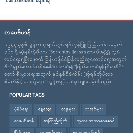
ပဒေသာစာစောင် ရောင်းချ
စာပေဗိမာန်
၁၉၄၇ ခုနှစ်၊ ဇွန်လ ၇ ရက်တွင် ရန်ကုန်မြို့၊ ပြည်လမ်း၊ အမှတ်
၃၆၁ ရှိ ဆိုရန်တိုဗီလာ (Sorrentovilla) အဆောက်အဦ၌ လွပ်
လပ်ရေးရပြီးနောက် မြန်မာနိုင်ငံပြန်လည်ထူထောင်ရေးအတွက်
ဗိုလ်ချူပ်အောင်ဆန်းခေါင်းဆောင်၍ “ပြည်ထောင်စုမြန်မာနိုင်ငံ
တော် စီးပွားရေးအတွက် နှစ်နှစ်စီမံကိန်း (ဆိုရန်တိုဗီလာ
စီမံကိန်း) ရေးဆွဲရေး” ကွန်ဖရင့်တစ်ခု ကျင်းပခဲ့ပါသည်။
POPULAR TAGS
ပုံနှိပ်ရေး
ရွှေသွေး
စာမူများ
စာအုပ်များ
စာပေဗိမာန်
စာကြည့်တိုက်
သုတပဒေသာစာစောင်