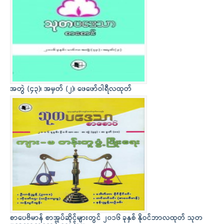
အတွဲ (၄၃)၊ အမှတ် (၂)၊ ဖေဖော်ဝါရီလထုတ်
စာပေဗိမာန် စာအုပ်ဆိုင်များတွင် ၂၀၁၆ ခုနှစ် နိုဝင်ဘာလထုတ် သုတ