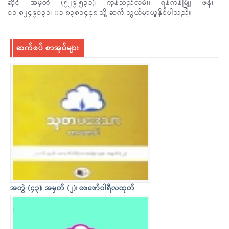
ဆိုင် အမှတ် (၅၂၉-၅၃၁)၊ ကုန်သည်လမ်း၊ ရန်ကုန်မြို့၊ ဖုန်း-
ဝ၁-၈၂၄၉ဝ၃၁၊ ၀၁-၈၃၈၁၄၄၈ သို့ ဆက် သွယ်မှာယူနိုင်ပါသည်။
ဆက်စပ် စာအုပ်များ
အတွဲ (၄၃)၊ အမှတ် (၂)၊ ဖေဖော်ဝါရီလထုတ်