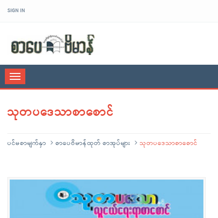
SIGN IN
sarpaybeikman
Toggle
navigation
သုတပဒေသာစာစောင်
ပင်မစာမျက်နှာ
စာပေဗိမာန်ထုတ် စာအုပ်များ
သုတပဒေသာစာစောင်