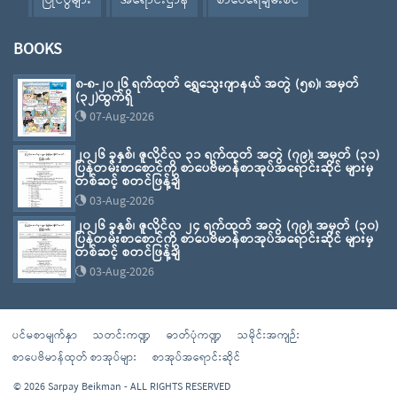
ပြိုင်ပွဲများ
အရောင်းဌာန
စာပေရေချမ်းစင်
BOOKS
၈-၈-၂၀၂၆ ရက်ထုတ် ရွှေသွေးဂျာနယ် အတွဲ (၅၈)၊ အမှတ်
(၃၂)ထွက်ရှိ
07-Aug-2026
၂၀၂၆ ခုနှစ်၊ ဇူလိုင်လ ၃၁ ရက်ထုတ် အတွဲ (၇၉)၊ အမှတ် (၃၁)
ပြန်တမ်းစာစောင်ကို စာပေဗိမာန်စာအုပ်အရောင်းဆိုင် များမှ
တစ်ဆင့် စတင်ဖြန့်ချိ
03-Aug-2026
၂၀၂၆ ခုနှစ်၊ ဇူလိုင်လ ၂၄ ရက်ထုတ် အတွဲ (၇၉)၊ အမှတ် (၃၀)
ပြန်တမ်းစာစောင်ကို စာပေဗိမာန်စာအုပ်အရောင်းဆိုင် များမှ
တစ်ဆင့် စတင်ဖြန့်ချိ
03-Aug-2026
ပင်မစာမျက်နှာ
သတင်းကဏ္ဍ
ဓာတ်ပုံကဏ္ဍ
သမိုင်းအကျဉ်း
စာပေဗိမာန်ထုတ် စာအုပ်များ
စာအုပ်အရောင်းဆိုင်
© 2026 Sarpay Beikman - ALL RIGHTS RESERVED