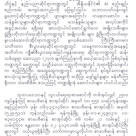
သိပ္ပံနှင့် နည်းပညာဆိုင်ရာကဏ္ဍတွင် အိန္ဒိယနိုင်ငံ၏ AI စည်းမျဉ်း
စည်းကမ်း အကျပ်အတည်းကို ဖြေရှင်းခြင်း၊ သဘာဝပတ်ဝန်းကျင်
ရှုထောင့်ဆိုင်ရာကဏ္ဍတွင် ပျားများအကြောင်း တစေ့တစောင်း၊ မ
သန်စွမ်းသူများဆိုင်ရာကဏ္ဍတွင် မသန်စွမ်းသူများ အလုပ်အကိုင်
အခွင့်အလမ်း ရရှိရေး အားလုံးပါဝင်ဆောင်ရွက်ပေး၊ အမျိုးသမီးများ
ဖွံ့ဖြိုးတိုးတက်ရေးဆိုင်ရာကဏ္ဍတွင် အမျိုးသမီး များ ဖွံ့ဖြိုးတိုးတက်ရေး၊
မူးယစ်ဆေးဝါးဆိုင်ရာကဏ္ဍတွင် မူးယစ်ဆေးဝါး ကြီးကြီးမားမား
သတိထား၊ စီးပွားရေးဆိုင်ရာကဏ္ဍတွင် ယနေ့ကာလအခြေအနေနှင့်
အတိတ်က ဂန္ဓီ၏စီးပွားရေးအမြင်၊ကျန်းမာရေး ဆိုင်ရာကဏ္ဍတွင် ဆန်း
သစ်ဖွေရှာ ဆေးပညာ (၂၇၀)၊ မျက်ကြည်နာကို မပေါ့ဆသင့်ပါ၊ ဖြစ်ရပ်မှန်
ကဏ္ဍတွင် မေတ္တာရှင် သတ္တိခဲလေး၊ ဝတ္ထုတိုကဏ္ဍတွင် ဘုရားရှိခိုးကျောင်း
က ဧည့်ကြိုကြီး၊ အထွေထွေကဏ္ဍတွင် ဈေးကွက်ဝင် ရုပ်ရှင်တေးများ၊
စားသုံးသူအကျိုးပြု လုံခြုံစိတ်ချရမှုကို ဗဟိုပြု၊ ပျော်ရွှင်မှုများ ဖန်တီးကြ
စို့လား၊ သံမဏိစိမ်း စသည်ဖြင့် ကဏ္ဍမျိုးစုံ ဆောင်းပါးများ ပါဝင်ပါသည်။
သုတပဒေသာနှင့် လူငယ်ရေးရာစာစောင်ကို တစ်အုပ်လျှင် ၂၅ဝဝ
ကျပ်နှုန်းဖြင့် စာပေဗိမာန် စာအုပ်ဆိုင်၊ အမှတ် (တ-၅၅)၊ သပြေကုန်းစျေး၊
နေပြည်တော်၊ ဖုန်း ဝ၆၇-၃၄၁၄၆၈၁၊ စာပေဗိမာန် စာအုပ်ဆိုင်၊ အမှတ်
(၅၂၉-၅၃၁)၊ ကုန်သည်လမ်း၊ ရန်ကုန်မြို့၊ ဖုန်း-ဝ၁-၈၂၄၉ဝ၃၁၊ ၀၁-
၈၃၈၁၄၄၈၊ စာပေဗိမာန် စာအုပ်ဆိုင်၊ ၈၆ လမ်း၊ ၂၁ လမ်းနှင့် ၂၂
လမ်းကြား၊ မန္တလေး၊ ဖုန်း ဝ၂- ၄၀၃ဝ၁၈၆၊ ရန်ကုန်မြို့ရှိ စာအုပ်ဆိုင်ကြီး
များတွင် ဝယ်ယူရရှိနိုင်ပြီး လက်ကားမှာယူလိုပါက စာပေဗိမာန် စာအုပ်