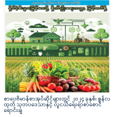
စာပေဗိမာန်စာအုပ်ဆိုင်များတွင် ၂၀၂၄ ခုနှစ်၊ ဇွန်လ
ထုတ် သုတပဒေသာနှင့် လူငယ်ရေးရာစာစောင်
ရောင်းချ