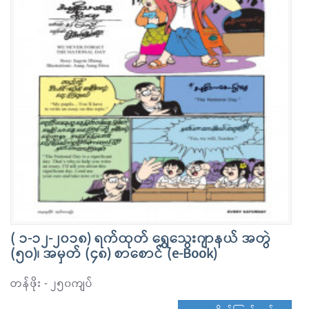
( ၁-၁၂-၂၀၁၈) ရက်ထုတ် ရွှေသွေးဂျာနယ် အတွဲ
(၅၀)၊ အမှတ် (၄၈) စာစောင် (e-Book)
တန်ဖိုး - ၂၅၀ကျပ်