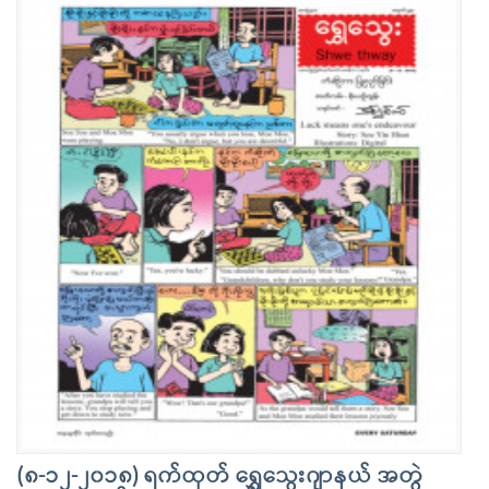
(၈-၁၂-၂၀၁၈) ရက်ထုတ် ရွှေသွေးဂျာနယ် အတွဲ