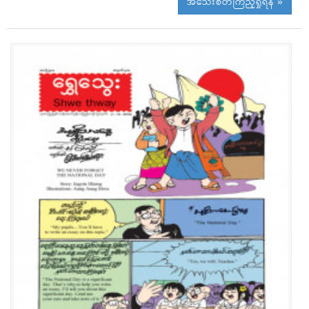
အသေးစိတ်ကြည့်ရှုရန် »