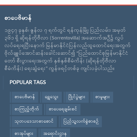
စာပေဗိမာန်
၁၉၄၇ ခုနှစ်၊ ဇွန်လ ၇ ရက်တွင် ရန်ကုန်မြို့၊ ပြည်လမ်း၊ အမှတ်
၃၆၁ ရှိ ဆိုရန်တိုဗီလာ (Sorrentovilla) အဆောက်အဦ၌ လွပ်
လပ်ရေးရပြီးနောက် မြန်မာနိုင်ငံပြန်လည်ထူထောင်ရေးအတွက်
ဗိုလ်ချူပ်အောင်ဆန်းခေါင်းဆောင်၍ “ပြည်ထောင်စုမြန်မာနိုင်ငံ
တော် စီးပွားရေးအတွက် နှစ်နှစ်စီမံကိန်း (ဆိုရန်တိုဗီလာ
စီမံကိန်း) ရေးဆွဲရေး” ကွန်ဖရင့်တစ်ခု ကျင်းပခဲ့ပါသည်။
POPULAR TAGS
စာပေဗိမာန်
ရွှေသွေး
ပြိုင်ပွဲများ
စာမူများ
စာကြည့်တိုက်
စာပေရေချမ်းစင်
သုတပဒေသာစာစောင်
ပြည်သူ့လက်စွဲစာစဉ်
စာအုပ်များ
အရောင်းဌာန