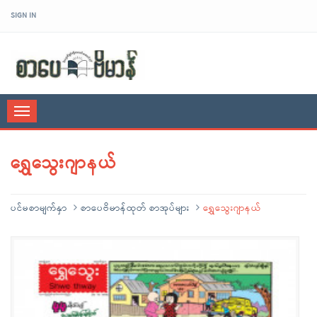
SIGN IN
sarpaybeikman
Toggle
navigation
ရွှေသွေးဂျာနယ်
ပင်မစာမျက်နှာ
စာပေဗိမာန်ထုတ် စာအုပ်များ
ရွှေသွေးဂျာနယ်