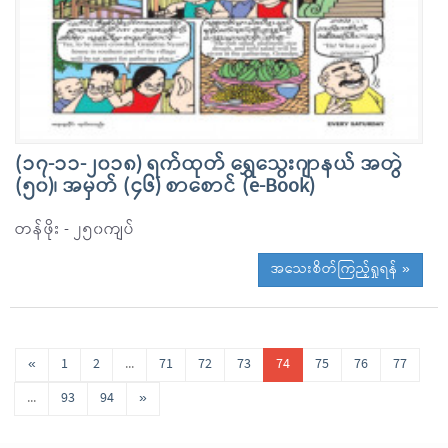
(၁၇-၁၁-၂၀၁၈) ရက်ထုတ် ရွှေသွေးဂျာနယ် အတွဲ
(၅၀)၊ အမှတ် (၄၆) စာစောင် (e-Book)
တန်ဖိုး - ၂၅၀ကျပ်
အသေးစိတ်ကြည့်ရှုရန် »
«
1
2
...
71
72
73
74
75
76
77
...
93
94
»