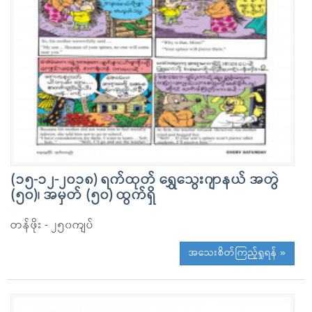
(၁၅-၁၂-၂၀၁၈) ရက်ထုတ် ရွှေသွေးဂျာနယ် အတွဲ
(၅၀)၊ အမှတ် (၅၀) ထွက်ရှိ
တန်ဖိုး - ၂၅၀ကျပ်
အသေးစိတ်ကြည့်ရှုရန် »