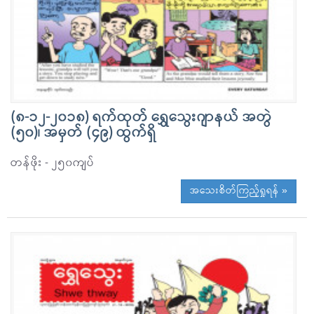
(၈-၁၂-၂၀၁၈) ရက်ထုတ် ရွှေသွေးဂျာနယ် အတွဲ
(၅၀)၊ အမှတ် (၄၉) ထွက်ရှိ
တန်ဖိုး - ၂၅၀ကျပ်
အသေးစိတ်ကြည့်ရှုရန် »