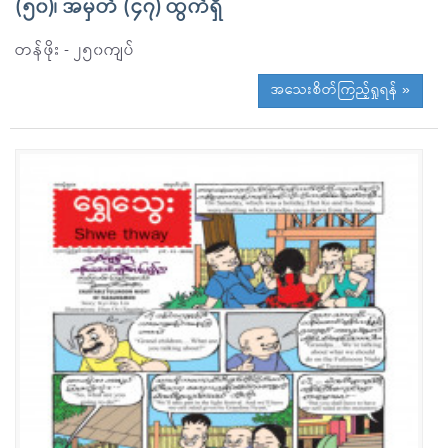
(၅၀)၊ အမှတ် (၄၇) ထွက်ရှိ
တန်ဖိုး - ၂၅၀ကျပ်
အသေးစိတ်ကြည့်ရှုရန် »