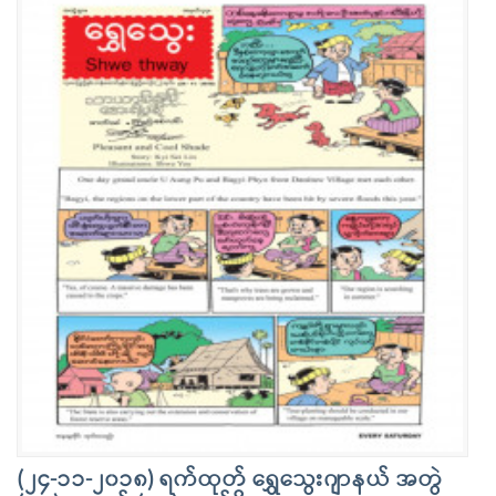
(၂၄-၁၁-၂၀၁၈) ရက်ထုတ် ရွှေသွေးဂျာနယ် အတွဲ