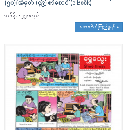
(၅၀)၊ အမှတ် (၄၉) စာစောင် (e-Book)
တန်ဖိုး - ၂၅၀ကျပ်
အသေးစိတ်ကြည့်ရှုရန် »