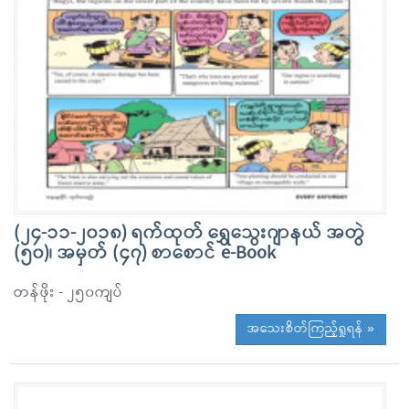
(၂၄-၁၁-၂၀၁၈) ရက်ထုတ် ရွှေသွေးဂျာနယ် အတွဲ
(၅၀)၊ အမှတ် (၄၇) စာစောင် e-Book
တန်ဖိုး - ၂၅၀ကျပ်
အသေးစိတ်ကြည့်ရှုရန် »