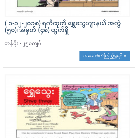
( ၁-၁၂-၂၀၁၈) ရက်ထုတ် ရွှေသွေးဂျာနယ် အတွဲ
(၅၀)၊ အမှတ် (၄၈) ထွက်ရှိ
တန်ဖိုး - ၂၅၀ကျပ်
အသေးစိတ်ကြည့်ရှုရန် »