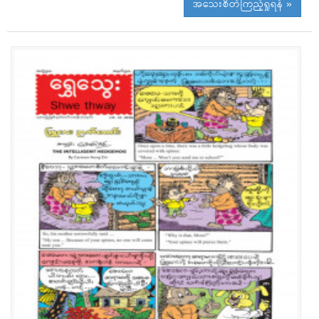
အသေးစိတ်ကြည့်ရှုရန် »