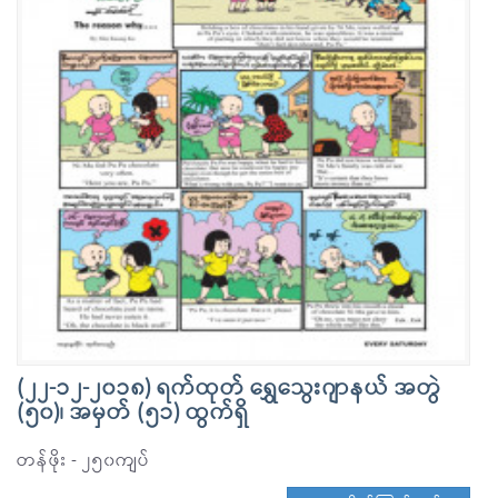
(၂၂-၁၂-၂၀၁၈) ရက်ထုတ် ရွှေသွေးဂျာနယ် အတွဲ
(၅၀)၊ အမှတ် (၅၁) ထွက်ရှိ
တန်ဖိုး - ၂၅၀ကျပ်