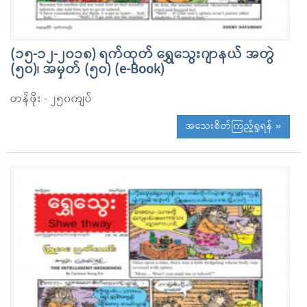
(၁၅-၁၂-၂၀၁၈) ရက်ထုတ် ရွှေသွေးဂျာနယ် အတွဲ
(၅၀)၊ အမှတ် (၅၀) (e-Book)
တန်ဖိုး - ၂၅၀ကျပ်
အသေးစိတ်ကြည့်ရှုရန် »