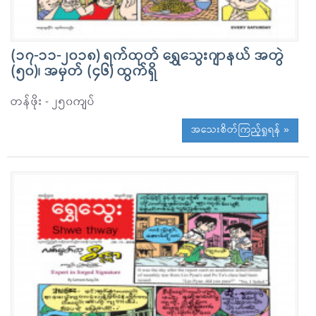
(၁၇-၁၁-၂၀၁၈) ရက်ထုတ် ရွှေသွေးဂျာနယ် အတွဲ
(၅၀)၊ အမှတ် (၄၆) ထွက်ရှိ
တန်ဖိုး - ၂၅၀ကျပ်
အသေးစိတ်ကြည့်ရှုရန် »