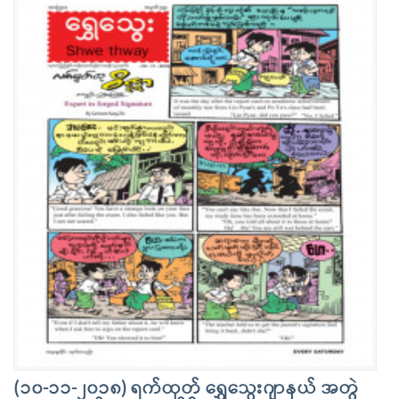
(၁၀-၁၁-၂၀၁၈) ရက်ထုတ် ရွှေသွေးဂျာနယ် အတွဲ