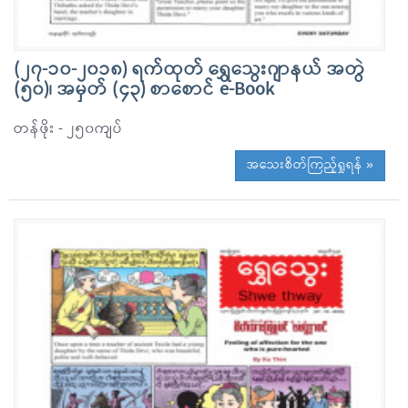
(၂၇-၁၀-၂၀၁၈) ရက်ထုတ် ရွှေသွေးဂျာနယ် အတွဲ
(၅၀)၊ အမှတ် (၄၃) စာစောင် e-Book
တန်ဖိုး - ၂၅၀ကျပ်
အသေးစိတ်ကြည့်ရှုရန် »