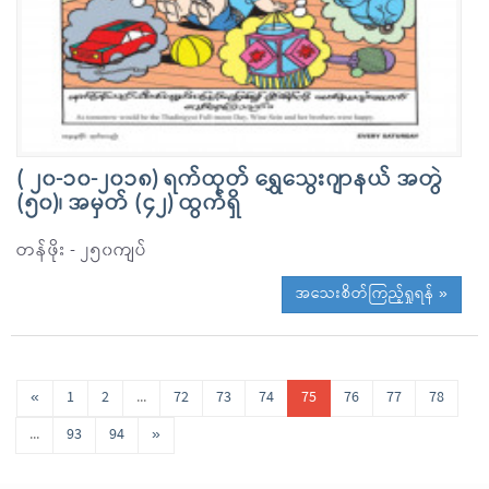
( ၂၀-၁၀-၂၀၁၈) ရက်ထုတ် ရွှေသွေးဂျာနယ် အတွဲ
(၅၀)၊ အမှတ် (၄၂) ထွက်ရှိ
တန်ဖိုး - ၂၅၀ကျပ်
အသေးစိတ်ကြည့်ရှုရန် »
«
1
2
...
72
73
74
75
76
77
78
...
93
94
»