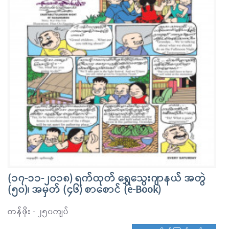
(၁၇-၁၁-၂၀၁၈) ရက်ထုတ် ရွှေသွေးဂျာနယ် အတွဲ
(၅၀)၊ အမှတ် (၄၆) စာစောင် (e-Book)
တန်ဖိုး - ၂၅၀ကျပ်