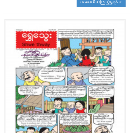
အသေးစိတ်ကြည့်ရှုရန် »