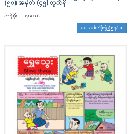
(၅၀)၊ အမှတ် (၄၅) ထွက်ရှိ
တန်ဖိုး - ၂၅၀ကျပ်
အသေးစိတ်ကြည့်ရှုရန် »