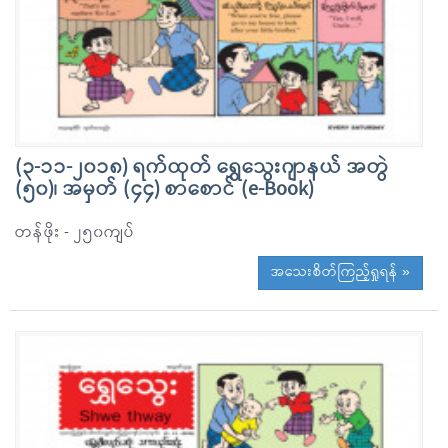
(၃-၁၁-၂၀၁၈) ရက်ထုတ် ရွှေသွေးဂျာနယ် အတွဲ
(၅၀)၊ အမှတ် (၄၄) စာစောင် (e-Book)
တန်ဖိုး - ၂၅၀ကျပ်
အသေးစိတ်ကြည့်ရှုရန် »