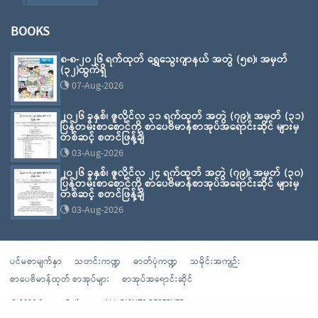
BOOKS
၈-၈-၂၀၂၆ ရက်ထုတ် ရွှေသွေးဂျာနယ် အတွဲ (၅၈)၊ အမှတ်
(၃၂)ထွက်ရှိ
07-Aug-2026
၂၀၂၆ ခုနှစ်၊ ဇူလိုင်လ ၃၁ ရက်ထုတ် အတွဲ (၇၉)၊ အမှတ် (၃၁)
ပြန်တမ်းစာစောင်ကို စာပေဗိမာန်စာအုပ်အရောင်းဆိုင် များမှ
တစ်ဆင့် စတင်ဖြန့်ချိ
03-Aug-2026
၂၀၂၆ ခုနှစ်၊ ဇူလိုင်လ ၂၄ ရက်ထုတ် အတွဲ (၇၉)၊ အမှတ် (၃၀)
ပြန်တမ်းစာစောင်ကို စာပေဗိမာန်စာအုပ်အရောင်းဆိုင် များမှ
တစ်ဆင့် စတင်ဖြန့်ချိ
03-Aug-2026
ပင်မစာမျက်နှာ
သတင်းကဏ္ဍ
ဓာတ်ပုံကဏ္ဍ
သမိုင်းအကျဉ်း
စာပေဗိမာန်ထုတ် စာအုပ်များ
စာအုပ်အရောင်းဆိုင်
© 2026 Sarpay Beikman - ALL RIGHTS RESERVED