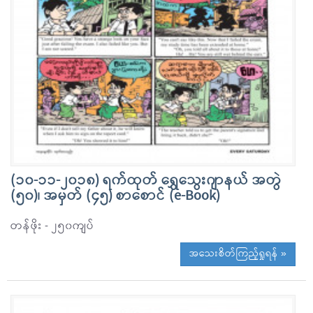
(၁၀-၁၁-၂၀၁၈) ရက်ထုတ် ရွှေသွေးဂျာနယ် အတွဲ
(၅၀)၊ အမှတ် (၄၅) စာစောင် (e-Book)
တန်ဖိုး - ၂၅၀ကျပ်
အသေးစိတ်ကြည့်ရှုရန် »