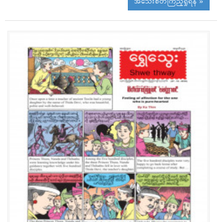
အသေးစိတ်ကြည့်ရှုရန် »