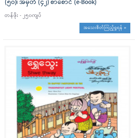
(၅၀)၊ အမှတ် (၄၂) စာစောင် (e-Book)
တန်ဖိုး - ၂၅၀ကျပ်
အသေးစိတ်ကြည့်ရှုရန် »