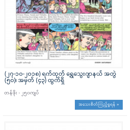
(၂၇-၁၀-၂၀၁၈) ရက်ထုတ် ရွှေသွေးဂျာနယ် အတွဲ
(၅၀)၊ အမှတ် (၄၃) ထွက်ရှိ
တန်ဖိုး - ၂၅၀ကျပ်
အသေးစိတ်ကြည့်ရှုရန် »