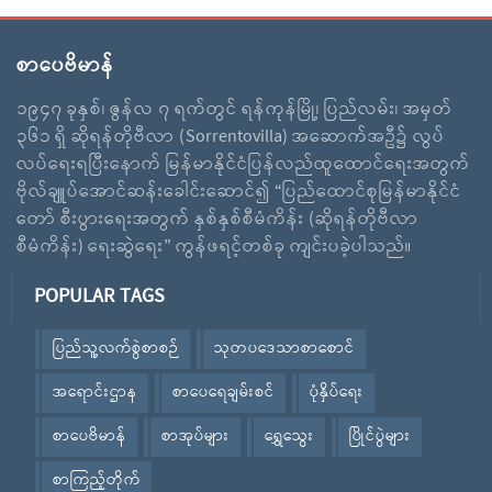
စာပေဗိမာန်
၁၉၄၇ ခုနှစ်၊ ဇွန်လ ၇ ရက်တွင် ရန်ကုန်မြို့၊ ပြည်လမ်း၊ အမှတ်
၃၆၁ ရှိ ဆိုရန်တိုဗီလာ (Sorrentovilla) အဆောက်အဦ၌ လွပ်
လပ်ရေးရပြီးနောက် မြန်မာနိုင်ငံပြန်လည်ထူထောင်ရေးအတွက်
ဗိုလ်ချူပ်အောင်ဆန်းခေါင်းဆောင်၍ “ပြည်ထောင်စုမြန်မာနိုင်ငံ
တော် စီးပွားရေးအတွက် နှစ်နှစ်စီမံကိန်း (ဆိုရန်တိုဗီလာ
စီမံကိန်း) ရေးဆွဲရေး” ကွန်ဖရင့်တစ်ခု ကျင်းပခဲ့ပါသည်။
POPULAR TAGS
ပြည်သူ့လက်စွဲစာစဉ်
သုတပဒေသာစာစောင်
အရောင်းဌာန
စာပေရေချမ်းစင်
ပုံနှိပ်ရေး
စာပေဗိမာန်
စာအုပ်များ
ရွှေသွေး
ပြိုင်ပွဲများ
စာကြည့်တိုက်