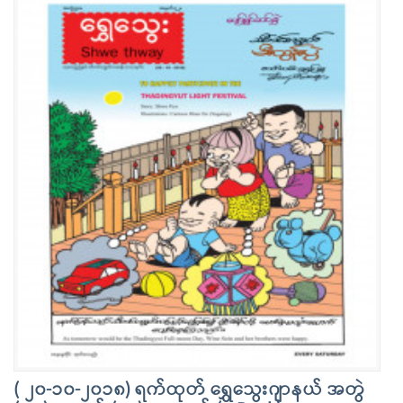
( ၂၀-၁၀-၂၀၁၈) ရက်ထုတ် ရွှေသွေးဂျာနယ် အတွဲ