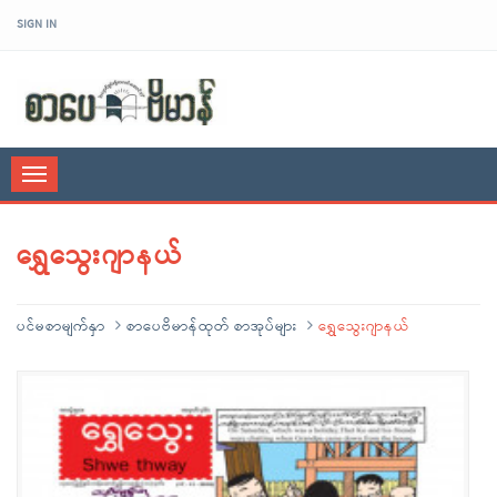
SIGN IN
sarpaybeikman
Toggle
navigation
ရွှေသွေးဂျာနယ်
ပင်မစာမျက်နှာ
စာပေဗိမာန်ထုတ် စာအုပ်များ
ရွှေသွေးဂျာနယ်