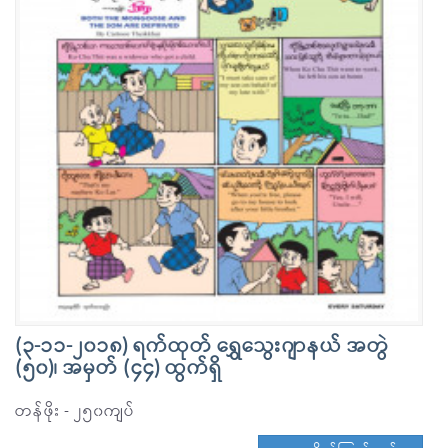
(၃-၁၁-၂၀၁၈) ရက်ထုတ် ရွှေသွေးဂျာနယ် အတွဲ
(၅၀)၊ အမှတ် (၄၄) ထွက်ရှိ
တန်ဖိုး - ၂၅၀ကျပ်