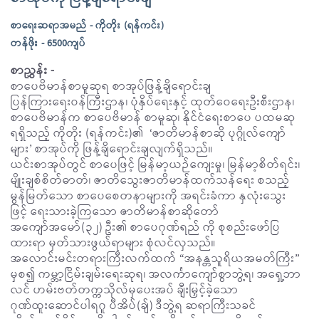
စာရေးဆရာအမည် - ကိုတိုး (ရန်ကင်း)
တန်ဖိုး - 6500ကျပ်
စာညွှန်း -
စာပေဗိမာန်စာမူဆုရ စာအုပ်ဖြန့်ချိရောင်းချ
ပြန်ကြားရေးဝန်ကြီးဌာန၊ ပုံနှိပ်ရေးနှင့် ထုတ်ဝေရေးဦးစီးဌာန၊
စာပေဗိမာန်က စာပေဗိမာန် စာမူဆု၊ နိုင်ငံရေးစာပေ ပထမဆု
ရရှိသည့် ကိုတိုး (ရန်ကင်း)၏ ‘ဇာတိမာန်စာဆို ပုဂ္ဂိုလ်ကျော်
များ’ စာအုပ်ကို ဖြန့်ချိရောင်းချလျက်ရှိသည်။
ယင်းစာအုပ်တွင် စာပေဖြင့် မြန်မာ့ယဉ်ကျေးမှု၊ မြန်မာ့စိတ်ရင်း၊
မျိုးချစ်စိတ်ဓာတ်၊ ဇာတိသွေးဇာတိမာန်ထက်သန်ရေး စသည့်
မွန်မြတ်သော စာပေစေတနာများကို အရင်းခံကာ နှလုံးသွေး
ဖြင့် ရေးသားခဲ့ကြသော ဇာတိမာန်စာဆိုတော်
အကျော်အမော်(၃၂) ဦး၏ စာပေဂုဏ်ရည် ကို စုစည်းဖော်ပြ
ထားရာ မှတ်သားဖွယ်ရာများ စုံလင်လှသည်။
အလောင်းမင်းတရားကြီးလက်ထက် “အနန္တသူရိယအမတ်ကြီး”
မှစ၍ ကမ္ဘာ့ငြိမ်းချမ်းရေးဆုရ၊ အလင်္ကာကျော်စွာဘွဲ့ရ၊ အရှေ့ဘာ
လင် ဟမ်းဗတ်တက္ကသိုလ်မှပေးအပ် ချီးမြှင့်ခဲ့သော
ဂုဏ်ထူးဆောင်ပါရဂူ ပီအိပ်(ချ်) ဒီဘွဲ့ရ ဆရာကြီးသခင်