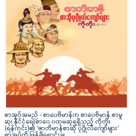
စာအုပ်အမည် - စာပေဗိမာန်က စာပေဗိမာန် စာမူ
ဆု၊ နိုင်ငံရေးစာပေ ပထမဆုရရှိသည့် ကိုတိုး
(ရန်ကင်း)၏ ‘ဇာတိမာန်စာဆို ပုဂ္ဂိုလ်ကျော်များ’
စာအုပ်ကို ဖြန့်ချိရောင်းချ