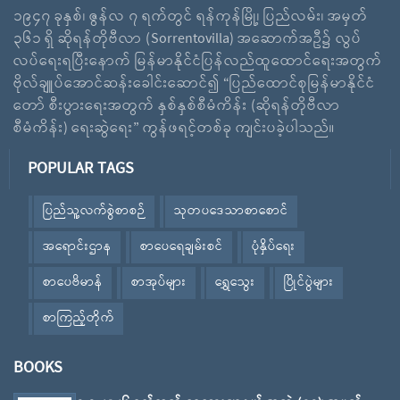
၁၉၄၇ ခုနှစ်၊ ဇွန်လ ၇ ရက်တွင် ရန်ကုန်မြို့၊ ပြည်လမ်း၊ အမှတ်
၃၆၁ ရှိ ဆိုရန်တိုဗီလာ (Sorrentovilla) အဆောက်အဦ၌ လွပ်
လပ်ရေးရပြီးနောက် မြန်မာနိုင်ငံပြန်လည်ထူထောင်ရေးအတွက်
ဗိုလ်ချူပ်အောင်ဆန်းခေါင်းဆောင်၍ “ပြည်ထောင်စုမြန်မာနိုင်ငံ
တော် စီးပွားရေးအတွက် နှစ်နှစ်စီမံကိန်း (ဆိုရန်တိုဗီလာ
စီမံကိန်း) ရေးဆွဲရေး” ကွန်ဖရင့်တစ်ခု ကျင်းပခဲ့ပါသည်။
POPULAR TAGS
ပြည်သူ့လက်စွဲစာစဉ်
သုတပဒေသာစာစောင်
အရောင်းဌာန
စာပေရေချမ်းစင်
ပုံနှိပ်ရေး
စာပေဗိမာန်
စာအုပ်များ
ရွှေသွေး
ပြိုင်ပွဲများ
စာကြည့်တိုက်
BOOKS