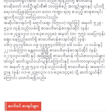
ကိုယ်တော်မှိုင်းအထိ ပါဝင်သည်။ ထိုနည်းတူ ဇာတိမာန်
စာဆိုတော် တစ်ဦးချင်းစီ၏ ဘဝဖြစ်စဉ် အကျဉ်းများနှင့် ၎င်းတို့
ရေးသားပြုစုခဲ့ကြသော တေး၊ ကဗျာ၊ ရတု စသည့် စာစုစာရင်း
များကိုလည်း ဖော်ပြထားပါသည်။
အဆိုပါစာအုပ်ကို ရောင်းဈေး (၆၅၀၀) ကျပ်ဖြင့် အမှတ် ၅၂၉ -
၅၃၁၊ ကုန်သည်လမ်းရှိ စာပေဗိမာန်စာအုပ်ဆိုင် (ဖုန်း
၀၁-၈၂၄၉၀၃၁၊ ၀၁-၈၃၈၁၄၄၈)၊ အမှတ် (တ- ၅၅)၊ သပြေကုန်း
စျေး၊ နေပြည်တော်ရှိ စာပေဗိမာန်စာအုပ်ဆိုင် (ဖုန်း
၀၆၇-၃၄၁၄၆၈၁၊ ၀၉-၄၄၉၅၄၀၆၆၇)၊ ၈၆ လမ်း၊ ၂၁ လမ်းနှင့်
၂၂ လမ်းကြား၊ မန္တလေးမြို့ရှိ စာပေဗိမာန်စာအုပ်ဆိုင် (ဖုန်း
၀၂-၄၀၃၀၁၈၆) နှင့် အမြို့မြို့ရှိ စာပေဗိမာန် ကိုယ်စားလှယ်များ
ထံတွင် ဆက်သွယ်ဝယ်ယူနိုင်ကြောင်းနှင့် လက်ကားမှာယူလိုပါ
က အမှတ် ၅၂၉-၅၃၁၊ ကုန်သည်လမ်းရှိ စာပေဗိမာန်၊ အရောင်း
ဌာန (ဖုန်း ၀၁-၈၂၄၉၀၃၁၊ ၀၁-၈၃၈၁၄၄၈) သို့ ဆက်သွယ်နိုင်
ကြောင်း သတင်းရရှိသည်။
ဆက်စပ် စာအုပ်များ