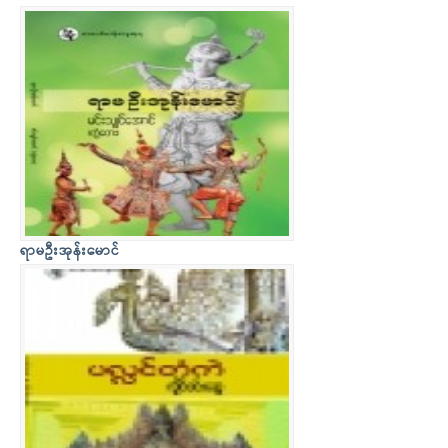
ရာမဦးအုန်းမောင်