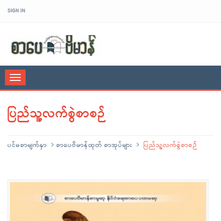
SIGN IN
sarpaybeikman
Toggle
navigation
ပြည်သူ့လက်စွဲစာစဉ်
ပင်မစာမျက်နှာ
စာပေဗိမာန်ထုတ် စာအုပ်များ
ပြည်သူ့လက်စွဲစာစဉ်