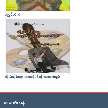
ပလ္လင်တံကဲ
ကိုယ်တိုင်ရေး ရောင်စုံပန်းချီကားတစ်ချပ်
စာပေဗိမာန်