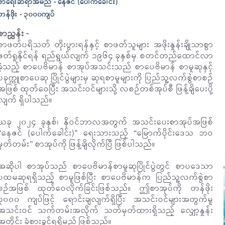
စာရေးဆရာအမည် - နေဇင် (ပေါက်ခေါင်း)
တန်ဖိုး - ၃၀၀၀ကျပ်
စာညွှန်း -
စာဖတ်ပရိသတ် တိုးပွားရန်နှင့် စာဖတ်သူများ အဖိုးနှုန်းချိုသာစွာ
ဖတ်ရှုနိုင်ရန် ရည်ရွယ်လျက် ၁၉၆၄ ခုနှစ်မှ စတင်တည်ထောင်လာ
ခဲ့သည့် စာပေဗိမာန် စာအုပ်အသင်းသည် စာပေဗိမာန် စာမူဆုနှင့်
ပခုက္ကူစာပေဆု ပြိုင်ပွဲများမှ ဆုရစာမူများကို ပြည်သူ့လက်စွဲစာစဉ်
အဖြစ် ထုတ်ဝေပြီး အသင်းဝင်များသို့ လစဉ်တစ်အုပ်စီ ဖြန့်ချိပေးပို့
လျက် ရှိပါသည်။
ယခု ၂၀၂၄ ခုနှစ်၊ နိုဝင်ဘာလအတွက် အသင်းပေးစာအုပ်အဖြစ်
“နေဇင် (ပေါက်ခေါင်း)” ရေးသားသည့် “မြောက်ပိုင်းဒေသ ဘဝ
မှတ်တမ်း” စာအုပ်ကို ဖြန့်ချိလိုက်ပြီ ဖြစ်ပါသည်။
အဆိုပါ စာအုပ်သည် စာပေဗိမာန်စာမူဆုပြိုင်ပွဲတွင် စာပဒေသာ
ပထမဆုရရှိသည့် စာမူဖြစ်ပြီး စာပေဗိမာန်က ပြည်သူ့လက်စွဲစာ
စဉ်အဖြစ် ထုတ်ဝေလိုက်ခြင်းဖြစ်သည်။ ဤစာအုပ်ကို တန်ဖိုး
၃၀၀၀ ကျပ်ဖြင့် ရောင်းချလျက်ရှိပြီး အသင်းဝင်များအတွက်မူ
အသင်းဝင် သက်တမ်းအလိုက် သတ်မှတ်ထားရှိသည့် လျှော့နှုန်း
အတိုင်း ခံစားခွင့်ရရှိမည် ဖြစ်သည်။