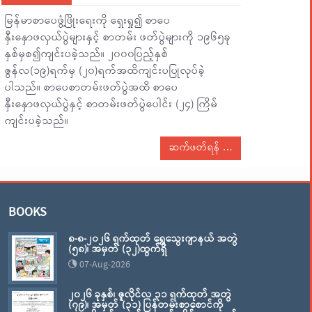
မြန်မာစာပေဖွံ့ဖြိုးရေးကို ရှေးရှု၍ စာပေ
နှီးနှောဖလှယ်ပွဲများနှင့် စာတမ်း ဖတ်ပွဲများကို ၁၉၆၅ခု
နှစ်မှစ၍ကျင်းပခဲ့သည်။ ၂၀၀၀ပြည့်နှစ်
ဇွန်လ(၁၉)ရက်မှ (၂၀)ရက်အထိကျင်းပပြုလုပ်ခဲ့
ပါသည်။ စာပေစာတမ်းဖတ်ပွဲအထိ စာပေ
နှီးနှောဖလှယ်ပွဲနှင့် စာတမ်းဖတ်ပွဲပေါင်း (၂၄) ကြိမ်
ကျင်းပခဲ့သည်။
ဆက်ဖတ်ရန်
BOOKS
၈-၈-၂၀၂၆ ရက်ထုတ် ရွှေသွေးဂျာနယ် အတွဲ
(၅၈)၊ အမှတ် (၃၂)ထွက်ရှိ
07-Aug-2026
၂၀၂၆ ခုနှစ်၊ ဇူလိုင်လ ၃၁ ရက်ထုတ် အတွဲ
(၇၉)၊ အမှတ် (၃၁) ပြန်တမ်းစာစောင်ကို