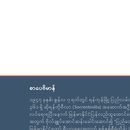
စာပေဗိမာန်
၁၉၄၇ ခုနှစ်၊ ဇွန်လ ၇ ရက်တွင် ရန်ကုန်မြို့၊ ပြည်လမ်
၃၆၁ ရှိ ဆိုရန်တိုဗီလာ (Sorrentovilla) အဆောက်အဦ
လပ်ရေးရပြီးနောက် မြန်မာနိုင်ငံပြန်လည်ထူထောင်ရ
အတွက် ဗိုလ်ချူပ်အောင်ဆန်းခေါင်းဆောင်၍ “ပြည်ထ
မြန်မာနိုင်ငံတော် စီးပွားရေးအတွက် နှစ်နှစ်စီမံကိန်း (