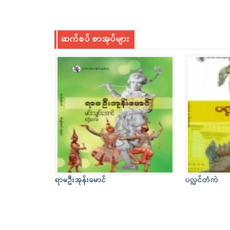
ဆက်စပ် စာအုပ်များ
ရာမဦးအုန်းမောင်
ပလ္လင်တံကဲ