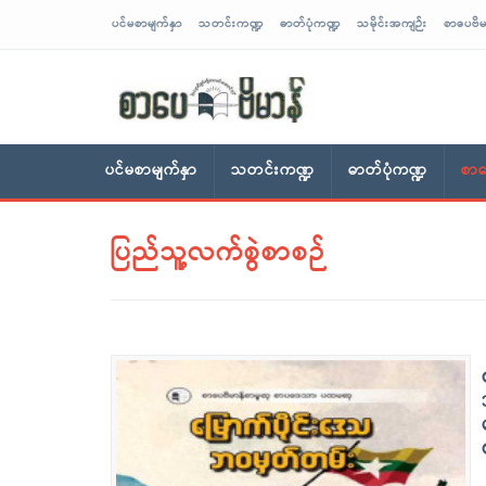
ပင်မစာမျက်နှာ
သတင်းကဏ္ဍ
ဓာတ်ပုံကဏ္ဍ
သမိုင်းအကျဉ်း
စာပေဗိမ
sarpaybeikman
ပင်မစာမျက်နှာ
သတင်းကဏ္ဍ
ဓာတ်ပုံကဏ္ဍ
စာပ
ပြည်သူ့လက်စွဲစာစဉ်