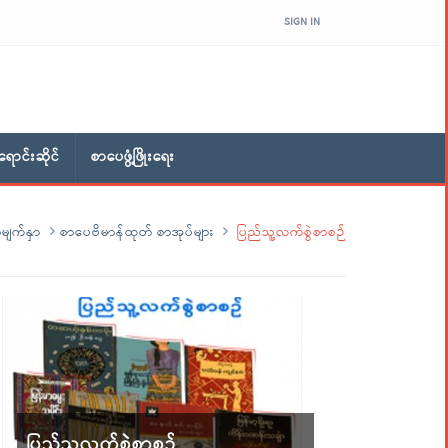
SIGN IN
ောင်းဆိုင်
စာပေဖွံ့ဖြိုးရေး
မျက်နှာ
စာပေဗိမာန်ထုတ် စာအုပ်များ
ပြည်သူ့လက်စွဲစာစဉ်
ပြည်သူ့လက်စွဲစာစဉ်