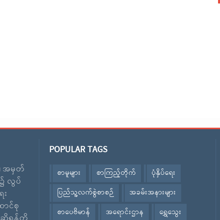
POPULAR TAGS
း၊ အမှတ်
စာမူများ
စာကြည့်တိုက်
ပုံနှိပ်ရေး
၌ လွပ်
ပြည်သူ့လက်စွဲစာစဉ်
အခမ်းအနားများ
ေး
ောင်စု
စာပေဗိမာန်
အရောင်းဌာန
ရွှေသွေး
ဆိုရန်တို