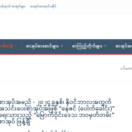
ာန်ထုတ် စာအုပ်များ
စာအုပ်အရောင်းဆိုင်
ေဗိမာန်
စာအုပ်စာစောင်များ
စာကြည့်တိုက်များ
စာအုပ်အရ
ပင်မစာ
စာအုပ်အမည် - ၂၀၂၄ ခုနှစ်၊ နိုဝင်ဘာလအတွက်
အသင်းပေးစာအုပ်အဖြစ် “နေဇင် (ပေါက်ခေါင်း)”
ရေးသားသည့် “မြောက်ပိုင်းဒေသ ဘဝမှတ်တမ်း”
စာအုပ် ဖြန့်ချိ