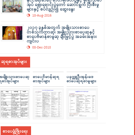
နိုင်ငံရေးစာပေ စာတမ်းဖတ်ပွဲနှင့် မိုးရာသီစာ
အုပ် ဈေးရောင်းပွဲတော် ဆောင်ရွက် ပြီးစီးမှု
များနှင့် စပ်လျဉ်း၍ ဆွေးနွေး
18-Aug-2016
၂၀၁၇ ခုနှစ်အတွက် အမျိုးသားစာပေ
တစ်သက်တာဆု၊ အမျိုးသားစာပေဆုနှင့်
စာပေဗိမာန်စာမူဆု ချီးမြှင့်ပွဲ အခမ်းအနား
ကျင်းပ
08-Dec-2018
ဆုရစာအုပ်များ
အမျိူးသားစာပေဆု
စာပေဗိမာန်ဆုရ
ပခုက္ကူဦးအုန်းဖေ
ရစာအုပ်များ
စာအုပ်များ
စာပေဆုရစာမူများ
စာပေဖွံ့ဖြိုးရေး