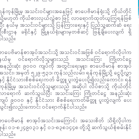
ရန်ကုန်မြို့မှ အသင်းဝင်များအနေဖြင့် စာပေဗိမာန်ရုံးသို့ ကိုယ်တိုင်
သို့မဟုတ် ကိုယ်စားလှယ်လွှဲစာ ဖြင့် လာရောက်ထုတ်ယူကြရန်ဖြစ်
ပြီး နယ်မှ အသင်းဝင်များသို့ ပြန်ကြားရေးနှင့် ပြည်သူ့ဆက်ဆံ ရေး
ဦးစီးဌာန ခရိုင်နှင့် မြို့နယ်ရုံးများမှတစ်ဆင့် ဖြန့်ချိပေးလျက် ရှိ
ပါသည်။
စာပေဗိမာန်စာအုပ်အသင်းသို့ အသင်းဝင်အဖြစ် ဝင်ရောက်လိုပါက
နယ်မှ ဝင်ရောက်လိုသူများသည် အသင်းကြေး ကြိုတင်ငွေ
အနည်းဆုံး ၉ဝဝဝ ကျပ်ကို အတွင်းရေးမှူး၊ စာပေဗိမာန် စာအုပ်
အသင်း၊ အမှတ် ၅၂၉-၅၃၁၊ ကုန်သည်လမ်း၊ ရန်ကုန်မြို့သို့ ငွေပို့လွှာ
နှင့် နိုင်ငံသားစိစစ်ရေးကတ် မိတ္တူ ပူးတွဲပေးပို့၍လည်းကောင်း၊ ရန်
ကုန်မြို့မှ အသင်းဝင်လိုသူများသည် အဆိုပါ လိပ်စာသို့ ကိုယ်တိုင်
လာရောက် ဆက်သွယ်ပြီး အသင်းကြေး ကြိုတင်ငွေ အနည်းဆုံး
ကျပ် ၉ဝဝဝ နှင့် နိုင်ငံသား စိစစ်ရေးကတ်မိတ္တူ ပူးတွဲလျက် ပေး
သွင်း၍လည်းကောင်း ဝင်ရောက်နိုင်ပါသည်။
စာပေဗိမာန် စာအုပ်အသင်းအကြောင်း အသေးစိတ် သိရှိလိုပါက
ဖုန်း ဝ၁-၈၂၄၉ဝ၃၁ နှင့် ဝ၁-၈၃၈၁၄၄၈ တို့သို့ ဆက်သွယ်စုံစမ်းနိုင်
ပါသည်။