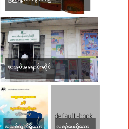
စာအုပ်အရောင်းဆိုင်
အသစ်ထွက်ရှိသော
လစဉ်ပေးပို့သော