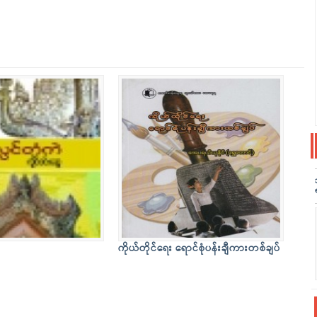
ကိုယ်တိုင်ရေး ရောင်စုံပန်းချီကားတစ်ချပ်