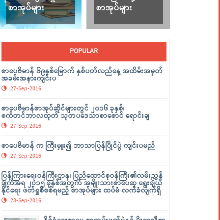
စာအုပ်များ
စာအုပ်များ
POPULAR
စာပေဗိမာန် ၆၉နှစ်မြောက် နှစ်ပတ်လည်နေ့ အထိမ်းအမှတ်
အခမ်းအနားကျင်းပ
27-Sep-2016
စာပေဗိမာန်စာအုပ်ဆိုင်များတွင် ၂၀၁၆ ခုနှစ်၊
စက်တင်ဘာလထုတ် သုတပဒေသာစာစောင် ရောင်းချ
27-Sep-2016
စာပေဗိမာန် က ကြီးမှူး၍ ဘာသာပြန်ပြိုင်ပွဲ ကျင်းပမည်
27-Sep-2016
ပြန်ကြားရေးဝန်ကြီးဌာန၊ ပြည်ထောင်စုဝန်ကြီး၏လမ်းညွှန်
ချက်အရ ၂၀၁၅ ခုနှစ်အတွက် အမျိုးသားစာပေဆု ရွေးချယ်
နိုင်ရေး ဖတ်ရှုစိစစ်ရမည့် စာအုပ်များ ထပ်မံ လက်ခံလျက်ရှိ
28-Sep-2016