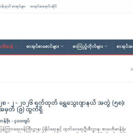
ာန်ထုတ် စာအုပ်များ
စာအုပ်အရောင်းဆိုင်
ေဗိမာန်
စာအုပ်စာစောင်များ
စာကြည့်တိုက်များ
စာအုပ်အရ
ပ
၂၈ - ၂ - ၂၀၂၆ ရက်ထုတ် ရွှေသွေးဂျာနယ် အတွဲ (၅၈)၊
အမှတ် (၉) ထွက်ရှိ
တန်ဖိုး - ၄၀၀ကျပ်
ပြန်ကြားရေးဝန်ကြီးဌာန၊ ပုံနှိပ်ရေးနှင့် ထုတ်ဝေရေးဦးစီးဌာန၊ စာပေဗိမာန်ရုံး