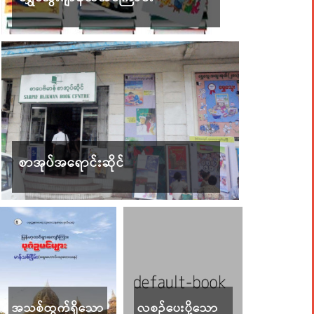
စာအုပ်အရောင်းဆိုင်
အသစ်ထွက်ရှိသော
လစဉ်ပေးပို့သော