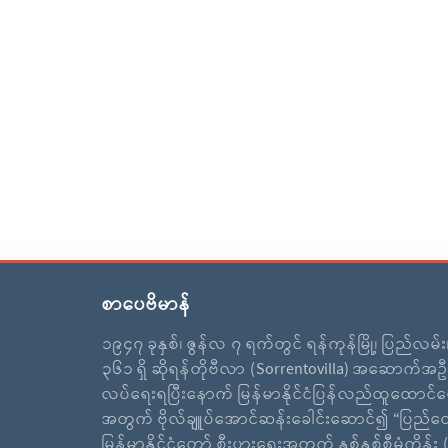
စာပေဗိမာန်
၁၉၄၇ ခုနှစ်၊ ဇွန်လ ၇ ရက်တွင် ရန်ကုန်မြို့၊ ပြည်လမ်
၃၆၁ ရှိ ဆိုရန်တိုဗီလာ (Sorrentovilla) အဆောက်အဦ
လပ်ရေးရပြီးနောက် မြန်မာနိုင်ငံပြန်လည်ထူထောင်ရ
အတွက် ဗိုလ်ချူပ်အောင်ဆန်းခေါင်းဆောင်၍ “ပြည်ထ
မြန်မာနိုင်ငံတော် စီးပွားရေးအတွက် နှစ်နှစ်စီမံကိန်း (