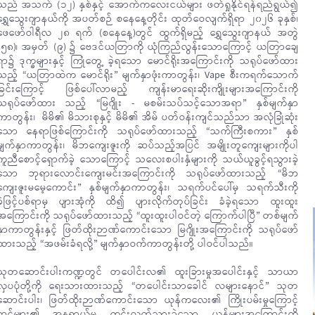
သည် အသက် (၁၂) နှစ်နှင့် အောက်ကလေးငယ်များ ဖတ်ရှုနိုင်ရန်ရည်ရွယ်၍
ရွှေသွေးဂျာနယ်ကို အပတ်စဉ် စနေနေ့တိုင်း ထုတ်ဝေလျက်ရှိရာ ၂၀၂၆ ခုနှစ်၊
ဖေဖော်ဝါရီလ ၂၈ ရက် (စနေနေ့)တွင် ထွက်ရှိမည့် ရွှေသွေးဂျာနယ် အတွဲ
(၅၈)၊ အမှတ် (၉) ၌ ဗေဒင်ယတြာကို ယုံကြည်လွန်းသောကြောင့် ယတြာချေ
ရာ၌ ဒုက္ခများနှင့် ကြုံတွေ့ ခဲ့ရသော မောင်ရိုးအကြောင်းကို သရုပ်ဖော်ထား
သည့် “ယတြာထဲက မောင်ရိုး” မျက်နှာဖုံးကာတွန်း၊ Vape စီးကရက်သောက်
ခြင်းကြောင့် ဖြစ်ပေါ်လာမည့် ကျန်းမာရေးဆိုးကျိုးများအကြောင်းကို
သရုပ်ဖော်ထား သည့် “မြဂျိုး - မစမ်းသပ်သင့်သောအရာ” နှစ်မျက်နှာ
ကာတွန်း၊ မိမိ၏ မိသားစုနှင့် မိမိ၏ အိမ် ပတ်ဝန်းကျင်သည်သာ အလုံခြုံဆုံး
သော နေရာဖြစ်ကြောင်းကို သရုပ်ဖော်ထားသည့် “သက်ကြီးစကား” နှစ်
မျက်နှာကာတွန်း၊ မိဘကျေးဇူးကို ဆပ်သည့်အပြင် အမျိုးတူကျေးများကိုပါ
ကူညီစောင့်ရှောက်ခဲ့ သောကြောင့် သလေးစပါးနှံများကို သယ်ယူခွင့်ရသွားခဲ့
သော ဘုရားလောင်းကျေးမင်းအကြောင်းကို သရုပ်ဖော်ထားသည့် “မိဘ
ကျေးဇူးမမေ့ကောင်း” နှစ်မျက်နှာကာတွန်း၊ သရက်ပင်ပေါ်မှ သရက်သီးကို
ခဲဖြင့်ပစ်ရာမှ ပျားအုံကို ထိ၍ ပျားလိုက်တုပ်ခြင်း ခံခဲ့ရသော ထူးထူး
အကြောင်းကို သရုပ်ဖော်ထားသည့် “ထူးထူးပါဝင်တဲ့ ကြောက်ပါပြီ” တစ်မျက်
နှာကာတွန်းနှင့် ဖြတ်ထိုးဉာဏ်ကောင်းသော မြဂျိုးအကြောင်းကို သရုပ်ဖော်
ထားသည့် “အဖမ်းခံရလို့” မျက်နှာဝက်ကာတွန်းတို့ ပါဝင်ပါသည်။
သုတဆောင်းပါးကဏ္ဍတွင် တပေါင်းလ၏ ထူးခြားမှုအပေါင်းနှင့် သာယာ
လှပပုံတို့ကို ရေးသားထားသည့် “တပေါင်းသာခေါင် လများနောင်” သုတ
ဆောင်းပါး၊ ဖြတ်ထိုးဉာဏ်ကောင်းသော ယုန်ကလေး၏ ကြိုးပမ်းမှုကြောင့်
ဆင်များ၏ အန္တရာယ်မှ ကင်းလွတ်သွားခဲ့သော ယုန်များအကြောင်းကို