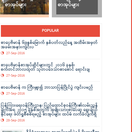
စာအုပ်များ
စာအုပ်များ
POPULAR
စာပေဗိမာန် ၆၉နှစ်မြောက် နှစ်ပတ်လည်နေ့ အထိမ်းအမှတ်
အခမ်းအနားကျင်းပ
27-Sep-2016
စာပေဗိမာန်စာအုပ်ဆိုင်များတွင် ၂၀၁၆ ခုနှစ်၊
စက်တင်ဘာလထုတ် သုတပဒေသာစာစောင် ရောင်းချ
27-Sep-2016
စာပေဗိမာန် က ကြီးမှူး၍ ဘာသာပြန်ပြိုင်ပွဲ ကျင်းပမည်
27-Sep-2016
ပြန်ကြားရေးဝန်ကြီးဌာန၊ ပြည်ထောင်စုဝန်ကြီး၏လမ်းညွှန်
ချက်အရ ၂၀၁၅ ခုနှစ်အတွက် အမျိုးသားစာပေဆု ရွေးချယ်
နိုင်ရေး ဖတ်ရှုစိစစ်ရမည့် စာအုပ်များ ထပ်မံ လက်ခံလျက်ရှိ
28-Sep-2016