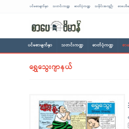
ပင်မစာမျက်နှာ
သတင်းကဏ္ဍ
ဓာတ်ပုံကဏ္ဍ
သမိုင်းအကျဉ်း
စာပေဗိမ
sarpaybeikman
ပင်မစာမျက်နှာ
သတင်းကဏ္ဍ
ဓာတ်ပုံကဏ္ဍ
စာပ
ရွှေသွေးဂျာနယ်