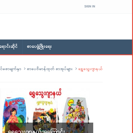
SIGN IN
ောင်းဆိုင်
စာပေဖွံ့ဖြိုးရေး
င်မစာမျက်နှာ
စာပေဗိမာန်ထုတ် စာအုပ်များ
ရွှေသွေးဂျာနယ်
ရွှေသွေးဂျာနယ်အကြောင်း