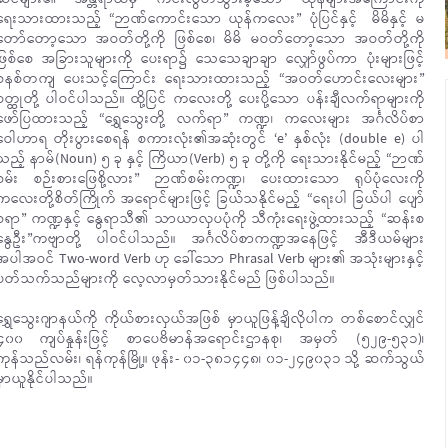
ရေးသားထားသည့် “ဉာဏ်ကောင်းသော ယုန်ကလေး” ပုံပြင်နှင့် မိမိနှင့် မ
တော်တော့သော အဝတ်တို့ကို ဖြစ်စေ၊ မိမိ မဝတ်တော့သော အဝတ်တို့ကို
ဖြစ်စေ အခြားသူများကို ပေးရာ၌ သေသေချာချာ လျှော်ဖွပ်ကာ ပုံးများဖြင့်
စနစ်တကျ ပေးသင့်ကြောင်း ရေးသားထားသည့် “အဝတ်ဟောင်းလေးများ”
ဝတ္ထုတို့ ပါဝင်ပါသည်။ ထို့ပြင် ကလေးတို့ ပေးပို့သော ပန်းချီလက်ရာများကို
ဖော်ပြထားသည့် “ရွှေသွေးတို့ လက်ရာ” ကဏ္ဍ၊ ကလေးများ အင်္ဂလိပ်စာ
ဝေါဟာရ တိုးပွားစေရန် စကားလုံး၏အဆုံးတွင် ‘e’ နှစ်လုံး (double e) ပါ
သည့် နာမ်(Noun) ၅ ခု နှင့် ကြိယာ(Verb) ၅ ခု တို့ကို ရေးသားနိုင်မည့် “ဉာဏ်
စမ်း စဉ်းစားဖြေစို့လား” ဉာဏ်စမ်းကဏ္ဍ၊ ပေးထားသော ရုပ်ပုံလေးကို
ကလေးတို့စိတ်ကြိုက် အရောင်များဖြင့် ခြယ်သနိုင်မည့် “ရေးပါ ခြယ်ပါ ပျော်
စရာ” ကဏ္ဍနှင့် ‌နွေရာသီ၏ သာယာလှပပုံကို သီကုံးရေးဖွဲ့ထားသည့် “ဆန်းစ
နွေဦး”ကဗျာတို့ ပါဝင်ပါသည်။ အင်္ဂလိပ်စာကဏ္ဍအနေဖြင့် အီဒီယမ်များ
အပါအဝင် Two-word Verb ဟု ခေါ်သော Phrasal Verb များ၏ အသုံးများနှင့်
ပတ်သက်သည်များကို လေ့လာမှတ်သားနိုင်မည် ဖြစ်ပါသည်။
ရွှေသွေးဂျာနယ်ကို ကိုယ်စားလှယ်အဖြစ် မှာယူဖြန့်ချိလိုပါက တစ်စောင်လျှင်
၄၀၀ ကျပ်နှုန်းဖြင့် စာပေဗိမာန်အရောင်းဌာနစု၊ အမှတ် (၅၂၉-၅၃၁)၊
ကုန်သည်လမ်း၊ ရန်ကုန်မြို့။ ဖုန်း- ၀၁-၃၈၁၄၄၈၊ ၀၁-၂၄၉၀၃၁ သို့ ဆက်သွယ်
မှာယူနိုင်ပါသည်။