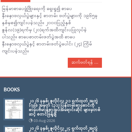
မြန်မာစာပေဖွံ့ဖြိုးရေးကို ရှေးရှု၍ စာပေ
နှီးနှောဖလှယ်ပွဲများနှင့် စာတမ်း ဖတ်ပွဲများကို ၁၉၆၅ခု
နှစ်မှစ၍ကျင်းပခဲ့သည်။ ၂၀၀၀ပြည့်နှစ်
ဇွန်လ(၁၉)ရက်မှ (၂၀)ရက်အထိကျင်းပပြုလုပ်ခဲ့
ပါသည်။ စာပေစာတမ်းဖတ်ပွဲအထိ စာပေ
နှီးနှောဖလှယ်ပွဲနှင့် စာတမ်းဖတ်ပွဲပေါင်း (၂၄) ကြိမ်
ကျင်းပခဲ့သည်။
ဆက်ဖတ်ရန်
BOOKS
၂၀၂၆ ခုနှစ်၊ ဇူလိုင်လ ၃၁ ရက်ထုတ် အတွဲ
(၇၉)၊ အမှတ် (၃၁) ပြန်တမ်းစာစောင်ကို
စာပေဗိမာန်စာအုပ်အရောင်းဆိုင် များမှတစ်
ဆင့် စတင်ဖြန့်ချိ
03-Aug-2026
၂၀၂၆ ခုနှစ်၊ ဇူလိုင်လ ၂၄ ရက်ထုတ် အတွဲ