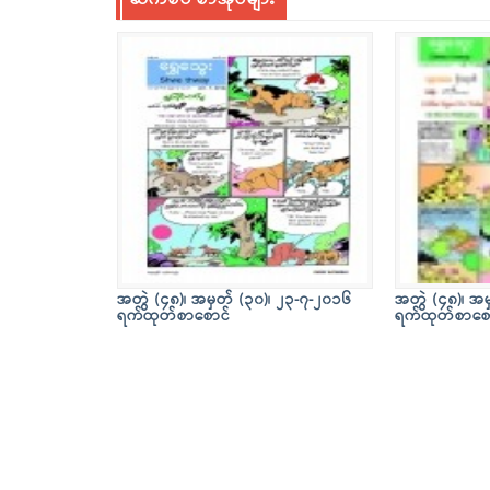
ဆက်စပ် စာအုပ်များ
အတွဲ (၄၈)၊ အမှတ် (၃၀)၊ ၂၃-၇-၂၀၁၆
အတွဲ (၄၈)၊ အမ
ရက်ထုတ်စာစောင်
ရက်ထုတ်စာစေ