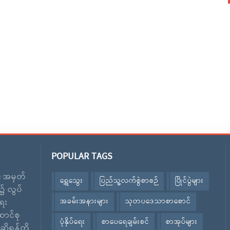
POPULAR TAGS
း၊ အမှတ်
ရွှေသွေး
ပြည်သူ့လက်စွဲစာစဉ်
ပြိုင်ပွဲများ
၌ လွပ်
အခမ်းအနားများ
သုတပဒေသာစာစောင်
ေး
ောင်စု
ပုံနှိပ်ရေး
စာပေရေချမ်းစင်
စာအုပ်များ
ဆိုရန်တို