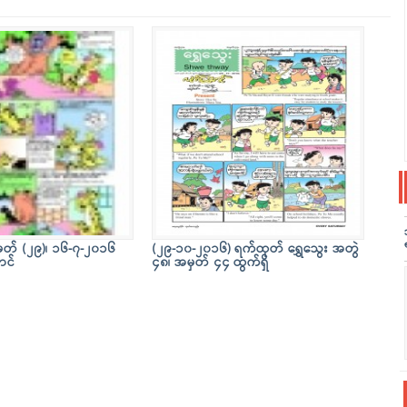
ှတ် (၂၉)၊ ၁၆-၇-၂၀၁၆
(၂၉-၁၀-၂၀၁၆) ရက်ထုတ် ရွှေသွေး အတွဲ
ာင်
၄၈၊ အမှတ် ၄၄ ထွက်ရှိ