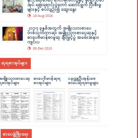
နိုင်ငံရေးစာပေ စာတမ်းဖတ်ပွဲနှင့် မိုးရာသီစာ
အုပ် ဈေးရောင်းပွဲတော် ဆောင်ရွက် ပြီးစီးမှု
များနှင့် စပ်လျဉ်း၍ ဆွေးနွေး
18-Aug-2016
၂၀၁၇ ခုနှစ်အတွက် အမျိုးသားစာပေ
တစ်သက်တာဆု၊ အမျိုးသားစာပေဆုနှင့်
စာပေဗိမာန်စာမူဆု ချီးမြှင့်ပွဲ အခမ်းအနား
ကျင်းပ
08-Dec-2018
ဆုရစာအုပ်များ
အမျိူးသားစာပေဆု
စာပေဗိမာန်ဆုရ
ပခုက္ကူဦးအုန်းဖေ
ရစာအုပ်များ
စာအုပ်များ
စာပေဆုရစာမူများ
စာပေဖွံ့ဖြိုးရေး