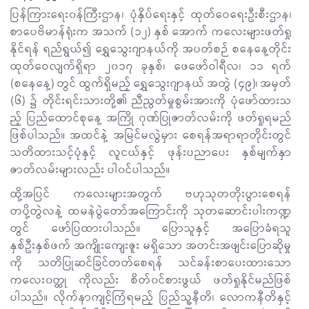
ပြန်ကြားရေး၀န်ကြီးဌာန၊ ပုံနှိပ်ရေးနှင့် ထုတ်ဝေရေးဦးစီးဌာန၊
စာပေဗိမာန်ရုံးက အသက် (၁၂) နှစ် အောက် ကလေးများဖတ်ရှု
နိုင်ရန် ရည်ရွယ်၍ ရွှေသွေးဂျာနယ်ကို အပတ်စဉ် စနေနေ့တိုင်း
ထုတ်ဝေလျက်ရှိရာ ၂၀၁၇ ခုနှစ်၊ ဖေဖော်ဝါရီလ၊ ၁၁ ရက်
(စနေနေ့) တွင် ထွက်ရှိမည့် ရွှေသွေးဂျာနယ် အတွဲ (၄၉)၊ အမှတ်
(၆) ၌ တိုင်းရင်းသားတို့၏ ညီညွတ်မှုစွမ်းအားကို ပုံဖော်ထားသ
ည့် ပြည်ထောင်စုနေ့ အကြို ဂုဏ်ပြုဇာတ်လမ်းကို ဖတ်ရှုရမည်
ဖြစ်ပါသည်။ အထင်နဲ့ အမြင်မလွဲမှား စေရန်အရာရာတိုင်းတွင်
သတိထားသင့်ပုံနှင့် လူငယ်နှင့် ဖုန်းပညာပေး နှစ်မျက်နှာ
ဇာတ်လမ်းများလည်း ပါ၀င်ပါသည်။
ထို့အပြင် ကလေးများအတွက် ဗဟုသုတတိုးပွားစေရန်
တပို့တွဲလနဲ့ ထမနဲပွဲတော်အကြောင်းကို သုတဆောင်းပါးကဏ္ဍ
တွင် ဖော်ပြထားပါသည်။ ပြောသူနှင့် အပြောခံရသူ
နှစ်ဦးနှစ်ဖက် အကျိုးကျေးဇူး မရှိသော အတင်းအဖျင်းပြောဆိုမှု
ကို သတိပြုဆင်ခြင်တတ်စေရန် သင်ခန်းစာပေးထားသော
ကလေး၀တ္ထု ကိုလည်း စိတ်၀င်စားဖွယ် ဖတ်ရှုနိုင်မည်ဖြစ်
ပါသည်။ လိုက်နာကျင့်ကြံရမည့် ပြည်သူ့နီတိ၊ လောကနီတိနှင့်