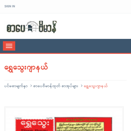
SIGN IN
sarpaybeikman
Toggle
navigation
ရွှေသွေးဂျာနယ်
ပင်မစာမျက်နှာ
စာပေဗိမာန်ထုတ် စာအုပ်များ
ရွှေသွေးဂျာနယ်