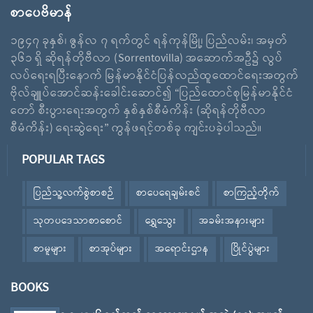
စာပေဗိမာန်
၁၉၄၇ ခုနှစ်၊ ဇွန်လ ၇ ရက်တွင် ရန်ကုန်မြို့၊ ပြည်လမ်း၊ အမှတ်
၃၆၁ ရှိ ဆိုရန်တိုဗီလာ (Sorrentovilla) အဆောက်အဦ၌ လွပ်
လပ်ရေးရပြီးနောက် မြန်မာနိုင်ငံပြန်လည်ထူထောင်ရေးအတွက်
ဗိုလ်ချူပ်အောင်ဆန်းခေါင်းဆောင်၍ “ပြည်ထောင်စုမြန်မာနိုင်ငံ
တော် စီးပွားရေးအတွက် နှစ်နှစ်စီမံကိန်း (ဆိုရန်တိုဗီလာ
စီမံကိန်း) ရေးဆွဲရေး” ကွန်ဖရင့်တစ်ခု ကျင်းပခဲ့ပါသည်။
POPULAR TAGS
ပြည်သူ့လက်စွဲစာစဉ်
စာပေရေချမ်းစင်
စာကြည့်တိုက်
သုတပဒေသာစာစောင်
ရွှေသွေး
အခမ်းအနားများ
စာမူများ
စာအုပ်များ
အရောင်းဌာန
ပြိုင်ပွဲများ
BOOKS