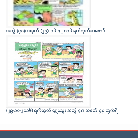
အတွဲ (၄၈)၊ အမှတ် (၂၉)၊ ၁၆-၇-၂၀၁၆ ရက်ထုတ်စာစောင်
(၂၉-၁၀-၂၀၁၆) ရက်ထုတ် ရွှေသွေး အတွဲ ၄၈၊ အမှတ် ၄၄ ထွက်ရှိ