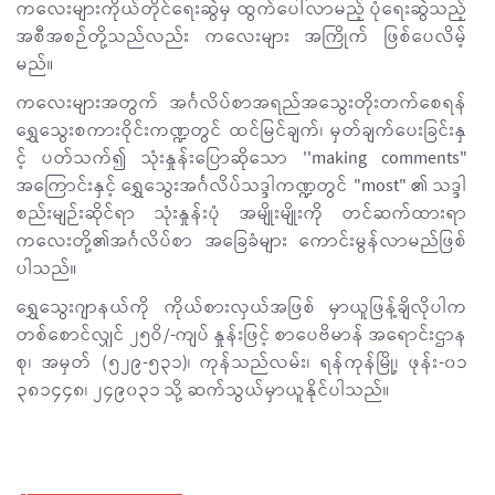
ကလေးများကိုယ်တိုင်ရေးဆွဲမှ ထွက်ပေါ်လာမည့် ပုံရေးဆွဲသည့်
အစီအစဉ်တို့သည်လည်း ကလေးများ အကြိုက် ဖြစ်ပေလိမ့်
မည်။
ကလေးများအတွက် အင်္ဂလိပ်စာအရည်အသွေးတိုးတက်စေရန်
ရွှေသွေးစကားဝိုင်းကဏ္ဍတွင် ထင်မြင်ချက်၊ မှတ်ချက်ပေးခြင်းနှ
င့် ပတ်သက်၍ သုံးနှုန်းပြောဆိုသော ''making comments"
အကြောင်းနှင့် ရွှေသွေးအင်္ဂလိပ်သဒ္ဒါကဏ္ဍတွင် "most" ၏ သဒ္ဒါ
စည်းမျဉ်းဆိုင်ရာ သုံးနှုန်းပုံ အမျိုးမျိုးကို တင်ဆက်ထားရာ
ကလေးတို့၏အင်္ဂလိပ်စာ အခြေခံများ ကောင်းမွန်လာမည်ဖြစ်
ပါသည်။
ရွှေသွေးဂျာနယ်ကို ကိုယ်စားလှယ်အဖြစ် မှာယူဖြန့်ချိလိုပါက
တစ်စောင်လျှင် ၂၅ဝိ/-ကျပ် နှုန်းဖြင့် စာပေဗိမာန် အရောင်းဌာန
စု၊ အမှတ် (၅၂၉-၅၃၁)၊ ကုန်သည်လမ်း၊ ရန်ကုန်မြို့၊ ဖုန်း-၀၁
၃၈၁၄၄၈၊ ၂၄၉၀၃၁ သို့ ဆက်သွယ်မှာယူနိုင်ပါသည်။