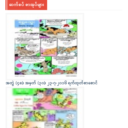
ဆက်စပ် စာအုပ်များ
အတွဲ (၄၈)၊ အမှတ် (၃၀)၊ ၂၃-၇-၂၀၁၆ ရက်ထုတ်စာစောင်