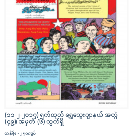
(၁၁-၂-၂၀၁၇) ရက်ထုတ် ရွှေသွေးဂျာနယ် အတွဲ
(၄၉)၊ အမှတ် (၆) ထွက်ရှိ
တန်ဖိုး - ၂၅၀ကျပ်