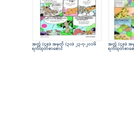
အတွဲ (၄၈)၊ အမှတ် (၃၀)၊ ၂၃-၇-၂၀၁၆
အတွဲ (၄၈)၊ အမ
ရက်ထုတ်စာစောင်
ရက်ထုတ်စာစေ