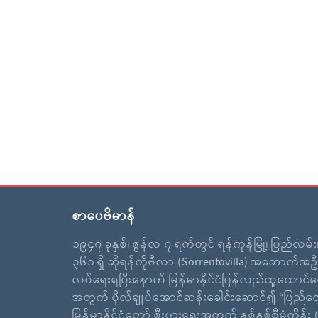
စာပေဗိမာန်
၁၉၄၇ ခုနှစ်၊ ဇွန်လ ၇ ရက်တွင် ရန်ကုန်မြို့၊ ပြည်လမ်
၃၆၁ ရှိ ဆိုရန်တိုဗီလာ (Sorrentovilla) အဆောက်အဦ
လပ်ရေးရပြီးနောက် မြန်မာနိုင်ငံပြန်လည်ထူထောင်ရ
အတွက် ဗိုလ်ချူပ်အောင်ဆန်းခေါင်းဆောင်၍ “ပြည်ထ
မြန်မာနိုင်ငံတော် စီးပွားရေးအတွက် နှစ်နှစ်စီမံကိန်း (