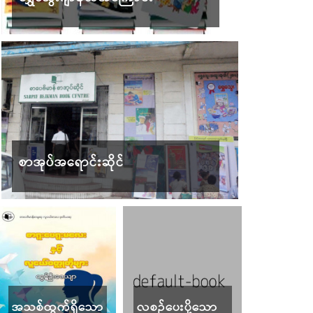
စာအုပ်အရောင်းဆိုင်
အသစ်ထွက်ရှိသော
လစဉ်ပေးပို့သော