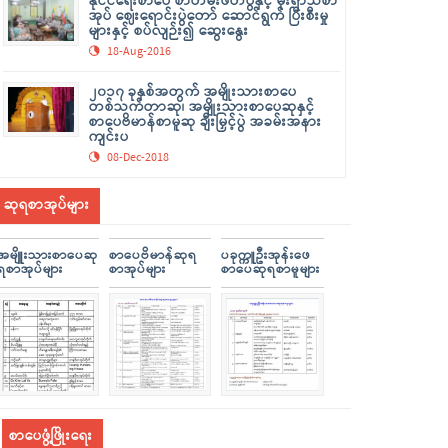
နိုင်ငံရေးစာပေ စာတမ်းဖတ်ပွဲနှင့် မိုးရာသီစာ
အုပ် ဈေးရောင်းပွဲတော် ဆောင်ရွက် ပြီးစီးမှု
များနှင့် စပ်လျဉ်း၍ ဆွေးနွေး
18-Aug-2016
၂၀၁၇ ခုနှစ်အတွက် အမျိုးသားစာပေ
တစ်သက်တာဆု၊ အမျိုးသားစာပေဆုနှင့်
စာပေဗိမာန်စာမူဆု ချီးမြှင့်ပွဲ အခမ်းအနား
ကျင်းပ
08-Dec-2018
ဆုရစာအုပ်များ
အမျိူးသားစာပေဆု
စာပေဗိမာန်ဆုရ
ပခုက္ကူဦးအုန်းဖေ
ရစာအုပ်များ
စာအုပ်များ
စာပေဆုရစာမူများ
စာပေဖွံ့ဖြိုးရေး