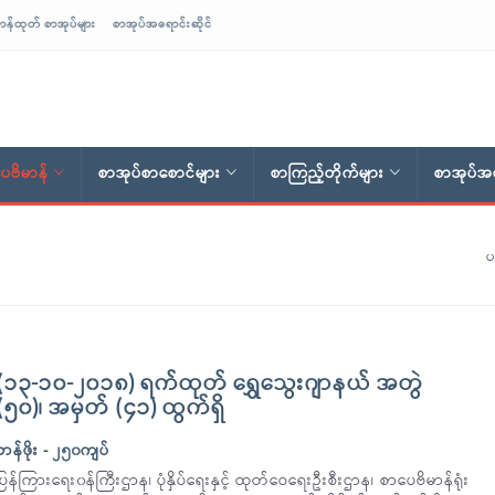
ာန်ထုတ် စာအုပ်များ
စာအုပ်အရောင်းဆိုင်
ေဗိမာန်
စာအုပ်စာစောင်များ
စာကြည့်တိုက်များ
စာအုပ်အရ
ပ
(၁၃-၁၀-၂၀၁၈) ရက်ထုတ် ရွှေသွေးဂျာနယ် အတွဲ
(၅၀)၊ အမှတ် (၄၁) ထွက်ရှိ
တန်ဖိုး - ၂၅၀ကျပ်
ပြန်ကြားရေး၀န်ကြီးဌာန၊ ပုံနှိပ်ရေးနှင့် ထုတ်ဝေရေးဦးစီးဌာန၊ စာပေဗိမာန်ရုံး