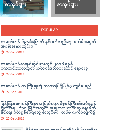
စာအုပ်များ
စာအုပ်များ
POPULAR
စာပေဗိမာန် ၆၉နှစ်မြောက် နှစ်ပတ်လည်နေ့ အထိမ်းအမှတ်
အခမ်းအနားကျင်းပ
27-Sep-2016
စာပေဗိမာန်စာအုပ်ဆိုင်များတွင် ၂၀၁၆ ခုနှစ်၊
စက်တင်ဘာလထုတ် သုတပဒေသာစာစောင် ရောင်းချ
27-Sep-2016
စာပေဗိမာန် က ကြီးမှူး၍ ဘာသာပြန်ပြိုင်ပွဲ ကျင်းပမည်
27-Sep-2016
ပြန်ကြားရေးဝန်ကြီးဌာန၊ ပြည်ထောင်စုဝန်ကြီး၏လမ်းညွှန်
ချက်အရ ၂၀၁၅ ခုနှစ်အတွက် အမျိုးသားစာပေဆု ရွေးချယ်
နိုင်ရေး ဖတ်ရှုစိစစ်ရမည့် စာအုပ်များ ထပ်မံ လက်ခံလျက်ရှိ
28-Sep-2016