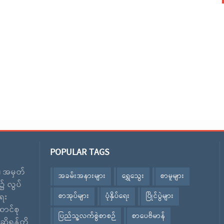
POPULAR TAGS
း၊ အမှတ်
အခမ်းအနားများ
ရွှေသွေး
စာမူများ
၌ လွပ်
စာအုပ်များ
ပုံနှိပ်ရေး
ပြိုင်ပွဲများ
ေး
ောင်စု
ပြည်သူ့လက်စွဲစာစဉ်
စာပေဗိမာန်
ဆိုရန်တို