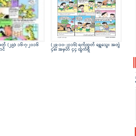
ှတ် (၂၉)၊ ၁၆-၇-၂၀၁၆
(၂၉-၁၀-၂၀၁၆) ရက်ထုတ် ရွှေသွေး အတွဲ
ာင်
၄၈၊ အမှတ် ၄၄ ထွက်ရှိ