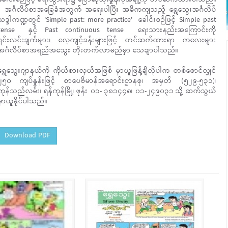
အင်္ဂလိပ်စာအခြေခံအတွက် အရေးပါပြီး အဓိကကျသည့် ရွှေသွေးအင်္ဂလိပ်
သဒ္ဒါကဏ္ဍတွင် 'Simple past: more practice' ခေါင်းစဉ်ဖြင့် Simple past
tense နှင့် Past continuous tense ရေးသားနည်းအကြောင်းကို
ရှင်းလင်းချက်များ၊ လေ့ကျင့်ခန်းများဖြင့် တင်ဆက်ထားရာ ကလေးများ
အင်္ဂလိပ်စာအရည်အသွေး တိုးတက်လာမည်မှာ သေချာပါသည်။
ရွှေသွေးဂျာနယ်ကို ကိုယ်စားလှယ်အဖြစ် မှာယူဖြန့်ချိလိုပါက တစ်စောင်လျှင်
၂၅၀ ကျပ်နှုန်းဖြင့် စာပေဗိမာန်အရောင်းဌာနစု၊ အမှတ် (၅၂၉-၅၃၁)၊
ကုန်သည်လမ်း၊ ရန်ကုန်မြို့၊ ဖုန်း ၀၁- ၃၈၁၄၄၈၊ ၀၁-၂၄၉၀၃၁ သို့ ဆက်သွယ်
မှာယူနိုင်ပါသည်။
Download PDF