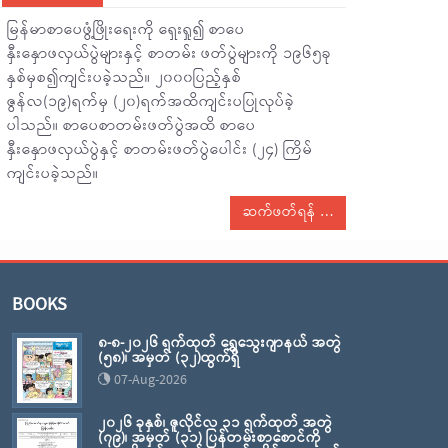
မြန်မာစာပေဖွံ့ဖြိုးရေးကို ရှေးရှု၍ စာပေ
နှီးနှောဖလှယ်ပွဲများနှင့် စာတမ်း ဖတ်ပွဲများကို ၁၉၆၅ခု
နှစ်မှစ၍ကျင်းပခဲ့သည်။ ၂၀၀၀ပြည့်နှစ်
ဇွန်လ(၁၉)ရက်မှ (၂၀)ရက်အထိကျင်းပပြုလုပ်ခဲ့
ပါသည်။ စာပေစာတမ်းဖတ်ပွဲအထိ စာပေ
နှီးနှောဖလှယ်ပွဲနှင့် စာတမ်းဖတ်ပွဲပေါင်း (၂၄) ကြိမ်
ကျင်းပခဲ့သည်။
ဆက်ဖတ်ရန်
BOOKS
၈-၈-၂၀၂၆ ရက်ထုတ် ရွှေသွေးဂျာနယ် အတွဲ
(၅၈)၊ အမှတ် (၃၂)ထွက်ရှိ
07-Aug-2026
၂၀၂၆ ခုနှစ်၊ ဇူလိုင်လ ၃၁ ရက်ထုတ် အတွဲ
(၇၉)၊ အမှတ် (၃၁) ပြန်တမ်းစာစောင်ကို