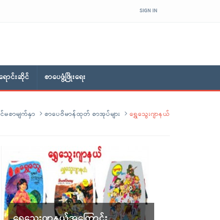
SIGN IN
ောင်းဆိုင်
စာပေဖွံ့ဖြိုးရေး
င်မစာမျက်နှာ
စာပေဗိမာန်ထုတ် စာအုပ်များ
ရွှေသွေးဂျာနယ်
ရွှေသွေးဂျာနယ်အကြောင်း