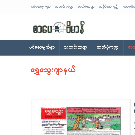
ပင်မစာမျက်နှာ
သတင်းကဏ္ဍ
ဓာတ်ပုံကဏ္ဍ
သမိုင်းအကျဉ်း
စာပေဗိမ
sarpaybeikman
ပင်မစာမျက်နှာ
သတင်းကဏ္ဍ
ဓာတ်ပုံကဏ္ဍ
စာပ
ရွှေသွေးဂျာနယ်