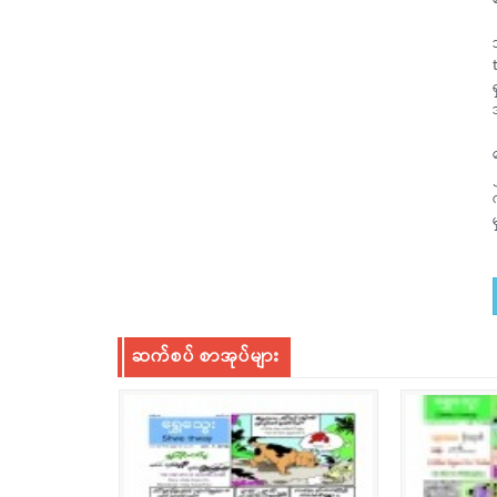
ဆက်စပ် စာအုပ်များ