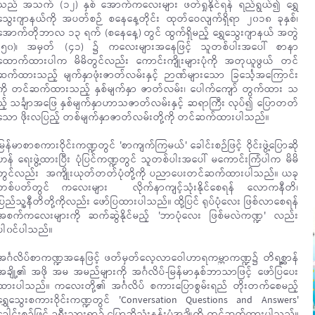
သည် အသက် (၁၂) နှစ် အောက်ကလေးများ ဖတ်ရှုနိုင်ရန် ရည်ရွယ်၍ ရွှေ
သွေးဂျာနယ်ကို အပတ်စဉ် စနေနေ့တိုင်း ထုတ်ဝေလျက်ရှိရာ ၂၀၁၈ ခုနှစ်၊
အောက်တိုဘာလ ၁၃ ရက် (စနေနေ့) တွင် ထွက်ရှိမည့် ရွှေသွေးဂျာနယ် အတွဲ
(၅၀)၊ အမှတ် (၄၁) ၌ ကလေးများအနေဖြင့် သူတစ်ပါးအပေါ် စာနာ
ထောက်ထားပါက မိမိတွင်လည်း ကောင်းကျိုးများပုံကို အတုယူဖွယ် တင်
ဆက်ထားသည့် မျက်နှာဖုံးဇာတ်လမ်းနှင့် ဉာဏ်များသော ခြင်္သေ့အကြောင်း
ကို တင်ဆက်ထားသည့် နှစ်မျက်နှာ ဇာတ်လမ်း၊ ပေါက်ကျော် တွက်ထား သ
ည့် သင်္ချာအဖြေ နှစ်မျက်နှာဟာသဇာတ်လမ်းနှင့် ဆရာကြီး လုပ်၍ ပြောတတ်
သော ဖိုးလပြည့် တစ်မျက်နှာဇာတ်လမ်းတို့ကို တင်ဆက်ထားပါသည်။
မြန်မာစာစကားဝိုင်းကဏ္ဍတွင် 'စာကျက်ကြမယ်' ခေါင်းစဉ်ဖြင့် ဝိုင်းဖွဲ့ပြောဆို
ဟန် ရေးဖွဲ့ထားပြီး ပုံပြင်ကဏ္ဍတွင် သူတစ်ပါးအပေါ် မကောင်းကြံပါက မိမိ
တွင်လည်း အကျိုးယုတ်တတ်ပုံတို့ကို ပညာပေးတင်ဆက်ထားပါသည်။ ယခု
တစ်ပတ်တွင် ကလေးများ လိုက်နာကျင့်သုံးနိုင်စေရန် လောကနီတိ၊
ပြည်သူ့နီတိတို့ကိုလည်း ဖော်ပြထားပါသည်။ ထို့ပြင် ရုပ်ပုံလေး ဖြစ်လာစေရန်
အစက်ကလေးများကို ဆက်ဆွဲနိုင်မည့် 'ဘာပုံလေး ဖြစ်မလဲကဏ္ဍ' လည်း
ပါ၀င်ပါသည်။
အင်္ဂလိပ်စာကဏ္ဍအနေဖြင့် ဖတ်မှတ်လေ့လာဝေါဟာရကမ္ဘာကဏ္ဍ၌ တိရစ္ဆာန်
အချို့၏ အဖို အမ အမည်များကို အင်္ဂလိပ်-မြန်မာနှစ်ဘာသာဖြင့် ဖော်ပြပေး
ထားပါသည်။ ကလေးတို့၏ အင်္ဂလိပ် စကားပြောစွမ်းရည် တိုးတက်စေမည့်
ရွှေသွေးစကားဝိုင်းကဏ္ဍတွင် 'Conversation Questions and Answers'
ခေါင်းစဉ်ဖြင့် ခရီးသွားရာ၌ ပြောဆိုသုံးနှုန်းပုံအချို့ကို တင်ဆက်ထားပါသည်။