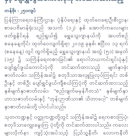
တန်ဖိုး - ၂၅၀ကျပ်
ပြန်ကြားရေးဝန်ကြီးဌာန၊ ပုံနှိပ်ရေးနှင့် ထုတ်ဝေရေးဦးစီးဌာန၊
စာပေဗိမာန်ရုံးသည် အသက် (၁၂) နှစ် အောက်ကလေးများ
ဖတ်ရှုနိုင်ရန် ရည်ရွယ်၍ ရွှေသွေးဂျာနယ်ကို အပတ်စဉ်
စနေနေ့တိုင်း ထုတ်ဝေလျက်ရှိရာ ၂၀၁၉ ခုနှစ်၊ ဧပြီလ ၁၃ ရက်
(စနေနေ့) တွင် ထွက်ရှိမည့် ရွှေသွေးဂျာနယ် အတွဲ (၅၁) အမှတ်
(၁၅) ၌ သင်္ကြန်ရေကစားခြင်း၏ ရောဂါဘယကင်းရှင်းပုံနှင့်
ပျော်ရွှင်ဖွယ်ကောင်းပုံကို တင်ဆက်ထားသည့် မျက်နှာဖုံး
ဇာတ်လမ်း၊ သင်္ကြန်အခါ၌ စတုဒိသာအလှူပြုလုပ်ကြရင်း တစ်
ဦးနှင့် တစ်ဦး ပျော်ရွှင်ဖွယ်ကျီစယ်ကြပုံကို တင်ဆက်ထားသည့်
နှစ်မျက်နှာဇာတ်လမ်း၊ “စည်းချက်မမှန်ဂီတသံ” နှစ်မျက်နှာ
ဟာသဇာတ်လမ်းနှင့် “ဘုန်းဉာဏ်သာ၏ သိတာပေါ့” တစ်မျက်
နှာဇာတ်လမ်းတို့ ပါဝင်ပါသည်။
သုတကဏ္ဍနှင့် ၀တ္ထုကဏ္ဍတို့တွင် သင်္ကြန်အခါ၌ ရေကစားကြပုံ၊
စတုဒိသာကျွေးမွေးကြ ပုံတို့ကို တင်ဆက်ထားပါသည်။ ကလေး
များလိုက်နာ ကျင့်သုံးအပ်သည့် ပြည်သူ့နီတိ၊ လောကနီတိ