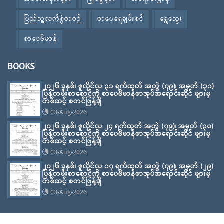
ပြည်သူ့လက်စွဲစာစဉ်
စာပေရေချမ်းစင်
ရွှေသွေး
စာပေဗိမာန်
BOOKS
၂၀၂၆ ခုနှစ်၊ ဇူလိုင်လ ၃၁ ရက်ထုတ် အတွဲ (၇၉)၊ အမှတ် (၃၁)
ပြန်တမ်းစာစောင်ကို စာပေဗိမာန်စာအုပ်အရောင်းဆိုင် များမှ
တစ်ဆင့် စတင်ဖြန့်ချိ
03-Aug-2026
၂၀၂၆ ခုနှစ်၊ ဇူလိုင်လ ၂၄ ရက်ထုတ် အတွဲ (၇၉)၊ အမှတ် (၃၀)
ပြန်တမ်းစာစောင်ကို စာပေဗိမာန်စာအုပ်အရောင်းဆိုင် များမှ
တစ်ဆင့် စတင်ဖြန့်ချိ
03-Aug-2026
၂၀၂၆ ခုနှစ်၊ ဇူလိုင်လ ၁၇ ရက်ထုတ် အတွဲ (၇၉)၊ အမှတ် (၂၉)
ပြန်တမ်းစာစောင်ကို စာပေဗိမာန်စာအုပ်အရောင်းဆိုင် များမှ
တစ်ဆင့် စတင်ဖြန့်ချိ
03-Aug-2026