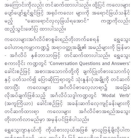
အကြောင်းကိုလည်း တင်ဆက်ထားပါသည်။ ထို့ပြင် ကလေးများ
ပျော်ပျော်ရွှင်ရွှင်ဖြင့် အရုပ်ကလေး များကို အရောင်ခြယ်သနိုင်
မည့် “ဆေးရောင်လှလှခြယ်ရအောင်” ကဏ္ဍကိုလည်း
ထည့်သွင်းဖော်ပြ ထားပါသည်။
ကလေးများအင်္ဂလိပ်စာစွမ်းရည်တိုးတက်စေရန် ရွှေသွေး
ဝေါဟာရကမ္ဘာကဏ္ဍ၌ အရာ၀တ္ထုအချို့၏ အမည်များကို မြန်မာ
- အင်္ဂလိပ် နှစ်ဘာသာဖြင့် တင်ဆက်ထားပါသည်။ ရွှေသွေး
စကားဝိုင်း ကဏ္ဍတွင် ‘Conversation Questions and Answers’
ခေါင်းစဉ်ဖြင့် အစားအသောက်တို့ကို ချက်ပြုတ်စားသောက်ပုံ
နှင့် ပတ်သက်၍ ပြောဆိုကြရာတွင် သုံးနှုန်းပုံအချို့ကို တင်ဆက်
ထားပြီး ကလေးများ အင်္ဂလိပ်စာလေ့လာရာ၌ အခြေခံ
လိုအပ်ချက်ဖြစ်သည့် အင်္ဂလိပ်သဒ္ဒါကဏ္ဍတွင် ‘Modal Verb’
(အကူကြိယာ) ခေါင်းစဉ်ဖြင့် အခန်းဆက်လေ့ကျင့်ခန်းများကို
တင်ဆက်ထားရာ ကလေးများ အင်္ဂလိပ်စာအရည်အသွေး
တိုးတက်လာမည်မှာ အမှန်ပင်ဖြစ်ပါသ
ည်။
ရွှေသွေးဂျာနယ်ကို ကိုယ်စားလှယ်အဖြစ် မှာယူဖြန့်ချိလိုပါက