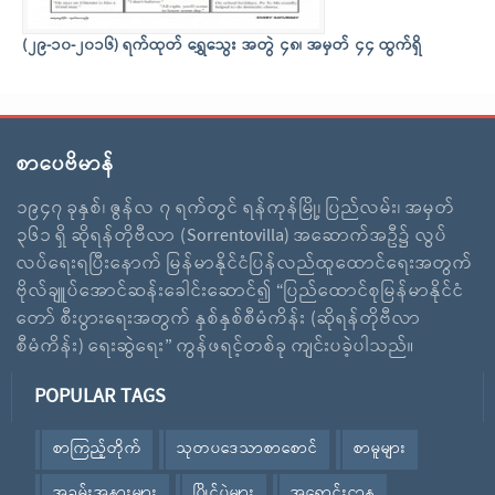
(၂၉-၁၀-၂၀၁၆) ရက်ထုတ် ရွှေသွေး အတွဲ ၄၈၊ အမှတ် ၄၄ ထွက်ရှိ
စာပေဗိမာန်
၁၉၄၇ ခုနှစ်၊ ဇွန်လ ၇ ရက်တွင် ရန်ကုန်မြို့၊ ပြည်လမ်း၊ အမှတ်
၃၆၁ ရှိ ဆိုရန်တိုဗီလာ (Sorrentovilla) အဆောက်အဦ၌ လွပ်
လပ်ရေးရပြီးနောက် မြန်မာနိုင်ငံပြန်လည်ထူထောင်ရေးအတွက်
ဗိုလ်ချူပ်အောင်ဆန်းခေါင်းဆောင်၍ “ပြည်ထောင်စုမြန်မာနိုင်ငံ
တော် စီးပွားရေးအတွက် နှစ်နှစ်စီမံကိန်း (ဆိုရန်တိုဗီလာ
စီမံကိန်း) ရေးဆွဲရေး” ကွန်ဖရင့်တစ်ခု ကျင်းပခဲ့ပါသည်။
POPULAR TAGS
စာကြည့်တိုက်
သုတပဒေသာစာစောင်
စာမူများ
အခမ်းအနားများ
ပြိုင်ပွဲများ
အရောင်းဌာန