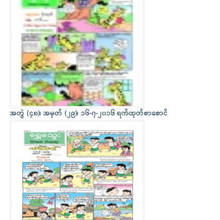
အတွဲ (၄၈)၊ အမှတ် (၂၉)၊ ၁၆-၇-၂၀၁၆ ရက်ထုတ်စာစောင်