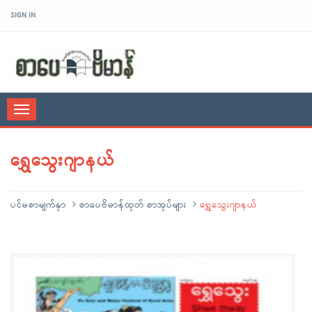
SIGN IN
sarpaybeikman
Toggle
navigation
ရွှေသွေးဂျာနယ်
ပင်မစာမျက်နှာ
စာပေဗိမာန်ထုတ် စာအုပ်များ
ရွှေသွေးဂျာနယ်