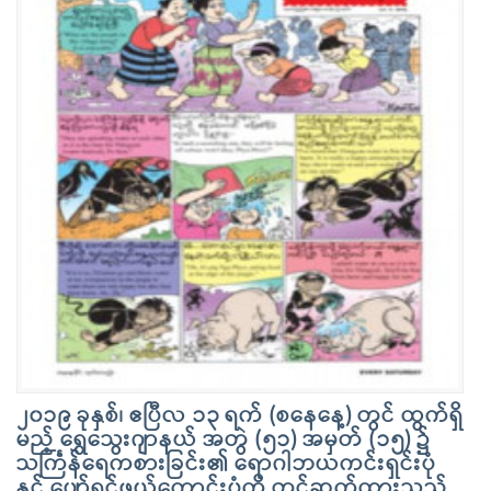
၂၀၁၉ ခုနှစ်၊ ဧပြီလ ၁၃ ရက် (စနေနေ့) တွင် ထွက်ရှိ
မည့် ရွှေသွေးဂျာနယ် အတွဲ (၅၁) အမှတ် (၁၅) ၌
သင်္ကြန်ရေကစားခြင်း၏ ရောဂါဘယကင်းရှင်းပုံ
နှင့် ပျော်ရွှင်ဖွယ်ကောင်းပုံကို တင်ဆက်ထားသည့်