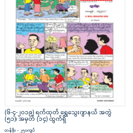
(၆-၄-၂၀၁၉) ရက်ထုတ် ရွှေသွေးဂျာနယ် အတွဲ
(၅၁)၊ အမှတ် (၁၄) ထွက်ရှိ
တန်ဖိုး - ၂၅၀ကျပ်