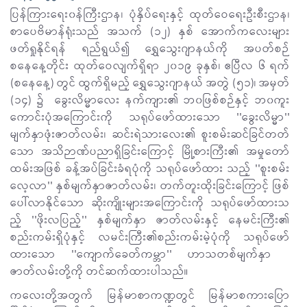
ပြန်ကြားရေး၀န်ကြီးဌာန၊ ပုံနှိပ်ရေးနှင့် ထုတ်ဝေရေးဦးစီးဌာန၊
စာပေဗိမာန်ရုံးသည် အသက် (၁၂) နှစ် အောက်ကလေးများ
ဖတ်ရှုနိုင်ရန် ရည်ရွယ်၍ ရွှေသွေးဂျာနယ်ကို အပတ်စဉ်
စနေနေ့တိုင်း ထုတ်ဝေလျက်ရှိရာ ၂၀၁၉ ခုနှစ်၊ ဧပြီလ ၆ ရက်
(စနေနေ့) တွင် ထွက်ရှိမည့် ရွှေသွေးဂျာနယ် အတွဲ (၅၁)၊ အမှတ်
(၁၄) ၌
ခွေးလိမ္မာလေး နက်ကျား၏ ဘ၀ဖြစ်စဉ်နှင့် ဘ၀ကူး
ကောင်းပုံအကြောင်းကို သရုပ်ဖော်ထားသော ''ခွေးလိမ္မာ''
မျက်နှာဖုံးဇာတ်လမ်း၊ ဆင်းရဲသားလေး၏ စူးစမ်းဆင်ခြင်တတ်
သော အသိဉာဏ်ပညာရှိခြင်းကြောင့် မြို့စားကြီး၏ အမှုတော်
ထမ်းအဖြစ် ခန့်အပ်ခြင်းခံရပုံကို သရုပ်ဖော်ထား သည့် ''စူးစမ်း
လေ့လာ'' နှစ်မျက်နှာဇာတ်လမ်း၊ တက်တူးထိုးခြင်းကြောင့် ဖြစ်
ပေါ်လာနိုင်သော ဆိုးကျိုးများအကြောင်းကို သရုပ်ဖော်ထားသ
ည့် ''ဖိုးလပြည့်'' နှစ်မျက်နှာ ဇာတ်လမ်းနှင့် နေမင်းကြီး၏
စည်းကမ်းရှိပုံနှင့် လမင်းကြီး၏စည်းကမ်းမဲ့ပုံကို သရုပ်ဖော်
ထားသော ''ကျောက်ခေတ်ကမ္ဘာ'' ဟာသတစ်မျက်နှာ
ဇာတ်လမ်းတို့ကို တင်ဆက်ထားပါသည်။
ကလေးတို့အတွက် မြန်မာစာကဏ္ဍတွင် မြန်မာစကားပြော