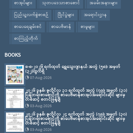
စာအုပ်များ
သုတပဒေသာစာစောင်
အခမ်းအနားများ
ပြည်သူ့လက်စွဲစာစဉ်
ပြိုင်ပွဲများ
အရောင်းဌာန
စာပေရေချမ်းစင်
စာပေဗိမာန်
စာမူများ
စာကြည့်တိုက်
BOOKS
၈-၈-၂၀၂၆ ရက်ထုတ် ရွှေသွေးဂျာနယ် အတွဲ (၅၈)၊ အမှတ်
(၃၂)ထွက်ရှိ
07-Aug-2026
၂၀၂၆ ခုနှစ်၊ ဇူလိုင်လ ၃၁ ရက်ထုတ် အတွဲ (၇၉)၊ အမှတ် (၃၁)
ပြန်တမ်းစာစောင်ကို စာပေဗိမာန်စာအုပ်အရောင်းဆိုင် များမှ
တစ်ဆင့် စတင်ဖြန့်ချိ
03-Aug-2026
၂၀၂၆ ခုနှစ်၊ ဇူလိုင်လ ၂၄ ရက်ထုတ် အတွဲ (၇၉)၊ အမှတ် (၃၀)
ပြန်တမ်းစာစောင်ကို စာပေဗိမာန်စာအုပ်အရောင်းဆိုင် များမှ
တစ်ဆင့် စတင်ဖြန့်ချိ
03-Aug-2026