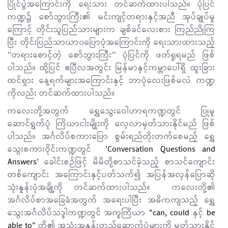
ပြိုင်ပွဲအကြောင်းကို ရေးသား တင်ဆက်ထားပါသည်။ ပုံပြင်
ကဏ္ဍ၌ စော်ဘွားကြီး၏ မင်းကျင့်တရားနှင့်အညီ အုပ်ချုပ်မှု
ကြောင့် တိုင်းသူပြည်သားများက ချစ်ခင်လေးစား ကြည်ညိုကြ
ပြီး တိုင်းပြည်သာယာ၀ပြောပုံအကြောင်းကို ရေးသားထားသည့်
''တရားစောင့်တဲ့ စော်ဘွားကြီး'' ပုံပြင်ကို ဖတ်ရှုရမည် ဖြစ်
ပါသည်။ ထို့ပြင် ဧပြီလအတွင်း မြန်မာနှင့်ကမ္ဘာပေါ်ရှိ ထူးခြား
ထင်ရှား နေ့ရက်များအကြောင်းနှင့် ဘာပုံလေးဖြစ်မလဲ ကဏ္ဍ
ကိုလည်း တင်ဆက်ထားပါသည်။
ကလေးတို့အတွက် ရွှေသွေးဝေါဟာရကဏ္ဍတွင် ပြုမူ
ဆောင်ရွက်ပုံ ကြိယာငါးမျိုးကို လေ့လာမှတ်သားနိုင်မည် ဖြစ်
ပါသည်။ အင်္ဂလိပ်စကားပြော စွမ်းရည်တိုးတက်စေမည့် ရွှေ
သွေးစကားဝိုင်းကဏ္ဍတွင်
'Conversation Questions and
Answers'
ခေါင်းစဉ်ဖြင့် မိမိတို့စာသင်ခဲ့သည့် စာသင်ကျောင်း
တစ်ကျောင်း အကြောင်းနှင့်ပတ်သက်၍ အပြန်အလှန်ပြောဆို
သုံးနှုန်းပုံအချို့ကို တင်ဆက်ထားပါသည်။
ကလေးတို့၏
အင်္ဂလိပ်စာအခြေခံအတွက် အရေးပါပြီး အဓိကကျသည့် ရွှေ
သွေးအင်္ဂလိပ်သဒ္ဒါကဏ္ဍတွင် အကူကြိယာ
"can, could
နှင့်
be
able to"
တို့၏ အသုံးအနှုန်းတည်ဆောက်ပုံများကို မှတ်သားနိုင်