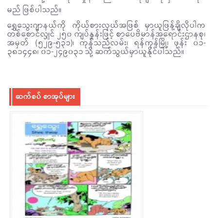
မည် ဖြစ်ပါသည်။
ရွှေသွေးဂျာနယ်ကို ကိုယ်စားလှယ်အဖြစ် မှာယူဖြန့်ချိလိုပါက
တစ်စောင်လျှင် ၂၅၀ ကျပ်နှုန်းဖြင့် စာပေဗိမာန်အရောင်းဌာနစု၊
အမှတ် (၅၂၉-၅၃၁)၊ ကုန်သည်လမ်း၊ ရန်ကုန်မြို့၊ ဖုန်း ၀၁-
၃၈၁၄၄၈၊ ၀၁-၂၄၉၀၃၁ သို့ ဆက်သွယ်မှာယူနိုင်ပါသည်။
ဆက်စပ် စာအုပ်များ