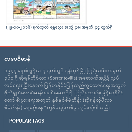
(၂၉-၁၀-၂၀၁၆) ရက်ထုတ် ရွှေသွေး အတွဲ ၄၈၊ အမှတ် ၄၄ ထွက်ရှိ
စာပေဗိမာန်
၁၉၄၇ ခုနှစ်၊ ဇွန်လ ၇ ရက်တွင် ရန်ကုန်မြို့၊ ပြည်လမ်း၊ အမှတ်
၃၆၁ ရှိ ဆိုရန်တိုဗီလာ (Sorrentovilla) အဆောက်အဦ၌ လွပ်
လပ်ရေးရပြီးနောက် မြန်မာနိုင်ငံပြန်လည်ထူထောင်ရေးအတွက်
ဗိုလ်ချူပ်အောင်ဆန်းခေါင်းဆောင်၍ “ပြည်ထောင်စုမြန်မာနိုင်ငံ
တော် စီးပွားရေးအတွက် နှစ်နှစ်စီမံကိန်း (ဆိုရန်တိုဗီလာ
စီမံကိန်း) ရေးဆွဲရေး” ကွန်ဖရင့်တစ်ခု ကျင်းပခဲ့ပါသည်။
POPULAR TAGS