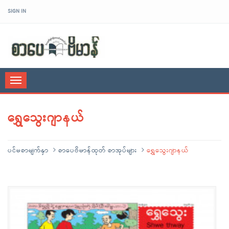
SIGN IN
sarpaybeikman
Toggle
navigation
ရွှေသွေးဂျာနယ်
ပင်မစာမျက်နှာ
စာပေဗိမာန်ထုတ် စာအုပ်များ
ရွှေသွေးဂျာနယ်