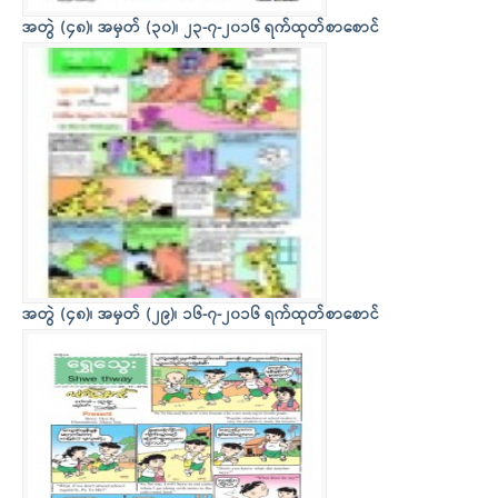
အတွဲ (၄၈)၊ အမှတ် (၃၀)၊ ၂၃-၇-၂၀၁၆ ရက်ထုတ်စာစောင်
အတွဲ (၄၈)၊ အမှတ် (၂၉)၊ ၁၆-၇-၂၀၁၆ ရက်ထုတ်စာစောင်