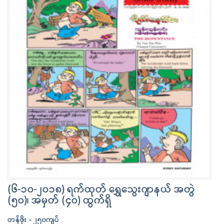
(၆-၁၀-၂၀၁၈) ရက်ထုတ် ရွှေသွေးဂျာနယ် အတွဲ
(၅၀)၊ အမှတ် (၄၀) ထွက်ရှိ
တန်ဖိုး - ၂၅၀ကျပ်