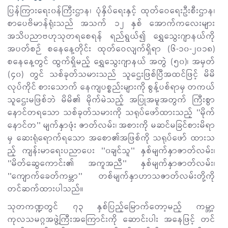
ပြန်ကြားရေး၀န်ကြီးဌာန၊ ပုံနှိပ်ရေးနှင့် ထုတ်ဝေရေးဦးစီးဌာန၊
စာပေဗိမာန်ရုံးသည် အသက် ၁၂ နှစ် အောက်ကလေးများ
အသိပညာဗဟုသုတရစေရန် ရည်ရွယ်၍ ရွှေသွေးဂျာနယ်ကို
အပတ်စဉ် စနေနေ့တိုင်း ထုတ်ဝေလျက်ရှိရာ (၆-၁၀-၂၀၁၈)
စနေနေ့တွင် ထွက်ရှိမည့် ရွှေသွေးဂျာနယ် အတွဲ (၅၀)၊ အမှတ်
(၄၀) တွင် သစ်ခုတ်သမားသည် သူဌေးဖြစ်ပြီအထင်ဖြင့် မိမိ
လုပ်ကိုင် စားသောက် နေကျပစ္စည်းများကို စွန့်ပစ်ရာမှ တကယ်
သူဌေးမဖြစ်ဘဲ မိမိ၏ မိုက်မဲသည့် အပြုအမူအတွက် ကြီးစွာ
နောင်တရသော သစ်ခုတ်သမားကို သရုပ်ဖော်ထားသည့် ''မိုက်
နောင်တ'' မျက်နှာဖုံး ဇာတ်လမ်း၊ အစားကို မဆင်မခြင်စားမိရာ
မှ ဆေးရုံရောက်ရသော အစော၏အဖြစ်ကို သရုပ်ဖော် ထားသ
ည့် ကျန်းမာရေးပညာပေး ''၀ချင်သူ'' နှစ်မျက်နှာဇာတ်လမ်း၊
''မိတ်ဆွေကောင်း၏ အကူအညီ'' နှစ်မျက်နှာဇာတ်လမ်း၊
''ကျောက်ခေတ်ကမ္ဘာ'' တစ်မျက်နှာဟာသဇာတ်လမ်းတို့ကို
တင်ဆက်ထားပါသည်။
သုတကဏ္ဍတွင် ၇၃ နှစ်ပြည့်မြောက်တော့မည့် ကမ္ဘာ့
ကုလသမဂ္ဂအဖွဲ့ကြီးအကြောင်းကို ဆောင်းပါး အနေဖြင့် တင်