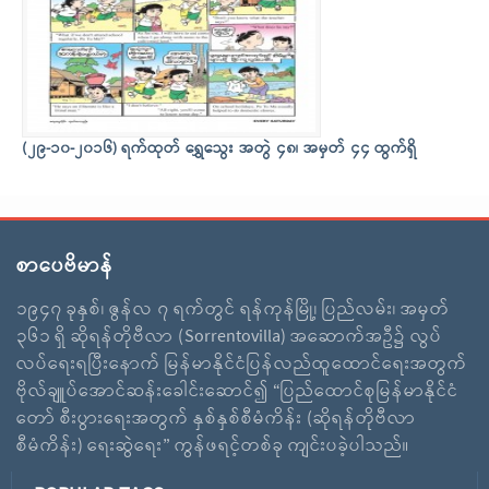
(၂၉-၁၀-၂၀၁၆) ရက်ထုတ် ရွှေသွေး အတွဲ ၄၈၊ အမှတ် ၄၄ ထွက်ရှိ
စာပေဗိမာန်
၁၉၄၇ ခုနှစ်၊ ဇွန်လ ၇ ရက်တွင် ရန်ကုန်မြို့၊ ပြည်လမ်း၊ အမှတ်
၃၆၁ ရှိ ဆိုရန်တိုဗီလာ (Sorrentovilla) အဆောက်အဦ၌ လွပ်
လပ်ရေးရပြီးနောက် မြန်မာနိုင်ငံပြန်လည်ထူထောင်ရေးအတွက်
ဗိုလ်ချူပ်အောင်ဆန်းခေါင်းဆောင်၍ “ပြည်ထောင်စုမြန်မာနိုင်ငံ
တော် စီးပွားရေးအတွက် နှစ်နှစ်စီမံကိန်း (ဆိုရန်တိုဗီလာ
စီမံကိန်း) ရေးဆွဲရေး” ကွန်ဖရင့်တစ်ခု ကျင်းပခဲ့ပါသည်။