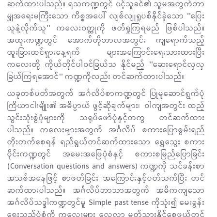
ဆက်ထားပါသည်။ ရသကဏ္ဍတွင် ၀င့်သူခင်၏ သူမအတွက်ဘာ
မျှအရေးမကြီးသော ကိစ္စအပေါ် လျစ်လျူရှုပစ်နိုင်ခဲ့သော ''ပြေး
သူနဲ့လိုက်သူ'' ကလေး၀တ္ထုကို ဖတ်ရှုကြရမည် ဖြစ်ပါသည်။
အထူးကဏ္ဍတွင် အောက်တိုဘာလအတွင်း ကျရောက်သည့်
ထူးခြားထင်ရှားနေ့ရက် များအကြောင်းရေးသားထားပြီး
ကလေးတို့ ကိုယ်တိုင်ပါ၀င်ခြယ်သ နိုင်မည့် ''ဆေးရောင်လှလှ
ခြယ်ကြရအောင်'' ကဏ္ဍကိုလည်း တင်ဆက်ထားပါသည်။
ယခုတစ်ပတ်အတွက် အင်္ဂလိပ်စာကဏ္ဍတွင် ပြုမူဆောင်ရွက်ပုံ
ကြိယာငါးမျိုး၏ အဓိပ္ပာယ် ဖွင့်ဆိုချက်များ၊ ဝါကျအတွင်း ထည့်
သွင်းသုံးစွဲပုံများကို သရုပ်ဖော်ပုံနှင့်တကွ တင်ဆက်ထား
ပါသည်။ ကလေးများအတွက် အင်္ဂလိပ် စကားပြောစွမ်းရည်
တိုးတက်စေရန် ရည်ရွယ်တင်ဆက်ထားသော ရွှေသွေး စကား
ဝိုင်းကဏ္ဍတွင် အမေးအဖြေပုံစံနှင့် စကားစမြည်ပြောခြင်း
(Conversation questions and answers) ကဏ္ဍကို သင်ခန်းစာ
အသစ်အနေဖြင့် စာဖတ်ခြင်း အကြောင်းနှင့်ပတ်သက်ပြီး တင်
ဆက်ထားပါသည်။ အင်္ဂလိပ်ဘာသာအတွက် အဓိကကျသော
အင်္ဂလိပ်သဒ္ဒါကဏ္ဍတွင်မူ Simple past tense ကိုသုံး၍ မေးခွန်း
ရေးသည့်ပုံစံကို ကလေးများ လေ့လာ မှတ်သားနိုင်စေဖွယ်တင်