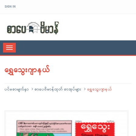
SIGN IN
sarpaybeikman
Toggle
navigation
ရွှေသွေးဂျာနယ်
ပင်မစာမျက်နှာ
စာပေဗိမာန်ထုတ် စာအုပ်များ
ရွှေသွေးဂျာနယ်