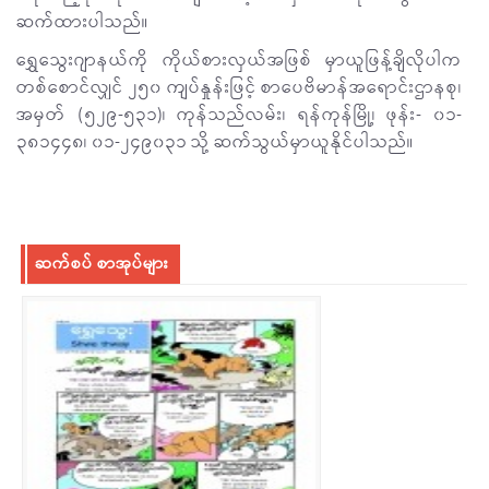
ဆက်ထားပါသည်။
ရွှေသွေးဂျာနယ်ကို ကိုယ်စားလှယ်အဖြစ် မှာယူဖြန့်ချိလိုပါက
တစ်စောင်လျှင် ၂၅၀ ကျပ်နှုန်းဖြင့် စာပေဗိမာန်အရောင်းဌာနစု၊
အမှတ် (၅၂၉-၅၃၁)၊ ကုန်သည်လမ်း၊ ရန်ကုန်မြို့၊ ဖုန်း- ၀၁-
၃၈၁၄၄၈၊ ၀၁-၂၄၉၀၃၁ သို့ ဆက်သွယ်မှာယူနိုင်ပါသည်။
ဆက်စပ် စာအုပ်များ