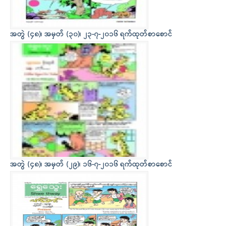
အတွဲ (၄၈)၊ အမှတ် (၃၀)၊ ၂၃-၇-၂၀၁၆ ရက်ထုတ်စာစောင်
အတွဲ (၄၈)၊ အမှတ် (၂၉)၊ ၁၆-၇-၂၀၁၆ ရက်ထုတ်စာစောင်