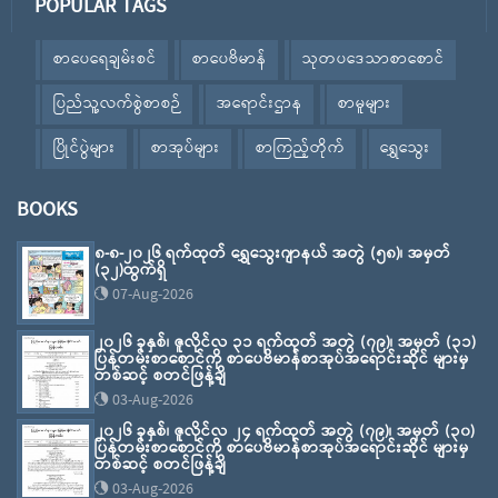
POPULAR TAGS
စာပေရေချမ်းစင်
စာပေဗိမာန်
သုတပဒေသာစာစောင်
ပြည်သူ့လက်စွဲစာစဉ်
အရောင်းဌာန
စာမူများ
ပြိုင်ပွဲများ
စာအုပ်များ
စာကြည့်တိုက်
ရွှေသွေး
BOOKS
၈-၈-၂၀၂၆ ရက်ထုတ် ရွှေသွေးဂျာနယ် အတွဲ (၅၈)၊ အမှတ်
(၃၂)ထွက်ရှိ
07-Aug-2026
၂၀၂၆ ခုနှစ်၊ ဇူလိုင်လ ၃၁ ရက်ထုတ် အတွဲ (၇၉)၊ အမှတ် (၃၁)
ပြန်တမ်းစာစောင်ကို စာပေဗိမာန်စာအုပ်အရောင်းဆိုင် များမှ
တစ်ဆင့် စတင်ဖြန့်ချိ
03-Aug-2026
၂၀၂၆ ခုနှစ်၊ ဇူလိုင်လ ၂၄ ရက်ထုတ် အတွဲ (၇၉)၊ အမှတ် (၃၀)
ပြန်တမ်းစာစောင်ကို စာပေဗိမာန်စာအုပ်အရောင်းဆိုင် များမှ
တစ်ဆင့် စတင်ဖြန့်ချိ
03-Aug-2026