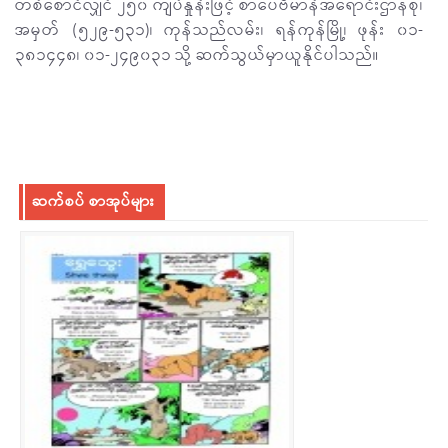
တစ်စောင်လျှင် ၂၅၀ ကျပ်နှုန်းဖြင့် စာပေဗိမာန်အရောင်းဌာနစု၊
အမှတ် (၅၂၉-၅၃၁)၊ ကုန်သည်လမ်း၊ ရန်ကုန်မြို့၊ ဖုန်း ၀၁-
၃၈၁၄၄၈၊ ၀၁-၂၄၉၀၃၁ သို့ ဆက်သွယ်မှာယူနိုင်ပါသည်။
ဆက်စပ် စာအုပ်များ