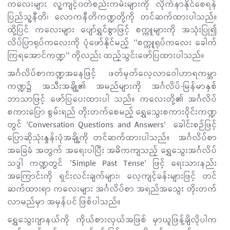
ကလေးများ လူ့ကျင့်၀တ်စည်းကမ်းများကို လိုက်နာနိုင်စေရန်
ပြည်သူ့နီတိ၊ လောကနီတိကဏ္ဍတို့ကို တင်ဆက်ထားပါသည်။
ထို့ပြင် ကလေးများ ပျော်ရွှင်စွာဖြင့် စက္ကူများကို အသုံးပြု၍
လိပ်ပြာရုပ်ကလေးကို ပုံဖော်နိုင်မည့် ''စက္ကူရုပ်ကလေး ခေါက်
ကြရအောင်ကဏ္ဍ'' ကိုလည်း ထည့်သွင်းဖော်ပြထားပါသည်။
အင်္ဂလိပ်စာကဏ္ဍအနေဖြင့် ဖတ်မှတ်လေ့လာဝေါဟာရကမ္ဘာ
ကဏ္ဍ၌ အသီးအချို့၏ အမည်များကို အင်္ဂလိပ်-မြန်မာနှစ်
ဘာသာဖြင့် ဖော်ပြပေးထားပါ သည်။ ကလေးတို့၏ အင်္ဂလိပ်
စကားပြော စွမ်းရည် တိုးတက်စေမည့် ရွှေသွေးစကားဝိုင်းကဏ္ဍ
တွင် 'Conversation Questions and Answers' ခေါင်းစဉ်ဖြင့်
ပြောဆိုသုံးနှုန်းပုံအချို့ကို တင်ဆက်ထားပါသည်။ အင်္ဂလိပ်စာ
အခြေခံ အတွက် အရေးပါပြီး အဓိကကျသည့် ရွှေသွေးအင်္ဂလိပ်
သဒ္ဒါ ကဏ္ဍတွင် 'Simple Past Tense' ဖြင့် ရေးသားနည်း
အကြောင်းကို ရှင်းလင်းချက်များ၊ လေ့ကျင့်ခန်းများဖြင့် တင်
ဆက်ထားရာ ကလေးများ အင်္ဂလိပ်စာ အရည်အသွေး တိုးတက်
လာမည်မှာ အမှန်ပင် ဖြစ်ပါသည်။
ရွှေသွေးဂျာနယ်ကို ကိုယ်စားလှယ်အဖြစ် မှာယူဖြန့်ချိလိုပါက