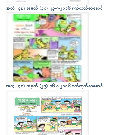
အတွဲ (၄၈)၊ အမှတ် (၃၀)၊ ၂၃-၇-၂၀၁၆ ရက်ထုတ်စာစောင်
အတွဲ (၄၈)၊ အမှတ် (၂၉)၊ ၁၆-၇-၂၀၁၆ ရက်ထုတ်စာစောင်