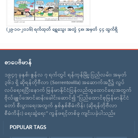
(၂၉-၁၀-၂၀၁၆) ရက်ထုတ် ရွှေသွေး အတွဲ ၄၈၊ အမှတ် ၄၄ ထွက်ရှိ
စာပေဗိမာန်
၁၉၄၇ ခုနှစ်၊ ဇွန်လ ၇ ရက်တွင် ရန်ကုန်မြို့၊ ပြည်လမ်း၊ အမှတ်
၃၆၁ ရှိ ဆိုရန်တိုဗီလာ (Sorrentovilla) အဆောက်အဦ၌ လွပ်
လပ်ရေးရပြီးနောက် မြန်မာနိုင်ငံပြန်လည်ထူထောင်ရေးအတွက်
ဗိုလ်ချူပ်အောင်ဆန်းခေါင်းဆောင်၍ “ပြည်ထောင်စုမြန်မာနိုင်ငံ
တော် စီးပွားရေးအတွက် နှစ်နှစ်စီမံကိန်း (ဆိုရန်တိုဗီလာ
စီမံကိန်း) ရေးဆွဲရေး” ကွန်ဖရင့်တစ်ခု ကျင်းပခဲ့ပါသည်။
POPULAR TAGS