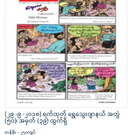
(၂၉ -၉ -၂၀၁၈) ရက်ထုတ် ရွှေသွေးဂျာနယ် အတွဲ
(၅၀)၊ အမှတ် (၃၉) ထွက်ရှိ
တန်ဖိုး - ၂၅၀ကျပ်