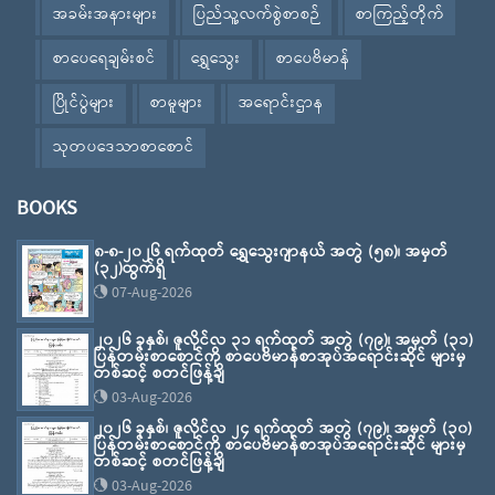
အခမ်းအနားများ
ပြည်သူ့လက်စွဲစာစဉ်
စာကြည့်တိုက်
စာပေရေချမ်းစင်
ရွှေသွေး
စာပေဗိမာန်
ပြိုင်ပွဲများ
စာမူများ
အရောင်းဌာန
သုတပဒေသာစာစောင်
BOOKS
၈-၈-၂၀၂၆ ရက်ထုတ် ရွှေသွေးဂျာနယ် အတွဲ (၅၈)၊ အမှတ်
(၃၂)ထွက်ရှိ
07-Aug-2026
၂၀၂၆ ခုနှစ်၊ ဇူလိုင်လ ၃၁ ရက်ထုတ် အတွဲ (၇၉)၊ အမှတ် (၃၁)
ပြန်တမ်းစာစောင်ကို စာပေဗိမာန်စာအုပ်အရောင်းဆိုင် များမှ
တစ်ဆင့် စတင်ဖြန့်ချိ
03-Aug-2026
၂၀၂၆ ခုနှစ်၊ ဇူလိုင်လ ၂၄ ရက်ထုတ် အတွဲ (၇၉)၊ အမှတ် (၃၀)
ပြန်တမ်းစာစောင်ကို စာပေဗိမာန်စာအုပ်အရောင်းဆိုင် များမှ
တစ်ဆင့် စတင်ဖြန့်ချိ
03-Aug-2026