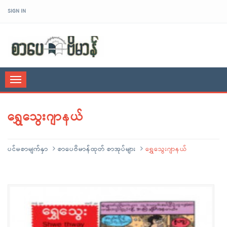
SIGN IN
sarpaybeikman
Toggle
navigation
ရွှေသွေးဂျာနယ်
ပင်မစာမျက်နှာ
စာပေဗိမာန်ထုတ် စာအုပ်များ
ရွှေသွေးဂျာနယ်