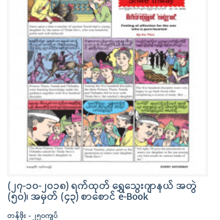
(၂၇-၁၀-၂၀၁၈) ရက်ထုတ် ရွှေသွေးဂျာနယ် အတွဲ
(၅၀)၊ အမှတ် (၄၃) စာစောင် e-Book
တန်ဖိုး - ၂၅၀ကျပ်