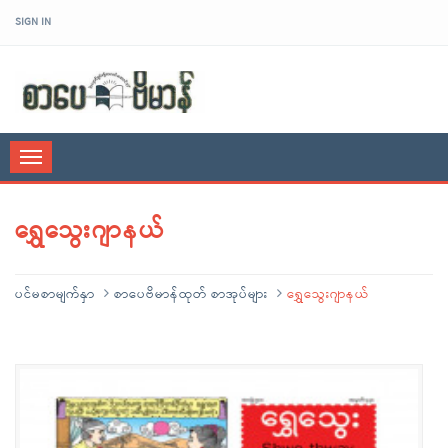
SIGN IN
sarpaybeikman
Toggle
navigation
ရွှေသွေးဂျာနယ်
ပင်မစာမျက်နှာ
စာပေဗိမာန်ထုတ် စာအုပ်များ
ရွှေသွေးဂျာနယ်