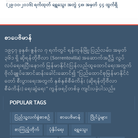
(၂၉-၁၀-၂၀၁၆) ရက်ထုတ် ရွှေသွေး အတွဲ ၄၈၊ အမှတ် ၄၄ ထွက်ရှိ
စာပေဗိမာန်
၁၉၄၇ ခုနှစ်၊ ဇွန်လ ၇ ရက်တွင် ရန်ကုန်မြို့၊ ပြည်လမ်း၊ အမှတ်
၃၆၁ ရှိ ဆိုရန်တိုဗီလာ (Sorrentovilla) အဆောက်အဦ၌ လွပ်
လပ်ရေးရပြီးနောက် မြန်မာနိုင်ငံပြန်လည်ထူထောင်ရေးအတွက်
ဗိုလ်ချူပ်အောင်ဆန်းခေါင်းဆောင်၍ “ပြည်ထောင်စုမြန်မာနိုင်ငံ
တော် စီးပွားရေးအတွက် နှစ်နှစ်စီမံကိန်း (ဆိုရန်တိုဗီလာ
စီမံကိန်း) ရေးဆွဲရေး” ကွန်ဖရင့်တစ်ခု ကျင်းပခဲ့ပါသည်။
POPULAR TAGS
ပြည်သူ့လက်စွဲစာစဉ်
စာပေဗိမာန်
ပြိုင်ပွဲများ
စာကြည့်တိုက်
ပုံနှိပ်ရေး
ရွှေသွေး