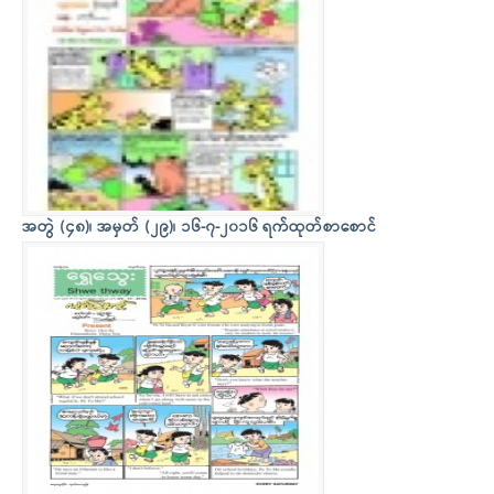
အတွဲ (၄၈)၊ အမှတ် (၂၉)၊ ၁၆-၇-၂၀၁၆ ရက်ထုတ်စာစောင်