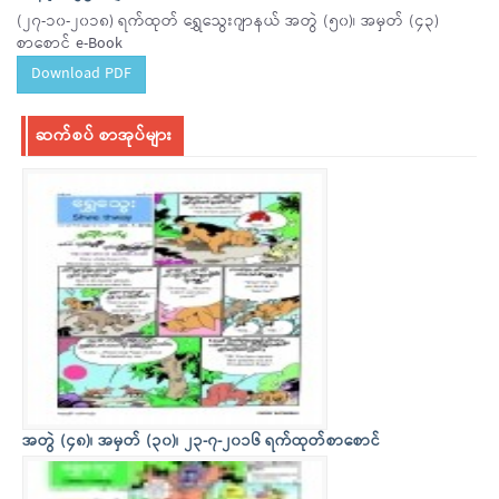
(၂၇-၁၀-၂၀၁၈) ရက်ထုတ် ရွှေသွေးဂျာနယ် အတွဲ (၅၀)၊ အမှတ် (၄၃)
စာစောင် e-Book
Download PDF
ဆက်စပ် စာအုပ်များ
အတွဲ (၄၈)၊ အမှတ် (၃၀)၊ ၂၃-၇-၂၀၁၆ ရက်ထုတ်စာစောင်