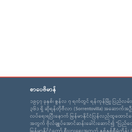
စာပေဗိမာန်
၁၉၄၇ ခုနှစ်၊ ဇွန်လ ၇ ရက်တွင် ရန်ကုန်မြို့၊ ပြည်လမ်
၃၆၁ ရှိ ဆိုရန်တိုဗီလာ (Sorrentovilla) အဆောက်အဦ
လပ်ရေးရပြီးနောက် မြန်မာနိုင်ငံပြန်လည်ထူထောင်ရ
အတွက် ဗိုလ်ချူပ်အောင်ဆန်းခေါင်းဆောင်၍ “ပြည်ထ
မြန်မာနိုင်ငံတော် စီးပွားရေးအတွက် နှစ်နှစ်စီမံကိန်း (