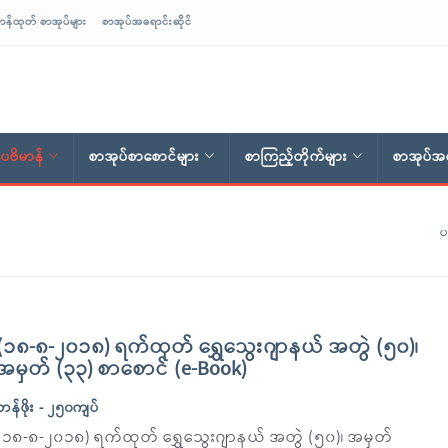
ာန်ထုတ် စာအုပ်များ
စာအုပ်အရောင်းဆိုင်
ေဗိမာန်
စာအုပ်စာစောင်များ
စာကြည့်တိုက်များ
စာအုပ်အရ
ပ
(၁၈-၈-၂၀၁၈) ရက်ထုတ် ရွှေသွေးဂျာနယ် အတွဲ (၅၀)၊
အမှတ် (၃၃) စာစောင် (e-Book)
တန်ဖိုး - ၂၅၀ကျပ်
(၁၈-၈-၂၀၁၈) ရက်ထုတ် ရွှေသွေးဂျာနယ် အတွဲ (၅၀)၊ အမှတ်