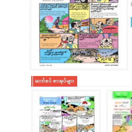
ဆက်စပ် စာအုပ်များ