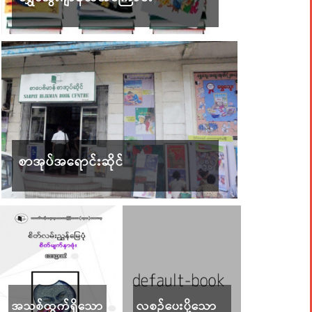
စာအုပ်အရောင်းဆိုင်
အသစ်ထွက်ရှိသော
လစဉ်ပေးပို့သော