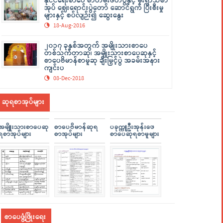
နိုင်ငံရေးစာပေ စာတမ်းဖတ်ပွဲနှင့် မိုးရာသီစာ
အုပ် ဈေးရောင်းပွဲတော် ဆောင်ရွက် ပြီးစီးမှု
များနှင့် စပ်လျဉ်း၍ ဆွေးနွေး
18-Aug-2016
၂၀၁၇ ခုနှစ်အတွက် အမျိုးသားစာပေ
တစ်သက်တာဆု၊ အမျိုးသားစာပေဆုနှင့်
စာပေဗိမာန်စာမူဆု ချီးမြှင့်ပွဲ အခမ်းအနား
ကျင်းပ
08-Dec-2018
ဆုရစာအုပ်များ
အမျိူးသားစာပေဆု
စာပေဗိမာန်ဆုရ
ပခုက္ကူဦးအုန်းဖေ
ရစာအုပ်များ
စာအုပ်များ
စာပေဆုရစာမူများ
စာပေဖွံ့ဖြိုးရေး