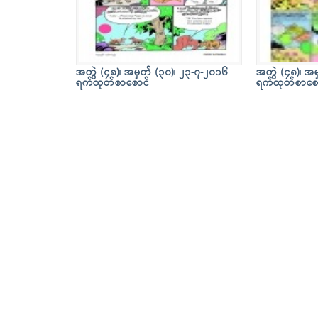
အတွဲ (၄၈)၊ အမှတ် (၃၀)၊ ၂၃-၇-၂၀၁၆
အတွဲ (၄၈)၊ အမ
ရက်ထုတ်စာစောင်
ရက်ထုတ်စာစေ