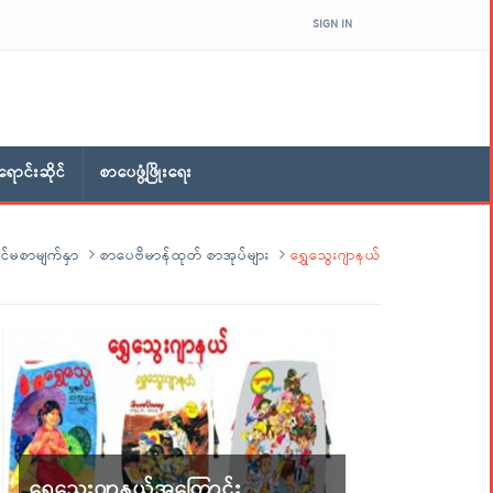
SIGN IN
ောင်းဆိုင်
စာပေဖွံ့ဖြိုးရေး
င်မစာမျက်နှာ
စာပေဗိမာန်ထုတ် စာအုပ်များ
ရွှေသွေးဂျာနယ်
ရွှေသွေးဂျာနယ်အကြောင်း