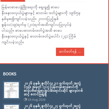
မြန်မာစာပေဖွံ့ဖြိုးရေးကို ရှေးရှု၍ စာပေ
နှီးနှောဖလှယ်ပွဲများနှင့် စာတမ်း ဖတ်ပွဲများကို ၁၉၆၅ခု
နှစ်မှစ၍ကျင်းပခဲ့သည်။ ၂၀၀၀ပြည့်နှစ်
ဇွန်လ(၁၉)ရက်မှ (၂၀)ရက်အထိကျင်းပပြုလုပ်ခဲ့
ပါသည်။ စာပေစာတမ်းဖတ်ပွဲအထိ စာပေ
နှီးနှောဖလှယ်ပွဲနှင့် စာတမ်းဖတ်ပွဲပေါင်း (၂၄) ကြိမ်
ကျင်းပခဲ့သည်။
ဆက်ဖတ်ရန်
BOOKS
၂၀၂၆ ခုနှစ်၊ ဇူလိုင်လ ၃၁ ရက်ထုတ် အတွဲ
(၇၉)၊ အမှတ် (၃၁) ပြန်တမ်းစာစောင်ကို
စာပေဗိမာန်စာအုပ်အရောင်းဆိုင် များမှတစ်
ဆင့် စတင်ဖြန့်ချိ
03-Aug-2026
၂၀၂၆ ခုနှစ်၊ ဇူလိုင်လ ၂၄ ရက်ထုတ် အတွဲ