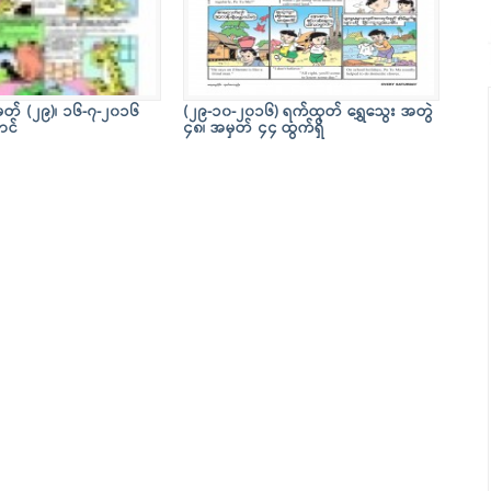
ှတ် (၂၉)၊ ၁၆-၇-၂၀၁၆
(၂၉-၁၀-၂၀၁၆) ရက်ထုတ် ရွှေသွေး အတွဲ
ာင်
၄၈၊ အမှတ် ၄၄ ထွက်ရှိ