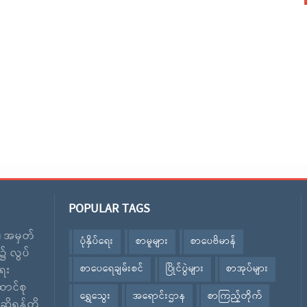
POPULAR TAGS
း၊ အမှတ်
ပုံနှိပ်ရေး
စာမူများ
စာပေဗိမာန်
၌ လွပ်
စာပေရေချမ်းစင်
ပြိုင်ပွဲများ
စာအုပ်များ
ေး
ောင်စု
ရွှေသွေး
အရောင်းဌာန
စာကြည့်တိုက်
ဆိုရန်တို