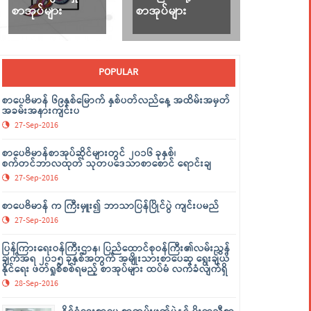
စာအုပ်များ
စာအုပ်များ
POPULAR
စာပေဗိမာန် ၆၉နှစ်မြောက် နှစ်ပတ်လည်နေ့ အထိမ်းအမှတ်
အခမ်းအနားကျင်းပ
27-Sep-2016
စာပေဗိမာန်စာအုပ်ဆိုင်များတွင် ၂၀၁၆ ခုနှစ်၊
စက်တင်ဘာလထုတ် သုတပဒေသာစာစောင် ရောင်းချ
27-Sep-2016
စာပေဗိမာန် က ကြီးမှူး၍ ဘာသာပြန်ပြိုင်ပွဲ ကျင်းပမည်
27-Sep-2016
ပြန်ကြားရေးဝန်ကြီးဌာန၊ ပြည်ထောင်စုဝန်ကြီး၏လမ်းညွှန်
ချက်အရ ၂၀၁၅ ခုနှစ်အတွက် အမျိုးသားစာပေဆု ရွေးချယ်
နိုင်ရေး ဖတ်ရှုစိစစ်ရမည့် စာအုပ်များ ထပ်မံ လက်ခံလျက်ရှိ
28-Sep-2016