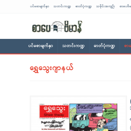
ပင်မစာမျက်နှာ
သတင်းကဏ္ဍ
ဓာတ်ပုံကဏ္ဍ
သမိုင်းအကျဉ်း
စာပေဗိမ
sarpaybeikman
ပင်မစာမျက်နှာ
သတင်းကဏ္ဍ
ဓာတ်ပုံကဏ္ဍ
စာပ
ရွှေသွေးဂျာနယ်