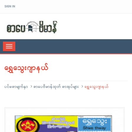
SIGN IN
sarpaybeikman
Toggle
navigation
ရွှေသွေးဂျာနယ်
ပင်မစာမျက်နှာ
စာပေဗိမာန်ထုတ် စာအုပ်များ
ရွှေသွေးဂျာနယ်