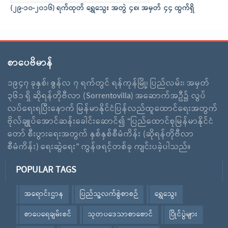
(၂၉-၁၀-၂၀၁၆) ရက်ထုတ် ရွှေသွေး အတွဲ ၄၈၊ အမှတ် ၄၄ ထွက်ရှိ
စာပေဗိမာန်
၁၉၄၇ ခုနှစ်၊ ဇွန်လ ၇ ရက်တွင် ရန်ကုန်မြို့၊ ပြည်လမ်း၊ အမှတ်
၃၆၁ ရှိ ဆိုရန်တိုဗီလာ (Sorrentovilla) အဆောက်အဦ၌ လွပ်
လပ်ရေးရပြီးနောက် မြန်မာနိုင်ငံပြန်လည်ထူထောင်ရေးအတွက်
ဗိုလ်ချူပ်အောင်ဆန်းခေါင်းဆောင်၍ “ပြည်ထောင်စုမြန်မာနိုင်ငံ
တော် စီးပွားရေးအတွက် နှစ်နှစ်စီမံကိန်း (ဆိုရန်တိုဗီလာ
စီမံကိန်း) ရေးဆွဲရေး” ကွန်ဖရင့်တစ်ခု ကျင်းပခဲ့ပါသည်။
POPULAR TAGS
အရောင်းဌာန
ပြည်သူ့လက်စွဲစာစဉ်
ရွှေသွေး
စာပေရေချမ်းစင်
သုတပဒေသာစာစောင်
ပြိုင်ပွဲများ