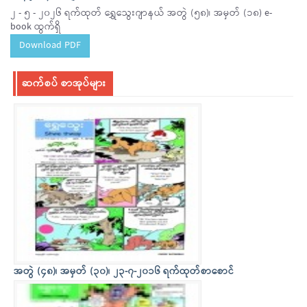
၂ - ၅ - ၂၀၂၆ ရက်ထုတ် ရွှေသွေးဂျာနယ် အတွဲ (၅၈)၊ အမှတ် (၁၈) e-
book ထွက်ရှိ
Download PDF
ဆက်စပ် စာအုပ်များ
အတွဲ (၄၈)၊ အမှတ် (၃၀)၊ ၂၃-၇-၂၀၁၆ ရက်ထုတ်စာစောင်