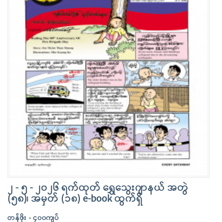
၂ - ၅ - ၂၀၂၆ ရက်ထုတ် ရွှေသွေးဂျာနယ် အတွဲ
(၅၈)၊ အမှတ် (၁၈) e-book ထွက်ရှိ
တန်ဖိုး - ၄၀၀ကျပ်