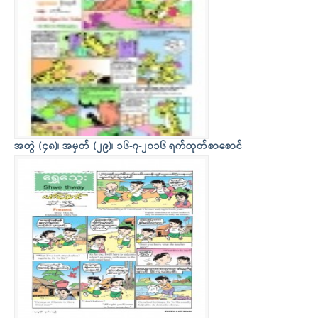
အတွဲ (၄၈)၊ အမှတ် (၂၉)၊ ၁၆-၇-၂၀၁၆ ရက်ထုတ်စာစောင်