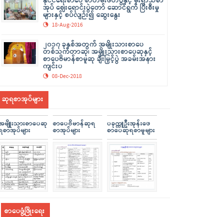
နိုင်ငံရေးစာပေ စာတမ်းဖတ်ပွဲနှင့် မိုးရာသီစာ
အုပ် ဈေးရောင်းပွဲတော် ဆောင်ရွက် ပြီးစီးမှု
များနှင့် စပ်လျဉ်း၍ ဆွေးနွေး
18-Aug-2016
၂၀၁၇ ခုနှစ်အတွက် အမျိုးသားစာပေ
တစ်သက်တာဆု၊ အမျိုးသားစာပေဆုနှင့်
စာပေဗိမာန်စာမူဆု ချီးမြှင့်ပွဲ အခမ်းအနား
ကျင်းပ
08-Dec-2018
ဆုရစာအုပ်များ
အမျိူးသားစာပေဆု
စာပေဗိမာန်ဆုရ
ပခုက္ကူဦးအုန်းဖေ
ရစာအုပ်များ
စာအုပ်များ
စာပေဆုရစာမူများ
စာပေဖွံ့ဖြိုးရေး