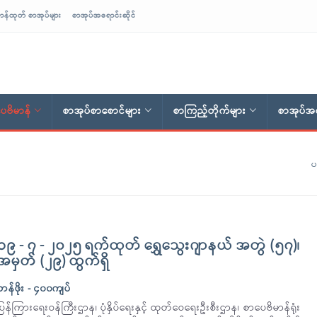
ာန်ထုတ် စာအုပ်များ
စာအုပ်အရောင်းဆိုင်
ေဗိမာန်
စာအုပ်စာစောင်များ
စာကြည့်တိုက်များ
စာအုပ်အရ
ပ
၁၉ - ၇ - ၂၀၂၅ ရက်ထုတ် ရွှေသွေးဂျာနယ် အတွဲ (၅၇)၊
အမှတ် (၂၉) ထွက်ရှိ
တန်ဖိုး - ၄၀၀ကျပ်
ပြန်ကြားရေးဝန်ကြီးဌာန၊ ပုံနှိပ်ရေးနှင့် ထုတ်ဝေရေးဦးစီးဌာန၊ စာပေဗိမာန်ရုံး