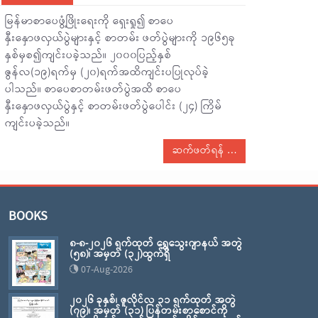
မြန်မာစာပေဖွံ့ဖြိုးရေးကို ရှေးရှု၍ စာပေ
နှီးနှောဖလှယ်ပွဲများနှင့် စာတမ်း ဖတ်ပွဲများကို ၁၉၆၅ခု
နှစ်မှစ၍ကျင်းပခဲ့သည်။ ၂၀၀၀ပြည့်နှစ်
ဇွန်လ(၁၉)ရက်မှ (၂၀)ရက်အထိကျင်းပပြုလုပ်ခဲ့
ပါသည်။ စာပေစာတမ်းဖတ်ပွဲအထိ စာပေ
နှီးနှောဖလှယ်ပွဲနှင့် စာတမ်းဖတ်ပွဲပေါင်း (၂၄) ကြိမ်
ကျင်းပခဲ့သည်။
ဆက်ဖတ်ရန်
BOOKS
၈-၈-၂၀၂၆ ရက်ထုတ် ရွှေသွေးဂျာနယ် အတွဲ
(၅၈)၊ အမှတ် (၃၂)ထွက်ရှိ
07-Aug-2026
၂၀၂၆ ခုနှစ်၊ ဇူလိုင်လ ၃၁ ရက်ထုတ် အတွဲ
(၇၉)၊ အမှတ် (၃၁) ပြန်တမ်းစာစောင်ကို