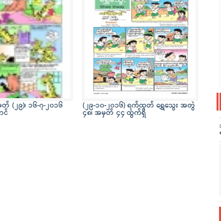
ှတ် (၂၉)၊ ၁၆-၇-၂၀၁၆
(၂၉-၁၀-၂၀၁၆) ရက်ထုတ် ရွှေသွေး အတွဲ
ာင်
၄၈၊ အမှတ် ၄၄ ထွက်ရှိ