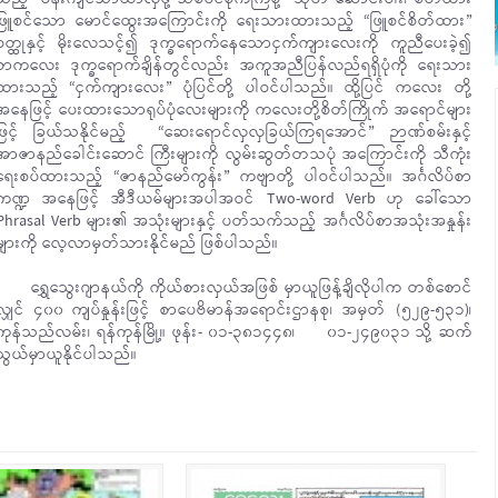
ဖြူစင်သော မောင်ထွေးအကြောင်းကို ရေးသားထားသည့် “ဖြူစင်စိတ်ထား”
ဝတ္ထုနှင့် မိုးလေသင့်၍ ဒုက္ခရောက်နေသောငှက်ကျားလေးကို ကူညီပေးခဲ့၍
စာကလေး ဒုက္ခရောက်ချိန်တွင်လည်း အကူအညီပြန်လည်ရရှိပုံကို ရေးသား
ထားသည့် “ငှက်ကျားလေး” ပုံပြင်တို့ ပါဝင်ပါသည်။ ထို့ပြင် ကလေး တို့
အနေဖြင့် ပေးထားသောရုပ်ပုံလေးများကို ကလေးတို့စိတ်ကြိုက် အရောင်များ
ဖြင့် ခြယ်သနိုင်မည့် “ဆေးရောင်လှလှခြယ်ကြရအောင်” ဉာဏ်စမ်းနှင့်
အာဇာနည်ခေါင်းဆောင် ကြီးများကို လွမ်းဆွတ်တသပုံ အကြောင်းကို သီကုံး
ရေးစပ်ထားသည့် “ဇာနည်မော်ကွန်း” ကဗျာတို့ ပါဝင်ပါသည်။ အင်္ဂလိပ်စာ
ကဏ္ဍ အနေဖြင့် အီဒီယမ်များအပါအဝင် Two-word Verb ဟု ခေါ်သော
Phrasal Verb များ၏ အသုံးများနှင့် ပတ်သက်သည့် အင်္ဂလိပ်စာအသုံးအနှုန်း
များကို လေ့လာမှတ်သားနိုင်မည် ဖြစ်ပါသည်။
ရွှေသွေးဂျာနယ်ကို ကိုယ်စားလှယ်အဖြစ် မှာယူဖြန့်ချိလိုပါက တစ်စောင်
လျှင် ၄၀၀ ကျပ်နှုန်းဖြင့် စာပေဗိမာန်အရောင်းဌာနစု၊ အမှတ် (၅၂၉-၅၃၁)၊
ကုန်သည်လမ်း၊ ရန်ကုန်မြို့။ ဖုန်း- ၀၁-၃၈၁၄၄၈၊ ၀၁-၂၄၉၀၃၁ သို့ ဆက်
သွယ်မှာယူနိုင်ပါသည်။