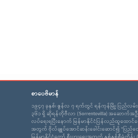
စာပေဗိမာန်
၁၉၄၇ ခုနှစ်၊ ဇွန်လ ၇ ရက်တွင် ရန်ကုန်မြို့၊ ပြည်လမ်
၃၆၁ ရှိ ဆိုရန်တိုဗီလာ (Sorrentovilla) အဆောက်အဦ
လပ်ရေးရပြီးနောက် မြန်မာနိုင်ငံပြန်လည်ထူထောင်ရ
အတွက် ဗိုလ်ချူပ်အောင်ဆန်းခေါင်းဆောင်၍ “ပြည်ထ
မြန်မာနိုင်ငံတော် စီးပွားရေးအတွက် နှစ်နှစ်စီမံကိန်း (