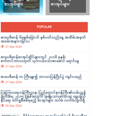
စာအုပ်များ
စာအုပ်များ
POPULAR
စာပေဗိမာန် ၆၉နှစ်မြောက် နှစ်ပတ်လည်နေ့ အထိမ်းအမှတ်
အခမ်းအနားကျင်းပ
27-Sep-2016
စာပေဗိမာန်စာအုပ်ဆိုင်များတွင် ၂၀၁၆ ခုနှစ်၊
စက်တင်ဘာလထုတ် သုတပဒေသာစာစောင် ရောင်းချ
27-Sep-2016
စာပေဗိမာန် က ကြီးမှူး၍ ဘာသာပြန်ပြိုင်ပွဲ ကျင်းပမည်
27-Sep-2016
ပြန်ကြားရေးဝန်ကြီးဌာန၊ ပြည်ထောင်စုဝန်ကြီး၏လမ်းညွှန်
ချက်အရ ၂၀၁၅ ခုနှစ်အတွက် အမျိုးသားစာပေဆု ရွေးချယ်
နိုင်ရေး ဖတ်ရှုစိစစ်ရမည့် စာအုပ်များ ထပ်မံ လက်ခံလျက်ရှိ
28-Sep-2016