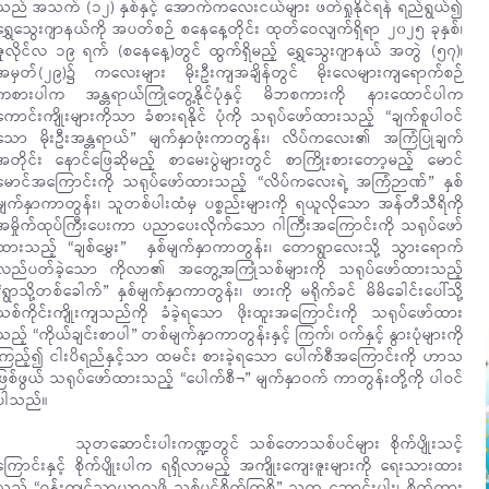
သည် အသက် (၁၂) နှစ်နှင့် အောက်ကလေးငယ်များ ဖတ်ရှုနိုင်ရန် ရည်ရွယ်၍
ရွှေသွေးဂျာနယ်ကို အပတ်စဉ် စနေနေ့တိုင်း ထုတ်ဝေလျက်ရှိရာ ၂၀၂၅ ခုနှစ်၊
ဇူလိုင်လ ၁၉ ရက် (စနေနေ့)တွင် ထွက်ရှိမည့် ရွှေသွေးဂျာနယ် အတွဲ (၅၇)၊
အမှတ်(၂၉)၌ ကလေးများ မိုးဦးကျအချိန်တွင် မိုးလေများကျရောက်စဉ်
ကစားပါက အန္တရာယ်ကြုံတွေ့နိုင်ပုံနှင့် မိဘစကားကို နားထောင်ပါက
ကောင်းကျိုးများကိုသာ ခံစားရနိုင် ပုံကို သရုပ်ဖော်ထားသည့် “ချက်စူပါဝင်
သော မိုးဦးအန္တရာယ်” မျက်နှာဖုံးကာတွန်း၊ လိပ်ကလေး၏ အကြံပြုချက်
အတိုင်း နောင်ဖြေဆိုမည့် စာမေးပွဲများတွင် စာကြိုးစားတော့မည့် မောင်
မောင်အကြောင်းကို သရုပ်ဖော်ထားသည့် “လိပ်ကလေးရဲ့ အကြံဉာဏ်” နှစ်
မျက်နှာကာတွန်း၊ သူတစ်ပါးထံမှ ပစ္စည်းများကို ရယူလိုသော အန်တီသီရိကို
အမှိုက်ထုပ်ကြီးပေးကာ ပညာပေးလိုက်သော ဂါကြီးအကြောင်းကို သရုပ်ဖော်
ထားသည့် “ချစ်မွှေး” နှစ်မျက်နှာကာတွန်း၊ တောရွာလေးသို့ သွားရောက်
လည်ပတ်ခဲ့သော ကိုလာ၏ အတွေ့အကြုံသစ်များကို သရုပ်ဖော်ထားသည့်
“ရွာသို့တစ်ခေါက်” နှစ်မျက်နှာကာတွန်း၊ ဖားကို မရိုက်ခင် မိမိခေါင်းပေါ်သို့
သစ်ကိုင်းကျိုးကျသည်ကို ခံခဲ့ရသော ဖိုးထူးအကြောင်းကို သရုပ်ဖော်ထား
သည့် “ကိုယ်ချင်းစာပါ” တစ်မျက်နှာကာတွန်းနှင့် ကြက်၊ ဝက်နှင့် နွားပုံများကို
ကြည့်၍ ငါးပိရည်နှင့်သာ ထမင်း စားခဲ့ရသော ပေါက်စီအကြောင်းကို ဟာသ
ဖြစ်ဖွယ် သရုပ်ဖော်ထားသည့် “ပေါက်စီ¬” မျက်နှာဝက် ကာတွန်းတို့ကို ပါဝင်
ပါသည်။
သုတဆောင်းပါးကဏ္ဍတွင် သစ်တောသစ်ပင်များ စိုက်ပျိုးသင့်
ကြောင်းနှင့် စိုက်ပျိုးပါက ရရှိလာမည့် အကျိုးကျေးဇူးများကို ရေးသားထား
သည့် “ဝန်းကျင်သာယာလှဖို့ သစ်ပင်စိုက်ကြစို့” သုတ ဆောင်းပါး၊ စိတ်ထား