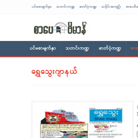
ပင်မစာမျက်နှာ
သတင်းကဏ္ဍ
ဓာတ်ပုံကဏ္ဍ
သမိုင်းအကျဉ်း
စာပေဗိမ
sarpaybeikman
ပင်မစာမျက်နှာ
သတင်းကဏ္ဍ
ဓာတ်ပုံကဏ္ဍ
စာပ
ရွှေသွေးဂျာနယ်