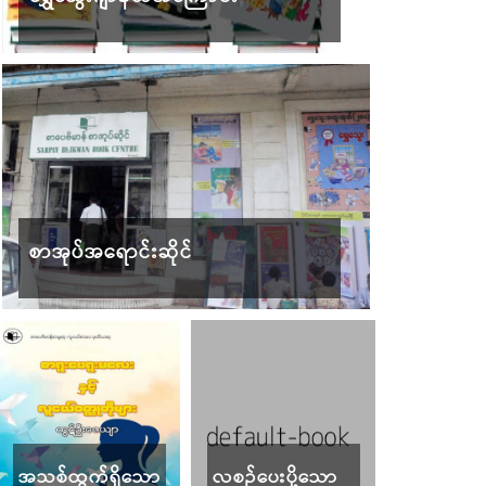
စာအုပ်အရောင်းဆိုင်
အသစ်ထွက်ရှိသော
လစဉ်ပေးပို့သော