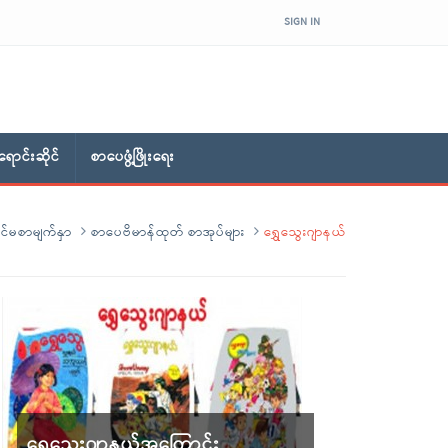
SIGN IN
ောင်းဆိုင်
စာပေဖွံ့ဖြိုးရေး
င်မစာမျက်နှာ
စာပေဗိမာန်ထုတ် စာအုပ်များ
ရွှေသွေးဂျာနယ်
ရွှေသွေးဂျာနယ်အကြောင်း