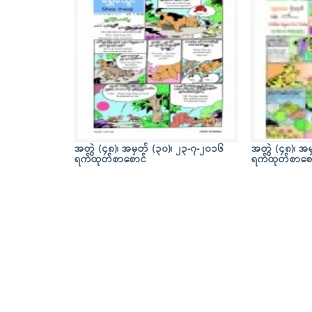
အတွဲ (၄၈)၊ အမှတ် (၃၀)၊ ၂၃-၇-၂၀၁၆
အတွဲ (၄၈)၊ အမ
ရက်ထုတ်စာစောင်
ရက်ထုတ်စာစေ